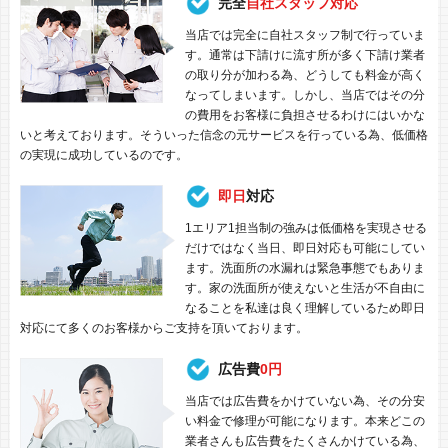
完全
自社スタッフ対応
当店では完全に自社スタッフ制で行っていま
す。通常は下請けに流す所が多く下請け業者
の取り分が加わる為、どうしても料金が高く
なってしまいます。しかし、当店ではその分
の費用をお客様に負担させるわけにはいかな
いと考えております。そういった信念の元サービスを行っている為、低価格
の実現に成功しているのです。
即日
対応
1エリア1担当制の強みは低価格を実現させる
だけではなく当日、即日対応も可能にしてい
ます。洗面所の水漏れは緊急事態でもありま
す。家の洗面所が使えないと生活が不自由に
なることを私達は良く理解しているため即日
対応にて多くのお客様からご支持を頂いております。
広告費
0円
当店では広告費をかけていない為、その分安
い料金で修理が可能になります。本来どこの
業者さんも広告費をたくさんかけている為、