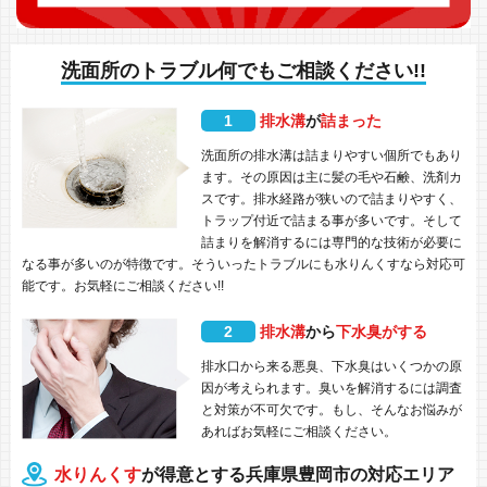
洗面所のトラブル何でもご相談ください!!
1
排水溝
が
詰まった
洗面所の排水溝は詰まりやすい個所でもあり
ます。その原因は主に髪の毛や石鹸、洗剤カ
スです。排水経路が狭いので詰まりやすく、
トラップ付近で詰まる事が多いです。そして
詰まりを解消するには専門的な技術が必要に
なる事が多いのが特徴です。そういったトラブルにも水りんくすなら対応可
能です。お気軽にご相談ください!!
2
排水溝
から
下水臭がする
排水口から来る悪臭、下水臭はいくつかの原
因が考えられます。臭いを解消するには調査
と対策が不可欠です。もし、そんなお悩みが
あればお気軽にご相談ください。
水りんくす
が得意とする兵庫県豊岡市の対応エリア