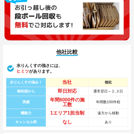
他社比較
水りんくすの強さには、
ヒミツ
があります。
当社
水りんくすの強み！
他社
即日対応
御依頼から
通常翌日～２,３日
年間
6000件
の
施
実績
年間数100件程
工数
1エリア1担当制
機動力
遠方から移動
なし
キャンセル料
あり