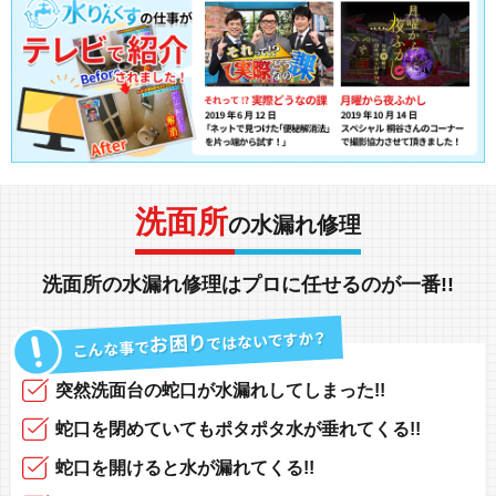
洗面所
の水漏れ修理
洗面所の水漏れ修理
は
プロ
に任せるのが
一番!!
突然
洗面台の蛇口
が
水漏れしてしまった!!
蛇口
を閉めていても
ポタポタ水が垂れてくる!!
蛇口
を開けると
水が漏れてくる!!