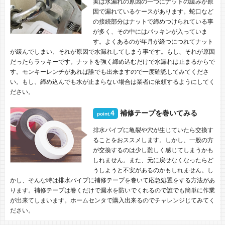
実は水漏れの原因の一つにナットの緩みが原
因で漏れているケースがあります。蛇口など
の接続部分はナットで締めつけられている事
が多く、その中にはパッキンが入っていま
す。よくあるのが年月が経つにつれてナット
が緩んでしまい、それが原因で水漏れしてしまう事です。もし、それが原因
だったらラッキーです。ナットを強く締め込むだけで水漏れは止まるからで
す。モンキーレンチがあれば誰でも出来ますので一度確認してみてくださ
い。もし、締め込んでも水が止まらない場合は業者に依頼するようにしてく
ださい。
4
補修テープを巻いてみる
point.
排水パイプに亀裂や穴が生じていたら交換す
ることをおススメします。しかし、一般の方
が交換するのは少し難しく感じてしまうかも
しれません。また、元に戻せなくなったらど
うしようと不安があるのかもしれません。し
かし、そんな時は排水パイプに補修テープを巻いて応急処置をする方法があ
ります。補修テープは巻くだけで漏水を防いでくれるので誰でも簡単に作業
が出来てしまいます。ホームセンタで購入出来るのでチャレンジじてみてく
ださい。