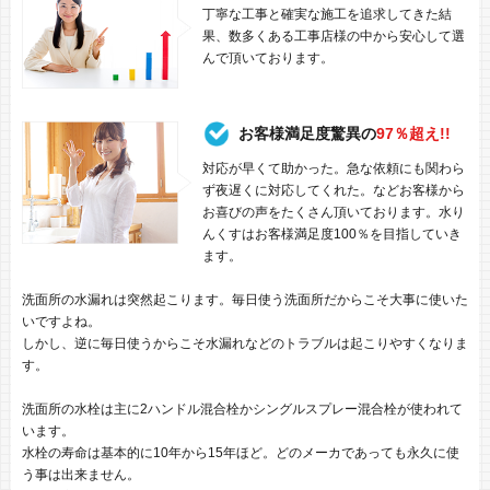
丁寧な工事と確実な施工を追求してきた結
果、数多くある工事店様の中から安心して選
んで頂いております。
お客様満足度驚異の
97％超え!!
対応が早くて助かった。急な依頼にも関わら
ず夜遅くに対応してくれた。などお客様から
お喜びの声をたくさん頂いております。水り
んくすはお客様満足度100％を目指していき
ます。
洗面所の水漏れは突然起こります。毎日使う洗面所だからこそ大事に使いた
いですよね。
しかし、逆に毎日使うからこそ水漏れなどのトラブルは起こりやすくなりま
す。
洗面所の水栓は主に2ハンドル混合栓かシングルスプレー混合栓が使われて
います。
水栓の寿命は基本的に10年から15年ほど。どのメーカであっても永久に使
う事は出来ません。