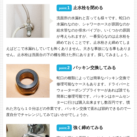
1
止水栓を閉める
point.
洗面所の水漏れと言っても様々です。蛇口の
水漏れなのか、シャワーホースが原因なのか
給水管なのか排水パイプか。いくつかの原因
が考えられますが、一番安心なのは止水栓を
締めておくことです。止水栓さえ締めてしま
えばどこで水漏れしていても怖くありません。大きな事故になる事もありま
せん。止水栓は洗面台の下の棚を開けた所にあります。探してみましょう。
2
パッキン交換してみる
point.
蛇口の種類によっては簡単なパッキン交換で
修理可能なケースもあります。ドライバーと
ウォ―ターポンププライヤーがあれば誰でも
簡単に修理可能です。パッキンはホームセン
ターに行けば購入出来ますし数百円です。慣
れた方なら１０分ほどの作業です。パッキン交換で直れば節約できるので一
度自分でチャレンジしてみてはいかがでしょうか。
3
強く締めてみる
point.