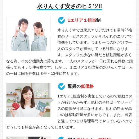
水りんくす安さのヒミツ!!
1エリア１担当
制
水りんくすでは東京エリアだけでも常時25名
程のサービススタッフがそれぞれのエリアで
待機をしています。つまり一つの区だけで一
人のスタッフが担当している計算になりま
す。スタッフの少ない所だと移動距離が多く
なる為、その分機動力は落ちます。一人のスタッフが一日に回れる件数は頑
張っても４，５件程度です。しかし、１エリア１担当制の水りんくすは一人
の一日に回る件数は８件～13件に昇ります。
驚異の
低価格
1エリア1担当制を実施しているので移動コス
トが殆どかからず、他社の半額以下でサービ
スの提供が可能になります。他社の料金が高
いのは移動距離が多いからです。また、当店
と違ってつまり修理専門でやっていないので
どうしても料金が高くなってしまいます。