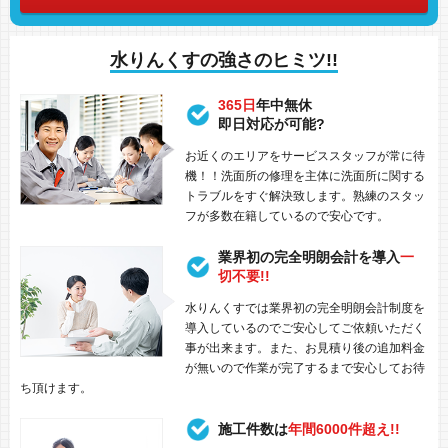
水りんくすの強さのヒミツ!!
365日
年中無休
即日対応が可能?
お近くのエリアをサービススタッフが常に待
機！！洗面所の修理を主体に洗面所に関する
トラブルをすぐ解決致します。熟練のスタッ
フが多数在籍しているので安心です。
業界初の完全明朗会計を導入
一
切不要!!
水りんくすでは業界初の完全明朗会計制度を
導入しているのでご安心してご依頼いただく
事が出来ます。また、お見積り後の追加料金
が無いので作業が完了するまで安心してお待
ち頂けます。
施工件数は
年間6000件超え!!