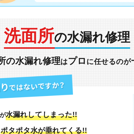
洗面所
の水漏れ修理
所の水漏れ修理
プロ
は
に任せるのが
水漏れしてしまった!!
が
ポタポタ水が垂れてくる!!
も