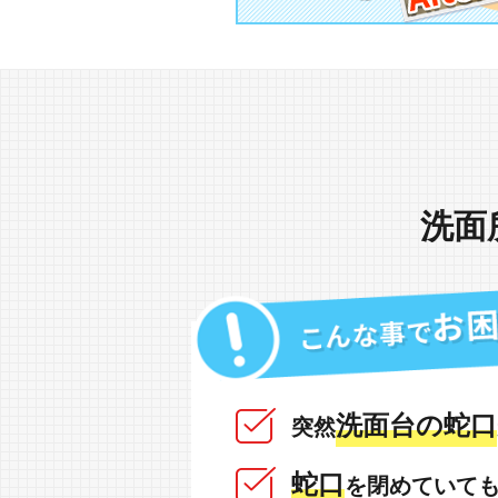
洗面
洗面台の蛇口
突然
蛇口
を閉めていて