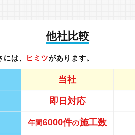
他社比較
さには、
ヒミツ
があります。
当社
即日対応
6000件
施工数
年間
の