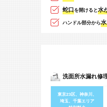
蛇口
水
を開けると
水
ハンドル部分から
洗面所水漏れ修
東京23区、神奈川、
埼玉、千葉エリア