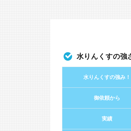
水りんくすの強
水りんくすの強み！
御依頼から
実績