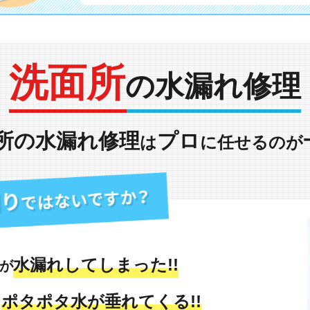
洗面所
の水漏れ修理
所の水漏れ修理
プロ
は
に任せるのが
水漏れしてしまった!!
が
ポタポタ水が垂れてくる!!
も