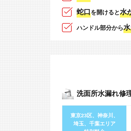
蛇口
水
を開けると
水
ハンドル部分から
洗面所水漏れ修
東京23区、神奈川、
埼玉、千葉エリア