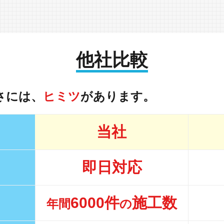
他社比較
さには、
ヒミツ
があります。
当社
即日対応
6000件
施工数
年間
の