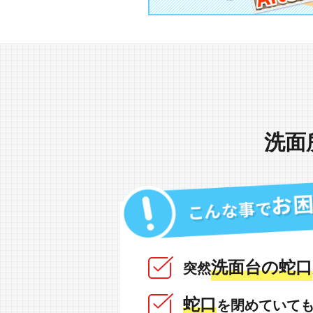
洗面
洗面台の蛇口
突然
蛇口
を閉めていて