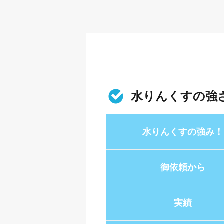
水りんくすの強
水りんくすの強み！
御依頼から
実績