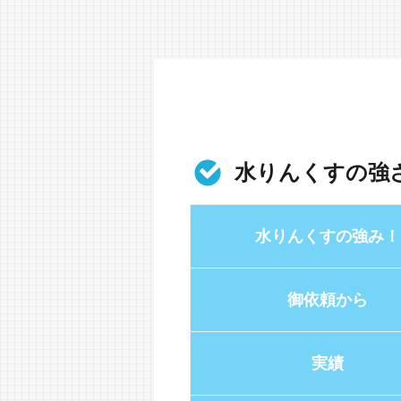
水りんくすの強
水りんくすの強み！
御依頼から
実績