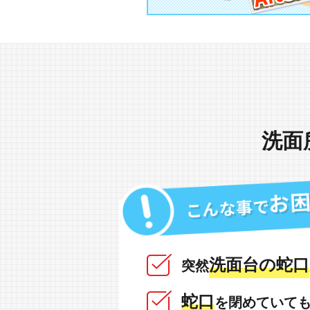
洗面
洗面台の蛇口
突然
蛇口
を閉めていて