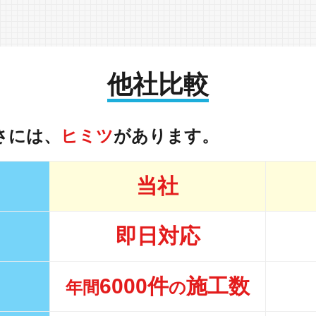
他社比較
さには、
ヒミツ
があります。
当社
即日対応
6000件
施工数
年間
の