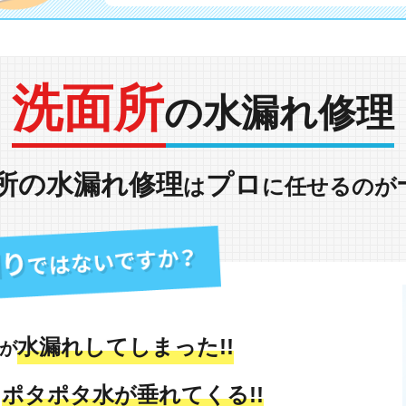
洗面所
の水漏れ修理
所の水漏れ修理
プロ
は
に任せるのが
水漏れしてしまった!!
が
ポタポタ水が垂れてくる!!
も