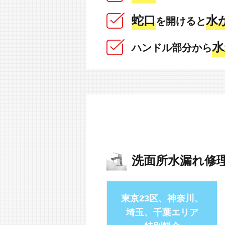
蛇口
水
を開けると
水
ハンドル部分から
洗面所水漏れ修
東京23区、神奈川、
埼玉、千葉エリア