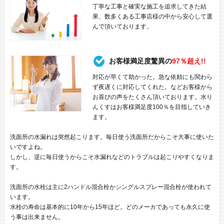
丁寧な工事と確実な施工を追求してきた結
果、数多くある工事店様の中から安心して選
んで頂いております。
お客様満足度驚異の
97％超え!!
対応が早くて助かった。急な依頼にも関わら
ず夜遅くに対応してくれた。などお客様から
お喜びの声をたくさん頂いております。水り
んくすはお客様満足度100％を目指していき
ます。
洗面所の水漏れは突然起こります。毎日使う洗面所だからこそ大事に使いた
いですよね。
しかし、逆に毎日使うからこそ水漏れなどのトラブルは起こりやすくなりま
す。
洗面所の水栓は主に2ハンドル混合栓かシングルスプレー混合栓が使われて
います。
水栓の寿命は基本的に10年から15年ほど。どのメーカであっても永久に使
う事は出来ません。