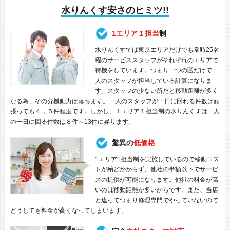
水りんくす安さのヒミツ!!
1エリア１担当
制
水りんくすでは東京エリアだけでも常時25名
程のサービススタッフがそれぞれのエリアで
待機をしています。つまり一つの区だけで一
人のスタッフが担当している計算になりま
す。スタッフの少ない所だと移動距離が多く
なる為、その分機動力は落ちます。一人のスタッフが一日に回れる件数は頑
張っても４，５件程度です。しかし、１エリア１担当制の水りんくすは一人
の一日に回る件数は８件～13件に昇ります。
驚異の
低価格
1エリア1担当制を実施しているので移動コス
トが殆どかからず、他社の半額以下でサービ
スの提供が可能になります。他社の料金が高
いのは移動距離が多いからです。また、当店
と違ってつまり修理専門でやっていないので
どうしても料金が高くなってしまいます。