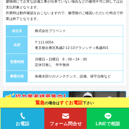
建物側にて正常な設備工事が出来ていない場合などの修理不可に関してはお
支払対象となります。
作業時は動作確認をおこないますので、修理後のご確認いただいた時点で作
業は終了となります。
会社名
株式会社プリベント
〒111-0054
住所
東京都台東区鳥越2-12-13グランシティ鳥越401
月曜日～日曜日 8：00～24：00
営業時間
定休日無し 年中無休
事業内容
各種水回りのメンテナンス、設備、保守点検など
緊急
すぐお電話
の場合は
下さい
LINEで相談
お電話
フォーム問合せ