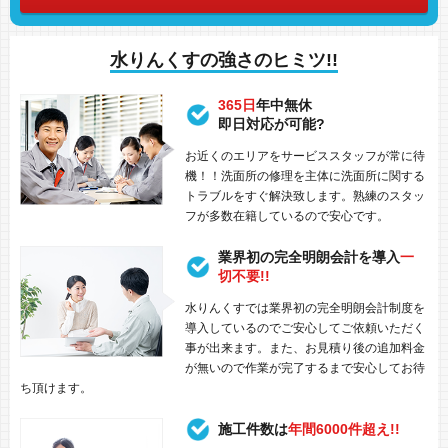
水りんくすの強さのヒミツ!!
365日
年中無休
即日対応が可能?
お近くのエリアをサービススタッフが常に待
機！！洗面所の修理を主体に洗面所に関する
トラブルをすぐ解決致します。熟練のスタッ
フが多数在籍しているので安心です。
業界初の完全明朗会計を導入
一
切不要!!
水りんくすでは業界初の完全明朗会計制度を
導入しているのでご安心してご依頼いただく
事が出来ます。また、お見積り後の追加料金
が無いので作業が完了するまで安心してお待
ち頂けます。
施工件数は
年間6000件超え!!