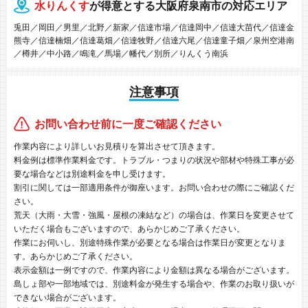
水りんくす
が得意とする大阪府泉南市の対応エリア
兎田／岡田／男里／北野／新家／信達市場／信達岡中／信達大苗代／信達金
熊寺／信達楠畑／信達葛畑／信達牧野／信達六尾／信達童子畑／泉州空港南
／樽井／中小路／鳴滝／馬場／幡代／別所／りんくう南浜
注意事項
お問い合わせ前に一度ご確認ください
作業内容により詳しいお見積りを算出させて頂きます。
料金例は標準作業料金です。トラブル・つまりの状況や部材や特殊工事が必
要な場合などは別途料金を申し受けます。
割引に関しては一部適用条件が御座います。お問い合わせの際にご確認くだ
さい。
荒天（大雨・大雪・強風・屋根の凍結など）の場合は、作業日を変更させて
いただく場合もございますので、あらかじめご了承ください。
作業にお伺いし、別途特殊作業が必要となる場合は作業日が変更となりま
す。あらかじめご了承ください。
表示金額は一例ですので、作業内容により金額は異なる場合がございます。
島しょ部や一部地域では、別途料金が発生する場合や、作業のお取り扱いが
できない場合がございます。