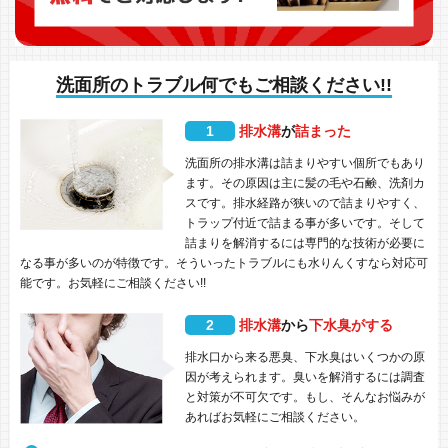
洗面所のトラブル何でもご相談ください!!
1
排水溝
が
詰まった
洗面所の排水溝は詰まりやすい個所でもあり
ます。その原因は主に髪の毛や石鹸、洗剤カ
スです。排水経路が狭いので詰まりやすく、
トラップ付近で詰まる事が多いです。そして
詰まりを解消するには専門的な技術が必要に
なる事が多いのが特徴です。そういったトラブルにも水りんくすなら対応可
能です。お気軽にご相談ください!!
2
排水溝
から
下水臭がする
排水口から来る悪臭、下水臭はいくつかの原
因が考えられます。臭いを解消するには調査
と対策が不可欠です。もし、そんなお悩みが
あればお気軽にご相談ください。