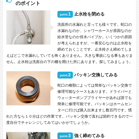
のポイント
1
止水栓を閉める
point.
洗面所の水漏れと言っても様々です。蛇口の
水漏れなのか、シャワーホースが原因なのか
給水管なのか排水パイプか。いくつかの原因
が考えられますが、一番安心なのは止水栓を
締めておくことです。止水栓さえ締めてしま
えばどこで水漏れしていても怖くありません。大きな事故になる事もありま
せん。止水栓は洗面台の下の棚を開けた所にあります。探してみましょう。
2
パッキン交換してみる
point.
蛇口の種類によっては簡単なパッキン交換で
修理可能なケースもあります。ドライバーと
ウォ―ターポンププライヤーがあれば誰でも
簡単に修理可能です。パッキンはホームセン
ターに行けば購入出来ますし数百円です。慣
れた方なら１０分ほどの作業です。パッキン交換で直れば節約できるので一
度自分でチャレンジしてみてはいかがでしょうか。
3
強く締めてみる
point.