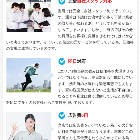
完全
自社スタッフ対応
当店では完全に自社スタッフ制で行っていま
す。通常は下請けに流す所が多く下請け業者
の取り分が加わる為、どうしても料金が高く
なってしまいます。しかし、当店ではその分
の費用をお客様に負担させるわけにはいかな
いと考えております。そういった信念の元サービスを行っている為、低価格
の実現に成功しているのです。
即日
対応
1エリア1担当制の強みは低価格を実現させる
だけではなく当日、即日対応も可能にしてい
ます。洗面所の水漏れは緊急事態でもありま
す。家の洗面所が使えないと生活が不自由に
なることを私達は良く理解しているため即日
対応にて多くのお客様からご支持を頂いております。
広告費
0円
当店では広告費をかけていない為、その分安
い料金で修理が可能になります。本来どこの
業者さんも広告費をたくさんかけている為、