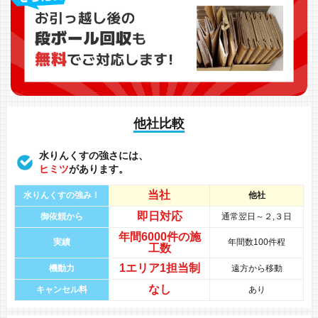
他社比較
水りんくすの強さには、
ヒミツ
があります。
当社
水りんくすの強み！
他社
即日対応
御依頼から
通常翌日～２,３日
年間
6000件
の
施
実績
年間数100件程
工数
1エリア1担当制
機動力
遠方から移動
なし
キャンセル料
あり