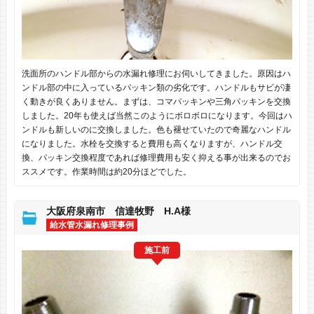
洗面所のハンドル部からの水漏れ修理にお伺いしてきました。原因はハ
ンドル部の中に入っているパッキン類の劣化です。ハンドルもサビが凄
く動きが良くありません。まずは、コマパッキンや三角パッキンを交換
しました。20年も使えば当然このようにボロボロになります。今回はハ
ンドルも新しいのに交換しました。色も褪せていたので奇麗なハンドル
になりました。水栓を交換すると費用も高くなりますが、ハンドル交
換、パッキン交換程度であれば修理費用も安く抑える事が出来るのでお
ススメです。作業時間は約20分ほどでした。
大阪府泉南市 信達牧野 H.A様
給水管水漏れ修理事例
施工前