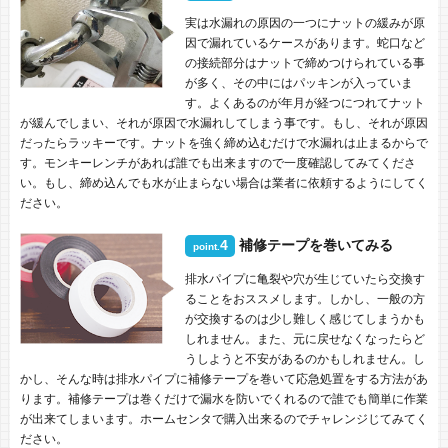
実は水漏れの原因の一つにナットの緩みが原
因で漏れているケースがあります。蛇口など
の接続部分はナットで締めつけられている事
が多く、その中にはパッキンが入っていま
す。よくあるのが年月が経つにつれてナット
が緩んでしまい、それが原因で水漏れしてしまう事です。もし、それが原因
だったらラッキーです。ナットを強く締め込むだけで水漏れは止まるからで
す。モンキーレンチがあれば誰でも出来ますので一度確認してみてくださ
い。もし、締め込んでも水が止まらない場合は業者に依頼するようにしてく
ださい。
4
補修テープを巻いてみる
point.
排水パイプに亀裂や穴が生じていたら交換す
ることをおススメします。しかし、一般の方
が交換するのは少し難しく感じてしまうかも
しれません。また、元に戻せなくなったらど
うしようと不安があるのかもしれません。し
かし、そんな時は排水パイプに補修テープを巻いて応急処置をする方法があ
ります。補修テープは巻くだけで漏水を防いでくれるので誰でも簡単に作業
が出来てしまいます。ホームセンタで購入出来るのでチャレンジじてみてく
ださい。