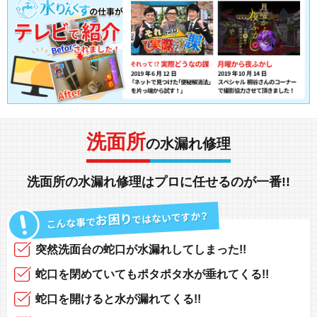
洗面所
の水漏れ修理
洗面所の水漏れ修理
は
プロ
に任せるのが
一番!!
突然
洗面台の蛇口
が
水漏れしてしまった!!
蛇口
を閉めていても
ポタポタ水が垂れてくる!!
蛇口
を開けると
水が漏れてくる!!