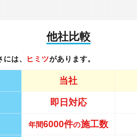
他社比較
さには、
ヒミツ
があります。
当社
即日対応
6000件
施工数
年間
の