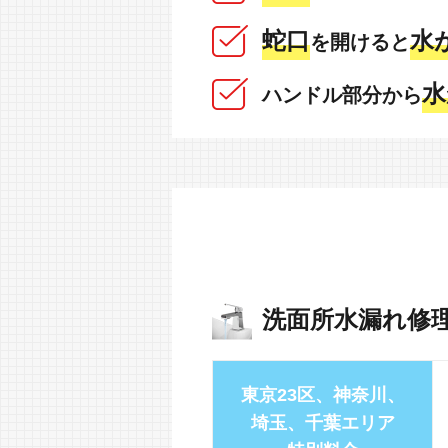
蛇口
水
を開けると
水
ハンドル部分から
洗面所水漏れ修
東京23区、神奈川、
埼玉、千葉エリア