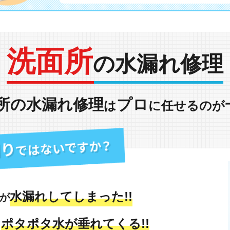
洗面所
の水漏れ修理
所の水漏れ修理
プロ
は
に任せるのが
水漏れしてしまった!!
が
ポタポタ水が垂れてくる!!
も