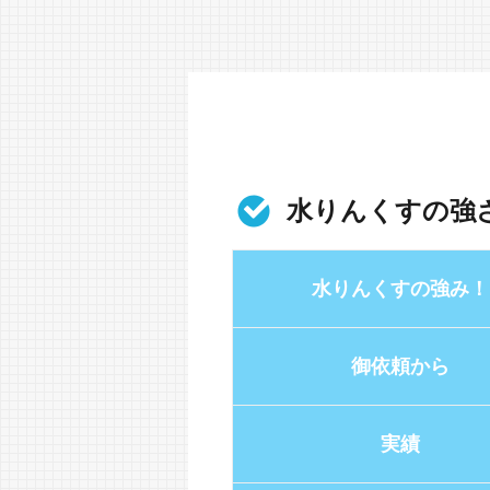
水りんくすの強
水りんくすの強み！
御依頼から
実績