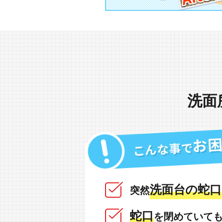
洗面
洗面台の蛇口
突然
蛇口
を閉めていて