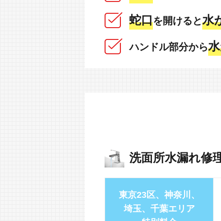
蛇口
水
を開けると
水
ハンドル部分から
洗面所水漏れ修
東京23区、神奈川、
埼玉、千葉エリア