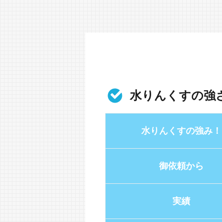
水りんくすの強
水りんくすの強み！
御依頼から
実績