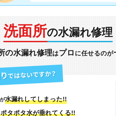
洗面所
の水漏れ修理
所の水漏れ修理
プロ
は
に任せるのが
水漏れしてしまった!!
が
ポタポタ水が垂れてくる!!
も