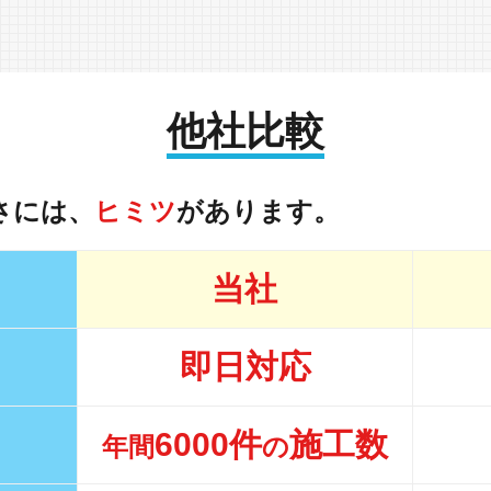
他社比較
さには、
ヒミツ
があります。
当社
即日対応
6000件
施工数
年間
の