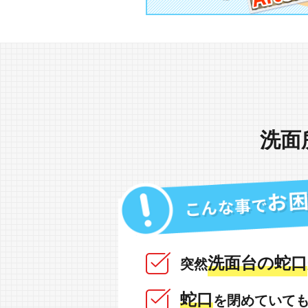
洗面
洗面台の蛇口
突然
蛇口
を閉めていて