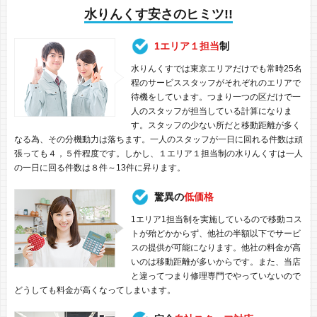
水りんくす安さのヒミツ!!
1エリア１担当
制
水りんくすでは東京エリアだけでも常時25名
程のサービススタッフがそれぞれのエリアで
待機をしています。つまり一つの区だけで一
人のスタッフが担当している計算になりま
す。スタッフの少ない所だと移動距離が多く
なる為、その分機動力は落ちます。一人のスタッフが一日に回れる件数は頑
張っても４，５件程度です。しかし、１エリア１担当制の水りんくすは一人
の一日に回る件数は８件～13件に昇ります。
驚異の
低価格
1エリア1担当制を実施しているので移動コス
トが殆どかからず、他社の半額以下でサービ
スの提供が可能になります。他社の料金が高
いのは移動距離が多いからです。また、当店
と違ってつまり修理専門でやっていないので
どうしても料金が高くなってしまいます。