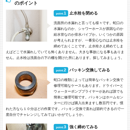
のポイント
1
止水栓を閉める
point.
洗面所の水漏れと言っても様々です。蛇口の
水漏れなのか、シャワーホースが原因なのか
給水管なのか排水パイプか。いくつかの原因
が考えられますが、一番安心なのは止水栓を
締めておくことです。止水栓さえ締めてしま
えばどこで水漏れしていても怖くありません。大きな事故になる事もありま
せん。止水栓は洗面台の下の棚を開けた所にあります。探してみましょう。
2
パッキン交換してみる
point.
蛇口の種類によっては簡単なパッキン交換で
修理可能なケースもあります。ドライバーと
ウォ―ターポンププライヤーがあれば誰でも
簡単に修理可能です。パッキンはホームセン
ターに行けば購入出来ますし数百円です。慣
れた方なら１０分ほどの作業です。パッキン交換で直れば節約できるので一
度自分でチャレンジしてみてはいかがでしょうか。
3
強く締めてみる
point.