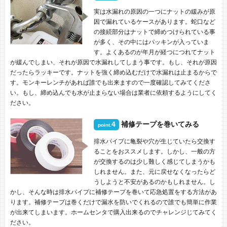
実は水漏れの原因の一つにナットの緩みが原
因で漏れているケースがあります。蛇口など
の接続部分はナットで締めつけられている事
が多く、その中にはパッキンが入っていま
す。よくあるのが年月が経つにつれてナット
が緩んでしまい、それが原因で水漏れしてしまう事です。もし、それが原因
だったらラッキーです。ナットを強く締め込むだけで水漏れは止まるからで
す。モンキーレンチがあれば誰でも出来ますので一度確認してみてくださ
い。もし、締め込んでも水が止まらない場合は業者に依頼するようにしてく
ださい。
4
補修テープを巻いてみる
point.
排水パイプに亀裂や穴が生じていたら交換す
ることをおススメします。しかし、一般の方
が交換するのは少し難しく感じてしまうかも
しれません。また、元に戻せなくなったらど
うしようと不安があるのかもしれません。し
かし、そんな時は排水パイプに補修テープを巻いて応急処置をする方法があ
ります。補修テープは巻くだけで漏水を防いでくれるので誰でも簡単に作業
が出来てしまいます。ホームセンタで購入出来るのでチャレンジじてみてく
ださい。