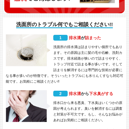
洗面所のトラブル何でもご相談ください!!
1
排水溝
が
詰まった
洗面所の排水溝は詰まりやすい個所でもあり
ます。その原因は主に髪の毛や石鹸、洗剤カ
スです。排水経路が狭いので詰まりやすく、
トラップ付近で詰まる事が多いです。そして
詰まりを解消するには専門的な技術が必要に
なる事が多いのが特徴です。そういったトラブルにも水りんくすなら対応可
能です。お気軽にご相談ください!!
2
排水溝
から
下水臭がする
排水口から来る悪臭、下水臭はいくつかの原
因が考えられます。臭いを解消するには調査
と対策が不可欠です。もし、そんなお悩みが
あればお気軽にご相談ください。