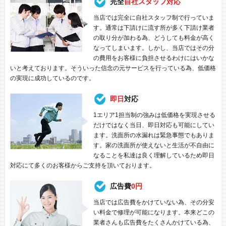
完全
自社スタッフ対応
当店では完全に自社スタッフ制で行っていま
す。通常は下請けに流す所が多く下請け業者
の取り分が加わる為、どうしても料金が高く
なってしまいます。しかし、当店ではその分
の費用をお客様に負担させるわけにはいかな
いと考えております。そういった信念の元サービスを行っている為、低価格
の実現に成功しているのです。
即日
対応
1エリア1担当制の強みは低価格を実現させる
だけではなく当日、即日対応も可能にしてい
ます。洗面所の水漏れは緊急事態でもありま
す。家の洗面所が使えないと生活が不自由に
なることを私達は良く理解しているため即日
対応にて多くのお客様からご支持を頂いております。
広告費
0円
当店では広告費をかけていない為、その分安
い料金で修理が可能になります。本来どこの
業者さんも広告費をたくさんかけている為、