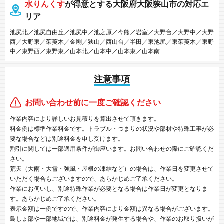
水りんくす
が得意とする大阪府大阪狭山市の対応エ
リア
池尻北／池尻自由丘／池尻中／池之原／今熊／岩室／大野台／大野中／大野
西／大野東／茱萸木／金剛／狭山／西山台／半田／東池尻／東茱萸木／東野
中／東野西／東野東／山本北／山本中／山本東／山本南
注意事項
お問い合わせ前に一度ご確認ください
作業内容により詳しいお見積りを算出させて頂きます。
料金例は標準作業料金です。トラブル・つまりの状況や部材や特殊工事が必
要な場合などは別途料金を申し受けます。
割引に関しては一部適用条件が御座います。お問い合わせの際にご確認くだ
さい。
荒天（大雨・大雪・強風・屋根の凍結など）の場合は、作業日を変更させて
いただく場合もございますので、あらかじめご了承ください。
作業にお伺いし、別途特殊作業が必要となる場合は作業日が変更となりま
す。あらかじめご了承ください。
表示金額は一例ですので、作業内容により金額は異なる場合がございます。
島しょ部や一部地域では、別途料金が発生する場合や、作業のお取り扱いが