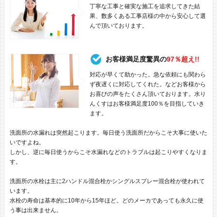
丁寧な工事と確実な施工を追求してきた結
果、数多くある工事店様の中から安心して選
んで頂いております。
お客様満足度驚異の
97％超え!!
対応が早くて助かった。急な依頼にも関わら
ず夜遅くに対応してくれた。などお客様から
お喜びの声をたくさん頂いております。水り
んくすはお客様満足度100％を目指していき
ます。
洗面所の水漏れは突然起こります。毎日使う洗面所だからこそ大事に使いた
いですよね。
しかし、逆に毎日使うからこそ水漏れなどのトラブルは起こりやすくなりま
す。
洗面所の水栓は主に2ハンドル混合栓かシングルスプレー混合栓が使われて
います。
水栓の寿命は基本的に10年から15年ほど。どのメーカであっても永久に使
う事は出来ません。