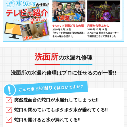
洗面所
の水漏れ修理
洗面所の水漏れ修理
は
プロ
に任せるのが
一番!!
突然
洗面台の蛇口
が
水漏れしてしまった!!
蛇口
を閉めていても
ポタポタ水が垂れてくる!!
蛇口
を開けると
水が漏れてくる!!