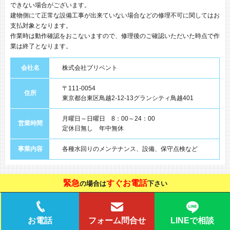
できない場合がございます。
建物側にて正常な設備工事が出来ていない場合などの修理不可に関してはお
支払対象となります。
作業時は動作確認をおこないますので、修理後のご確認いただいた時点で作
業は終了となります。
会社名
株式会社プリベント
〒111-0054
住所
東京都台東区鳥越2-12-13グランシティ鳥越401
月曜日～日曜日 8：00～24：00
営業時間
定休日無し 年中無休
事業内容
各種水回りのメンテナンス、設備、保守点検など
緊急
すぐお電話
の場合は
下さい
LINEで相談
お電話
フォーム問合せ