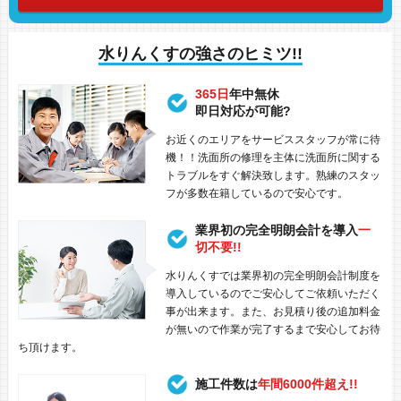
水りんくすの強さのヒミツ!!
365日
年中無休
即日対応が可能?
お近くのエリアをサービススタッフが常に待
機！！洗面所の修理を主体に洗面所に関する
トラブルをすぐ解決致します。熟練のスタッ
フが多数在籍しているので安心です。
業界初の完全明朗会計を導入
一
切不要!!
水りんくすでは業界初の完全明朗会計制度を
導入しているのでご安心してご依頼いただく
事が出来ます。また、お見積り後の追加料金
が無いので作業が完了するまで安心してお待
ち頂けます。
施工件数は
年間6000件超え!!