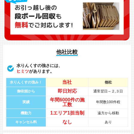
他社比較
水りんくすの強さには、
ヒミツ
があります。
当社
水りんくすの強み！
他社
即日対応
御依頼から
通常翌日～２,３日
年間
6000件
の
施
実績
年間数100件程
工数
1エリア1担当制
機動力
遠方から移動
なし
キャンセル料
あり