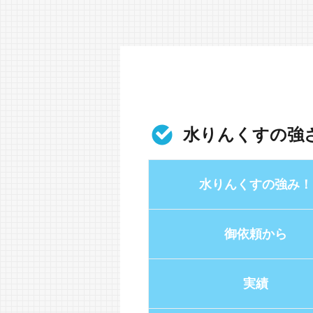
水りんくすの強
水りんくすの強み！
御依頼から
実績