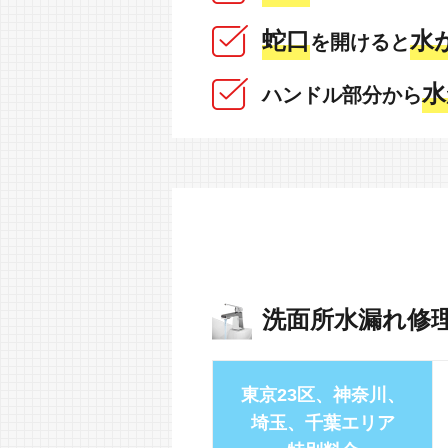
蛇口
水
を開けると
水
ハンドル部分から
洗面所水漏れ修
東京23区、神奈川、
埼玉、千葉エリア