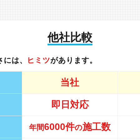
他社比較
さには、
ヒミツ
があります。
当社
即日対応
6000件
施工数
年間
の