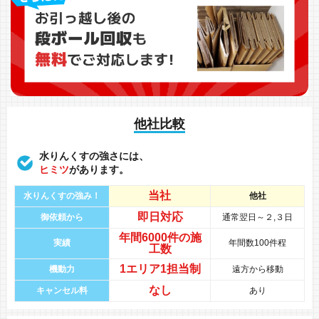
他社比較
水りんくすの強さには、
ヒミツ
があります。
当社
水りんくすの強み！
他社
即日対応
御依頼から
通常翌日～２,３日
年間
6000件
の
施
実績
年間数100件程
工数
1エリア1担当制
機動力
遠方から移動
なし
キャンセル料
あり