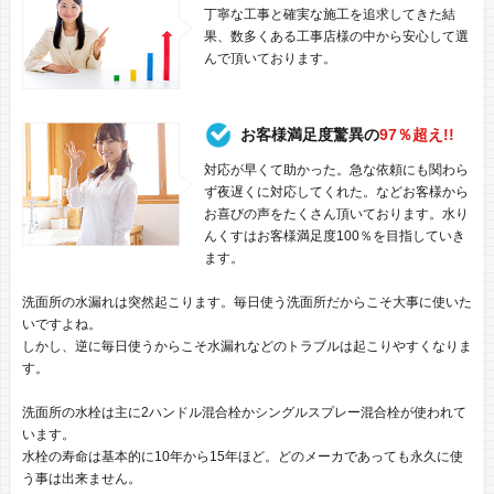
丁寧な工事と確実な施工を追求してきた結
果、数多くある工事店様の中から安心して選
んで頂いております。
お客様満足度驚異の
97％超え!!
対応が早くて助かった。急な依頼にも関わら
ず夜遅くに対応してくれた。などお客様から
お喜びの声をたくさん頂いております。水り
んくすはお客様満足度100％を目指していき
ます。
洗面所の水漏れは突然起こります。毎日使う洗面所だからこそ大事に使いた
いですよね。
しかし、逆に毎日使うからこそ水漏れなどのトラブルは起こりやすくなりま
す。
洗面所の水栓は主に2ハンドル混合栓かシングルスプレー混合栓が使われて
います。
水栓の寿命は基本的に10年から15年ほど。どのメーカであっても永久に使
う事は出来ません。