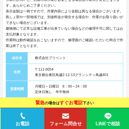
す。あらかじめご了承ください。
表示金額は一例ですので、作業内容により金額は異なる場合がございます。
島しょ部や一部地域では、別途料金が発生する場合や、作業のお取り扱いが
できない場合がございます。
建物側にて正常な設備工事が出来ていない場合などの修理不可に関してはお
支払対象となります。
作業時は動作確認をおこないますので、修理後のご確認いただいた時点で作
業は終了となります。
会社名
株式会社プリベント
〒111-0054
住所
東京都台東区鳥越2-12-13グランシティ鳥越401
月曜日～日曜日 8：00～24：00
営業時間
定休日無し 年中無休
緊急
すぐお電話
の場合は
下さい
事業内容
各種水回りのメンテナンス、設備、保守点検など
LINEで相談
お電話
フォーム問合せ