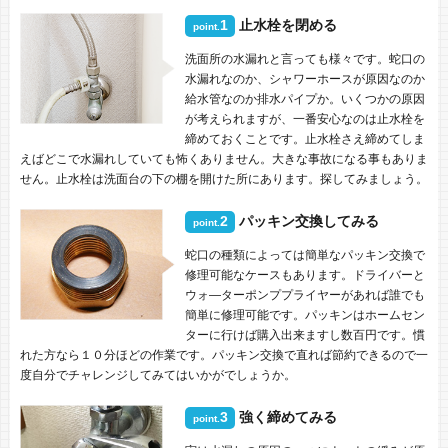
1
止水栓を閉める
point.
洗面所の水漏れと言っても様々です。蛇口の
水漏れなのか、シャワーホースが原因なのか
給水管なのか排水パイプか。いくつかの原因
が考えられますが、一番安心なのは止水栓を
締めておくことです。止水栓さえ締めてしま
えばどこで水漏れしていても怖くありません。大きな事故になる事もありま
せん。止水栓は洗面台の下の棚を開けた所にあります。探してみましょう。
2
パッキン交換してみる
point.
蛇口の種類によっては簡単なパッキン交換で
修理可能なケースもあります。ドライバーと
ウォ―ターポンププライヤーがあれば誰でも
簡単に修理可能です。パッキンはホームセン
ターに行けば購入出来ますし数百円です。慣
れた方なら１０分ほどの作業です。パッキン交換で直れば節約できるので一
度自分でチャレンジしてみてはいかがでしょうか。
3
強く締めてみる
point.