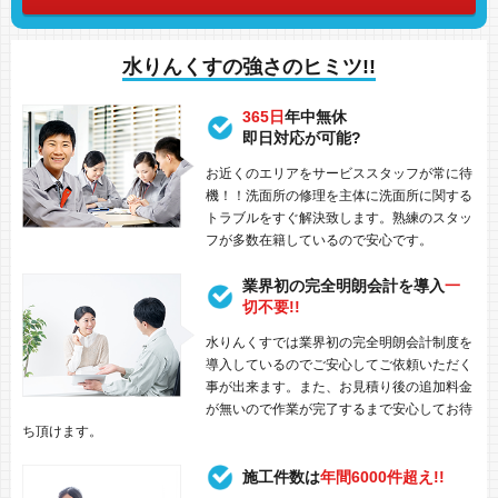
水りんくすの強さのヒミツ!!
365日
年中無休
即日対応が可能?
お近くのエリアをサービススタッフが常に待
機！！洗面所の修理を主体に洗面所に関する
トラブルをすぐ解決致します。熟練のスタッ
フが多数在籍しているので安心です。
業界初の完全明朗会計を導入
一
切不要!!
水りんくすでは業界初の完全明朗会計制度を
導入しているのでご安心してご依頼いただく
事が出来ます。また、お見積り後の追加料金
が無いので作業が完了するまで安心してお待
ち頂けます。
施工件数は
年間6000件超え!!