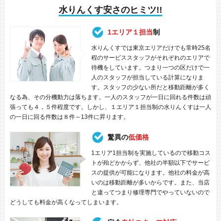
水りんくす安さのヒミツ!!
1エリア１担当
制
水りんくすでは東京エリアだけでも常時25名
程のサービススタッフがそれぞれのエリアで
待機をしています。つまり一つの区だけで一
人のスタッフが担当している計算になりま
す。スタッフの少ない所だと移動距離が多く
なる為、その分機動力は落ちます。一人のスタッフが一日に回れる件数は頑
張っても４，５件程度です。しかし、１エリア１担当制の水りんくすは一人
の一日に回る件数は８件～13件に昇ります。
驚異の
低価格
1エリア1担当制を実施しているので移動コス
トが殆どかからず、他社の半額以下でサービ
スの提供が可能になります。他社の料金が高
いのは移動距離が多いからです。また、当店
と違ってつまり修理専門でやっていないので
どうしても料金が高くなってしまいます。