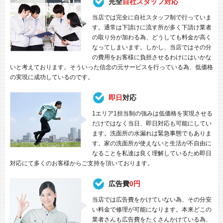
完全
自社スタッフ対応
当店では完全に自社スタッフ制で行っていま
す。通常は下請けに流す所が多く下請け業者
の取り分が加わる為、どうしても料金が高く
なってしまいます。しかし、当店ではその分
の費用をお客様に負担させるわけにはいかな
いと考えております。そういった信念の元サービスを行っている為、低価格
の実現に成功しているのです。
即日
対応
1エリア1担当制の強みは低価格を実現させる
だけではなく当日、即日対応も可能にしてい
ます。洗面所の水漏れは緊急事態でもありま
す。家の洗面所が使えないと生活が不自由に
なることを私達は良く理解しているため即日
対応にて多くのお客様からご支持を頂いております。
広告費
0円
当店では広告費をかけていない為、その分安
い料金で修理が可能になります。本来どこの
業者さんも広告費をたくさんかけている為、