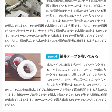
実は水漏れの原因の一つにナットの緩みが原
因で漏れているケースがあります。蛇口など
の接続部分はナットで締めつけられている事
が多く、その中にはパッキンが入っていま
す。よくあるのが年月が経つにつれてナット
が緩んでしまい、それが原因で水漏れしてしまう事です。もし、それが原因
だったらラッキーです。ナットを強く締め込むだけで水漏れは止まるからで
す。モンキーレンチがあれば誰でも出来ますので一度確認してみてくださ
い。もし、締め込んでも水が止まらない場合は業者に依頼するようにしてく
ださい。
4
補修テープを巻いてみる
point.
排水パイプに亀裂や穴が生じていたら交換す
ることをおススメします。しかし、一般の方
が交換するのは少し難しく感じてしまうかも
しれません。また、元に戻せなくなったらど
うしようと不安があるのかもしれません。し
かし、そんな時は排水パイプに補修テープを巻いて応急処置をする方法があ
ります。補修テープは巻くだけで漏水を防いでくれるので誰でも簡単に作業
が出来てしまいます。ホームセンタで購入出来るのでチャレンジじてみてく
ださい。