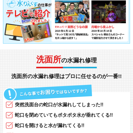
洗面所
の水漏れ修理
洗面所の水漏れ修理
は
プロ
に任せるのが
一番!!
突然
洗面台の蛇口
が
水漏れしてしまった!!
蛇口
を閉めていても
ポタポタ水が垂れてくる!!
蛇口
を開けると
水が漏れてくる!!