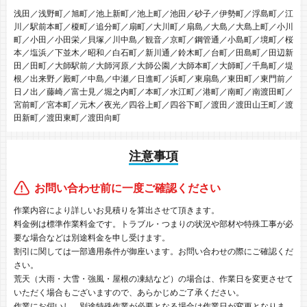
浅田／浅野町／旭町／池上新町／池上町／池田／砂子／伊勢町／浮島町／江
川／駅前本町／榎町／追分町／扇町／大川町／扇島／大島／大島上町／小川
町／小田／小田栄／貝塚／川中島／観音／京町／鋼管通／小島町／境町／桜
本／塩浜／下並木／昭和／白石町／新川通／鈴木町／台町／田島町／田辺新
田／田町／大師駅前／大師河原／大師公園／大師本町／大師町／千鳥町／堤
根／出来野／殿町／中島／中瀬／日進町／浜町／東扇島／東田町／東門前／
日ノ出／藤崎／富士見／堀之内町／本町／水江町／港町／南町／南渡田町／
宮前町／宮本町／元木／夜光／四谷上町／四谷下町／渡田／渡田山王町／渡
田新町／渡田東町／渡田向町
注意事項
お問い合わせ前に一度ご確認ください
作業内容により詳しいお見積りを算出させて頂きます。
料金例は標準作業料金です。トラブル・つまりの状況や部材や特殊工事が必
要な場合などは別途料金を申し受けます。
割引に関しては一部適用条件が御座います。お問い合わせの際にご確認くだ
さい。
荒天（大雨・大雪・強風・屋根の凍結など）の場合は、作業日を変更させて
いただく場合もございますので、あらかじめご了承ください。
作業にお伺いし、別途特殊作業が必要となる場合は作業日が変更となりま