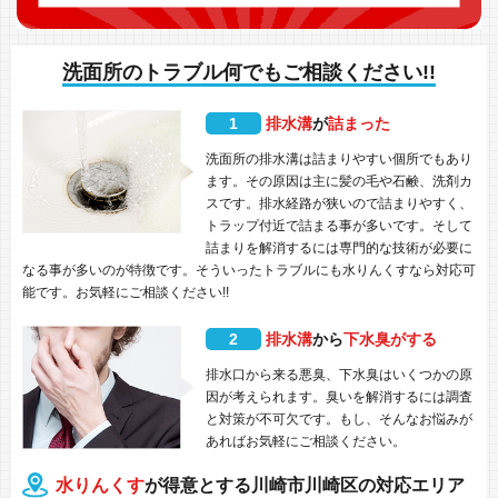
洗面所のトラブル何でもご相談ください!!
1
排水溝
が
詰まった
洗面所の排水溝は詰まりやすい個所でもあり
ます。その原因は主に髪の毛や石鹸、洗剤カ
スです。排水経路が狭いので詰まりやすく、
トラップ付近で詰まる事が多いです。そして
詰まりを解消するには専門的な技術が必要に
なる事が多いのが特徴です。そういったトラブルにも水りんくすなら対応可
能です。お気軽にご相談ください!!
2
排水溝
から
下水臭がする
排水口から来る悪臭、下水臭はいくつかの原
因が考えられます。臭いを解消するには調査
と対策が不可欠です。もし、そんなお悩みが
あればお気軽にご相談ください。
水りんくす
が得意とする川崎市川崎区の対応エリア