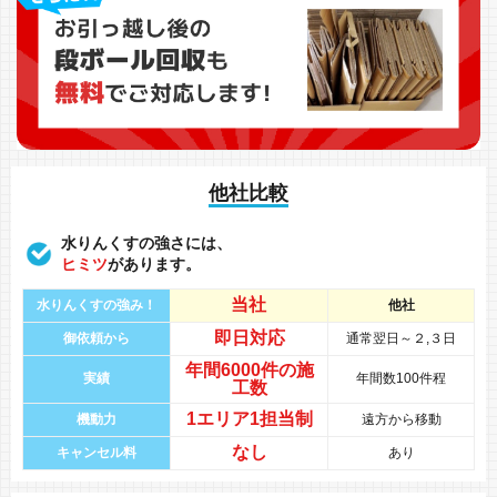
他社比較
水りんくすの強さには、
ヒミツ
があります。
当社
水りんくすの強み！
他社
即日対応
御依頼から
通常翌日～２,３日
年間
6000件
の
施
実績
年間数100件程
工数
1エリア1担当制
機動力
遠方から移動
なし
キャンセル料
あり