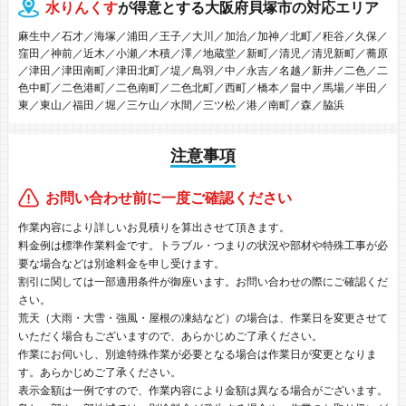
水りんくす
が得意とする大阪府貝塚市の対応エリア
麻生中／石才／海塚／浦田／王子／大川／加治／加神／北町／秬谷／久保／
窪田／神前／近木／小瀬／木積／澤／地蔵堂／新町／清児／清児新町／蕎原
／津田／津田南町／津田北町／堤／鳥羽／中／永吉／名越／新井／二色／二
色中町／二色港町／二色南町／二色北町／西町／橋本／畠中／馬場／半田／
東／東山／福田／堀／三ケ山／水間／三ツ松／港／南町／森／脇浜
注意事項
お問い合わせ前に一度ご確認ください
作業内容により詳しいお見積りを算出させて頂きます。
料金例は標準作業料金です。トラブル・つまりの状況や部材や特殊工事が必
要な場合などは別途料金を申し受けます。
割引に関しては一部適用条件が御座います。お問い合わせの際にご確認くだ
さい。
荒天（大雨・大雪・強風・屋根の凍結など）の場合は、作業日を変更させて
いただく場合もございますので、あらかじめご了承ください。
作業にお伺いし、別途特殊作業が必要となる場合は作業日が変更となりま
す。あらかじめご了承ください。
表示金額は一例ですので、作業内容により金額は異なる場合がございます。