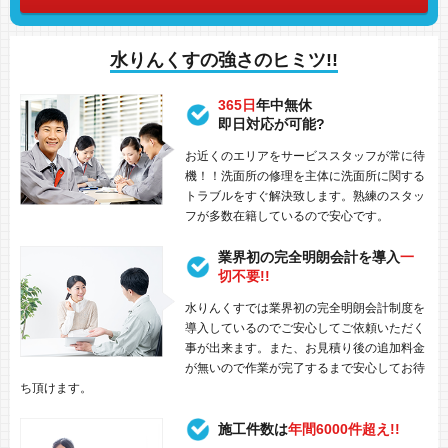
水りんくすの強さのヒミツ!!
365日
年中無休
即日対応が可能?
お近くのエリアをサービススタッフが常に待
機！！洗面所の修理を主体に洗面所に関する
トラブルをすぐ解決致します。熟練のスタッ
フが多数在籍しているので安心です。
業界初の完全明朗会計を導入
一
切不要!!
水りんくすでは業界初の完全明朗会計制度を
導入しているのでご安心してご依頼いただく
事が出来ます。また、お見積り後の追加料金
が無いので作業が完了するまで安心してお待
ち頂けます。
施工件数は
年間6000件超え!!