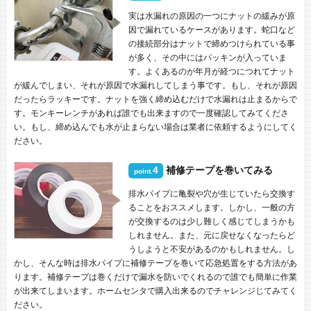
実は水漏れの原因の一つにナットの緩みが原
因で漏れているケースがあります。蛇口など
の接続部分はナットで締めつけられている事
が多く、その中にはパッキンが入っていま
す。よくあるのが年月が経つにつれてナット
が緩んでしまい、それが原因で水漏れしてしまう事です。もし、それが原因
だったらラッキーです。ナットを強く締め込むだけで水漏れは止まるからで
す。モンキーレンチがあれば誰でも出来ますので一度確認してみてくださ
い。もし、締め込んでも水が止まらない場合は業者に依頼するようにしてく
ださい。
4
補修テープを巻いてみる
point.
排水パイプに亀裂や穴が生じていたら交換す
ることをおススメします。しかし、一般の方
が交換するのは少し難しく感じてしまうかも
しれません。また、元に戻せなくなったらど
うしようと不安があるのかもしれません。し
かし、そんな時は排水パイプに補修テープを巻いて応急処置をする方法があ
ります。補修テープは巻くだけで漏水を防いでくれるので誰でも簡単に作業
が出来てしまいます。ホームセンタで購入出来るのでチャレンジじてみてく
ださい。