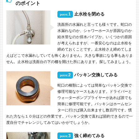
のポイント
1
止水栓を閉める
point.
洗面所の水漏れと言っても様々です。蛇口の
水漏れなのか、シャワーホースが原因なのか
給水管なのか排水パイプか。いくつかの原因
が考えられますが、一番安心なのは止水栓を
締めておくことです。止水栓さえ締めてしま
えばどこで水漏れしていても怖くありません。大きな事故になる事もありま
せん。止水栓は洗面台の下の棚を開けた所にあります。探してみましょう。
2
パッキン交換してみる
point.
蛇口の種類によっては簡単なパッキン交換で
修理可能なケースもあります。ドライバーと
ウォ―ターポンププライヤーがあれば誰でも
簡単に修理可能です。パッキンはホームセン
ターに行けば購入出来ますし数百円です。慣
れた方なら１０分ほどの作業です。パッキン交換で直れば節約できるので一
度自分でチャレンジしてみてはいかがでしょうか。
3
強く締めてみる
point.