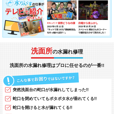
洗面所
の水漏れ修理
洗面所の水漏れ修理
は
プロ
に任せるのが
一番!!
突然
洗面台の蛇口
が
水漏れしてしまった!!
蛇口
を閉めていても
ポタポタ水が垂れてくる!!
蛇口
を開けると
水が漏れてくる!!