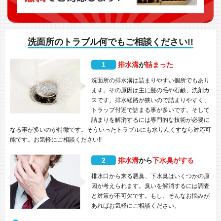
洗面所のトラブル何でもご相談ください!!
1
排水溝
が
詰まった
洗面所の排水溝は詰まりやすい個所でもあり
ます。その原因は主に髪の毛や石鹸、洗剤カ
スです。排水経路が狭いので詰まりやすく、
トラップ付近で詰まる事が多いです。そして
詰まりを解消するには専門的な技術が必要に
なる事が多いのが特徴です。そういったトラブルにも水りんくすなら対応可
能です。お気軽にご相談ください!!
2
排水溝
から
下水臭がする
排水口から来る悪臭、下水臭はいくつかの原
因が考えられます。臭いを解消するには調査
と対策が不可欠です。もし、そんなお悩みが
あればお気軽にご相談ください。