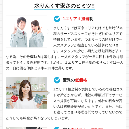
水りんくす安さのヒミツ!!
1エリア１担当
制
水りんくすでは東京エリアだけでも常時25名
程のサービススタッフがそれぞれのエリアで
待機をしています。つまり一つの区だけで一
人のスタッフが担当している計算になりま
す。スタッフの少ない所だと移動距離が多く
なる為、その分機動力は落ちます。一人のスタッフが一日に回れる件数は頑
張っても４，５件程度です。しかし、１エリア１担当制の水りんくすは一人
の一日に回る件数は８件～13件に昇ります。
驚異の
低価格
1エリア1担当制を実施しているので移動コス
トが殆どかからず、他社の半額以下でサービ
スの提供が可能になります。他社の料金が高
いのは移動距離が多いからです。また、当店
と違ってつまり修理専門でやっていないので
どうしても料金が高くなってしまいます。