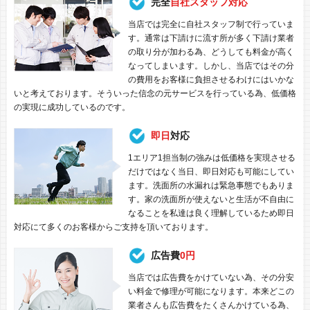
完全
自社スタッフ対応
当店では完全に自社スタッフ制で行っていま
す。通常は下請けに流す所が多く下請け業者
の取り分が加わる為、どうしても料金が高く
なってしまいます。しかし、当店ではその分
の費用をお客様に負担させるわけにはいかな
いと考えております。そういった信念の元サービスを行っている為、低価格
の実現に成功しているのです。
即日
対応
1エリア1担当制の強みは低価格を実現させる
だけではなく当日、即日対応も可能にしてい
ます。洗面所の水漏れは緊急事態でもありま
す。家の洗面所が使えないと生活が不自由に
なることを私達は良く理解しているため即日
対応にて多くのお客様からご支持を頂いております。
広告費
0円
当店では広告費をかけていない為、その分安
い料金で修理が可能になります。本来どこの
業者さんも広告費をたくさんかけている為、