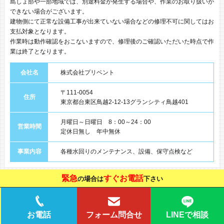
島しょ部や一部地域では、別途料金が発生する場合や、作業のお取り扱いが
できない場合がございます。
建物側にて正常な設備工事が出来ていない場合などの修理不可に関してはお
支払対象となります。
作業時は動作確認をおこないますので、修理後のご確認いただいた時点で作
業は終了となります。
会社名
株式会社プリベント
〒111-0054
住所
東京都台東区鳥越2-12-13グランシティ鳥越401
月曜日～日曜日 8：00～24：00
営業時間
定休日無し 年中無休
事業内容
各種水回りのメンテナンス、設備、保守点検など
緊急
すぐお電話
の場合は
下さい
LINEで相談
お電話
フォーム問合せ