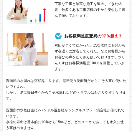
丁寧な工事と確実な施工を追求してきた結
果、数多くある工事店様の中から安心して選
んで頂いております。
お客様満足度驚異の
97％超え!!
対応が早くて助かった。急な依頼にも関わら
ず夜遅くに対応してくれた。などお客様から
お喜びの声をたくさん頂いております。水り
んくすはお客様満足度100％を目指していき
ます。
洗面所の水漏れは突然起こります。毎日使う洗面所だからこそ大事に使いた
いですよね。
しかし、逆に毎日使うからこそ水漏れなどのトラブルは起こりやすくなりま
す。
洗面所の水栓は主に2ハンドル混合栓かシングルスプレー混合栓が使われて
います。
水栓の寿命は基本的に10年から15年ほど。どのメーカであっても永久に使
う事は出来ません。