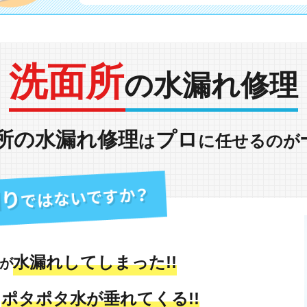
洗面所
の水漏れ修理
所の水漏れ修理
プロ
は
に任せるのが
水漏れしてしまった!!
が
ポタポタ水が垂れてくる!!
も