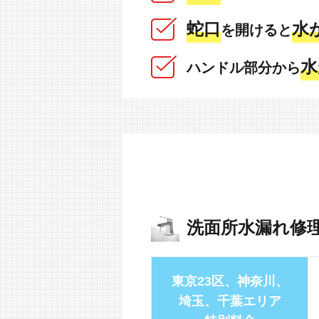
蛇口
水
を開けると
水
ハンドル部分から
洗面所水漏れ修
東京23区、神奈川、
埼玉、千葉エリア