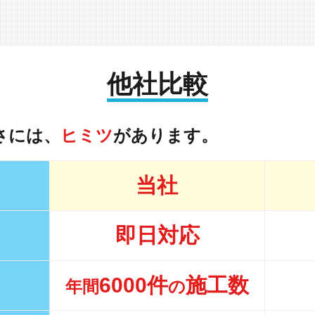
他社比較
さには、
ヒミツ
があります。
当社
即日対応
6000件
施工数
年間
の