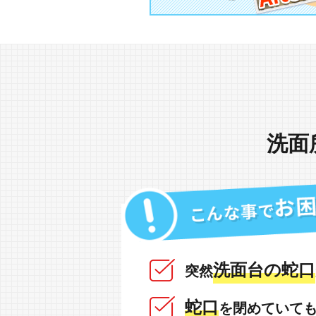
洗面
洗面台の蛇口
突然
蛇口
を閉めていて