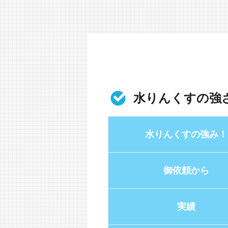
水りんくすの強
水りんくすの強み！
御依頼から
実績