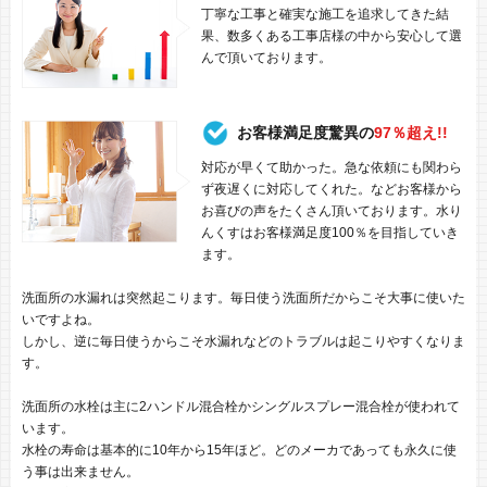
丁寧な工事と確実な施工を追求してきた結
果、数多くある工事店様の中から安心して選
んで頂いております。
お客様満足度驚異の
97％超え!!
対応が早くて助かった。急な依頼にも関わら
ず夜遅くに対応してくれた。などお客様から
お喜びの声をたくさん頂いております。水り
んくすはお客様満足度100％を目指していき
ます。
洗面所の水漏れは突然起こります。毎日使う洗面所だからこそ大事に使いた
いですよね。
しかし、逆に毎日使うからこそ水漏れなどのトラブルは起こりやすくなりま
す。
洗面所の水栓は主に2ハンドル混合栓かシングルスプレー混合栓が使われて
います。
水栓の寿命は基本的に10年から15年ほど。どのメーカであっても永久に使
う事は出来ません。