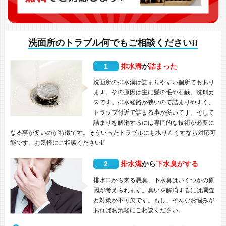
洗面所のトラブル何でもご相談ください!!
1
排水溝
が
詰まった
洗面所の排水溝は詰まりやすい個所でもあり
ます。その原因は主に髪の毛や石鹸、洗剤カ
スです。排水経路が狭いので詰まりやすく、
トラップ付近で詰まる事が多いです。そして
詰まりを解消するには専門的な技術が必要に
なる事が多いのが特徴です。そういったトラブルにも水りんくすなら対応可
能です。お気軽にご相談ください!!
2
排水溝
から
下水臭がする
排水口から来る悪臭、下水臭はいくつかの原
因が考えられます。臭いを解消するには調査
と対策が不可欠です。もし、そんなお悩みが
あればお気軽にご相談ください。