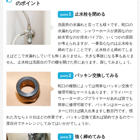
のポイント
1
止水栓を閉める
point.
洗面所の水漏れと言っても様々です。蛇口の
水漏れなのか、シャワーホースが原因なのか
給水管なのか排水パイプか。いくつかの原因
が考えられますが、一番安心なのは止水栓を
締めておくことです。止水栓さえ締めてしま
えばどこで水漏れしていても怖くありません。大きな事故になる事もありま
せん。止水栓は洗面台の下の棚を開けた所にあります。探してみましょう。
2
パッキン交換してみる
point.
蛇口の種類によっては簡単なパッキン交換で
修理可能なケースもあります。ドライバーと
ウォ―ターポンププライヤーがあれば誰でも
簡単に修理可能です。パッキンはホームセン
ターに行けば購入出来ますし数百円です。慣
れた方なら１０分ほどの作業です。パッキン交換で直れば節約できるので一
度自分でチャレンジしてみてはいかがでしょうか。
3
強く締めてみる
point.