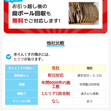
他社比較
水りんくすの強さには、
ヒミツ
があります。
当社
水りんくすの強み！
他社
即日対応
御依頼から
通常翌日～２,３日
年間
6000件
の
施
実績
年間数100件程
工数
1エリア1担当制
機動力
遠方から移動
なし
キャンセル料
あり