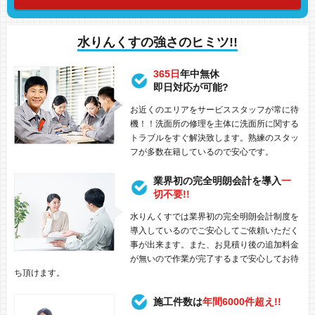
水りんくすの強さのヒミツ!!
365日
年中無休
即日対応が可能?
お近くのエリアをサービススタッフが常に待
機！！洗面所の修理を主体に洗面所に関する
トラブルをすぐ解決致します。熟練のスタッ
フが多数在籍しているので安心です。
業界初の完全明朗会計を導入
一
切不要!!
水りんくすでは業界初の完全明朗会計制度を
導入しているのでご安心してご依頼いただく
事が出来ます。また、お見積り後の追加料金
が無いので作業が完了するまで安心してお待
ち頂けます。
施工件数は
年間6000件超え!!