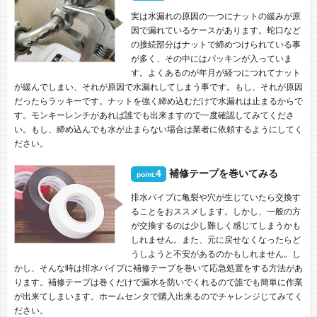
実は水漏れの原因の一つにナットの緩みが原
因で漏れているケースがあります。蛇口など
の接続部分はナットで締めつけられている事
が多く、その中にはパッキンが入っていま
す。よくあるのが年月が経つにつれてナット
が緩んでしまい、それが原因で水漏れしてしまう事です。もし、それが原因
だったらラッキーです。ナットを強く締め込むだけで水漏れは止まるからで
す。モンキーレンチがあれば誰でも出来ますので一度確認してみてくださ
い。もし、締め込んでも水が止まらない場合は業者に依頼するようにしてく
ださい。
4
補修テープを巻いてみる
point.
排水パイプに亀裂や穴が生じていたら交換す
ることをおススメします。しかし、一般の方
が交換するのは少し難しく感じてしまうかも
しれません。また、元に戻せなくなったらど
うしようと不安があるのかもしれません。し
かし、そんな時は排水パイプに補修テープを巻いて応急処置をする方法があ
ります。補修テープは巻くだけで漏水を防いでくれるので誰でも簡単に作業
が出来てしまいます。ホームセンタで購入出来るのでチャレンジじてみてく
ださい。