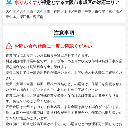
水りんくす
が得意とする大阪市東成区の対応エリア
大今里／大今里西／大今里南／神路／玉津／中道／中本／東今里／東小橋／
東中本／深江北／深江南
注意事項
お問い合わせ前に一度ご確認ください
作業内容により詳しいお見積りを算出させて頂きます。
料金例は標準作業料金です。トラブル・つまりの状況や部材や特殊工事が必
要な場合などは別途料金を申し受けます。
割引に関しては一部適用条件が御座います。お問い合わせの際にご確認くだ
さい。
荒天（大雨・大雪・強風・屋根の凍結など）の場合は、作業日を変更させて
いただく場合もございますので、あらかじめご了承ください。
作業にお伺いし、別途特殊作業が必要となる場合は作業日が変更となりま
す。あらかじめご了承ください。
表示金額は一例ですので、作業内容により金額は異なる場合がございます。
島しょ部や一部地域では、別途料金が発生する場合や、作業のお取り扱いが
できない場合がございます。
建物側にて正常な設備工事が出来ていない場合などの修理不可に関してはお