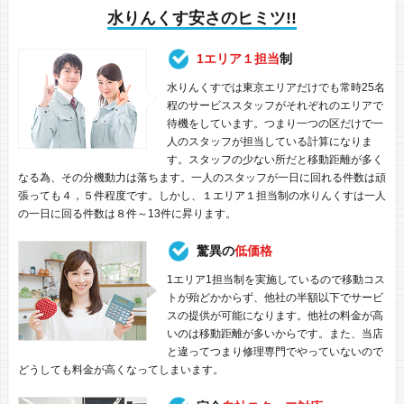
水りんくす安さのヒミツ!!
1エリア１担当
制
水りんくすでは東京エリアだけでも常時25名
程のサービススタッフがそれぞれのエリアで
待機をしています。つまり一つの区だけで一
人のスタッフが担当している計算になりま
す。スタッフの少ない所だと移動距離が多く
なる為、その分機動力は落ちます。一人のスタッフが一日に回れる件数は頑
張っても４，５件程度です。しかし、１エリア１担当制の水りんくすは一人
の一日に回る件数は８件～13件に昇ります。
驚異の
低価格
1エリア1担当制を実施しているので移動コス
トが殆どかからず、他社の半額以下でサービ
スの提供が可能になります。他社の料金が高
いのは移動距離が多いからです。また、当店
と違ってつまり修理専門でやっていないので
どうしても料金が高くなってしまいます。