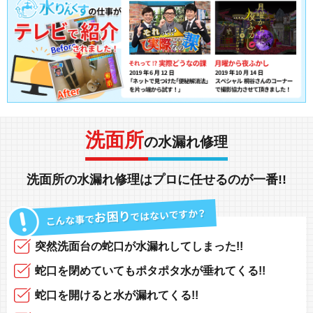
洗面所
の水漏れ修理
洗面所の水漏れ修理
は
プロ
に任せるのが
一番!!
突然
洗面台の蛇口
が
水漏れしてしまった!!
蛇口
を閉めていても
ポタポタ水が垂れてくる!!
蛇口
を開けると
水が漏れてくる!!