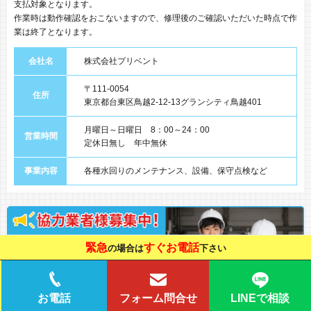
支払対象となります。
作業時は動作確認をおこないますので、修理後のご確認いただいた時点で作
業は終了となります。
会社名
株式会社プリベント
〒111-0054
住所
東京都台東区鳥越2-12-13グランシティ鳥越401
月曜日～日曜日 8：00～24：00
営業時間
定休日無し 年中無休
事業内容
各種水回りのメンテナンス、設備、保守点検など
緊急
すぐお電話
の場合は
下さい
LINEで相談
お電話
フォーム問合せ