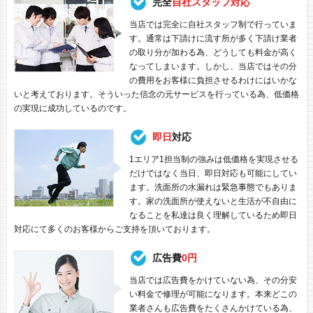
完全
自社スタッフ対応
当店では完全に自社スタッフ制で行っていま
す。通常は下請けに流す所が多く下請け業者
の取り分が加わる為、どうしても料金が高く
なってしまいます。しかし、当店ではその分
の費用をお客様に負担させるわけにはいかな
いと考えております。そういった信念の元サービスを行っている為、低価格
の実現に成功しているのです。
即日
対応
1エリア1担当制の強みは低価格を実現させる
だけではなく当日、即日対応も可能にしてい
ます。洗面所の水漏れは緊急事態でもありま
す。家の洗面所が使えないと生活が不自由に
なることを私達は良く理解しているため即日
対応にて多くのお客様からご支持を頂いております。
広告費
0円
当店では広告費をかけていない為、その分安
い料金で修理が可能になります。本来どこの
業者さんも広告費をたくさんかけている為、