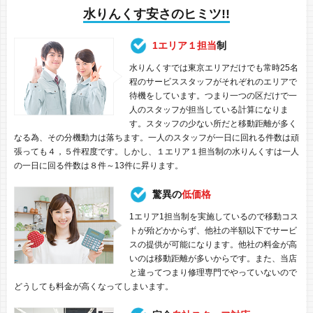
水りんくす安さのヒミツ!!
1エリア１担当
制
水りんくすでは東京エリアだけでも常時25名
程のサービススタッフがそれぞれのエリアで
待機をしています。つまり一つの区だけで一
人のスタッフが担当している計算になりま
す。スタッフの少ない所だと移動距離が多く
なる為、その分機動力は落ちます。一人のスタッフが一日に回れる件数は頑
張っても４，５件程度です。しかし、１エリア１担当制の水りんくすは一人
の一日に回る件数は８件～13件に昇ります。
驚異の
低価格
1エリア1担当制を実施しているので移動コス
トが殆どかからず、他社の半額以下でサービ
スの提供が可能になります。他社の料金が高
いのは移動距離が多いからです。また、当店
と違ってつまり修理専門でやっていないので
どうしても料金が高くなってしまいます。