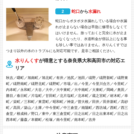
2
蛇口
から
水漏れ
蛇口からポタポタ水漏れしている場合や水漏
れが止まらない場合は早急に修理をしなくて
はいけません。放っておくと完全に水が止ま
らなくなったり、水道料金が倍以上になる事
も珍しい事ではありません。水りんくすでは
つまり以外の水のトラブルにも対応可能です。是非ご相談ください。
水りんくす
が得意とする奈良県大和高田市の対応エ
リア
秋吉／曙町／旭南町／旭北町／有井／池尻／池田／礒野／礒野新町／礒野東
町／礒野南町／礒野北町／礒野町／市場／出／今里／今里川合方／今里町／
内本町／永和町／大谷／大中／大中東町／大中南町／大東町／岡崎／奥田／
勝目／春日町／片塩町／甘田町／北片塩町／北本町／蔵之宮町／材木町／幸
町／栄町／三和町／東雲町／昭和町／神楽／曽大根／田井／田井新町／高砂
町／高田／築山／土庫／中今里町／中三倉堂／南陽町／西坊城／西町／西三
倉堂／根成柿／野口／東中／東三倉堂町／日之出町／日之出東本町／日之出
西本町／藤森／本郷町／松塚／南今里町／南本町／吉井