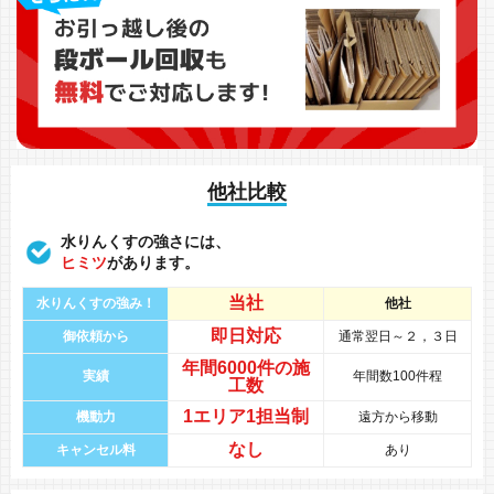
他社比較
水りんくすの強さには、
ヒミツ
があります。
当社
水りんくすの強み！
他社
即日対応
御依頼から
通常翌日～２，３日
年間
6000件
の
施
実績
年間数100件程
工数
1エリア1担当制
機動力
遠方から移動
なし
キャンセル料
あり