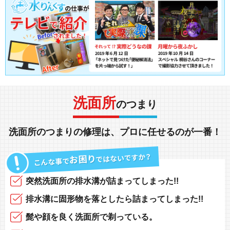
洗面所
のつまり
洗面所
の
つまり
の
修理
は、
プロに任せる
のが一番！
突然
洗面所の排水溝
が
詰まってしまった!!
排水溝に固形物
を落としたら
詰まってしまった!!
髭や顔
を良く洗面所で
剃っている
。