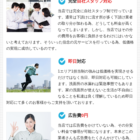
完全
自社スタッフ対応
当店では完全に自社スタッフ制で行っていま
す。通常は下請けに流す所が多く下請け業者
の取り分が加わる為、どうしても料金が高く
なってしまいます。しかし、当店ではその分
の費用をお客様に負担させるわけにはいかな
いと考えております。そういった信念の元サービスを行っている為、低価格
の実現に成功しているのです。
即日
対応
1エリア1担当制の強みは低価格を実現させる
だけではなく当日、即日対応も可能にしてい
ます。洗面所の水漏れは緊急事態でもありま
す。家の洗面所が使えないと生活が不自由に
なることを私達は良く理解しているため即日
対応にて多くのお客様からご支持を頂いております。
広告費
0円
当店では広告費をかけていない為、その分安
い料金で修理が可能になります。本来どこの
業者さんも広告費をたくさんかけている為、