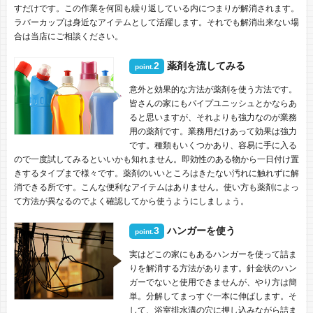
すだけです。この作業を何回も繰り返している内につまりが解消されます。
ラバーカップは身近なアイテムとして活躍します。それでも解消出来ない場
合は当店にご相談ください。
2
薬剤を流してみる
point.
意外と効果的な方法が薬剤を使う方法です。
皆さんの家にもパイプユニッシュとかならあ
ると思いますが、それよりも強力なのが業務
用の薬剤です。業務用だけあって効果は強力
です。種類もいくつかあり、容易に手に入る
ので一度試してみるといいかも知れません。即効性のある物から一日付け置
きするタイプまで様々です。薬剤のいいところはきたない汚れに触れずに解
消できる所です。こんな便利なアイテムはありません。使い方も薬剤によっ
て方法が異なるのでよく確認してから使うようにしましょう。
3
ハンガーを使う
point.
実はどこの家にもあるハンガーを使って詰ま
りを解消する方法があります。針金状のハン
ガーでないと使用できませんが、やり方は簡
単。分解してまっすぐ一本に伸ばします。そ
して、浴室排水溝の穴に押し込みながら詰ま