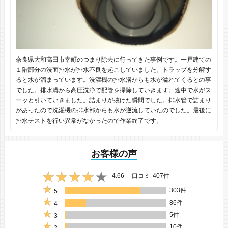
奈良県大和高田市幸町のつまり除去に行ってきた事例です。一戸建ての
１階部分の洗面排水が排水不良を起こしていました。トラップを分解す
ると水が溜まっています。洗濯機の排水溝からも水が溢れてくるとの事
でした。排水溝から高圧洗浄で配管を掃除していきます。途中で水がス
ーッと引いていきました。詰まりが抜けた瞬間でした。排水管で詰まり
があったので洗濯機の排水部からも水が逆流していたのでした。最後に
排水テストを行い異常がなかったので作業終了です。
お客様の声
4.66
口コミ
407件
303件
5
86件
4
5件
3
10件