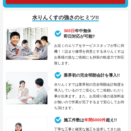
水りんくすの強さのヒミツ!!
365日
年中無休
即日対応が可能?
お近くのエリアをサービススタッフが常に待
機！！詰まり修理を得意とする水りんくすは
お客様の急なご依頼にも持前の軌道力で対応
致します。
業界初の完全明朗会計を導入!!
水りんくすでは業界初の完全明朗会計制度を
導入しているのでご安心してご依頼いただく
事が出来ます。また、お見積り後の追加料金
が無いので作業が完了するまで安心してお待
ち頂けます。
施工件数は
年間6000件
超え!!
丁寧な工事と確実な施工を追求してきた結