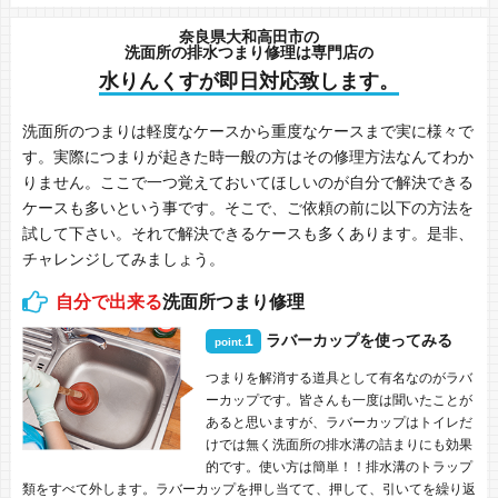
奈良県大和高田市の
洗面所の排水つまり修理は専門店の
水りんくすが即日対応致します。
洗面所のつまりは軽度なケースから重度なケースまで実に様々で
す。実際につまりが起きた時一般の方はその修理方法なんてわか
りません。ここで一つ覚えておいてほしいのが自分で解決できる
ケースも多いという事です。そこで、ご依頼の前に以下の方法を
試して下さい。それで解決できるケースも多くあります。是非、
チャレンジしてみましょう。
自分で出来る
洗面所つまり修理
1
ラバーカップを使ってみる
point.
つまりを解消する道具として有名なのがラバ
ーカップです。皆さんも一度は聞いたことが
あると思いますが、ラバーカップはトイレだ
けでは無く洗面所の排水溝の詰まりにも効果
的です。使い方は簡単！！排水溝のトラップ
類をすべて外します。ラバーカップを押し当てて、押して、引いてを繰り返