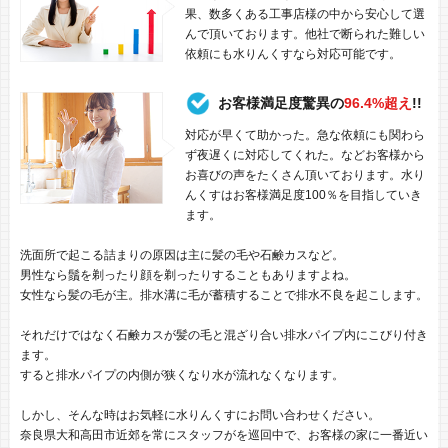
果、数多くある工事店様の中から安心して選
んで頂いております。他社で断られた難しい
依頼にも水りんくすなら対応可能です。
お客様満足度驚異の
96.4%超え
!!
対応が早くて助かった。急な依頼にも関わら
ず夜遅くに対応してくれた。などお客様から
お喜びの声をたくさん頂いております。水り
んくすはお客様満足度100％を目指していき
ます。
洗面所で起こる詰まりの原因は主に髪の毛や石鹸カスなど。
男性なら鬚を剃ったり顔を剃ったりすることもありますよね。
女性なら髪の毛が主。排水溝に毛が蓄積することで排水不良を起こします。
それだけではなく石鹸カスが髪の毛と混ざり合い排水パイプ内にこびり付き
ます。
すると排水パイプの内側が狭くなり水が流れなくなります。
しかし、そんな時はお気軽に水りんくすにお問い合わせください。
奈良県大和高田市近郊を常にスタッフがを巡回中で、お客様の家に一番近い