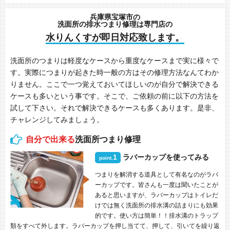
兵庫県宝塚市の
洗面所の排水つまり修理は専門店の
水りんくすが即日対応致します。
洗面所のつまりは軽度なケースから重度なケースまで実に様々で
す。実際につまりが起きた時一般の方はその修理方法なんてわか
りません。ここで一つ覚えておいてほしいのが自分で解決できる
ケースも多いという事です。そこで、ご依頼の前に以下の方法を
試して下さい。それで解決できるケースも多くあります。是非、
チャレンジしてみましょう。
自分で出来る
洗面所つまり修理
1
ラバーカップを使ってみる
point.
つまりを解消する道具として有名なのがラバ
ーカップです。皆さんも一度は聞いたことが
あると思いますが、ラバーカップはトイレだ
けでは無く洗面所の排水溝の詰まりにも効果
的です。使い方は簡単！！排水溝のトラップ
類をすべて外します。ラバーカップを押し当てて、押して、引いてを繰り返