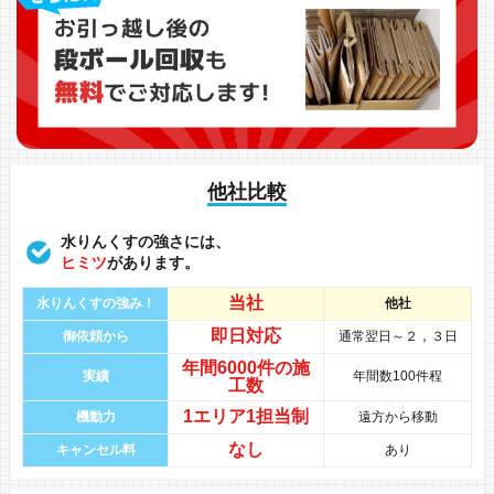
他社比較
水りんくすの強さには、
ヒミツ
があります。
当社
水りんくすの強み！
他社
即日対応
御依頼から
通常翌日～２，３日
年間
6000件
の
施
実績
年間数100件程
工数
1エリア1担当制
機動力
遠方から移動
なし
キャンセル料
あり