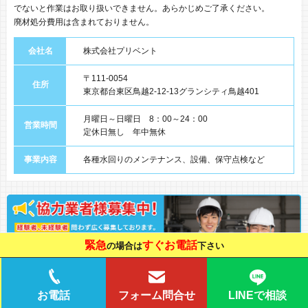
でないと作業はお取り扱いできません。あらかじめご了承ください。
廃材処分費用は含まれておりません。
会社名
株式会社プリベント
〒111-0054
住所
東京都台東区鳥越2-12-13グランシティ鳥越401
月曜日～日曜日 8：00～24：00
営業時間
定休日無し 年中無休
事業内容
各種水回りのメンテナンス、設備、保守点検など
緊急
すぐお電話
の場合は
下さい
LINEで相談
お電話
フォーム問合せ