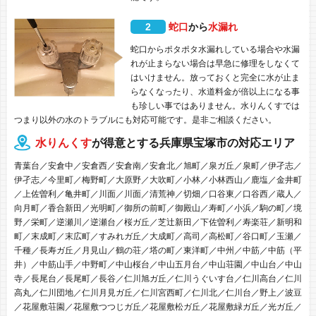
2
蛇口
から
水漏れ
蛇口からポタポタ水漏れしている場合や水漏
れが止まらない場合は早急に修理をしなくて
はいけません。放っておくと完全に水が止ま
らなくなったり、水道料金が倍以上になる事
も珍しい事ではありません。水りんくすでは
つまり以外の水のトラブルにも対応可能です。是非ご相談ください。
水りんくす
が得意とする兵庫県宝塚市の対応エリア
青葉台／安倉中／安倉西／安倉南／安倉北／旭町／泉ガ丘／泉町／伊孑志／
伊孑志／今里町／梅野町／大原野／大吹町／小林／小林西山／鹿塩／金井町
／上佐曽利／亀井町／川面／川面／清荒神／切畑／口谷東／口谷西／蔵人／
向月町／香合新田／光明町／御所の前町／御殿山／寿町／小浜／駒の町／境
野／栄町／逆瀬川／逆瀬台／桜ガ丘／芝辻新田／下佐曽利／寿楽荘／新明和
町／末成町／末広町／すみれガ丘／大成町／高司／高松町／谷口町／玉瀬／
千種／長寿ガ丘／月見山／鶴の荘／塔の町／東洋町／中州／中筋／中筋（平
井）／中筋山手／中野町／中山桜台／中山五月台／中山荘園／中山台／中山
寺／長尾台／長尾町／長谷／仁川旭ガ丘／仁川うぐいす台／仁川高台／仁川
高丸／仁川団地／仁川月見ガ丘／仁川宮西町／仁川北／仁川台／野上／波豆
／花屋敷荘園／花屋敷つつじガ丘／花屋敷松ガ丘／花屋敷緑ガ丘／光ガ丘／