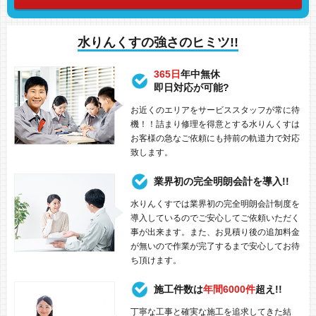
水りんくすの強さのヒミツ!!
365日
年中無休
即日対応が可能?
お近くのエリアをサービススタッフが常に待
機！！詰まり修理を得意とする水りんくすは
お客様の急なご依頼にも持前の軌道力で対応
致します。
業界初の完全明朗会計を導入!!
水りんくすでは業界初の完全明朗会計制度を
導入しているのでご安心してご依頼いただく
事が出来ます。また、お見積り後の追加料金
が無いので作業が完了するまで安心してお待
ち頂けます。
施工件数は
年間6000件
超え!!
丁寧な工事と確実な施工を追求してきた結