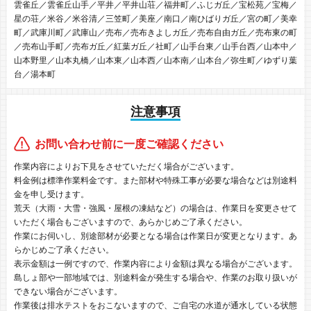
雲雀丘／雲雀丘山手／平井／平井山荘／福井町／ふじガ丘／宝松苑／宝梅／
星の荘／米谷／米谷清／三笠町／美座／南口／南ひばりガ丘／宮の町／美幸
町／武庫川町／武庫山／売布／売布きよしガ丘／売布自由ガ丘／売布東の町
／売布山手町／売布ガ丘／紅葉ガ丘／社町／山手台東／山手台西／山本中／
山本野里／山本丸橋／山本東／山本西／山本南／山本台／弥生町／ゆずり葉
台／湯本町
注意事項
お問い合わせ前に一度ご確認ください
作業内容によりお下見をさせていただく場合がございます。
料金例は標準作業料金です。また部材や特殊工事が必要な場合などは別途料
金を申し受けます。
荒天（大雨・大雪・強風・屋根の凍結など）の場合は、作業日を変更させて
いただく場合もございますので、あらかじめご了承ください。
作業にお伺いし、別途部材が必要となる場合は作業日が変更となります。あ
らかじめご了承ください。
表示金額は一例ですので、作業内容により金額は異なる場合がございます。
島しょ部や一部地域では、別途料金が発生する場合や、作業のお取り扱いが
できない場合がございます。
作業後は排水テストをおこないますので、ご自宅の水道が通水している状態