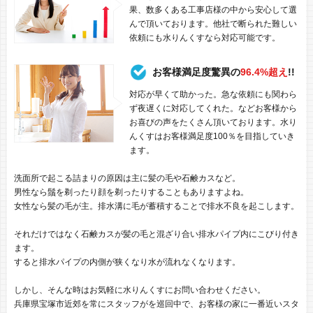
果、数多くある工事店様の中から安心して選
んで頂いております。他社で断られた難しい
依頼にも水りんくすなら対応可能です。
お客様満足度驚異の
96.4%超え
!!
対応が早くて助かった。急な依頼にも関わら
ず夜遅くに対応してくれた。などお客様から
お喜びの声をたくさん頂いております。水り
んくすはお客様満足度100％を目指していき
ます。
洗面所で起こる詰まりの原因は主に髪の毛や石鹸カスなど。
男性なら鬚を剃ったり顔を剃ったりすることもありますよね。
女性なら髪の毛が主。排水溝に毛が蓄積することで排水不良を起こします。
それだけではなく石鹸カスが髪の毛と混ざり合い排水パイプ内にこびり付き
ます。
すると排水パイプの内側が狭くなり水が流れなくなります。
しかし、そんな時はお気軽に水りんくすにお問い合わせください。
兵庫県宝塚市近郊を常にスタッフがを巡回中で、お客様の家に一番近いスタ