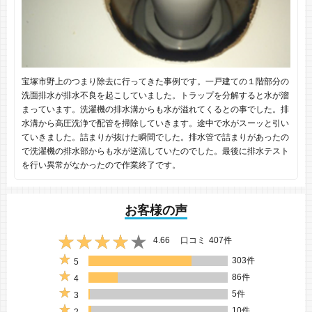
宝塚市野上のつまり除去に行ってきた事例です。一戸建ての１階部分の
洗面排水が排水不良を起こしていました。トラップを分解すると水が溜
まっています。洗濯機の排水溝からも水が溢れてくるとの事でした。排
水溝から高圧洗浄で配管を掃除していきます。途中で水がスーッと引い
ていきました。詰まりが抜けた瞬間でした。排水管で詰まりがあったの
で洗濯機の排水部からも水が逆流していたのでした。最後に排水テスト
を行い異常がなかったので作業終了です。
お客様の声
4.66
口コミ
407件
303件
5
86件
4
5件
3
10件