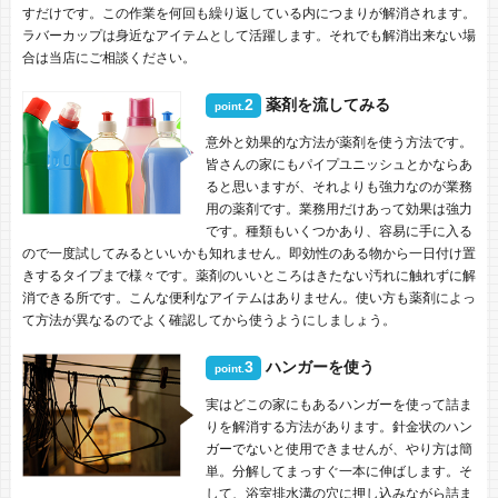
すだけです。この作業を何回も繰り返している内につまりが解消されます。
ラバーカップは身近なアイテムとして活躍します。それでも解消出来ない場
合は当店にご相談ください。
2
薬剤を流してみる
point.
意外と効果的な方法が薬剤を使う方法です。
皆さんの家にもパイプユニッシュとかならあ
ると思いますが、それよりも強力なのが業務
用の薬剤です。業務用だけあって効果は強力
です。種類もいくつかあり、容易に手に入る
ので一度試してみるといいかも知れません。即効性のある物から一日付け置
きするタイプまで様々です。薬剤のいいところはきたない汚れに触れずに解
消できる所です。こんな便利なアイテムはありません。使い方も薬剤によっ
て方法が異なるのでよく確認してから使うようにしましょう。
3
ハンガーを使う
point.
実はどこの家にもあるハンガーを使って詰ま
りを解消する方法があります。針金状のハン
ガーでないと使用できませんが、やり方は簡
単。分解してまっすぐ一本に伸ばします。そ
して、浴室排水溝の穴に押し込みながら詰ま