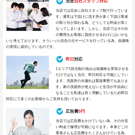
完全
自社スタッフ対応
当店では完全に自社スタッフ制で行っていま
す。通常は下請けに流す所が多く下請け業者
の取り分が加わる為、どうしても料金が高く
なってしまいます。しかし、当店ではその分
の費用をお客様に負担させるわけにはいかな
いと考えております。そういった信念の元サービスを行っている為、低価格
の実現に成功しているのです。
即日
対応
1エリア1担当制の強みは低価格を実現させる
だけではなく当日、即日対応も可能にしてい
ます。洗面所の水漏れは緊急事態でもありま
す。家の洗面所が使えないと生活が不自由に
なることを私達は良く理解しているため即日
対応にて多くのお客様からご支持を頂いております。
広告費
0円
当店では広告費をかけていない為、その分安
い料金で修理が可能になります。本来どこの
業者さんも広告費をたくさんかけている為、