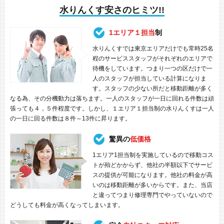
水りんくす安さのヒミツ!!
1エリア１担当
制
水りんくすでは東京エリアだけでも常時25名
程のサービススタッフがそれぞれのエリアで
待機をしています。つまり一つの区だけで一
人のスタッフが担当している計算になりま
す。スタッフの少ない所だと移動距離が多く
なる為、その分機動力は落ちます。一人のスタッフが一日に回れる件数は頑
張っても４，５件程度です。しかし、１エリア１担当制の水りんくすは一人
の一日に回る件数は８件～13件に昇ります。
驚異の
低価格
1エリア1担当制を実施しているので移動コス
トが殆どかからず、他社の半額以下でサービ
スの提供が可能になります。他社の料金が高
いのは移動距離が多いからです。また、当店
と違ってつまり修理専門でやっていないので
どうしても料金が高くなってしまいます。