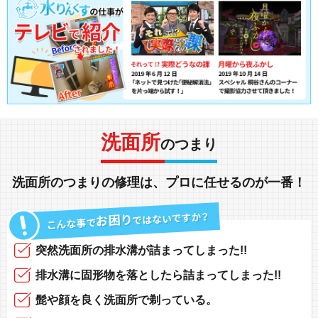
洗面所
のつまり
洗面所
の
つまり
の
修理
は、
プロに任せる
のが一番！
突然
洗面所の排水溝
が
詰まってしまった!!
排水溝に固形物
を落としたら
詰まってしまった!!
髭や顔
を良く洗面所で
剃っている
。