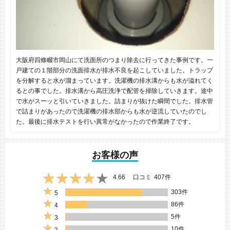
大阪府四條畷市岡山にて洗面所のつまり除去に行ってきた事例です。一
戸建ての１階部分の洗面排水が排水不良を起こしていました。トラップ
を分解すると水が溜まっています。洗濯機の排水溝からも水が溢れてく
るとの事でした。排水溝から高圧洗浄で配管を掃除していきます。途中
で水がスーッと引いていきました。詰まりが抜けた瞬間でした。排水管
で詰まりがあったので洗濯機の排水部からも水が逆流していたのでし
た。最後に排水テストを行い異常がなかったので作業終了です。
お客様の声
4.66
口コミ
407件
303件
5
86件
4
5件
3
10件