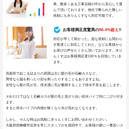
果、数多くある工事店様の中から安心して選
んで頂いております。他社で断られた難しい
依頼にも水りんくすなら対応可能です。
お客様満足度驚異の
96.4%超え
!!
対応が早くて助かった。急な依頼にも関わら
ず夜遅くに対応してくれた。などお客様から
お喜びの声をたくさん頂いております。水り
んくすはお客様満足度100％を目指していき
ます。
洗面所で起こる詰まりの原因は主に髪の毛や石鹸カスなど。
男性なら鬚を剃ったり顔を剃ったりすることもありますよね。
女性なら髪の毛が主。排水溝に毛が蓄積することで排水不良を起こします。
それだけではなく石鹸カスが髪の毛と混ざり合い排水パイプ内にこびり付き
ます。
すると排水パイプの内側が狭くなり水が流れなくなります。
しかし、そんな時はお気軽に水りんくすにお問い合わせください。
大阪府四條畷市近郊を常にスタッフがを巡回中で、お客様の家に一番近いス