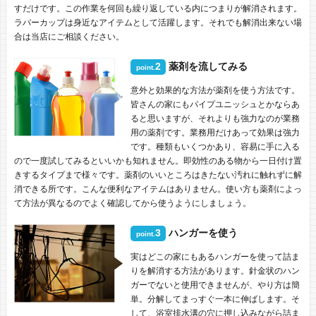
すだけです。この作業を何回も繰り返している内につまりが解消されます。
ラバーカップは身近なアイテムとして活躍します。それでも解消出来ない場
合は当店にご相談ください。
2
薬剤を流してみる
point.
意外と効果的な方法が薬剤を使う方法です。
皆さんの家にもパイプユニッシュとかならあ
ると思いますが、それよりも強力なのが業務
用の薬剤です。業務用だけあって効果は強力
です。種類もいくつかあり、容易に手に入る
ので一度試してみるといいかも知れません。即効性のある物から一日付け置
きするタイプまで様々です。薬剤のいいところはきたない汚れに触れずに解
消できる所です。こんな便利なアイテムはありません。使い方も薬剤によっ
て方法が異なるのでよく確認してから使うようにしましょう。
3
ハンガーを使う
point.
実はどこの家にもあるハンガーを使って詰ま
りを解消する方法があります。針金状のハン
ガーでないと使用できませんが、やり方は簡
単。分解してまっすぐ一本に伸ばします。そ
して、浴室排水溝の穴に押し込みながら詰ま