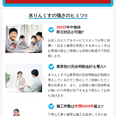
水りんくすの強さのヒミツ!!
365日
年中無休
即日対応が可能?
お近くのエリアをサービススタッフが常に待
機！！詰まり修理を得意とする水りんくすは
お客様の急なご依頼にも持前の軌道力で対応
致します。
業界初の完全明朗会計を導入!!
水りんくすでは業界初の完全明朗会計制度を
導入しているのでご安心してご依頼いただく
事が出来ます。また、お見積り後の追加料金
が無いので作業が完了するまで安心してお待
ち頂けます。
施工件数は
年間6000件
超え!!
丁寧な工事と確実な施工を追求してきた結