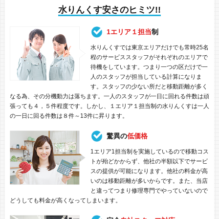
水りんくす安さのヒミツ!!
1エリア１担当
制
水りんくすでは東京エリアだけでも常時25名
程のサービススタッフがそれぞれのエリアで
待機をしています。つまり一つの区だけで一
人のスタッフが担当している計算になりま
す。スタッフの少ない所だと移動距離が多く
なる為、その分機動力は落ちます。一人のスタッフが一日に回れる件数は頑
張っても４，５件程度です。しかし、１エリア１担当制の水りんくすは一人
の一日に回る件数は８件～13件に昇ります。
驚異の
低価格
1エリア1担当制を実施しているので移動コス
トが殆どかからず、他社の半額以下でサービ
スの提供が可能になります。他社の料金が高
いのは移動距離が多いからです。また、当店
と違ってつまり修理専門でやっていないので
どうしても料金が高くなってしまいます。