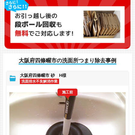
大阪府四條畷市の洗面所つまり除去事例
大阪府四條畷市 砂 H様
洗面排水不良解消作業
施工前