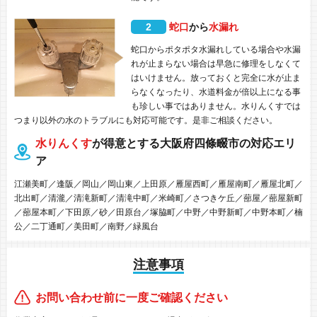
2
蛇口
から
水漏れ
蛇口からポタポタ水漏れしている場合や水漏
れが止まらない場合は早急に修理をしなくて
はいけません。放っておくと完全に水が止ま
らなくなったり、水道料金が倍以上になる事
も珍しい事ではありません。水りんくすでは
つまり以外の水のトラブルにも対応可能です。是非ご相談ください。
水りんくす
が得意とする大阪府四條畷市の対応エリ
ア
江瀬美町／逢阪／岡山／岡山東／上田原／雁屋西町／雁屋南町／雁屋北町／
北出町／清瀧／清滝新町／清滝中町／米崎町／さつきケ丘／蔀屋／蔀屋新町
／蔀屋本町／下田原／砂／田原台／塚脇町／中野／中野新町／中野本町／楠
公／二丁通町／美田町／南野／緑風台
注意事項
お問い合わせ前に一度ご確認ください