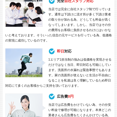
完全
自社スタッフ対応
当店では完全に自社スタッフ制で行っていま
す。通常は下請けに流す所が多く下請け業者
の取り分が加わる為、どうしても料金が高く
なってしまいます。しかし、当店ではその分
の費用をお客様に負担させるわけにはいかな
いと考えております。そういった信念の元サービスを行っている為、低価格
の実現に成功しているのです。
即日
対応
1エリア1担当制の強みは低価格を実現させる
だけではなく当日、即日対応も可能にしてい
ます。洗面所の水漏れは緊急事態でもありま
す。家の洗面所が使えないと生活が不自由に
なることを私達は良く理解しているため即日
対応にて多くのお客様からご支持を頂いております。
広告費
0円
当店では広告費をかけていない為、その分安
い料金で修理が可能になります。本来どこの
業者さんも広告費をたくさんかけている為、