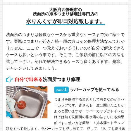
大阪府四條畷市の
洗面所の排水つまり修理は専門店の
水りんくすが即日対応致します。
洗面所のつまりは軽度なケースから重度なケースまで実に様々で
す。実際につまりが起きた時一般の方はその修理方法なんてわか
りません。ここで一つ覚えておいてほしいのが自分で解決できる
ケースも多いという事です。そこで、ご依頼の前に以下の方法を
試して下さい。それで解決できるケースも多くあります。是非、
チャレンジしてみましょう。
自分で出来る
洗面所つまり修理
1
ラバーカップを使ってみる
point.
つまりを解消する道具として有名なのがラバ
ーカップです。皆さんも一度は聞いたことが
あると思いますが、ラバーカップはトイレだ
けでは無く洗面所の排水溝の詰まりにも効果
的です。使い方は簡単！！排水溝のトラップ
類をすべて外します。ラバーカップを押し当てて、押して、引いてを繰り返