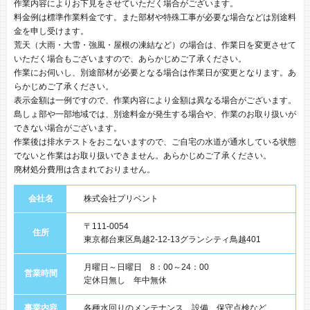
作業内容によりお下見をさせていただく場合がございます。
料金例は標準作業料金です。また部材や特殊工事が必要な場合などは別途料
金を申し受けます。
荒天（大雨・大雪・強風・屋根の凍結など）の場合は、作業日を変更させて
いただく場合もございますので、あらかじめご了承ください。
作業にお伺いし、別途部材が必要となる場合は作業日が変更となります。あ
らかじめご了承ください。
表示金額は一例ですので、作業内容により金額は異なる場合がございます。
島しょ部や一部地域では、別途料金が発生する場合や、作業のお取り扱いが
できない場合がございます。
作業後は排水テストをおこないますので、ご自宅の水道が通水している状態
でないと作業はお取り扱いできません。あらかじめご了承ください。
廃材処分費用は含まれておりません。
会社名
株式会社プリベント
〒111-0054
住所
東京都台東区鳥越2-12-13グランシティ鳥越401
月曜日～日曜日 8：00～24：00
営業時間
定休日無し 年中無休
事業内容
各種水回りのメンテナンス、設備、保守点検など