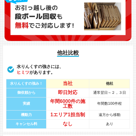
他社比較
水りんくすの強さには、
ヒミツ
があります。
当社
水りんくすの強み！
他社
即日対応
御依頼から
通常翌日～２，３日
年間
6000件
の
施
実績
年間数100件程
工数
1エリア1担当制
機動力
遠方から移動
なし
キャンセル料
あり