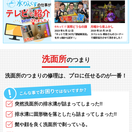
洗面所
のつまり
洗面所
の
つまり
の
修理
は、
プロに任せる
のが一番！
突然
洗面所の排水溝
が
詰まってしまった!!
排水溝に固形物
を落としたら
詰まってしまった!!
髭や顔
を良く洗面所で
剃っている
。