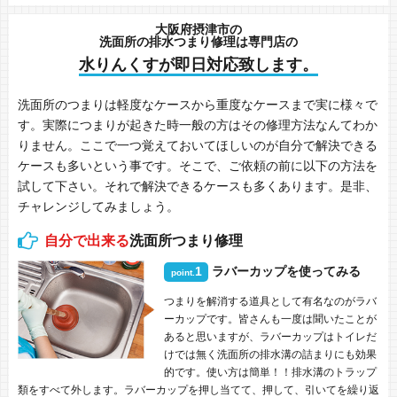
大阪府摂津市の
洗面所の排水つまり修理は専門店の
水りんくすが即日対応致します。
洗面所のつまりは軽度なケースから重度なケースまで実に様々で
す。実際につまりが起きた時一般の方はその修理方法なんてわか
りません。ここで一つ覚えておいてほしいのが自分で解決できる
ケースも多いという事です。そこで、ご依頼の前に以下の方法を
試して下さい。それで解決できるケースも多くあります。是非、
チャレンジしてみましょう。
自分で出来る
洗面所つまり修理
1
ラバーカップを使ってみる
point.
つまりを解消する道具として有名なのがラバ
ーカップです。皆さんも一度は聞いたことが
あると思いますが、ラバーカップはトイレだ
けでは無く洗面所の排水溝の詰まりにも効果
的です。使い方は簡単！！排水溝のトラップ
類をすべて外します。ラバーカップを押し当てて、押して、引いてを繰り返