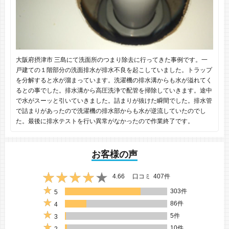
大阪府摂津市 三島にて洗面所のつまり除去に行ってきた事例です。一
戸建ての１階部分の洗面排水が排水不良を起こしていました。トラップ
を分解すると水が溜まっています。洗濯機の排水溝からも水が溢れてく
るとの事でした。排水溝から高圧洗浄で配管を掃除していきます。途中
で水がスーッと引いていきました。詰まりが抜けた瞬間でした。排水管
で詰まりがあったので洗濯機の排水部からも水が逆流していたのでし
た。最後に排水テストを行い異常がなかったので作業終了です。
お客様の声
4.66
口コミ
407件
303件
5
86件
4
5件
3
10件