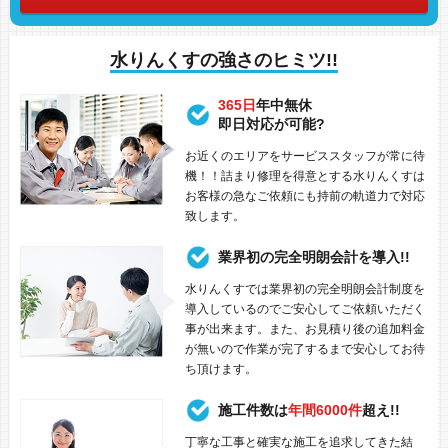
水りんくすの強さのヒミツ!!
365日
年中無休
即日対応が可能?
お近くのエリアをサービススタッフが常に待
機！！詰まり修理を得意とする水りんくすは
お客様の急なご依頼にも持前の軌道力で対応
致します。
業界初の完全明朗会計を導入!!
水りんくすでは業界初の完全明朗会計制度を
導入しているのでご安心してご依頼いただく
事が出来ます。また、お見積り後の追加料金
が無いので作業が完了するまで安心してお待
ち頂けます。
施工件数は
年間6000件
超え!!
丁寧な工事と確実な施工を追求してきた結