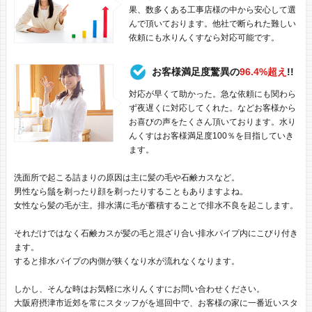
果、数多くある工事店様の中から安心して選
んで頂いております。他社で断られた難しい
依頼にも水りんくすなら対応可能です。
お客様満足度驚異の
96.4%超え
!!
対応が早くて助かった。急な依頼にも関わら
ず夜遅くに対応してくれた。などお客様から
お喜びの声をたくさん頂いております。水り
んくすはお客様満足度100％を目指していき
ます。
洗面所で起こる詰まりの原因は主に髪の毛や石鹸カスなど。
男性なら鬚を剃ったり顔を剃ったりすることもありますよね。
女性なら髪の毛が主。排水溝に毛が蓄積することで排水不良を起こします。
それだけではなく石鹸カスが髪の毛と混ざり合い排水パイプ内にこびり付き
ます。
すると排水パイプの内側が狭くなり水が流れなくなります。
しかし、そんな時はお気軽に水りんくすにお問い合わせください。
大阪府摂津市近郊を常にスタッフがを巡回中で、お客様の家に一番近いスタ