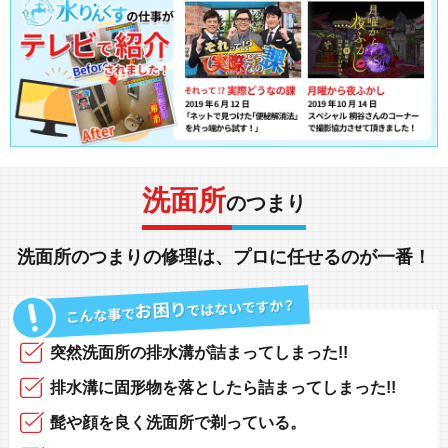
洗面所
のつまり
洗面所
の
つまり
の
修理
は、
プロに任せる
のが一番！
突然
洗面所の排水溝
が
詰まってしまった!!
排水溝に固形物
を落としたら
詰まってしまった!!
髭や顔
を良く洗面所で
剃っている
。