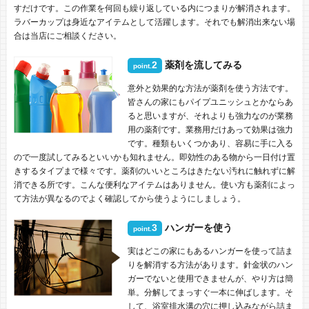
すだけです。この作業を何回も繰り返している内につまりが解消されます。
ラバーカップは身近なアイテムとして活躍します。それでも解消出来ない場
合は当店にご相談ください。
2
薬剤を流してみる
point.
意外と効果的な方法が薬剤を使う方法です。
皆さんの家にもパイプユニッシュとかならあ
ると思いますが、それよりも強力なのが業務
用の薬剤です。業務用だけあって効果は強力
です。種類もいくつかあり、容易に手に入る
ので一度試してみるといいかも知れません。即効性のある物から一日付け置
きするタイプまで様々です。薬剤のいいところはきたない汚れに触れずに解
消できる所です。こんな便利なアイテムはありません。使い方も薬剤によっ
て方法が異なるのでよく確認してから使うようにしましょう。
3
ハンガーを使う
point.
実はどこの家にもあるハンガーを使って詰ま
りを解消する方法があります。針金状のハン
ガーでないと使用できませんが、やり方は簡
単。分解してまっすぐ一本に伸ばします。そ
して、浴室排水溝の穴に押し込みながら詰ま