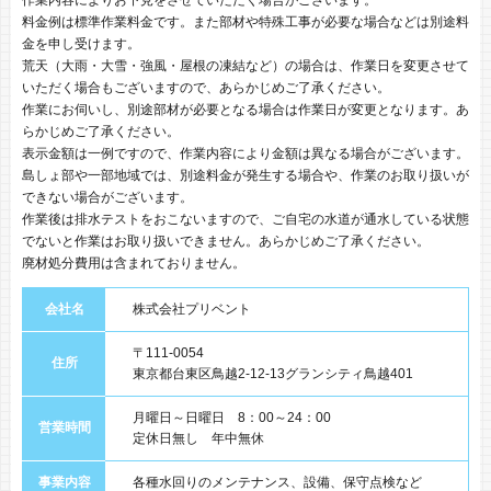
料金例は標準作業料金です。また部材や特殊工事が必要な場合などは別途料
金を申し受けます。
荒天（大雨・大雪・強風・屋根の凍結など）の場合は、作業日を変更させて
いただく場合もございますので、あらかじめご了承ください。
作業にお伺いし、別途部材が必要となる場合は作業日が変更となります。あ
らかじめご了承ください。
表示金額は一例ですので、作業内容により金額は異なる場合がございます。
島しょ部や一部地域では、別途料金が発生する場合や、作業のお取り扱いが
できない場合がございます。
作業後は排水テストをおこないますので、ご自宅の水道が通水している状態
でないと作業はお取り扱いできません。あらかじめご了承ください。
廃材処分費用は含まれておりません。
会社名
株式会社プリベント
〒111-0054
住所
東京都台東区鳥越2-12-13グランシティ鳥越401
月曜日～日曜日 8：00～24：00
営業時間
定休日無し 年中無休
事業内容
各種水回りのメンテナンス、設備、保守点検など