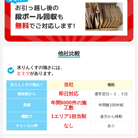
他社比較
水りんくすの強さには、
ヒミツ
があります。
当社
水りんくすの強み！
他社
即日対応
御依頼から
通常翌日～２，３日
年間
6000件
の
施
実績
年間数100件程
工数
1エリア1担当制
機動力
遠方から移動
なし
キャンセル料
あり