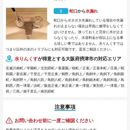
2
蛇口
から
水漏れ
蛇口からポタポタ水漏れしている場合や水漏
れが止まらない場合は早急に修理をしなくて
はいけません。放っておくと完全に水が止ま
らなくなったり、水道料金が倍以上になる事
も珍しい事ではありません。水りんくすでは
つまり以外の水のトラブルにも対応可能です。是非ご相談ください。
水りんくす
が得意とする大阪府摂津市の対応エリア
安威川南町／学園町／北別府町／香露園／桜町／正雀／正雀本町／庄屋／昭
和園／新在家／千里丘／千里丘東／鶴野／鳥飼上／鳥飼中／鳥飼下／鳥飼新
町／鳥飼野々／鳥飼八防／鳥飼八町／鳥飼本町／鳥飼銘木町／鳥飼和道／鳥
飼西／西一津屋／浜町／阪急正雀／東正雀／東一津屋／東別府／一津屋／別
府／三島／南千里丘／南別府町
注意事項
お問い合わせ前に一度ご確認ください
作業内容によりお下見をさせていただく場合がございます。