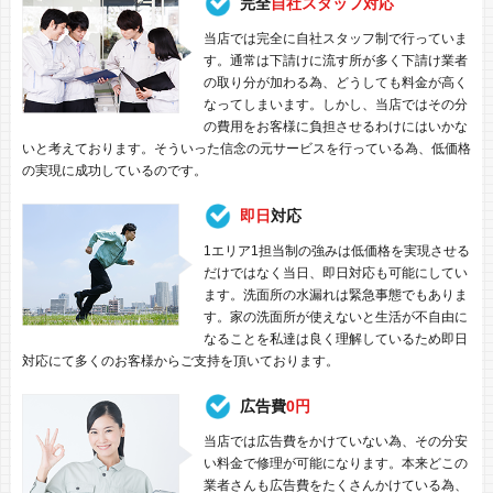
完全
自社スタッフ対応
当店では完全に自社スタッフ制で行っていま
す。通常は下請けに流す所が多く下請け業者
の取り分が加わる為、どうしても料金が高く
なってしまいます。しかし、当店ではその分
の費用をお客様に負担させるわけにはいかな
いと考えております。そういった信念の元サービスを行っている為、低価格
の実現に成功しているのです。
即日
対応
1エリア1担当制の強みは低価格を実現させる
だけではなく当日、即日対応も可能にしてい
ます。洗面所の水漏れは緊急事態でもありま
す。家の洗面所が使えないと生活が不自由に
なることを私達は良く理解しているため即日
対応にて多くのお客様からご支持を頂いております。
広告費
0円
当店では広告費をかけていない為、その分安
い料金で修理が可能になります。本来どこの
業者さんも広告費をたくさんかけている為、