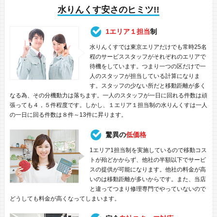
水りんくす安さのヒミツ!!
1エリア１担当
制
水りんくすでは東京エリアだけでも常時25名
程のサービススタッフがそれぞれのエリアで
待機をしています。つまり一つの区だけで一
人のスタッフが担当している計算になりま
す。スタッフの少ない所だと移動距離が多く
なる為、その分機動力は落ちます。一人のスタッフが一日に回れる件数は頑
張っても４，５件程度です。しかし、１エリア１担当制の水りんくすは一人
の一日に回る件数は８件～13件に昇ります。
驚異の
低価格
1エリア1担当制を実施しているので移動コス
トが殆どかからず、他社の半額以下でサービ
スの提供が可能になります。他社の料金が高
いのは移動距離が多いからです。また、当店
と違ってつまり修理専門でやっていないので
どうしても料金が高くなってしまいます。