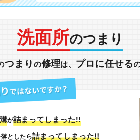
洗面所
のつまり
つまり
修理
プロに任せる
の
の
は、
溝
詰まってしまった!!
が
詰まってしまった!!
を落としたら