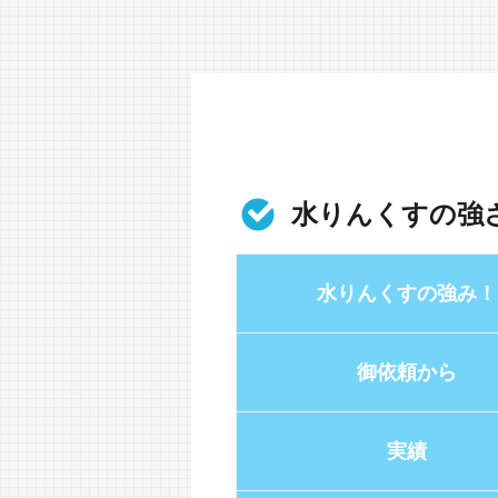
水りんくすの強
水りんくすの強み！
御依頼から
実績