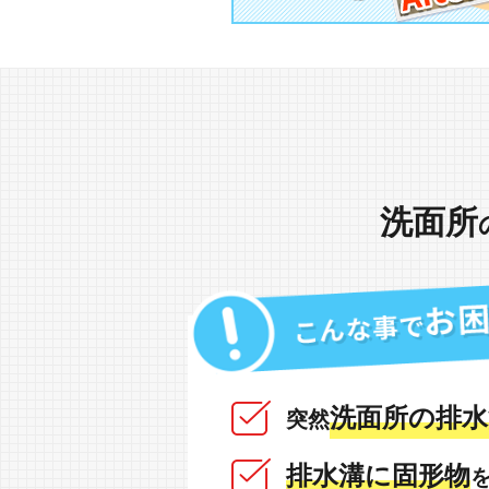
洗面所
洗面所の排水
突然
排水溝に固形物