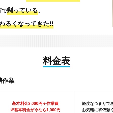
剃っている
所で
。
わるくなってきた!!
料金表
消作業
基本料金
3,000円
＋作業費
軽度なつまりであ
※基本料金が今なら1,000円
お気軽に御依頼く