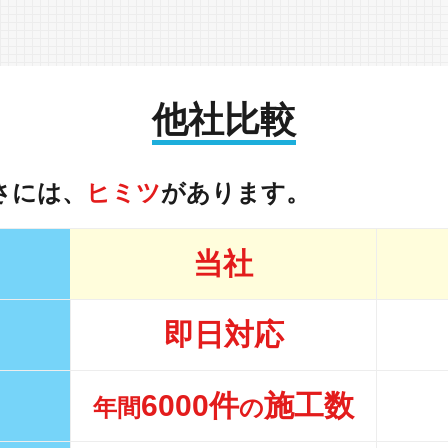
他社比較
さには、
ヒミツ
があります。
当社
即日対応
6000件
施工数
年間
の