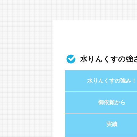
水りんくすの強
水りんくすの強み！
御依頼から
実績