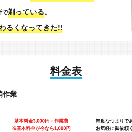
剃っている
所で
。
わるくなってきた!!
料金表
消作業
基本料金
3,000円
＋作業費
軽度なつまりであ
※基本料金が今なら1,000円
お気軽に御依頼く