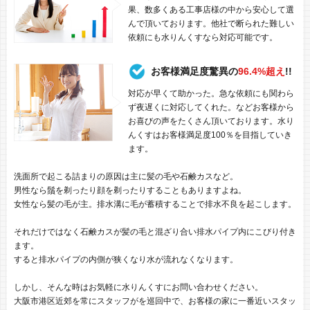
果、数多くある工事店様の中から安心して選
んで頂いております。他社で断られた難しい
依頼にも水りんくすなら対応可能です。
お客様満足度驚異の
96.4%超え
!!
対応が早くて助かった。急な依頼にも関わら
ず夜遅くに対応してくれた。などお客様から
お喜びの声をたくさん頂いております。水り
んくすはお客様満足度100％を目指していき
ます。
洗面所で起こる詰まりの原因は主に髪の毛や石鹸カスなど。
男性なら鬚を剃ったり顔を剃ったりすることもありますよね。
女性なら髪の毛が主。排水溝に毛が蓄積することで排水不良を起こします。
それだけではなく石鹸カスが髪の毛と混ざり合い排水パイプ内にこびり付き
ます。
すると排水パイプの内側が狭くなり水が流れなくなります。
しかし、そんな時はお気軽に水りんくすにお問い合わせください。
大阪市港区近郊を常にスタッフがを巡回中で、お客様の家に一番近いスタッ