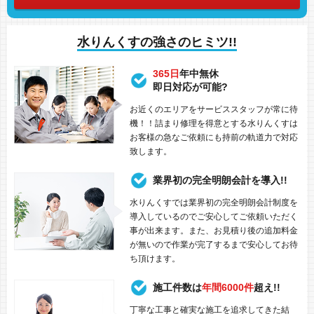
水りんくすの強さのヒミツ!!
365日
年中無休
即日対応が可能?
お近くのエリアをサービススタッフが常に待
機！！詰まり修理を得意とする水りんくすは
お客様の急なご依頼にも持前の軌道力で対応
致します。
業界初の完全明朗会計を導入!!
水りんくすでは業界初の完全明朗会計制度を
導入しているのでご安心してご依頼いただく
事が出来ます。また、お見積り後の追加料金
が無いので作業が完了するまで安心してお待
ち頂けます。
施工件数は
年間6000件
超え!!
丁寧な工事と確実な施工を追求してきた結