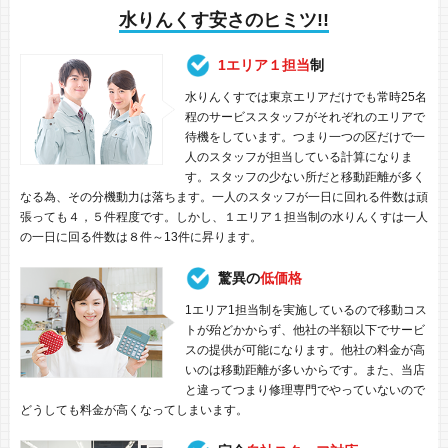
水りんくす安さのヒミツ!!
1エリア１担当
制
水りんくすでは東京エリアだけでも常時25名
程のサービススタッフがそれぞれのエリアで
待機をしています。つまり一つの区だけで一
人のスタッフが担当している計算になりま
す。スタッフの少ない所だと移動距離が多く
なる為、その分機動力は落ちます。一人のスタッフが一日に回れる件数は頑
張っても４，５件程度です。しかし、１エリア１担当制の水りんくすは一人
の一日に回る件数は８件～13件に昇ります。
驚異の
低価格
1エリア1担当制を実施しているので移動コス
トが殆どかからず、他社の半額以下でサービ
スの提供が可能になります。他社の料金が高
いのは移動距離が多いからです。また、当店
と違ってつまり修理専門でやっていないので
どうしても料金が高くなってしまいます。