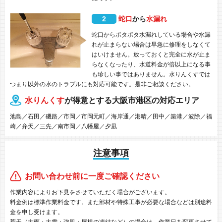
2
蛇口
から
水漏れ
蛇口からポタポタ水漏れしている場合や水漏
れが止まらない場合は早急に修理をしなくて
はいけません。放っておくと完全に水が止ま
らなくなったり、水道料金が倍以上になる事
も珍しい事ではありません。水りんくすでは
つまり以外の水のトラブルにも対応可能です。是非ご相談ください。
水りんくす
が得意とする大阪市港区の対応エリア
池島／石田／磯路／市岡／市岡元町／海岸通／港晴／田中／築港／波除／福
崎／弁天／三先／南市岡／八幡屋／夕凪
注意事項
お問い合わせ前に一度ご確認ください
作業内容によりお下見をさせていただく場合がございます。
料金例は標準作業料金です。また部材や特殊工事が必要な場合などは別途料
金を申し受けます。
荒天（大雨・大雪・強風・屋根の凍結など）の場合は、作業日を変更させて