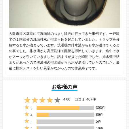
大阪市港区築港にて洗面所のつまり除去に行ってきた事例です。一戸建
ての１階部分の洗面排水が排水不良を起こしていました。トラップを分
解すると水が溜まっています。洗濯機の排水溝からも水が溢れてくると
の事でした。排水溝から高圧洗浄で配管を掃除していきます。途中で水
がスーッと引いていきました。詰まりが抜けた瞬間でした。排水管で詰
まりがあったので洗濯機の排水部からも水が逆流していたのでした。最
後に排水テストを行い異常がなかったので作業終了です。
お客様の声
4.66
口コミ
407件
303件
5
86件
4
5件
3
10件