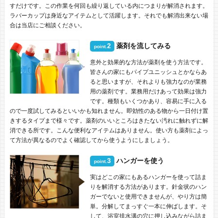
すだけです。この作業を何回も繰り返している内につまりが解消されます。
ラバーカップは身近なアイテムとして活躍します。それでも解消出来ない場
合は当店にご相談ください。
2
薬剤を流してみる
point.
意外と効果的な方法が薬剤を使う方法です。
皆さんの家にもパイプユニッシュとかならあ
ると思いますが、それよりも強力なのが業務
用の薬剤です。業務用だけあって効果は強力
です。種類もいくつかあり、容易に手に入る
ので一度試してみるといいかも知れません。即効性のある物から一日付け置
きするタイプまで様々です。薬剤のいいところはきたない汚れに触れずに解
消できる所です。こんな便利なアイテムはありません。使い方も薬剤によっ
て方法が異なるのでよく確認してから使うようにしましょう。
3
ハンガーを使う
point.
実はどこの家にもあるハンガーを使って詰ま
りを解消する方法があります。針金状のハン
ガーでないと使用できませんが、やり方は簡
単。分解してまっすぐ一本に伸ばします。そ
して、浴室排水溝の穴に押し込みながら詰ま