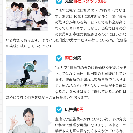
完全
自社スタッフ対応
当店では完全に自社スタッフ制で行っていま
す。通常は下請けに流す所が多く下請け業者
の取り分が加わる為、どうしても料金が高く
なってしまいます。しかし、当店ではその分
の費用をお客様に負担させるわけにはいかな
いと考えております。そういった信念の元サービスを行っている為、低価格
の実現に成功しているのです。
即日
対応
1エリア1担当制の強みは低価格を実現させる
だけではなく当日、即日対応も可能にしてい
ます。洗面所の水漏れは緊急事態でもありま
す。家の洗面所が使えないと生活が不自由に
なることを私達は良く理解しているため即日
対応にて多くのお客様からご支持を頂いております。
広告費
0円
当店では広告費をかけていない為、その分安
い料金で修理が可能になります。本来どこの
業者さんも広告費をたくさんかけている為、