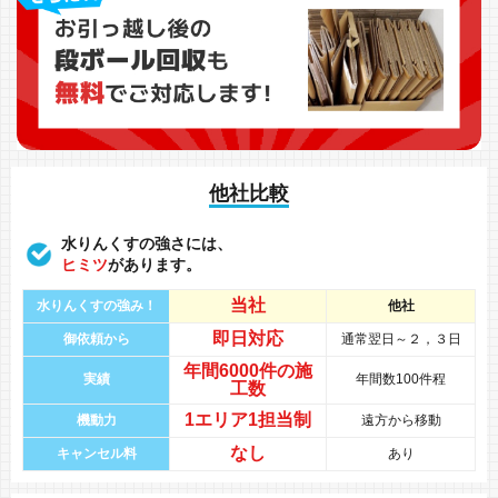
他社比較
水りんくすの強さには、
ヒミツ
があります。
当社
水りんくすの強み！
他社
即日対応
御依頼から
通常翌日～２，３日
年間
6000件
の
施
実績
年間数100件程
工数
1エリア1担当制
機動力
遠方から移動
なし
キャンセル料
あり