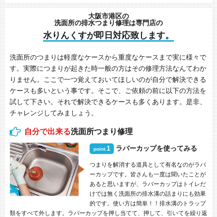
大阪市港区の
洗面所の排水つまり修理は専門店の
水りんくすが即日対応致します。
洗面所のつまりは軽度なケースから重度なケースまで実に様々で
す。実際につまりが起きた時一般の方はその修理方法なんてわか
りません。ここで一つ覚えておいてほしいのが自分で解決できる
ケースも多いという事です。そこで、ご依頼の前に以下の方法を
試して下さい。それで解決できるケースも多くあります。是非、
チャレンジしてみましょう。
自分で出来る
洗面所つまり修理
1
ラバーカップを使ってみる
point.
つまりを解消する道具として有名なのがラバ
ーカップです。皆さんも一度は聞いたことが
あると思いますが、ラバーカップはトイレだ
けでは無く洗面所の排水溝の詰まりにも効果
的です。使い方は簡単！！排水溝のトラップ
類をすべて外します。ラバーカップを押し当てて、押して、引いてを繰り返