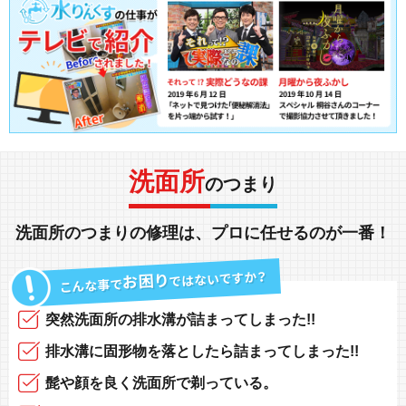
洗面所
のつまり
洗面所
の
つまり
の
修理
は、
プロに任せる
のが一番！
突然
洗面所の排水溝
が
詰まってしまった!!
排水溝に固形物
を落としたら
詰まってしまった!!
髭や顔
を良く洗面所で
剃っている
。