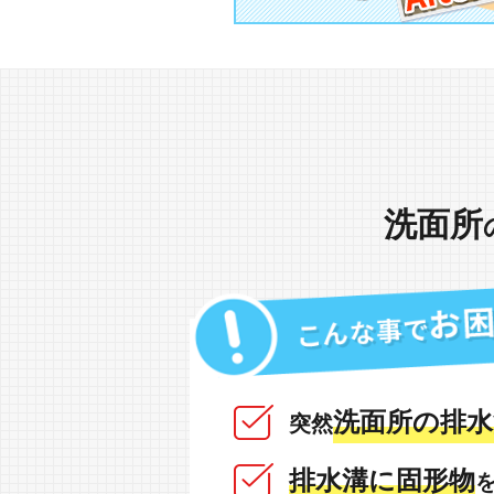
洗面所
洗面所の排水
突然
排水溝に固形物