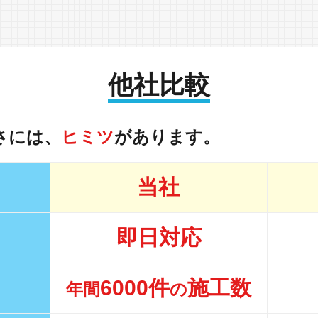
他社比較
さには、
ヒミツ
があります。
当社
即日対応
6000件
施工数
年間
の