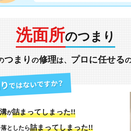
洗面所
のつまり
つまり
修理
プロに任せる
の
の
は、
溝
詰まってしまった!!
が
詰まってしまった!!
を落としたら