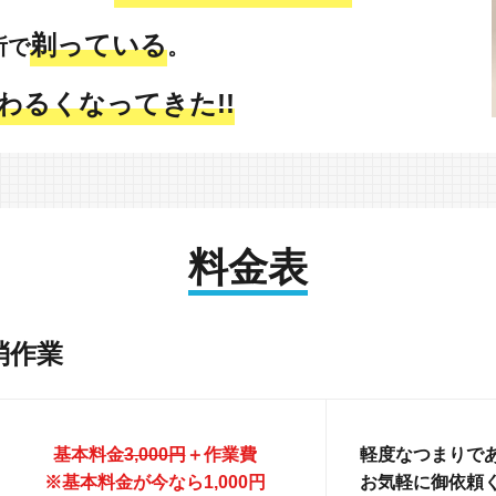
剃っている
所で
。
わるくなってきた!!
料金表
消作業
基本料金
3,000円
＋作業費
軽度なつまりであ
※基本料金が今なら1,000円
お気軽に御依頼く