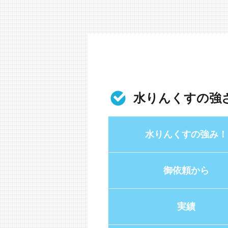
水りんくすの強
水りんくすの強み！
御依頼から
実績