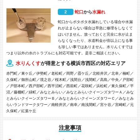
2
蛇口
から
水漏れ
蛇口からポタポタ水漏れしている場合や水漏
れが止まらない場合は早急に修理をしなくて
はいけません。放っておくと完全に水が止ま
らなくなったり、水道料金が倍以上になる事
も珍しい事ではありません。水りんくすでは
つまり以外の水のトラブルにも対応可能です。是非ご相談ください。
水りんくす
が得意とする横浜市西区の対応エリア
赤門町／東ケ丘／伊勢町／老松町／岡野／霞ケ丘／北軽井沢／北幸／楠町／
久保町／御所山町／境之谷／桜木町／浅間台／浅間町／高島／中央／戸部町
／戸部本町／西戸部町／西平沼町／西前町／花咲町／浜松町／東久保町／平
沼／藤棚町／緑町／みなとみらい／みなとみらいクイーンズタワーＡ／みな
とみらいクイーンズタワーＢ／みなとみらいクイーンズタワーＣ／みなとみ
らいランドマークタワー／南軽井沢／南幸／南浅間町／宮ケ谷／宮崎町／元
久保町／紅葉ケ丘
注意事項