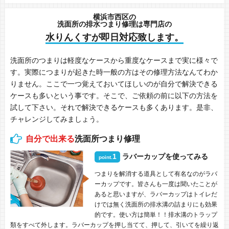
横浜市西区の
洗面所の排水つまり修理は専門店の
水りんくすが即日対応致します。
洗面所のつまりは軽度なケースから重度なケースまで実に様々で
す。実際につまりが起きた時一般の方はその修理方法なんてわか
りません。ここで一つ覚えておいてほしいのが自分で解決できる
ケースも多いという事です。そこで、ご依頼の前に以下の方法を
試して下さい。それで解決できるケースも多くあります。是非、
チャレンジしてみましょう。
自分で出来る
洗面所つまり修理
1
ラバーカップを使ってみる
point.
つまりを解消する道具として有名なのがラバ
ーカップです。皆さんも一度は聞いたことが
あると思いますが、ラバーカップはトイレだ
けでは無く洗面所の排水溝の詰まりにも効果
的です。使い方は簡単！！排水溝のトラップ
類をすべて外します。ラバーカップを押し当てて、押して、引いてを繰り返