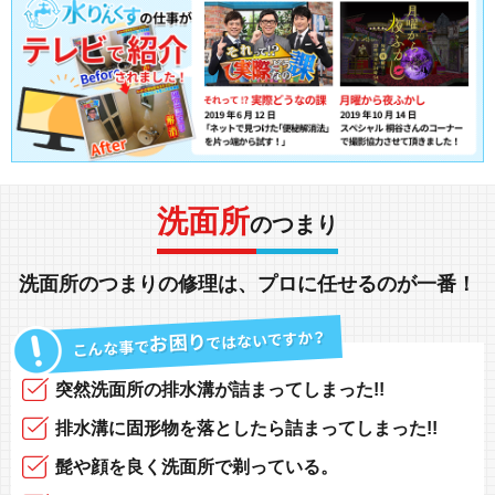
洗面所
のつまり
洗面所
の
つまり
の
修理
は、
プロに任せる
のが一番！
突然
洗面所の排水溝
が
詰まってしまった!!
排水溝に固形物
を落としたら
詰まってしまった!!
髭や顔
を良く洗面所で
剃っている
。