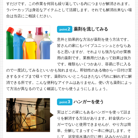
すだけです。この作業を何回も繰り返している内につまりが解消されます。
ラバーカップは身近なアイテムとして活躍します。それでも解消出来ない場
合は当店にご相談ください。
2
薬剤を流してみる
point.
意外と効果的な方法が薬剤を使う方法です。
皆さんの家にもパイプユニッシュとかならあ
ると思いますが、それよりも強力なのが業務
用の薬剤です。業務用だけあって効果は強力
です。種類もいくつかあり、容易に手に入る
ので一度試してみるといいかも知れません。即効性のある物から一日付け置
きするタイプまで様々です。薬剤のいいところはきたない汚れに触れずに解
消できる所です。こんな便利なアイテムはありません。使い方も薬剤によっ
て方法が異なるのでよく確認してから使うようにしましょう。
3
ハンガーを使う
point.
実はどこの家にもあるハンガーを使って詰ま
りを解消する方法があります。針金状のハン
ガーでないと使用できませんが、やり方は簡
単。分解してまっすぐ一本に伸ばします。そ
して、浴室排水溝の穴に押し込みながら詰ま