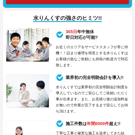
水りんくすの強さのヒミツ!!
365日
年中無休
即日対応が可能?
お近くのエリアをサービススタッフが常に待
機！！詰まり修理を得意とする水りんくすは
お客様の急なご依頼にも持前の軌道力で対応
致します。
業界初の完全明朗会計を導入!!
水りんくすでは業界初の完全明朗会計制度を
導入しているのでご安心してご依頼いただく
事が出来ます。また、お見積り後の追加料金
が無いので作業が完了するまで安心してお待
ち頂けます。
施工件数は
年間6000件
超え!!
丁寧な工事と確実な施工を追求してきた結