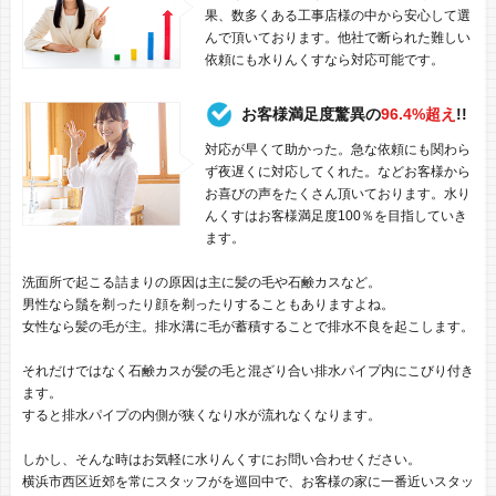
果、数多くある工事店様の中から安心して選
んで頂いております。他社で断られた難しい
依頼にも水りんくすなら対応可能です。
お客様満足度驚異の
96.4%超え
!!
対応が早くて助かった。急な依頼にも関わら
ず夜遅くに対応してくれた。などお客様から
お喜びの声をたくさん頂いております。水り
んくすはお客様満足度100％を目指していき
ます。
洗面所で起こる詰まりの原因は主に髪の毛や石鹸カスなど。
男性なら鬚を剃ったり顔を剃ったりすることもありますよね。
女性なら髪の毛が主。排水溝に毛が蓄積することで排水不良を起こします。
それだけではなく石鹸カスが髪の毛と混ざり合い排水パイプ内にこびり付き
ます。
すると排水パイプの内側が狭くなり水が流れなくなります。
しかし、そんな時はお気軽に水りんくすにお問い合わせください。
横浜市西区近郊を常にスタッフがを巡回中で、お客様の家に一番近いスタッ