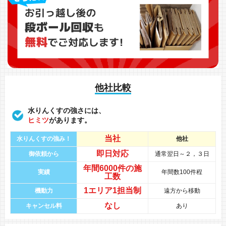
他社比較
水りんくすの強さには、
ヒミツ
があります。
当社
水りんくすの強み！
他社
即日対応
御依頼から
通常翌日～２，３日
年間
6000件
の
施
実績
年間数100件程
工数
1エリア1担当制
機動力
遠方から移動
なし
キャンセル料
あり