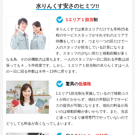
水りんくす安さのヒミツ!!
1エリア１担当
制
水りんくすでは東京エリアだけでも常時25名
程のサービススタッフがそれぞれのエリアで
待機をしています。つまり一つの区だけで一
人のスタッフが担当している計算になりま
す。スタッフの少ない所だと移動距離が多く
なる為、その分機動力は落ちます。一人のスタッフが一日に回れる件数は頑
張っても４，５件程度です。しかし、１エリア１担当制の水りんくすは一人
の一日に回る件数は８件～13件に昇ります。
驚異の
低価格
1エリア1担当制を実施しているので移動コス
トが殆どかからず、他社の半額以下でサービ
スの提供が可能になります。他社の料金が高
いのは移動距離が多いからです。また、当店
と違ってつまり修理専門でやっていないので
どうしても料金が高くなってしまいます。