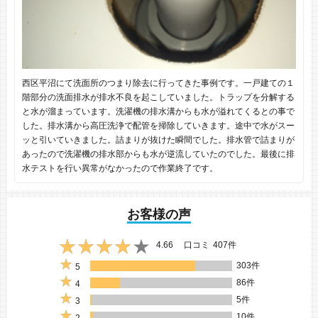
西区平沼にて洗面所のつまり除去に行ってきた事例です。一戸建ての１
階部分の洗面排水が排水不良を起こしていました。トラップを分解する
と水が溜まっています。洗濯機の排水溝からも水が溢れてくるとの事で
した。排水溝から高圧洗浄で配管を掃除していきます。途中で水がスー
ッと引いていきました。詰まりが抜けた瞬間でした。排水管で詰まりが
あったので洗濯機の排水部からも水が逆流していたのでした。最後に排
水テストを行い異常がなかったので作業終了です。
お客様の声
4.66
口コミ
407件
303件
5
86件
4
5件
3
10件