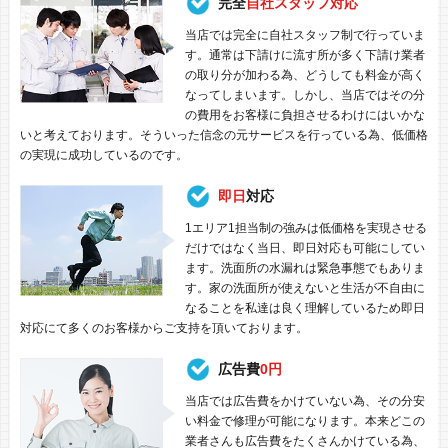
完全
自社スタッフ対応
当店では完全に自社スタッフ制で行っていま
す。通常は下請けに流す所が多く下請け業者
の取り分が加わる為、どうしても料金が高く
なってしまいます。しかし、当店ではその分
の費用をお客様に負担させるわけにはいかな
いと考えております。そういった信念の元サービスを行っている為、低価格
の実現に成功しているのです。
即日
対応
1エリア1担当制の強みは低価格を実現させる
だけではなく当日、即日対応も可能にしてい
ます。洗面所の水漏れは緊急事態でもありま
す。家の洗面所が使えないと生活が不自由に
なることを私達は良く理解しているため即日
対応にて多くのお客様からご支持を頂いております。
広告費
0円
当店では広告費をかけていない為、その分安
い料金で修理が可能になります。本来どこの
業者さんも広告費をたくさんかけている為、