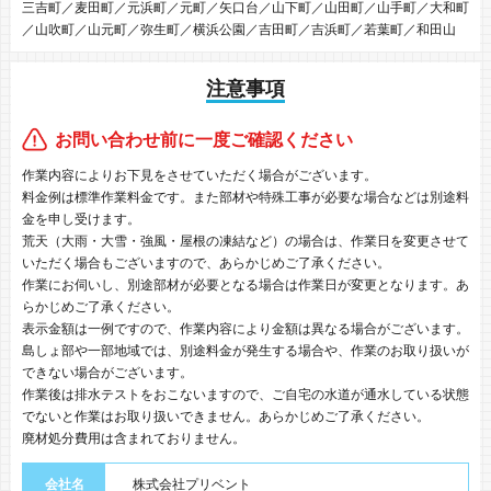
三吉町／麦田町／元浜町／元町／矢口台／山下町／山田町／山手町／大和町
／山吹町／山元町／弥生町／横浜公園／吉田町／吉浜町／若葉町／和田山
注意事項
お問い合わせ前に一度ご確認ください
作業内容によりお下見をさせていただく場合がございます。
料金例は標準作業料金です。また部材や特殊工事が必要な場合などは別途料
金を申し受けます。
荒天（大雨・大雪・強風・屋根の凍結など）の場合は、作業日を変更させて
いただく場合もございますので、あらかじめご了承ください。
作業にお伺いし、別途部材が必要となる場合は作業日が変更となります。あ
らかじめご了承ください。
表示金額は一例ですので、作業内容により金額は異なる場合がございます。
島しょ部や一部地域では、別途料金が発生する場合や、作業のお取り扱いが
できない場合がございます。
作業後は排水テストをおこないますので、ご自宅の水道が通水している状態
でないと作業はお取り扱いできません。あらかじめご了承ください。
廃材処分費用は含まれておりません。
会社名
株式会社プリベント