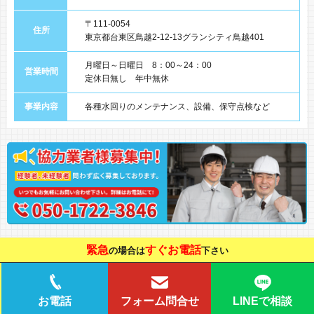
〒111-0054
住所
東京都台東区鳥越2-12-13グランシティ鳥越401
月曜日～日曜日 8：00～24：00
営業時間
定休日無し 年中無休
事業内容
各種水回りのメンテナンス、設備、保守点検など
緊急
すぐお電話
の場合は
下さい
LINEで相談
お電話
フォーム問合せ
Copyright © 水りんくす All Rights Reserved.