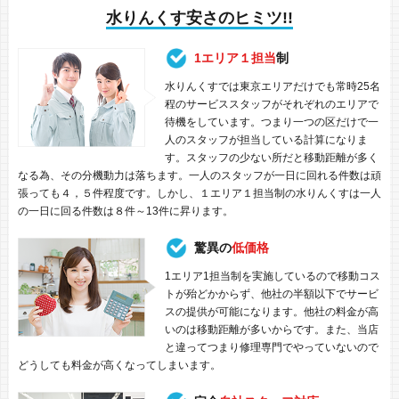
水りんくす安さのヒミツ!!
1エリア１担当
制
水りんくすでは東京エリアだけでも常時25名
程のサービススタッフがそれぞれのエリアで
待機をしています。つまり一つの区だけで一
人のスタッフが担当している計算になりま
す。スタッフの少ない所だと移動距離が多く
なる為、その分機動力は落ちます。一人のスタッフが一日に回れる件数は頑
張っても４，５件程度です。しかし、１エリア１担当制の水りんくすは一人
の一日に回る件数は８件～13件に昇ります。
驚異の
低価格
1エリア1担当制を実施しているので移動コス
トが殆どかからず、他社の半額以下でサービ
スの提供が可能になります。他社の料金が高
いのは移動距離が多いからです。また、当店
と違ってつまり修理専門でやっていないので
どうしても料金が高くなってしまいます。