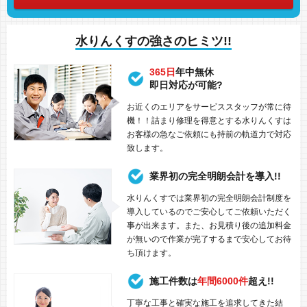
水りんくすの強さのヒミツ!!
365日
年中無休
即日対応が可能?
お近くのエリアをサービススタッフが常に待
機！！詰まり修理を得意とする水りんくすは
お客様の急なご依頼にも持前の軌道力で対応
致します。
業界初の完全明朗会計を導入!!
水りんくすでは業界初の完全明朗会計制度を
導入しているのでご安心してご依頼いただく
事が出来ます。また、お見積り後の追加料金
が無いので作業が完了するまで安心してお待
ち頂けます。
施工件数は
年間6000件
超え!!
丁寧な工事と確実な施工を追求してきた結