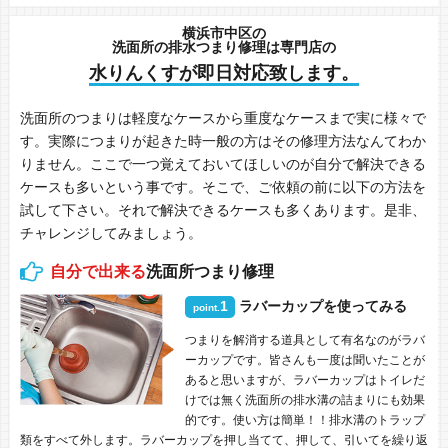
横浜市中区の
洗面所の排水つまり修理は専門店の
水りんくすが即日対応致します。
洗面所のつまりは軽度なケースから重度なケースまで実に様々で
す。実際につまりが起きた時一般の方はその修理方法なんてわか
りません。ここで一つ覚えておいてほしいのが自分で解決できる
ケースも多いという事です。そこで、ご依頼の前に以下の方法を
試して下さい。それで解決できるケースも多くあります。是非、
チャレンジしてみましょう。
自分で出来る
洗面所つまり修理
1
ラバーカップを使ってみる
point.
つまりを解消する道具として有名なのがラバ
ーカップです。皆さんも一度は聞いたことが
あると思いますが、ラバーカップはトイレだ
けでは無く洗面所の排水溝の詰まりにも効果
的です。使い方は簡単！！排水溝のトラップ
類をすべて外します。ラバーカップを押し当てて、押して、引いてを繰り返