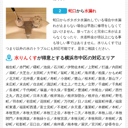
2
蛇口
から
水漏れ
蛇口からポタポタ水漏れしている場合や水漏
れが止まらない場合は早急に修理をしなくて
はいけません。放っておくと完全に水が止ま
らなくなったり、水道料金が倍以上になる事
も珍しい事ではありません。水りんくすでは
つまり以外の水のトラブルにも対応可能です。是非ご相談ください。
水りんくす
が得意とする横浜市中区の対応エリア
相生町／赤門町／曙町／池袋／石川町／伊勢佐木町／上野町／打越／内田町
／扇町／大芝台／太田町／大平町／翁町／尾上町／海岸通／柏葉／かもめ町
／北方町／北仲通／黄金町／寿町／小港町／鷺山／桜木町／新港／新山下／
末広町／末吉町／住吉町／諏訪町／滝之上／竹之丸／立野／千歳町／千鳥町
／長者町／千代崎町／塚越／寺久保／常盤町／豊浦町／仲尾台／錦町／西竹
之丸／西之谷町／日本大通／根岸旭台／根岸加曽台／根岸台／根岸町／野毛
町／羽衣町／初音町／花咲町／英町／万代町／日ノ出町／福富町仲通／福富
町東通／福富町西通／富士見町／不老町／弁天通／蓬莱町／本郷町／本町／
本牧荒井／本牧大里町／本牧三之谷／本牧十二天／本牧原／本牧ふ頭／本牧
間門／本牧満坂／本牧緑ケ丘／本牧宮原／本牧元町／本牧和田／本牧町／真
砂町／松影町／豆口台／港町／南仲通／南本牧／簑沢／宮川町／妙香寺台／