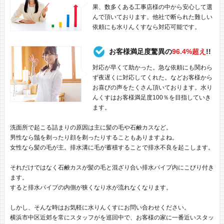
果、数多くある工事店様の中から安心して選
んで頂いております。他社で断られた難しい
依頼にも水りんくすなら対応可能です。
お客様満足度驚異の
96.4%超え
!!
対応が早くて助かった。急な依頼にも関わら
ず夜遅くに対応してくれた。などお客様から
お喜びの声をたくさん頂いております。水り
んくすはお客様満足度100％を目指していき
ます。
洗面所で起こる詰まりの原因は主に髪の毛や石鹸カスなど。
男性なら鬚を剃ったり顔を剃ったりすることもありますよね。
女性なら髪の毛が主。排水溝に毛が蓄積することで排水不良を起こします。
それだけではなく石鹸カスが髪の毛と混ざり合い排水パイプ内にこびり付き
ます。
すると排水パイプの内側が狭くなり水が流れなくなります。
しかし、そんな時はお気軽に水りんくすにお問い合わせください。
横浜市中区近郊を常にスタッフがを巡回中で、お客様の家に一番近いスタッ