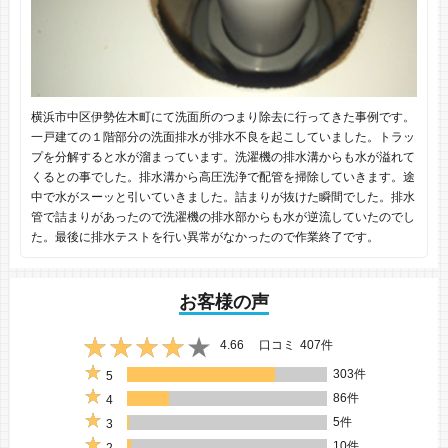
横浜市中区伊勢佐木町にて洗面所のつまり除去に行ってきた事例です。
一戸建ての１階部分の洗面排水が排水不良を起こしていました。トラッ
プを分解すると水が溜まっています。洗濯機の排水溝からも水が溢れて
くるとの事でした。排水溝から高圧洗浄で配管を掃除していきます。途
中で水がスーッと引いていきました。詰まりが抜けた瞬間でした。排水
管で詰まりがあったので洗濯機の排水部からも水が逆流していたのでし
た。最後に排水テストを行い異常がなかったので作業終了です。
お客様の声
4.66
口コミ
407件
303件
5
86件
4
5件
3
10件