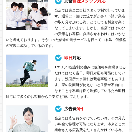
完全
自社スタッフ対応
当店では完全に自社スタッフ制で行っていま
す。通常は下請けに流す所が多く下請け業者
の取り分が加わる為、どうしても料金が高く
なってしまいます。しかし、当店ではその分
の費用をお客様に負担させるわけにはいかな
いと考えております。そういった信念の元サービスを行っている為、低価格
の実現に成功しているのです。
即日
対応
1エリア1担当制の強みは低価格を実現させる
だけではなく当日、即日対応も可能にしてい
ます。洗面所の水漏れは緊急事態でもありま
す。家の洗面所が使えないと生活が不自由に
なることを私達は良く理解しているため即日
対応にて多くのお客様からご支持を頂いております。
広告費
0円
当店では広告費をかけていない為、その分安
い料金で修理が可能になります。本来どこの
業者さんも広告費をたくさんかけている為、