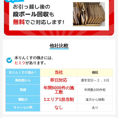
他社比較
水りんくすの強さには、
ヒミツ
があります。
当社
水りんくすの強み！
他社
即日対応
御依頼から
通常翌日～２，３日
年間
6000件
の
施
実績
年間数100件程
工数
1エリア1担当制
機動力
遠方から移動
なし
キャンセル料
あり