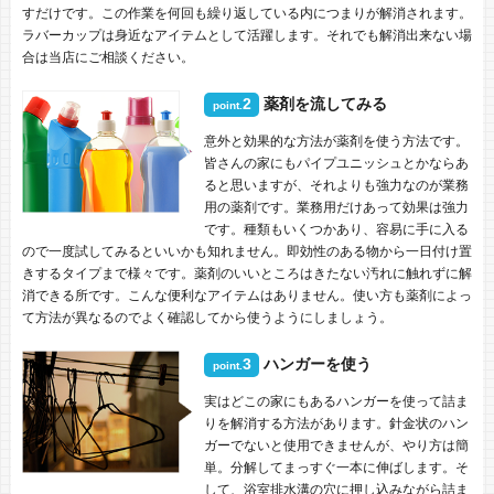
すだけです。この作業を何回も繰り返している内につまりが解消されます。
ラバーカップは身近なアイテムとして活躍します。それでも解消出来ない場
合は当店にご相談ください。
2
薬剤を流してみる
point.
意外と効果的な方法が薬剤を使う方法です。
皆さんの家にもパイプユニッシュとかならあ
ると思いますが、それよりも強力なのが業務
用の薬剤です。業務用だけあって効果は強力
です。種類もいくつかあり、容易に手に入る
ので一度試してみるといいかも知れません。即効性のある物から一日付け置
きするタイプまで様々です。薬剤のいいところはきたない汚れに触れずに解
消できる所です。こんな便利なアイテムはありません。使い方も薬剤によっ
て方法が異なるのでよく確認してから使うようにしましょう。
3
ハンガーを使う
point.
実はどこの家にもあるハンガーを使って詰ま
りを解消する方法があります。針金状のハン
ガーでないと使用できませんが、やり方は簡
単。分解してまっすぐ一本に伸ばします。そ
して、浴室排水溝の穴に押し込みながら詰ま