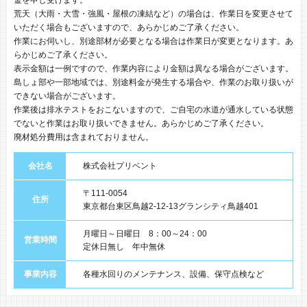
荒天（大雨・大雪・強風・屋根の凍結など）の場合は、作業日を変更させて
いただく場合もございますので、あらかじめご了承ください。
作業にお伺いし、別途部材が必要となる場合は作業日が変更となります。あ
らかじめご了承ください。
表示金額は一例ですので、作業内容により金額は異なる場合がございます。
島しょ部や一部地域では、別途料金が発生する場合や、作業のお取り扱いが
できない場合がございます。
作業後は排水テストをおこないますので、ご自宅の水道が通水している状態
でないと作業はお取り扱いできません。あらかじめご了承ください。
廃材処分費用は含まれておりません。
会社名
株式会社プリベント
〒111-0054
住所
東京都台東区鳥越2-12-13グランシティ鳥越401
月曜日～日曜日 8：00～24：00
営業時間
定休日無し 年中無休
事業内容
各種水回りのメンテナンス、設備、保守点検など