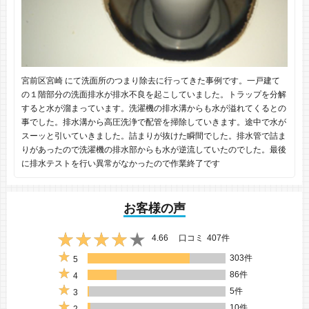
宮前区宮崎 にて洗面所のつまり除去に行ってきた事例です。一戸建て
の１階部分の洗面排水が排水不良を起こしていました。トラップを分解
すると水が溜まっています。洗濯機の排水溝からも水が溢れてくるとの
事でした。排水溝から高圧洗浄で配管を掃除していきます。途中で水が
スーッと引いていきました。詰まりが抜けた瞬間でした。排水管で詰ま
りがあったので洗濯機の排水部からも水が逆流していたのでした。最後
に排水テストを行い異常がなかったので作業終了です
お客様の声
4.66
口コミ
407件
303件
5
86件
4
5件
3
10件