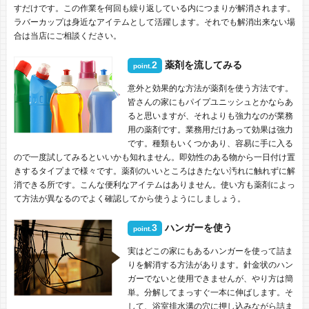
すだけです。この作業を何回も繰り返している内につまりが解消されます。
ラバーカップは身近なアイテムとして活躍します。それでも解消出来ない場
合は当店にご相談ください。
2
薬剤を流してみる
point.
意外と効果的な方法が薬剤を使う方法です。
皆さんの家にもパイプユニッシュとかならあ
ると思いますが、それよりも強力なのが業務
用の薬剤です。業務用だけあって効果は強力
です。種類もいくつかあり、容易に手に入る
ので一度試してみるといいかも知れません。即効性のある物から一日付け置
きするタイプまで様々です。薬剤のいいところはきたない汚れに触れずに解
消できる所です。こんな便利なアイテムはありません。使い方も薬剤によっ
て方法が異なるのでよく確認してから使うようにしましょう。
3
ハンガーを使う
point.
実はどこの家にもあるハンガーを使って詰ま
りを解消する方法があります。針金状のハン
ガーでないと使用できませんが、やり方は簡
単。分解してまっすぐ一本に伸ばします。そ
して、浴室排水溝の穴に押し込みながら詰ま