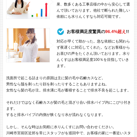
果、数多くある工事店様の中から安心して選
んで頂いております。他社で断られた難しい
依頼にも水りんくすなら対応可能です。
お客様満足度驚異の
96.4%超え
!!
対応が早くて助かった。急な依頼にも関わら
ず夜遅くに対応してくれた。などお客様から
お喜びの声をたくさん頂いております。水り
んくすはお客様満足度100％を目指していき
ます。
洗面所で起こる詰まりの原因は主に髪の毛や石鹸カスなど。
男性なら鬚を剃ったり顔を剃ったりすることもありますよね。
女性なら髪の毛が主。排水溝に毛が蓄積することで排水不良を起こします。
それだけではなく石鹸カスが髪の毛と混ざり合い排水パイプ内にこびり付き
ます。
すると排水パイプの内側が狭くなり水が流れなくなります。
しかし、そんな時はお気軽に水りんくすにお問い合わせください。
川崎市宮前区近郊を常にスタッフがを巡回中で、お客様の家に一番近いスタ