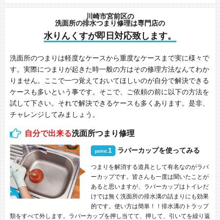
川崎市宮前区の
洗面所の排水つまり修理は専門店の
水りんくすが即日対応致します。
洗面所のつまりは軽度なケースから重度なケースまで実に様々で
す。実際につまりが起きた時一般の方はその修理方法なんてわか
りません。ここで一つ覚えておいてほしいのが自分で解決できる
ケースも多いという事です。そこで、ご依頼の前に以下の方法を
試して下さい。それで解決できるケースも多くあります。是非、
チャレンジしてみましょう。
自分で出来る
洗面所つまり修理
1
ラバーカップを使ってみる
point.
つまりを解消する道具として有名なのがラバ
ーカップです。皆さんも一度は聞いたことが
あると思いますが、ラバーカップはトイレだ
けでは無く洗面所の排水溝の詰まりにも効果
的です。使い方は簡単！！排水溝のトラップ
類をすべて外します。ラバーカップを押し当てて、押して、引いてを繰り返