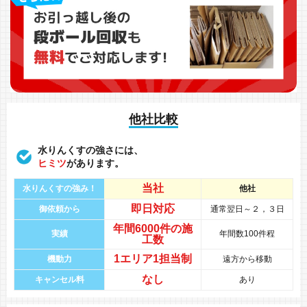
他社比較
水りんくすの強さには、
ヒミツ
があります。
当社
水りんくすの強み！
他社
即日対応
御依頼から
通常翌日～２，３日
年間
6000件
の
施
実績
年間数100件程
工数
1エリア1担当制
機動力
遠方から移動
なし
キャンセル料
あり