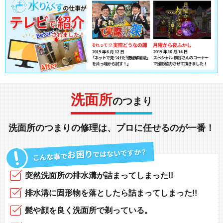
洗面所
のつまり
洗面所
の
つまり
の
修理
は、
プロに任せる
のが一番！
突然
洗面所の排水溝
が
詰まってしまった!!
排水溝に固形物
を落としたら
詰まってしまった!!
髭や顔
を良く洗面所で
剃っている
。