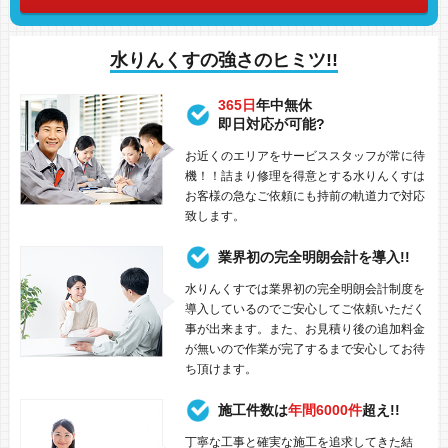
水りんくすの強さのヒミツ!!
365日
年中無休
即日対応が可能?
お近くのエリアをサービススタッフが常に待
機！！詰まり修理を得意とする水りんくすは
お客様の急なご依頼にも持前の軌道力で対応
致します。
業界初の完全明朗会計を導入!!
水りんくすでは業界初の完全明朗会計制度を
導入しているのでご安心してご依頼いただく
事が出来ます。また、お見積り後の追加料金
が無いので作業が完了するまで安心してお待
ち頂けます。
施工件数は
年間6000件
超え!!
丁寧な工事と確実な施工を追求してきた結