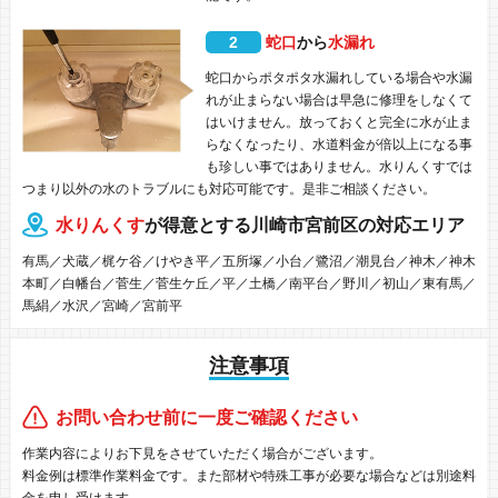
2
蛇口
から
水漏れ
蛇口からポタポタ水漏れしている場合や水漏
れが止まらない場合は早急に修理をしなくて
はいけません。放っておくと完全に水が止ま
らなくなったり、水道料金が倍以上になる事
も珍しい事ではありません。水りんくすでは
つまり以外の水のトラブルにも対応可能です。是非ご相談ください。
水りんくす
が得意とする川崎市宮前区の対応エリア
有馬／犬蔵／梶ケ谷／けやき平／五所塚／小台／鷺沼／潮見台／神木／神木
本町／白幡台／菅生／菅生ケ丘／平／土橋／南平台／野川／初山／東有馬／
馬絹／水沢／宮崎／宮前平
注意事項
お問い合わせ前に一度ご確認ください
作業内容によりお下見をさせていただく場合がございます。
料金例は標準作業料金です。また部材や特殊工事が必要な場合などは別途料
金を申し受けます。