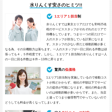
水りんくす安さのヒミツ!!
1エリア１担当
制
水りんくすでは東京エリアだけでも常時25名
程のサービススタッフがそれぞれのエリアで
待機をしています。つまり一つの区だけで一
人のスタッフが担当している計算になりま
す。スタッフの少ない所だと移動距離が多く
なる為、その分機動力は落ちます。一人のスタッフが一日に回れる件数は頑
張っても４，５件程度です。しかし、１エリア１担当制の水りんくすは一人
の一日に回る件数は８件～13件に昇ります。
驚異の
低価格
1エリア1担当制を実施しているので移動コス
トが殆どかからず、他社の半額以下でサービ
スの提供が可能になります。他社の料金が高
いのは移動距離が多いからです。また、当店
と違ってつまり修理専門でやっていないので
どうしても料金が高くなってしまいます。