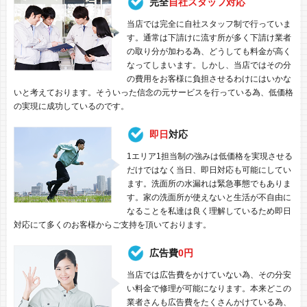
完全
自社スタッフ対応
当店では完全に自社スタッフ制で行っていま
す。通常は下請けに流す所が多く下請け業者
の取り分が加わる為、どうしても料金が高く
なってしまいます。しかし、当店ではその分
の費用をお客様に負担させるわけにはいかな
いと考えております。そういった信念の元サービスを行っている為、低価格
の実現に成功しているのです。
即日
対応
1エリア1担当制の強みは低価格を実現させる
だけではなく当日、即日対応も可能にしてい
ます。洗面所の水漏れは緊急事態でもありま
す。家の洗面所が使えないと生活が不自由に
なることを私達は良く理解しているため即日
対応にて多くのお客様からご支持を頂いております。
広告費
0円
当店では広告費をかけていない為、その分安
い料金で修理が可能になります。本来どこの
業者さんも広告費をたくさんかけている為、