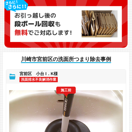
川崎市宮前区の洗面所つまり除去事例
宮前区 小台 I．K様
洗面排水不良解消作業
施工前