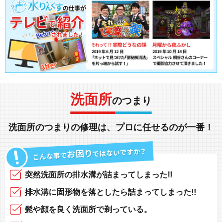
洗面所
のつまり
洗面所
の
つまり
の
修理
は、
プロに任せる
のが一番！
突然
洗面所の排水溝
が
詰まってしまった!!
排水溝に固形物
を落としたら
詰まってしまった!!
髭や顔
を良く洗面所で
剃っている
。