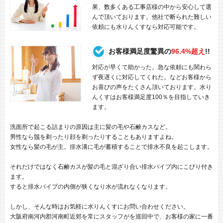
果、数多くある工事店様の中から安心して選
んで頂いております。他社で断られた難しい
依頼にも水りんくすなら対応可能です。
お客様満足度驚異の
96.4%超え
!!
対応が早くて助かった。急な依頼にも関わら
ず夜遅くに対応してくれた。などお客様から
お喜びの声をたくさん頂いております。水り
んくすはお客様満足度100％を目指していき
ます。
洗面所で起こる詰まりの原因は主に髪の毛や石鹸カスなど。
男性なら鬚を剃ったり顔を剃ったりすることもありますよね。
女性なら髪の毛が主。排水溝に毛が蓄積することで排水不良を起こします。
それだけではなく石鹸カスが髪の毛と混ざり合い排水パイプ内にこびり付き
ます。
すると排水パイプの内側が狭くなり水が流れなくなります。
しかし、そんな時はお気軽に水りんくすにお問い合わせください。
大阪府南河内郡河南町近郊を常にスタッフがを巡回中で、お客様の家に一番