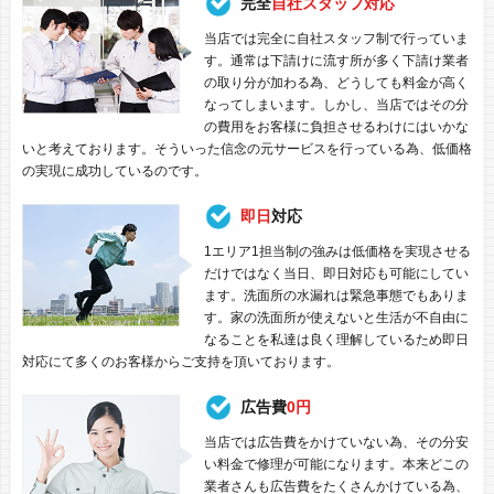
完全
自社スタッフ対応
当店では完全に自社スタッフ制で行っていま
す。通常は下請けに流す所が多く下請け業者
の取り分が加わる為、どうしても料金が高く
なってしまいます。しかし、当店ではその分
の費用をお客様に負担させるわけにはいかな
いと考えております。そういった信念の元サービスを行っている為、低価格
の実現に成功しているのです。
即日
対応
1エリア1担当制の強みは低価格を実現させる
だけではなく当日、即日対応も可能にしてい
ます。洗面所の水漏れは緊急事態でもありま
す。家の洗面所が使えないと生活が不自由に
なることを私達は良く理解しているため即日
対応にて多くのお客様からご支持を頂いております。
広告費
0円
当店では広告費をかけていない為、その分安
い料金で修理が可能になります。本来どこの
業者さんも広告費をたくさんかけている為、