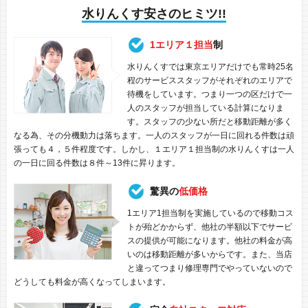
水りんくす安さのヒミツ!!
1エリア１担当
制
水りんくすでは東京エリアだけでも常時25名
程のサービススタッフがそれぞれのエリアで
待機をしています。つまり一つの区だけで一
人のスタッフが担当している計算になりま
す。スタッフの少ない所だと移動距離が多く
なる為、その分機動力は落ちます。一人のスタッフが一日に回れる件数は頑
張っても４，５件程度です。しかし、１エリア１担当制の水りんくすは一人
の一日に回る件数は８件～13件に昇ります。
驚異の
低価格
1エリア1担当制を実施しているので移動コス
トが殆どかからず、他社の半額以下でサービ
スの提供が可能になります。他社の料金が高
いのは移動距離が多いからです。また、当店
と違ってつまり修理専門でやっていないので
どうしても料金が高くなってしまいます。