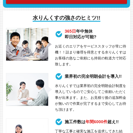
水りんくすの強さのヒミツ!!
365日
年中無休
即日対応が可能?
お近くのエリアをサービススタッフが常に待
機！！詰まり修理を得意とする水りんくすは
お客様の急なご依頼にも持前の軌道力で対応
致します。
業界初の完全明朗会計を導入!!
水りんくすでは業界初の完全明朗会計制度を
導入しているのでご安心してご依頼いただく
事が出来ます。また、お見積り後の追加料金
が無いので作業が完了するまで安心してお待
ち頂けます。
施工件数は
年間6000件
超え!!
丁寧な工事と確実な施工を追求してきた結