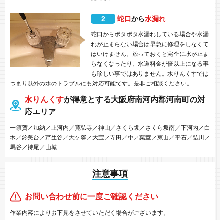
2
蛇口
から
水漏れ
蛇口からポタポタ水漏れしている場合や水漏
れが止まらない場合は早急に修理をしなくて
はいけません。放っておくと完全に水が止ま
らなくなったり、水道料金が倍以上になる事
も珍しい事ではありません。水りんくすでは
つまり以外の水のトラブルにも対応可能です。是非ご相談ください。
水りんくす
が得意とする大阪府南河内郡河南町の対
応エリア
一須賀／加納／上河内／寛弘寺／神山／さくら坂／さくら坂南／下河内／白
木／鈴美台／芹生谷／大ケ塚／大宝／寺田／中／葉室／東山／平石／弘川／
馬谷／持尾／山城
注意事項
お問い合わせ前に一度ご確認ください
作業内容によりお下見をさせていただく場合がございます。