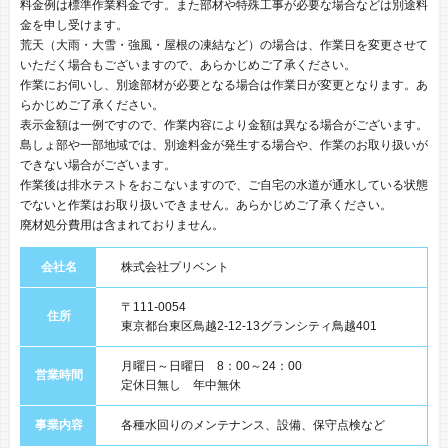
料金例は標準作業料金です。また部材や特殊工事が必要な場合などは別途料
金を申し受けます。
荒天（大雨・大雪・強風・屋根の凍結など）の場合は、作業日を変更させて
いただく場合もございますので、あらかじめご了承ください。
作業にお伺いし、別途部材が必要となる場合は作業日が変更となります。あ
らかじめご了承ください。
表示金額は一例ですので、作業内容により金額は異なる場合がございます。
島しょ部や一部地域では、別途料金が発生する場合や、作業のお取り扱いが
できない場合がございます。
作業後は排水テストをおこないますので、ご自宅の水道が通水している状態
でないと作業はお取り扱いできません。あらかじめご了承ください。
廃材処分費用は含まれておりません。
会社名
株式会社プリベント
〒111-0054
住所
東京都台東区鳥越2-12-13グランシティ鳥越401
月曜日～日曜日 8：00～24：00
営業時間
定休日無し 年中無休
事業内容
各種水回りのメンテナンス、設備、保守点検など