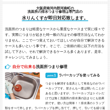
大阪府南河内郡河南町の
洗面所の排水つまり修理は専門店の
水りんくすが即日対応致します。
洗面所のつまりは軽度なケースから重度なケースまで実に様々で
す。実際につまりが起きた時一般の方はその修理方法なんてわか
りません。ここで一つ覚えておいてほしいのが自分で解決できる
ケースも多いという事です。そこで、ご依頼の前に以下の方法を
試して下さい。それで解決できるケースも多くあります。是非、
チャレンジしてみましょう。
自分で出来る
洗面所つまり修理
1
ラバーカップを使ってみる
point.
つまりを解消する道具として有名なのがラバ
ーカップです。皆さんも一度は聞いたことが
あると思いますが、ラバーカップはトイレだ
けでは無く洗面所の排水溝の詰まりにも効果
的です。使い方は簡単！！排水溝のトラップ
類をすべて外します。ラバーカップを押し当てて、押して、引いてを繰り返