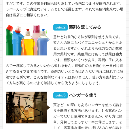
すだけです。この作業を何回も繰り返している内につまりが解消されます。
ラバーカップは身近なアイテムとして活躍します。それでも解消出来ない場
合は当店にご相談ください。
2
薬剤を流してみる
point.
意外と効果的な方法が薬剤を使う方法です。
皆さんの家にもパイプユニッシュとかならあ
ると思いますが、それよりも強力なのが業務
用の薬剤です。業務用だけあって効果は強力
です。種類もいくつかあり、容易に手に入る
ので一度試してみるといいかも知れません。即効性のある物から一日付け置
きするタイプまで様々です。薬剤のいいところはきたない汚れに触れずに解
消できる所です。こんな便利なアイテムはありません。使い方も薬剤によっ
て方法が異なるのでよく確認してから使うようにしましょう。
3
ハンガーを使う
point.
実はどこの家にもあるハンガーを使って詰ま
りを解消する方法があります。針金状のハン
ガーでないと使用できませんが、やり方は簡
単。分解してまっすぐ一本に伸ばします。そ
して、浴室排水溝の穴に押し込みながら詰ま