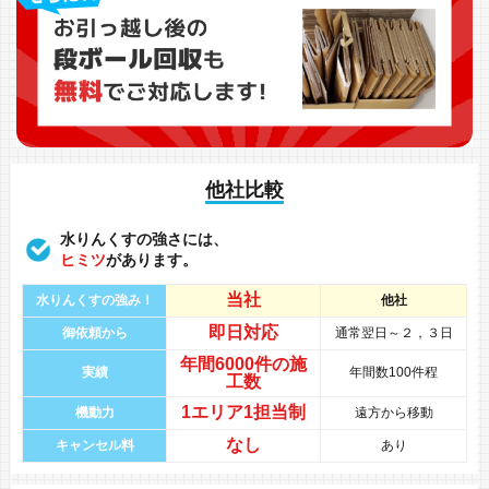
他社比較
水りんくすの強さには、
ヒミツ
があります。
当社
水りんくすの強み！
他社
即日対応
御依頼から
通常翌日～２，３日
年間
6000件
の
施
実績
年間数100件程
工数
1エリア1担当制
機動力
遠方から移動
なし
キャンセル料
あり