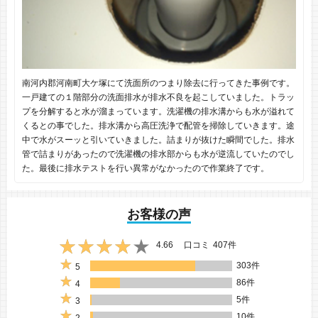
南河内郡河南町大ケ塚にて洗面所のつまり除去に行ってきた事例です。
一戸建ての１階部分の洗面排水が排水不良を起こしていました。トラッ
プを分解すると水が溜まっています。洗濯機の排水溝からも水が溢れて
くるとの事でした。排水溝から高圧洗浄で配管を掃除していきます。途
中で水がスーッと引いていきました。詰まりが抜けた瞬間でした。排水
管で詰まりがあったので洗濯機の排水部からも水が逆流していたのでし
た。最後に排水テストを行い異常がなかったので作業終了です。
お客様の声
4.66
口コミ
407件
303件
5
86件
4
5件
3
10件