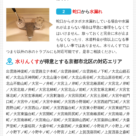
2
蛇口
から
水漏れ
蛇口からポタポタ水漏れしている場合や水漏
れが止まらない場合は早急に修理をしなくて
はいけません。放っておくと完全に水が止ま
らなくなったり、水道料金が倍以上になる事
も珍しい事ではありません。水りんくすでは
つまり以外の水のトラブルにも対応可能です。是非ご相談ください。
水りんくす
が得意とする京都市北区の対応エリア
出雲路神楽町／出雲路立テ本町／出雲路俵町／出雲路松ノ下町／大北山鏡石
町／大北山天神岡町／大北山蓮ケ谷町／大北山長谷町／大北山原谷乾町／大
北山不動山町／大宮一ノ井町／大宮上ノ岸町／大宮北椿原町／大宮北ノ岸町
／大宮北箱ノ井町／大宮北林町／大宮北山ノ前町／大宮玄琢北東町／大宮玄
琢北町／大宮玄琢南町／大宮釈迦谷／大宮田尻町／大宮土居町／大宮中総門
口町／大宮中ノ社町／大宮中林町／大宮西小野堀町／大宮西総門口町／大宮
西野山町／大宮西山ノ前町／大宮西脇台町／大宮東小野堀町／大宮東総門口
町／大宮東脇台町／大宮開町／大宮南田尻町／大宮南椿原町／大宮南箱ノ井
町／大宮南林町／大宮南山ノ前町／大宮薬師山西町／大宮薬師山東町／大森
芦堂町／大森稲荷／大森中町／大森西町／大森東町／小野岩戸／小野上ノ町
／小野下ノ町／小野中ノ町／小野宮ノ上町／上賀茂葵田町／上賀茂葵之森町