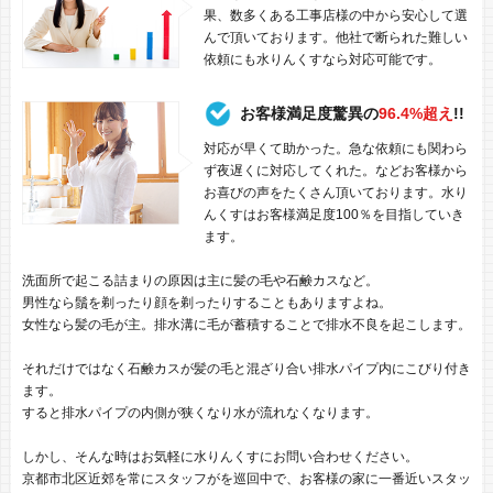
果、数多くある工事店様の中から安心して選
んで頂いております。他社で断られた難しい
依頼にも水りんくすなら対応可能です。
お客様満足度驚異の
96.4%超え
!!
対応が早くて助かった。急な依頼にも関わら
ず夜遅くに対応してくれた。などお客様から
お喜びの声をたくさん頂いております。水り
んくすはお客様満足度100％を目指していき
ます。
洗面所で起こる詰まりの原因は主に髪の毛や石鹸カスなど。
男性なら鬚を剃ったり顔を剃ったりすることもありますよね。
女性なら髪の毛が主。排水溝に毛が蓄積することで排水不良を起こします。
それだけではなく石鹸カスが髪の毛と混ざり合い排水パイプ内にこびり付き
ます。
すると排水パイプの内側が狭くなり水が流れなくなります。
しかし、そんな時はお気軽に水りんくすにお問い合わせください。
京都市北区近郊を常にスタッフがを巡回中で、お客様の家に一番近いスタッ