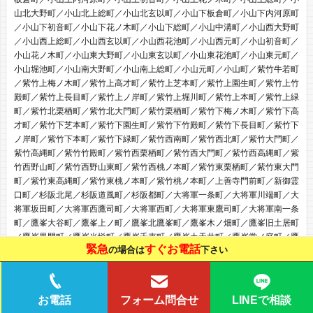
山北大野町／小山北上総町／小山北玄以町／小山下板倉町／小山下内河原町
／小山下初音町／小山下花ノ木町／小山下総町／小山中溝町／小山西大野町
／小山西上総町／小山西玄以町／小山西花池町／小山西元町／小山初音町／
小山花ノ木町／小山東大野町／小山東玄以町／小山東花池町／小山東元町／
小山堀池町／小山南大野町／小山南上総町／小山元町／小山町／紫竹牛若町
／紫竹上梅ノ木町／紫竹上高才町／紫竹上芝本町／紫竹上園生町／紫竹上竹
殿町／紫竹上長目町／紫竹上ノ岸町／紫竹上堀川町／紫竹上本町／紫竹上緑
町／紫竹北栗栖町／紫竹北大門町／紫竹栗栖町／紫竹下梅ノ木町／紫竹下高
才町／紫竹下芝本町／紫竹下園生町／紫竹下竹殿町／紫竹下長目町／紫竹下
ノ岸町／紫竹下本町／紫竹下緑町／紫竹西南町／紫竹西北町／紫竹大門町／
紫竹高縄町／紫竹竹殿町／紫竹西栗栖町／紫竹西大門町／紫竹西高縄町／紫
竹西野山町／紫竹西野山東町／紫竹西桃ノ本町／紫竹東栗栖町／紫竹東大門
町／紫竹東高縄町／紫竹東桃ノ本町／紫竹桃ノ本町／上善寺門前町／新御霊
口町／杉阪北尾／杉阪道風町／杉阪都町／大将軍一条町／大将軍川端町／大
将軍坂田町／大将軍西鷹司町／大将軍西町／大将軍東鷹司町／大将軍南一条
町／鷹峯大谷町／鷹峯上ノ町／鷹峯北鷹峯町／鷹峯木ノ畑町／鷹峯旧土居町
／鷹峯黒門町／鷹峯光悦町／鷹峯千束町／鷹峯土天井町／鷹峯堂ノ庭町／鷹
緊急
すぐお電話
の場合は
下さい
峯藤林町／鷹峯仏谷／鷹峯堀越町／鷹峯南鷹峯町／長乗西町／長乗東町／天
寧寺門前町／等持院北町／等持院中町／等持院西町／等持院東町／等持院南
町／中川川登／中川北山町／中川中山／中川西山／中川東山／西賀茂井ノ口
町／西賀茂今原町／西賀茂大栗町／西賀茂大道口町／西賀茂大深町／西賀茂
LINEで相談
お電話
フォーム問合せ
蛙ケ谷／西賀茂柿ノ木町／西賀茂笠松／西賀茂蟹ケ坂町／西賀茂鹿ノ下町／