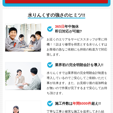
水りんくすの強さのヒミツ!!
365日
年中無休
即日対応が可能?
お近くのエリアをサービススタッフが常に待
機！！詰まり修理を得意とする水りんくすは
お客様の急なご依頼にも持前の軌道力で対応
致します。
業界初の完全明朗会計を導入!!
水りんくすでは業界初の完全明朗会計制度を
導入しているのでご安心してご依頼いただく
事が出来ます。また、お見積り後の追加料金
が無いので作業が完了するまで安心してお待
ち頂けます。
施工件数は
年間6000件
超え!!
丁寧な工事と確実な施工を追求してきた結