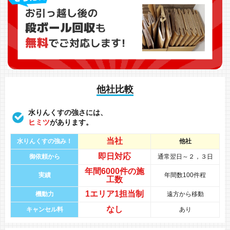
他社比較
水りんくすの強さには、
ヒミツ
があります。
当社
水りんくすの強み！
他社
即日対応
御依頼から
通常翌日～２，３日
年間
6000件
の
施
実績
年間数100件程
工数
1エリア1担当制
機動力
遠方から移動
なし
キャンセル料
あり