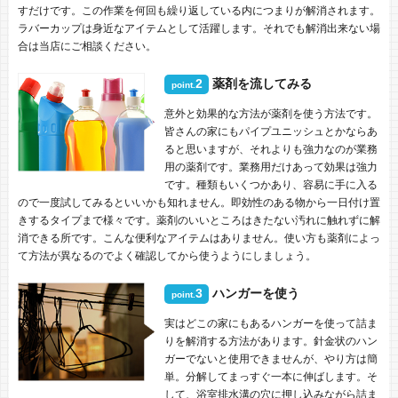
すだけです。この作業を何回も繰り返している内につまりが解消されます。
ラバーカップは身近なアイテムとして活躍します。それでも解消出来ない場
合は当店にご相談ください。
2
薬剤を流してみる
point.
意外と効果的な方法が薬剤を使う方法です。
皆さんの家にもパイプユニッシュとかならあ
ると思いますが、それよりも強力なのが業務
用の薬剤です。業務用だけあって効果は強力
です。種類もいくつかあり、容易に手に入る
ので一度試してみるといいかも知れません。即効性のある物から一日付け置
きするタイプまで様々です。薬剤のいいところはきたない汚れに触れずに解
消できる所です。こんな便利なアイテムはありません。使い方も薬剤によっ
て方法が異なるのでよく確認してから使うようにしましょう。
3
ハンガーを使う
point.
実はどこの家にもあるハンガーを使って詰ま
りを解消する方法があります。針金状のハン
ガーでないと使用できませんが、やり方は簡
単。分解してまっすぐ一本に伸ばします。そ
して、浴室排水溝の穴に押し込みながら詰ま