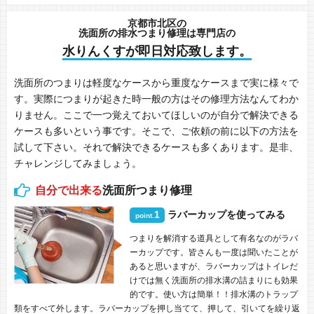
京都市北区の
洗面所の排水つまり修理は専門店の
水りんくすが即日対応致します。
洗面所のつまりは軽度なケースから重度なケースまで実に様々で
す。実際につまりが起きた時一般の方はその修理方法なんてわか
りません。ここで一つ覚えておいてほしいのが自分で解決できる
ケースも多いという事です。そこで、ご依頼の前に以下の方法を
試して下さい。それで解決できるケースも多くあります。是非、
チャレンジしてみましょう。
自分で出来る
洗面所つまり修理
1
ラバーカップを使ってみる
point.
つまりを解消する道具として有名なのがラバ
ーカップです。皆さんも一度は聞いたことが
あると思いますが、ラバーカップはトイレだ
けでは無く洗面所の排水溝の詰まりにも効果
的です。使い方は簡単！！排水溝のトラップ
類をすべて外します。ラバーカップを押し当てて、押して、引いてを繰り返