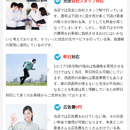
完全
自社スタッフ対応
当店では完全に自社スタッフ制で行っていま
す。通常は下請けに流す所が多く下請け業者
の取り分が加わる為、どうしても料金が高く
なってしまいます。しかし、当店ではその分
の費用をお客様に負担させるわけにはいかな
いと考えております。そういった信念の元サービスを行っている為、低価格
の実現に成功しているのです。
即日
対応
1エリア1担当制の強みは低価格を実現させる
だけではなく当日、即日対応も可能にしてい
ます。洗面所の水漏れは緊急事態でもありま
す。家の洗面所が使えないと生活が不自由に
なることを私達は良く理解しているため即日
対応にて多くのお客様からご支持を頂いております。
広告費
0円
当店では広告費をかけていない為、その分安
い料金で修理が可能になります。本来どこの
業者さんも広告費をたくさんかけている為、