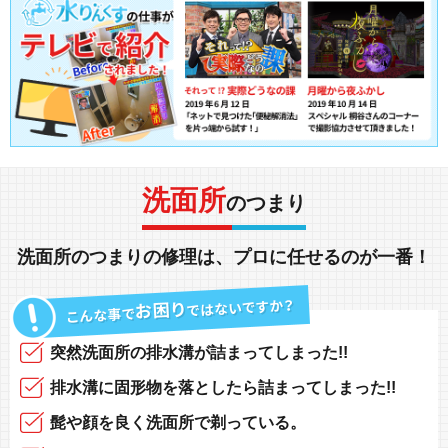
洗面所
のつまり
洗面所
の
つまり
の
修理
は、
プロに任せる
のが一番！
突然
洗面所の排水溝
が
詰まってしまった!!
排水溝に固形物
を落としたら
詰まってしまった!!
髭や顔
を良く洗面所で
剃っている
。