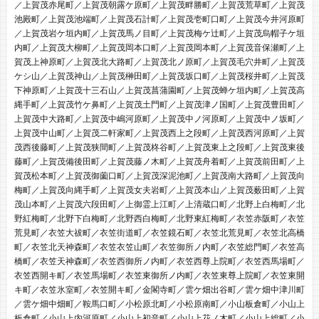
／上賀茂赤尾町／上賀茂朝露ケ原町／上賀茂畔勝町／上賀茂荒草町／上賀茂
池殿町／上賀茂池端町／上賀茂石計町／上賀茂壱町口町／上賀茂今井河原町
／上賀茂岩ケ垣内町／上賀茂馬ノ目町／上賀茂梅ケ辻町／上賀茂烏帽子ケ垣
内町／上賀茂大柳町／上賀茂岡本口町／上賀茂岡本町／上賀茂音保瀬町／上
賀茂上神原町／上賀茂北大路町／上賀茂北ノ原町／上賀茂毛穴井町／上賀茂
ケシ山／上賀茂神山／上賀茂榊田町／上賀茂坂口町／上賀茂桜井町／上賀茂
下神原町／上賀茂十三石山／上賀茂菖蒲園町／上賀茂蝉ケ垣内町／上賀茂高
縄手町／上賀茂竹ケ鼻町／上賀茂土門町／上賀茂津ノ国町／上賀茂豊田町／
上賀茂中大路町／上賀茂中嶋河原町／上賀茂中ノ河原町／上賀茂中ノ坂町／
上賀茂中山町／上賀茂二軒家町／上賀茂西上之段町／上賀茂西河原町／上賀
茂西後藤町／上賀茂狭間町／上賀茂柊谷町／上賀茂東上之段町／上賀茂東後
藤町／上賀茂備後田町／上賀茂藤ノ木町／上賀茂舟着町／上賀茂前田町／上
賀茂松本町／上賀茂御薗口町／上賀茂深泥池町／上賀茂南大路町／上賀茂向
梅町／上賀茂向縄手町／上賀茂女夫岩町／上賀茂本山／上賀茂薮田町／上賀
茂山本町／上賀茂六段田町／上御霊上江町／上清蔵口町／北野上白梅町／北
野紅梅町／北野下白梅町／北野西白梅町／北野東紅梅町／衣笠赤阪町／衣笠
荒見町／衣笠大祓町／衣笠街道町／衣笠鏡石町／衣笠北荒見町／衣笠北高橋
町／衣笠北天神森町／衣笠衣笠山町／衣笠御所ノ内町／衣笠総門町／衣笠高
橋町／衣笠天神森町／衣笠西御所ノ内町／衣笠西尊上院町／衣笠西馬場町／
衣笠西開キ町／衣笠馬場町／衣笠東御所ノ内町／衣笠東尊上院町／衣笠東開
キ町／衣笠氷室町／衣笠開キ町／金閣寺町／雲ケ畑出谷町／雲ケ畑中津川町
／雲ケ畑中畑町／鞍馬口町／小松原北町／小松原南町／小山板倉町／小山上
板倉町／小山上内河原町／小山上初音町／小山上花ノ木町／小山上総町／小