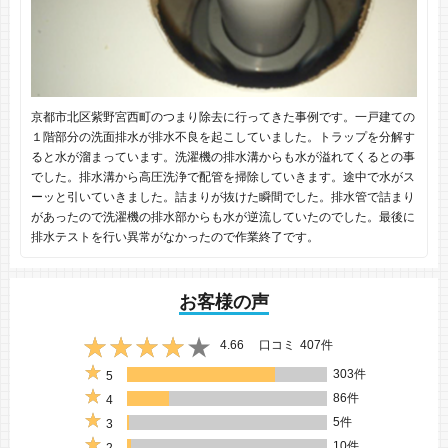
京都市北区紫野宮西町のつまり除去に行ってきた事例です。一戸建ての
１階部分の洗面排水が排水不良を起こしていました。トラップを分解す
ると水が溜まっています。洗濯機の排水溝からも水が溢れてくるとの事
でした。排水溝から高圧洗浄で配管を掃除していきます。途中で水がス
ーッと引いていきました。詰まりが抜けた瞬間でした。排水管で詰まり
があったので洗濯機の排水部からも水が逆流していたのでした。最後に
排水テストを行い異常がなかったので作業終了です。
お客様の声
4.66
口コミ
407件
303件
5
86件
4
5件
3
10件