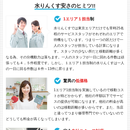
水りんくす安さのヒミツ!!
1エリア１担当
制
水りんくすでは東京エリアだけでも常時25名
程のサービススタッフがそれぞれのエリアで
待機をしています。つまり一つの区だけで一
人のスタッフが担当している計算になりま
す。スタッフの少ない所だと移動距離が多く
なる為、その分機動力は落ちます。一人のスタッフが一日に回れる件数は頑
張っても４，５件程度です。しかし、１エリア１担当制の水りんくすは一人
の一日に回る件数は８件～13件に昇ります。
驚異の
低価格
1エリア1担当制を実施しているので移動コス
トが殆どかからず、他社の半額以下でサービ
スの提供が可能になります。他社の料金が高
いのは移動距離が多いからです。また、当店
と違ってつまり修理専門でやっていないので
どうしても料金が高くなってしまいます。