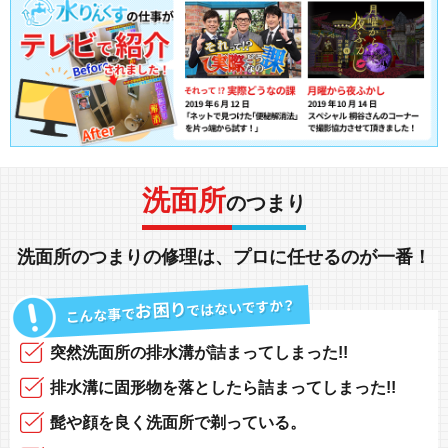
洗面所
のつまり
洗面所
の
つまり
の
修理
は、
プロに任せる
のが一番！
突然
洗面所の排水溝
が
詰まってしまった!!
排水溝に固形物
を落としたら
詰まってしまった!!
髭や顔
を良く洗面所で
剃っている
。