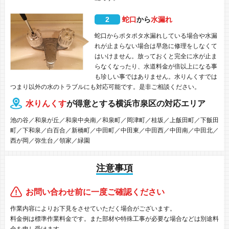
2
蛇口
から
水漏れ
蛇口からポタポタ水漏れしている場合や水漏
れが止まらない場合は早急に修理をしなくて
はいけません。放っておくと完全に水が止ま
らなくなったり、水道料金が倍以上になる事
も珍しい事ではありません。水りんくすでは
つまり以外の水のトラブルにも対応可能です。是非ご相談ください。
水りんくす
が得意とする横浜市泉区の対応エリア
池の谷／和泉が丘／和泉中央南／和泉町／岡津町／桂坂／上飯田町／下飯田
町／下和泉／白百合／新橋町／中田町／中田東／中田西／中田南／中田北／
西が岡／弥生台／領家／緑園
注意事項
お問い合わせ前に一度ご確認ください
作業内容によりお下見をさせていただく場合がございます。
料金例は標準作業料金です。また部材や特殊工事が必要な場合などは別途料
金を申し受けます。