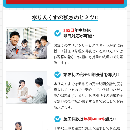
水りんくすの強さのヒミツ!!
365日
年中無休
即日対応が可能?
お近くのエリアをサービススタッフが常に待
機！！詰まり修理を得意とする水りんくすは
お客様の急なご依頼にも持前の軌道力で対応
致します。
業界初の完全明朗会計を導入!!
水りんくすでは業界初の完全明朗会計制度を
導入しているのでご安心してご依頼いただく
事が出来ます。また、お見積り後の追加料金
が無いので作業が完了するまで安心してお待
ち頂けます。
施工件数は
年間6000件
超え!!
丁寧な工事と確実な施工を追求してきた結