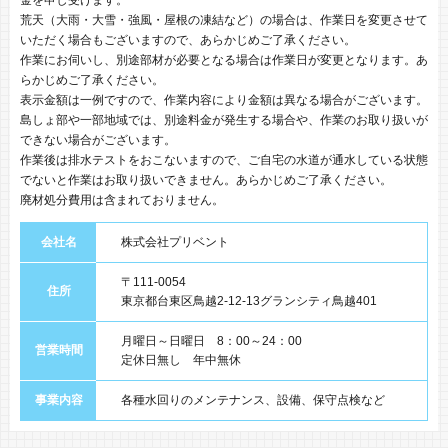
荒天（大雨・大雪・強風・屋根の凍結など）の場合は、作業日を変更させて
いただく場合もございますので、あらかじめご了承ください。
作業にお伺いし、別途部材が必要となる場合は作業日が変更となります。あ
らかじめご了承ください。
表示金額は一例ですので、作業内容により金額は異なる場合がございます。
島しょ部や一部地域では、別途料金が発生する場合や、作業のお取り扱いが
できない場合がございます。
作業後は排水テストをおこないますので、ご自宅の水道が通水している状態
でないと作業はお取り扱いできません。あらかじめご了承ください。
廃材処分費用は含まれておりません。
会社名
株式会社プリベント
〒111-0054
住所
東京都台東区鳥越2-12-13グランシティ鳥越401
月曜日～日曜日 8：00～24：00
営業時間
定休日無し 年中無休
事業内容
各種水回りのメンテナンス、設備、保守点検など