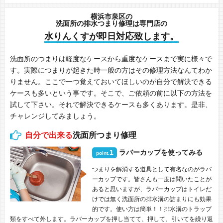
横浜市泉区の
洗面所の排水つまり修理は専門店の
水りんくすが即日対応致します。
洗面所のつまりは軽度なケースから重度なケースまで実に様々で
す。実際につまりが起きた時一般の方はその修理方法なんてわか
りません。ここで一つ覚えておいてほしいのが自分で解決できる
ケースも多いという事です。そこで、ご依頼の前に以下の方法を
試して下さい。それで解決できるケースも多くあります。是非、
チャレンジしてみましょう。
自分で出来る
洗面所つまり修理
1
ラバーカップを使ってみる
point.
つまりを解消する道具として有名なのがラバ
ーカップです。皆さんも一度は聞いたことが
あると思いますが、ラバーカップはトイレだ
けでは無く洗面所の排水溝の詰まりにも効果
的です。使い方は簡単！！排水溝のトラップ
類をすべて外します。ラバーカップを押し当てて、押して、引いてを繰り返