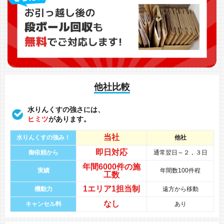
他社比較
水りんくすの強さには、
ヒミツ
があります。
当社
水りんくすの強み！
他社
即日対応
御依頼から
通常翌日～２，３日
年間
6000件
の
施
実績
年間数100件程
工数
1エリア1担当制
機動力
遠方から移動
なし
キャンセル料
あり