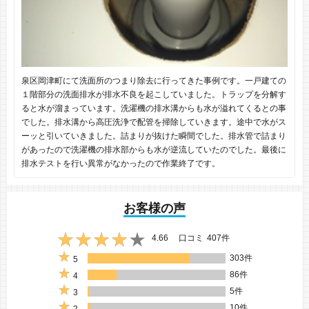
泉区岡津町にて洗面所のつまり除去に行ってきた事例です。一戸建ての
１階部分の洗面排水が排水不良を起こしていました。トラップを分解す
ると水が溜まっています。洗濯機の排水溝からも水が溢れてくるとの事
でした。排水溝から高圧洗浄で配管を掃除していきます。途中で水がス
ーッと引いていきました。詰まりが抜けた瞬間でした。排水管で詰まり
があったので洗濯機の排水部からも水が逆流していたのでした。最後に
排水テストを行い異常がなかったので作業終了です。
お客様の声
4.66
口コミ
407件
303件
5
86件
4
5件
3
10件