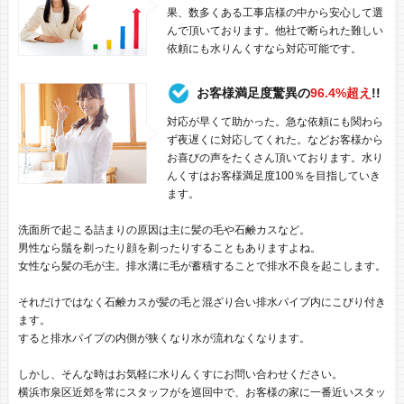
果、数多くある工事店様の中から安心して選
んで頂いております。他社で断られた難しい
依頼にも水りんくすなら対応可能です。
お客様満足度驚異の
96.4%超え
!!
対応が早くて助かった。急な依頼にも関わら
ず夜遅くに対応してくれた。などお客様から
お喜びの声をたくさん頂いております。水り
んくすはお客様満足度100％を目指していき
ます。
洗面所で起こる詰まりの原因は主に髪の毛や石鹸カスなど。
男性なら鬚を剃ったり顔を剃ったりすることもありますよね。
女性なら髪の毛が主。排水溝に毛が蓄積することで排水不良を起こします。
それだけではなく石鹸カスが髪の毛と混ざり合い排水パイプ内にこびり付き
ます。
すると排水パイプの内側が狭くなり水が流れなくなります。
しかし、そんな時はお気軽に水りんくすにお問い合わせください。
横浜市泉区近郊を常にスタッフがを巡回中で、お客様の家に一番近いスタッ