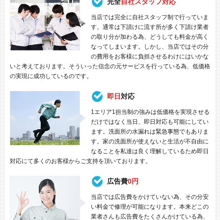
完全
自社スタッフ対応
当店では完全に自社スタッフ制で行っていま
す。通常は下請けに流す所が多く下請け業者
の取り分が加わる為、どうしても料金が高く
なってしまいます。しかし、当店ではその分
の費用をお客様に負担させるわけにはいかな
いと考えております。そういった信念の元サービスを行っている為、低価格
の実現に成功しているのです。
即日
対応
1エリア1担当制の強みは低価格を実現させる
だけではなく当日、即日対応も可能にしてい
ます。洗面所の水漏れは緊急事態でもありま
す。家の洗面所が使えないと生活が不自由に
なることを私達は良く理解しているため即日
対応にて多くのお客様からご支持を頂いております。
広告費
0円
当店では広告費をかけていない為、その分安
い料金で修理が可能になります。本来どこの
業者さんも広告費をたくさんかけている為、