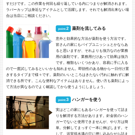
すだけです。この作業を何回も繰り返している内につまりが解消されます。
ラバーカップは身近なアイテムとして活躍します。それでも解消出来ない場
合は当店にご相談ください。
2
薬剤を流してみる
point.
意外と効果的な方法が薬剤を使う方法です。
皆さんの家にもパイプユニッシュとかならあ
ると思いますが、それよりも強力なのが業務
用の薬剤です。業務用だけあって効果は強力
です。種類もいくつかあり、容易に手に入る
ので一度試してみるといいかも知れません。即効性のある物から一日付け置
きするタイプまで様々です。薬剤のいいところはきたない汚れに触れずに解
消できる所です。こんな便利なアイテムはありません。使い方も薬剤によっ
て方法が異なるのでよく確認してから使うようにしましょう。
3
ハンガーを使う
point.
実はどこの家にもあるハンガーを使って詰ま
りを解消する方法があります。針金状のハン
ガーでないと使用できませんが、やり方は簡
単。分解してまっすぐ一本に伸ばします。そ
して、浴室排水溝の穴に押し込みながら詰ま