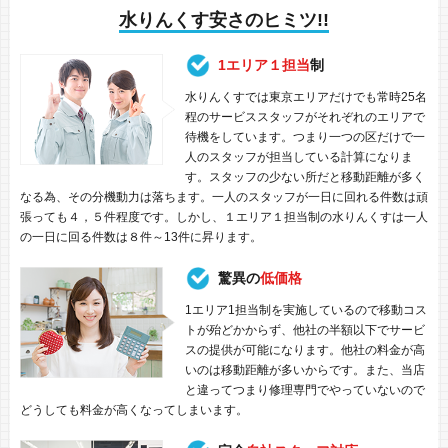
水りんくす安さのヒミツ!!
1エリア１担当
制
水りんくすでは東京エリアだけでも常時25名
程のサービススタッフがそれぞれのエリアで
待機をしています。つまり一つの区だけで一
人のスタッフが担当している計算になりま
す。スタッフの少ない所だと移動距離が多く
なる為、その分機動力は落ちます。一人のスタッフが一日に回れる件数は頑
張っても４，５件程度です。しかし、１エリア１担当制の水りんくすは一人
の一日に回る件数は８件～13件に昇ります。
驚異の
低価格
1エリア1担当制を実施しているので移動コス
トが殆どかからず、他社の半額以下でサービ
スの提供が可能になります。他社の料金が高
いのは移動距離が多いからです。また、当店
と違ってつまり修理専門でやっていないので
どうしても料金が高くなってしまいます。