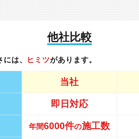
他社比較
さには、
ヒミツ
があります。
当社
即日対応
6000件
施工数
年間
の