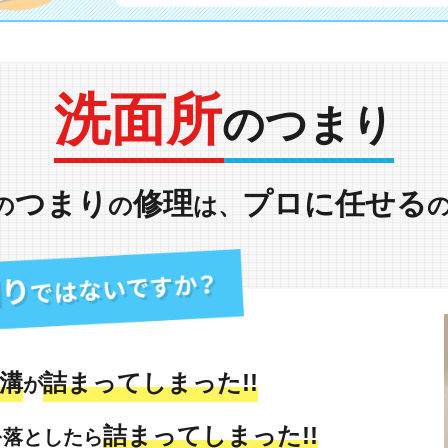
洗面所
のつまり
つまり
修理
プロに任せる
の
の
は、
溝
詰まってしまった!!
が
詰まってしまった!!
を落としたら