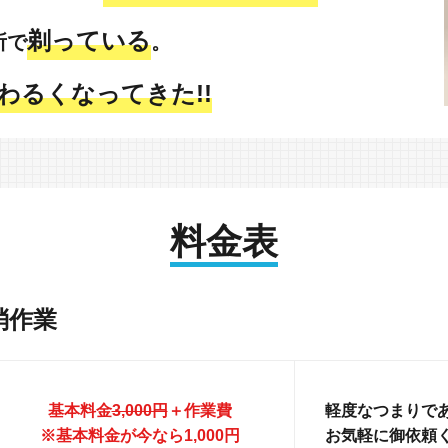
剃っている
所で
。
わるくなってきた!!
料金表
消作業
基本料金
3,000円
＋作業費
軽度なつまりであ
※基本料金が今なら1,000円
お気軽に御依頼く