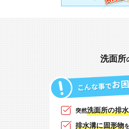
洗面所
洗面所の排水
突然
排水溝に固形物