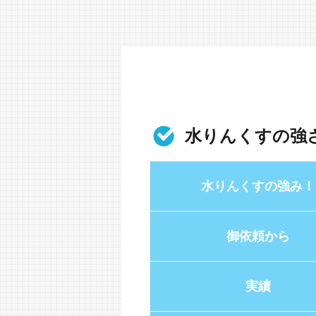
水りんくすの強
水りんくすの強み！
御依頼から
実績