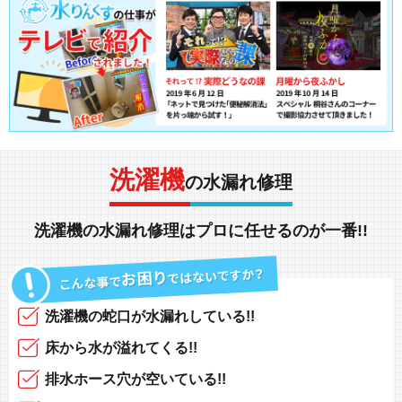
洗濯機
の水漏れ修理
洗濯機の水漏れ修理
は
プロ
に任せるのが
一番!!
洗濯機の蛇口
が
水漏れしている!!
床から水
が
溢れてくる!!
排水ホース
穴が空いている!!