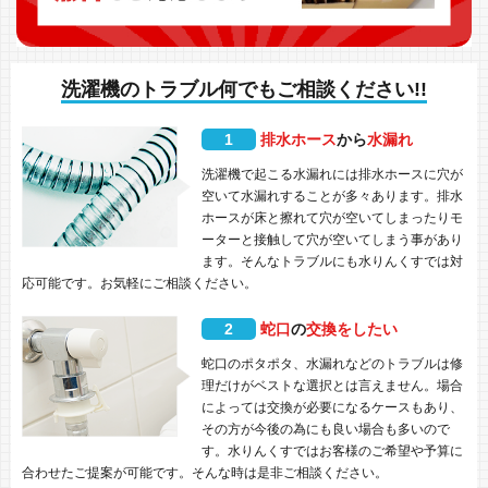
洗濯機のトラブル何でもご相談ください!!
1
排水ホース
から
水漏れ
洗濯機で起こる水漏れには排水ホースに穴が
空いて水漏れすることが多々あります。排水
ホースが床と擦れて穴が空いてしまったりモ
ーターと接触して穴が空いてしまう事があり
ます。そんなトラブルにも水りんくすでは対
応可能です。お気軽にご相談ください。
2
蛇口
の
交換をしたい
蛇口のポタポタ、水漏れなどのトラブルは修
理だけがベストな選択とは言えません。場合
によっては交換が必要になるケースもあり、
その方が今後の為にも良い場合も多いので
す。水りんくすではお客様のご希望や予算に
合わせたご提案が可能です。そんな時は是非ご相談ください。