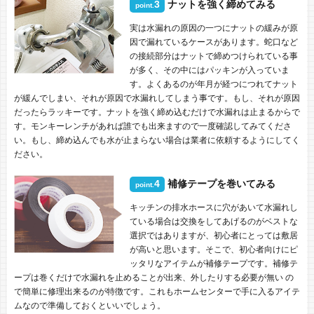
3
ナットを強く締めてみる
point.
実は水漏れの原因の一つにナットの緩みが原
因で漏れているケースがあります。蛇口など
の接続部分はナットで締めつけられている事
が多く、その中にはパッキンが入っていま
す。よくあるのが年月が経つにつれてナット
が緩んでしまい、それが原因で水漏れしてしまう事です。もし、それが原因
だったらラッキーです。ナットを強く締め込むだけで水漏れは止まるからで
す。モンキーレンチがあれば誰でも出来ますので一度確認してみてくださ
い。もし、締め込んでも水が止まらない場合は業者に依頼するようにしてく
ださい。
4
補修テープを巻いてみる
point.
キッチンの排水ホースに穴があいて水漏れし
ている場合は交換をしてあげるのがベストな
選択ではありますが、初心者にとっては敷居
が高いと思います。そこで、初心者向けにピ
ッタリなアイテムが補修テープです。補修テ
ープは巻くだけで水漏れを止めることが出来、外したりする必要が無い の
で簡単に修理出来るのが特徴です。これもホームセンターで手に入るアイテ
ムなので準備しておくといいでしょう。