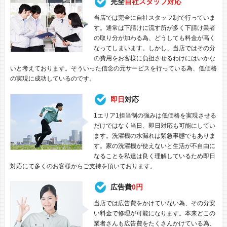
完全
自社スタッフ対応
当店では完全に自社スタッフ制で行っていま
す。通常は下請けに流す所が多く下請け業者
の取り分が加わる為、どうしても料金が高く
なってしまいます。しかし、当店ではその分
の費用をお客様に負担させるわけにはいかな
いと考えております。そういった信念の元サービスを行っている為、低価格
の実現に成功しているのです。
即日
対応
1エリア1担当制の強みは低価格を実現させる
だけではなく当日、即日対応も可能にしてい
ます。洗濯機の水漏れは緊急事態でもありま
す。家の洗濯機が使えないと生活が不自由に
なることを私達は良く理解しているため即日
対応にて多くのお客様からご支持を頂いております。
広告費
0円
当店では広告費をかけていない為、その分安
い料金で修理が可能になります。本来どこの
業者さんも広告費をたくさんかけている為、