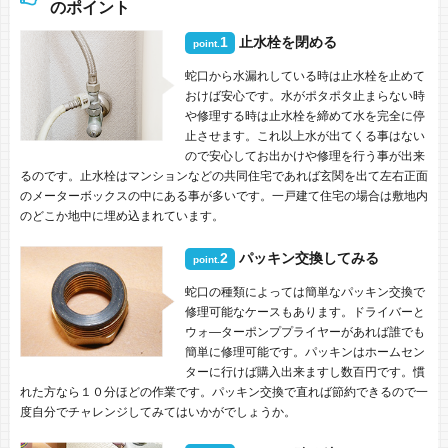
のポイント
1
止水栓を閉める
point.
蛇口から水漏れしている時は止水栓を止めて
おけば安心です。水がポタポタ止まらない時
や修理する時は止水栓を締めて水を完全に停
止させます。これ以上水が出てくる事はない
ので安心してお出かけや修理を行う事が出来
るのです。止水栓はマンションなどの共同住宅であれば玄関を出て左右正面
のメーターボックスの中にある事が多いです。一戸建て住宅の場合は敷地内
のどこか地中に埋め込まれています。
2
パッキン交換してみる
point.
蛇口の種類によっては簡単なパッキン交換で
修理可能なケースもあります。ドライバーと
ウォ―ターポンププライヤーがあれば誰でも
簡単に修理可能です。パッキンはホームセン
ターに行けば購入出来ますし数百円です。慣
れた方なら１０分ほどの作業です。パッキン交換で直れば節約できるので一
度自分でチャレンジしてみてはいかがでしょうか。