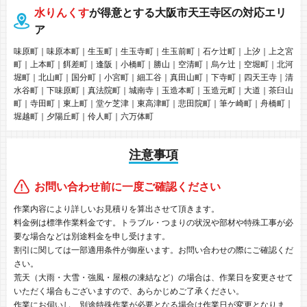
水りんくす
が得意とする大阪市天王寺区の対応エリ
ア
味原町｜味原本町｜生玉町｜生玉寺町｜生玉前町｜石ケ辻町｜上汐｜上之宮
町｜上本町｜餌差町｜逢阪｜小橋町｜勝山｜空清町｜烏ケ辻｜空堀町｜北河
堀町｜北山町｜国分町｜小宮町｜細工谷｜真田山町｜下寺町｜四天王寺｜清
水谷町｜下味原町｜真法院町｜城南寺｜玉造本町｜玉造元町｜大道｜茶臼山
町｜寺田町｜東上町｜堂ケ芝津｜東高津町｜悲田院町｜筆ケ崎町｜舟橋町｜
堀越町｜夕陽丘町｜伶人町｜六万体町
注意事項
お問い合わせ前に一度ご確認ください
作業内容により詳しいお見積りを算出させて頂きます。
料金例は標準作業料金です。トラブル・つまりの状況や部材や特殊工事が必
要な場合などは別途料金を申し受けます。
割引に関しては一部適用条件が御座います。お問い合わせの際にご確認くだ
さい。
荒天（大雨・大雪・強風・屋根の凍結など）の場合は、作業日を変更させて
いただく場合もございますので、あらかじめご了承ください。
作業にお伺いし、別途特殊作業が必要となる場合は作業日が変更となりま