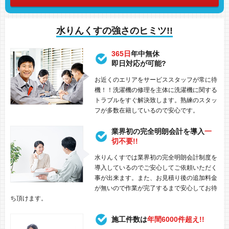
水りんくすの強さのヒミツ!!
365日
年中無休
即日対応が可能?
お近くのエリアをサービススタッフが常に待
機！！洗濯機の修理を主体に洗濯機に関する
トラブルをすぐ解決致します。熟練のスタッ
フが多数在籍しているので安心です。
業界初の完全明朗会計を導入
一
切不要!!
水りんくすでは業界初の完全明朗会計制度を
導入しているのでご安心してご依頼いただく
事が出来ます。また、お見積り後の追加料金
が無いので作業が完了するまで安心してお待
ち頂けます。
施工件数は
年間6000件超え!!