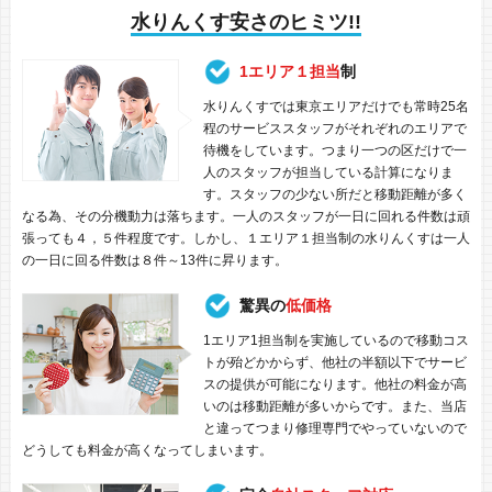
水りんくす安さのヒミツ!!
1エリア１担当
制
水りんくすでは東京エリアだけでも常時25名
程のサービススタッフがそれぞれのエリアで
待機をしています。つまり一つの区だけで一
人のスタッフが担当している計算になりま
す。スタッフの少ない所だと移動距離が多く
なる為、その分機動力は落ちます。一人のスタッフが一日に回れる件数は頑
張っても４，５件程度です。しかし、１エリア１担当制の水りんくすは一人
の一日に回る件数は８件～13件に昇ります。
驚異の
低価格
1エリア1担当制を実施しているので移動コス
トが殆どかからず、他社の半額以下でサービ
スの提供が可能になります。他社の料金が高
いのは移動距離が多いからです。また、当店
と違ってつまり修理専門でやっていないので
どうしても料金が高くなってしまいます。