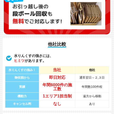
他社比較
水りんくすの強さには、
ヒミツ
があります。
当社
水りんくすの強み！
他社
即日対応
御依頼から
通常翌日～２,３日
年間
6000件
の
施
実績
年間数100件程
工数
1エリア1担当制
機動力
遠方から移動
なし
キャンセル料
あり