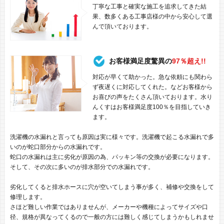
丁寧な工事と確実な施工を追求してきた結
果、数多くある工事店様の中から安心して選
んで頂いております。
お客様満足度驚異の
97％超え!!
対応が早くて助かった。急な依頼にも関わら
ず夜遅くに対応してくれた。などお客様から
お喜びの声をたくさん頂いております。水り
んくすはお客様満足度100％を目指していき
ます。
洗濯機の水漏れと言っても原因は実に様々です。洗濯機で起こる水漏れで多
いのが蛇口部分からの水漏れです。
蛇口の水漏れは主に劣化が原因の為、パッキン等の交換が必要になります。
そして、その次に多いのが排水部分での水漏れです。
劣化してくると排水ホースに穴が空いてしまう事が多く、補修や交換をして
修理します。
さほど難しい作業ではありませんが、メーカーや機種によってサイズや口
径、規格が異なってくるので一般の方には難しく感じてしまうかもしれませ