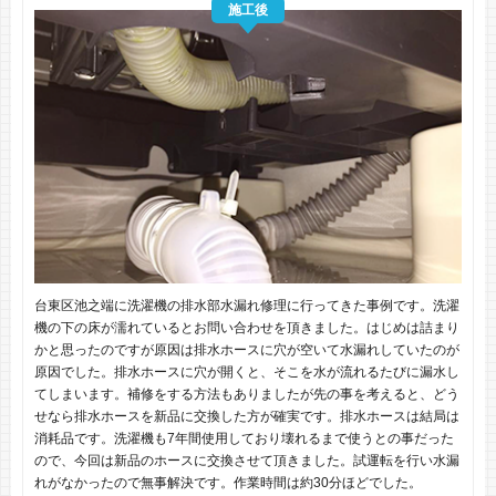
施工後
台東区池之端に洗濯機の排水部水漏れ修理に行ってきた事例です。洗濯
機の下の床が濡れているとお問い合わせを頂きました。はじめは詰まり
かと思ったのですが原因は排水ホースに穴が空いて水漏れしていたのが
原因でした。排水ホースに穴が開くと、そこを水が流れるたびに漏水し
てしまいます。補修をする方法もありましたが先の事を考えると、どう
せなら排水ホースを新品に交換した方が確実です。排水ホースは結局は
消耗品です。洗濯機も7年間使用しており壊れるまで使うとの事だった
ので、今回は新品のホースに交換させて頂きました。試運転を行い水漏
れがなかったので無事解決です。作業時間は約30分ほどでした。