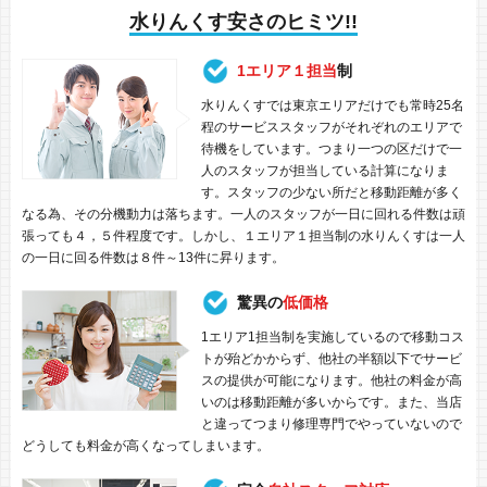
水りんくす安さのヒミツ!!
1エリア１担当
制
水りんくすでは東京エリアだけでも常時25名
程のサービススタッフがそれぞれのエリアで
待機をしています。つまり一つの区だけで一
人のスタッフが担当している計算になりま
す。スタッフの少ない所だと移動距離が多く
なる為、その分機動力は落ちます。一人のスタッフが一日に回れる件数は頑
張っても４，５件程度です。しかし、１エリア１担当制の水りんくすは一人
の一日に回る件数は８件～13件に昇ります。
驚異の
低価格
1エリア1担当制を実施しているので移動コス
トが殆どかからず、他社の半額以下でサービ
スの提供が可能になります。他社の料金が高
いのは移動距離が多いからです。また、当店
と違ってつまり修理専門でやっていないので
どうしても料金が高くなってしまいます。