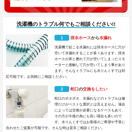
洗濯機のトラブル何でもご相談ください!!
1
排水ホース
から
水漏れ
洗濯機で起こる水漏れには排水ホースに穴が
空いて水漏れすることが多々あります。排水
ホースが床と擦れて穴が空いてしまったりモ
ーターと接触して穴が空いてしまう事があり
ます。そんなトラブルにも水りんくすでは対
応可能です。お気軽にご相談ください。
2
蛇口
の
交換をしたい
蛇口のポタポタ、水漏れなどのトラブルは修
理だけがベストな選択とは言えません。場合
によっては交換が必要になるケースもあり、
その方が今後の為にも良い場合も多いので
す。水りんくすではお客様のご希望や予算に
合わせたご提案が可能です。そんな時は是非ご相談ください。