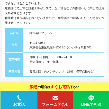
できない場合がございます。
建物側にて正常な設備工事が出来ていない場合などの修理不可に関してはお
支払対象となります。
作業時は動作確認をおこないますので、修理後のご確認いただいた時点で作
業は終了となります。
会社名
株式会社プリベント
〒111-0054
住所
東京都台東区鳥越2-12-13グランシティ鳥越401
月曜日～日曜日 8：00～24：00
営業時間
定休日無し 年中無休
事業内容
各種水回りのメンテナンス、設備、保守点検など
緊急
すぐお電話
の場合は
下さい
LINEで相談
お電話
フォーム問合せ