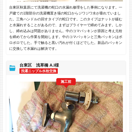
台東区秋葉原にて洗濯機の蛇口の水漏れ修理をした事例になります。一
戸建ての1階部分の洗濯機置き場の蛇口からジワジワ水が垂れていまし
た。三角ハンドルの回すタイプの蛇口です。このタイプはナットが緩む
と水漏れすることがあるので、まずはプライヤーで締めてみます。しか
し、締め込みは問題がありません。中のコマパッキンが原因と考え元栓
を締めてから作業を開始します。中のコマパッキンと三角パッキンはボ
ロボロでした。手で触ると黒い汚れが付くほどでした。新品のパッキン
に交換して水漏れは解決です。
台東区 浅草橋 A.I様
洗濯ニップル水栓交換
施工前