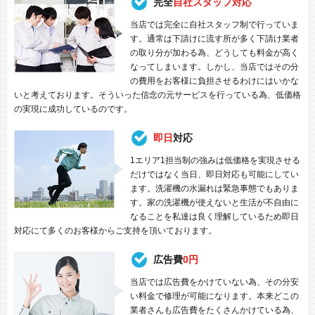
完全
自社スタッフ対応
当店では完全に自社スタッフ制で行っていま
す。通常は下請けに流す所が多く下請け業者
の取り分が加わる為、どうしても料金が高く
なってしまいます。しかし、当店ではその分
の費用をお客様に負担させるわけにはいかな
いと考えております。そういった信念の元サービスを行っている為、低価格
の実現に成功しているのです。
即日
対応
1エリア1担当制の強みは低価格を実現させる
だけではなく当日、即日対応も可能にしてい
ます。洗濯機の水漏れは緊急事態でもありま
す。家の洗濯機が使えないと生活が不自由に
なることを私達は良く理解しているため即日
対応にて多くのお客様からご支持を頂いております。
広告費
0円
当店では広告費をかけていない為、その分安
い料金で修理が可能になります。本来どこの
業者さんも広告費をたくさんかけている為、