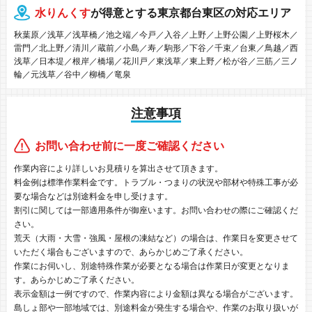
水りんくす
が得意とする東京都台東区の対応エリア
秋葉原／浅草／浅草橋／池之端／今戸／入谷／上野／上野公園／上野桜木／
雷門／北上野／清川／蔵前／小島／寿／駒形／下谷／千束／台東／鳥越／西
浅草／日本堤／根岸／橋場／花川戸／東浅草／東上野／松が谷／三筋／三ノ
輪／元浅草／谷中／柳橋／竜泉
注意事項
お問い合わせ前に一度ご確認ください
作業内容により詳しいお見積りを算出させて頂きます。
料金例は標準作業料金です。トラブル・つまりの状況や部材や特殊工事が必
要な場合などは別途料金を申し受けます。
割引に関しては一部適用条件が御座います。お問い合わせの際にご確認くだ
さい。
荒天（大雨・大雪・強風・屋根の凍結など）の場合は、作業日を変更させて
いただく場合もございますので、あらかじめご了承ください。
作業にお伺いし、別途特殊作業が必要となる場合は作業日が変更となりま
す。あらかじめご了承ください。
表示金額は一例ですので、作業内容により金額は異なる場合がございます。
島しょ部や一部地域では、別途料金が発生する場合や、作業のお取り扱いが