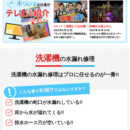
洗濯機
の水漏れ修理
洗濯機の水漏れ修理
は
プロ
に任せるのが
一番!!
洗濯機の蛇口
が
水漏れしている!!
床から水
が
溢れてくる!!
排水ホース
穴が空いている!!