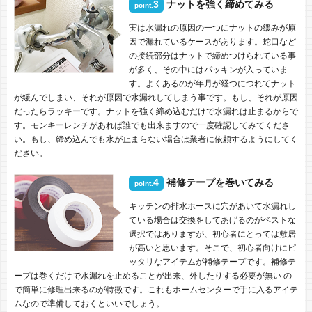
3
ナットを強く締めてみる
point.
実は水漏れの原因の一つにナットの緩みが原
因で漏れているケースがあります。蛇口など
の接続部分はナットで締めつけられている事
が多く、その中にはパッキンが入っていま
す。よくあるのが年月が経つにつれてナット
が緩んでしまい、それが原因で水漏れしてしまう事です。もし、それが原因
だったらラッキーです。ナットを強く締め込むだけで水漏れは止まるからで
す。モンキーレンチがあれば誰でも出来ますので一度確認してみてくださ
い。もし、締め込んでも水が止まらない場合は業者に依頼するようにしてく
ださい。
4
補修テープを巻いてみる
point.
キッチンの排水ホースに穴があいて水漏れし
ている場合は交換をしてあげるのがベストな
選択ではありますが、初心者にとっては敷居
が高いと思います。そこで、初心者向けにピ
ッタリなアイテムが補修テープです。補修テ
ープは巻くだけで水漏れを止めることが出来、外したりする必要が無い の
で簡単に修理出来るのが特徴です。これもホームセンターで手に入るアイテ
ムなので準備しておくといいでしょう。