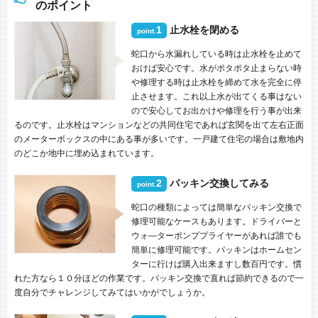
のポイント
1
止水栓を閉める
point.
蛇口から水漏れしている時は止水栓を止めて
おけば安心です。水がポタポタ止まらない時
や修理する時は止水栓を締めて水を完全に停
止させます。これ以上水が出てくる事はない
ので安心してお出かけや修理を行う事が出来
るのです。止水栓はマンションなどの共同住宅であれば玄関を出て左右正面
のメーターボックスの中にある事が多いです。一戸建て住宅の場合は敷地内
のどこか地中に埋め込まれています。
2
パッキン交換してみる
point.
蛇口の種類によっては簡単なパッキン交換で
修理可能なケースもあります。ドライバーと
ウォ―ターポンププライヤーがあれば誰でも
簡単に修理可能です。パッキンはホームセン
ターに行けば購入出来ますし数百円です。慣
れた方なら１０分ほどの作業です。パッキン交換で直れば節約できるので一
度自分でチャレンジしてみてはいかがでしょうか。