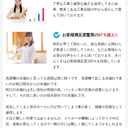
丁寧な工事と確実な施工を追求してきた結
果、数多くある工事店様の中から安心して選
んで頂いております。
お客様満足度驚異の
97％超え!!
対応が早くて助かった。急な依頼にも関わら
ず夜遅くに対応してくれた。などお客様から
お喜びの声をたくさん頂いております。水り
んくすはお客様満足度100％を目指していき
ます。
洗濯機の水漏れと言っても原因は実に様々です。洗濯機で起こる水漏れで多
いのが蛇口部分からの水漏れです。
蛇口の水漏れは主に劣化が原因の為、パッキン等の交換が必要になります。
そして、その次に多いのが排水部分での水漏れです。
劣化してくると排水ホースに穴が空いてしまう事が多く、補修や交換をして
修理します。
さほど難しい作業ではありませんが、メーカーや機種によってサイズや口
径、規格が異なってくるので一般の方には難しく感じてしまうかもしれませ