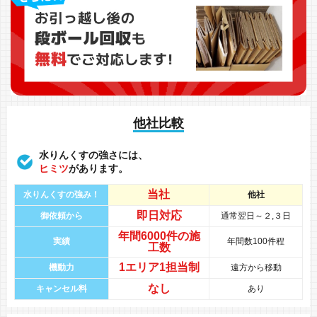
他社比較
水りんくすの強さには、
ヒミツ
があります。
当社
水りんくすの強み！
他社
即日対応
御依頼から
通常翌日～２,３日
年間
6000件
の
施
実績
年間数100件程
工数
1エリア1担当制
機動力
遠方から移動
なし
キャンセル料
あり