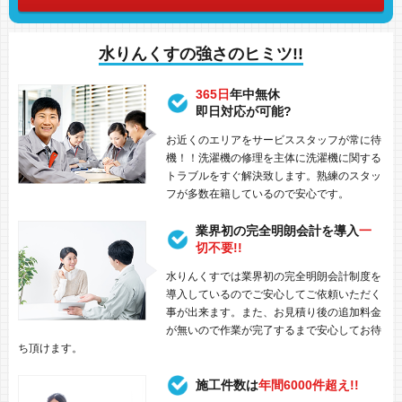
水りんくすの強さのヒミツ!!
365日
年中無休
即日対応が可能?
お近くのエリアをサービススタッフが常に待
機！！洗濯機の修理を主体に洗濯機に関する
トラブルをすぐ解決致します。熟練のスタッ
フが多数在籍しているので安心です。
業界初の完全明朗会計を導入
一
切不要!!
水りんくすでは業界初の完全明朗会計制度を
導入しているのでご安心してご依頼いただく
事が出来ます。また、お見積り後の追加料金
が無いので作業が完了するまで安心してお待
ち頂けます。
施工件数は
年間6000件超え!!