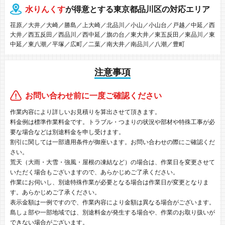
水りんくす
が得意とする東京都品川区の対応エリア
荏原／大井／大崎／勝島／上大崎／北品川／小山／小山台／戸越／中延／西
大井／西五反田／西品川／西中延／旗の台／東大井／東五反田／東品川／東
中延／東八潮／平塚／広町／二葉／南大井／南品川／八潮／豊町
注意事項
お問い合わせ前に一度ご確認ください
作業内容により詳しいお見積りを算出させて頂きます。
料金例は標準作業料金です。トラブル・つまりの状況や部材や特殊工事が必
要な場合などは別途料金を申し受けます。
割引に関しては一部適用条件が御座います。お問い合わせの際にご確認くだ
さい。
荒天（大雨・大雪・強風・屋根の凍結など）の場合は、作業日を変更させて
いただく場合もございますので、あらかじめご了承ください。
作業にお伺いし、別途特殊作業が必要となる場合は作業日が変更となりま
す。あらかじめご了承ください。
表示金額は一例ですので、作業内容により金額は異なる場合がございます。
島しょ部や一部地域では、別途料金が発生する場合や、作業のお取り扱いが
できない場合がございます。