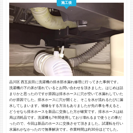
施工後
品川区 西五反田に洗濯機の排水部水漏れ修理に行ってきた事例です。
洗濯機の下の床が濡れているとお問い合わせを頂きました。はじめは詰
まりかと思ったのですが原因は排水ホースに穴が空いて水漏れしていた
のが原因でした。排水ホースに穴が開くと、そこを水が流れるたびに漏
水してしまいます。補修をする方法もありましたが先の事を考えると、
どうせなら排水ホースを新品に交換した方が確実です。排水ホースは結
局は消耗品です。洗濯機も7年間使用しており壊れるまで使うとの事だ
ったので、今回は新品のホースに交換させて頂きました。試運転を行い
水漏れがなかったので無事解決です。作業時間は約30分ほどでした。