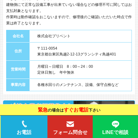
建物側にて正常な設備工事が出来ていない場合などの修理不可に関してはお
支払対象となります。
作業時は動作確認をおこないますので、修理後のご確認いただいた時点で作
業は終了となります。
会社名
株式会社プリベント
〒111-0054
住所
東京都台東区鳥越2-12-13グランシティ鳥越401
月曜日～日曜日 8：00～24：00
営業時間
定休日無し 年中無休
事業内容
各種水回りのメンテナンス、設備、保守点検など
緊急
すぐお電話
の場合は
下さい
LINEで相談
お電話
フォーム問合せ