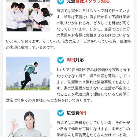
完全
自社スタッフ対応
当店では完全に自社スタッフ制で行っていま
す。通常は下請けに流す所が多く下請け業者
の取り分が加わる為、どうしても料金が高く
なってしまいます。しかし、当店ではその分
の費用をお客様に負担させるわけにはいかな
いと考えております。そういった信念の元サービスを行っている為、低価格
の実現に成功しているのです。
即日
対応
1エリア1担当制の強みは低価格を実現させる
だけではなく当日、即日対応も可能にしてい
ます。洗濯機の水漏れは緊急事態でもありま
す。家の洗濯機が使えないと生活が不自由に
なることを私達は良く理解しているため即日
対応にて多くのお客様からご支持を頂いております。
広告費
0円
当店では広告費をかけていない為、その分安
い料金で修理が可能になります。本来どこの
業者さんも広告費をたくさんかけている為、