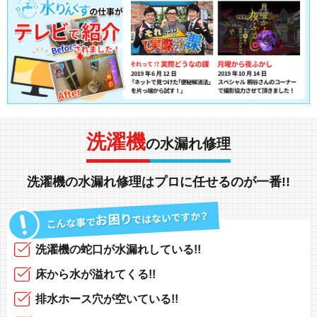
洗濯機
の水漏れ修理
洗濯機の水漏れ修理
は
プロ
に任せるのが
一番!!
洗濯機の蛇口
が
水漏れしている!!
床から水
が
溢れてくる!!
排水ホース
穴が空いている!!