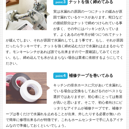
3
ナットを強く締めてみる
point.
実は水漏れの原因の一つにナットの緩みが原
因で漏れているケースがあります。蛇口など
の接続部分はナットで締めつけられている事
が多く、その中にはパッキンが入っていま
す。よくあるのが年月が経つにつれてナット
が緩んでしまい、それが原因で水漏れしてしまう事です。もし、それが原因
だったらラッキーです。ナットを強く締め込むだけで水漏れは止まるからで
す。モンキーレンチがあれば誰でも出来ますので一度確認してみてくださ
い。もし、締め込んでも水が止まらない場合は業者に依頼するようにしてく
ださい。
4
補修テープを巻いてみる
point.
キッチンの排水ホースに穴があいて水漏れし
ている場合は交換をしてあげるのがベストな
選択ではありますが、初心者にとっては敷居
が高いと思います。そこで、初心者向けにピ
ッタリなアイテムが補修テープです。補修テ
ープは巻くだけで水漏れを止めることが出来、外したりする必要が無い の
で簡単に修理出来るのが特徴です。これもホームセンターで手に入るアイテ
ムなので準備しておくといいでしょう。