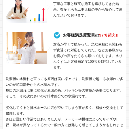
丁寧な工事と確実な施工を追求してきた結
果、数多くある工事店様の中から安心して選
んで頂いております。
お客様満足度驚異の
97％超え!!
対応が早くて助かった。急な依頼にも関わら
ず夜遅くに対応してくれた。などお客様から
お喜びの声をたくさん頂いております。水り
んくすはお客様満足度100％を目指していき
ます。
洗濯機の水漏れと言っても原因は実に様々です。洗濯機で起こる水漏れで多
いのが蛇口部分からの水漏れです。
蛇口の水漏れは主に劣化が原因の為、パッキン等の交換が必要になります。
そして、その次に多いのが排水部分での水漏れです。
劣化してくると排水ホースに穴が空いてしまう事が多く、補修や交換をして
修理します。
さほど難しい作業ではありませんが、メーカーや機種によってサイズや口
径、規格が異なってくるので一般の方には難しく感じてしまうかもしれませ