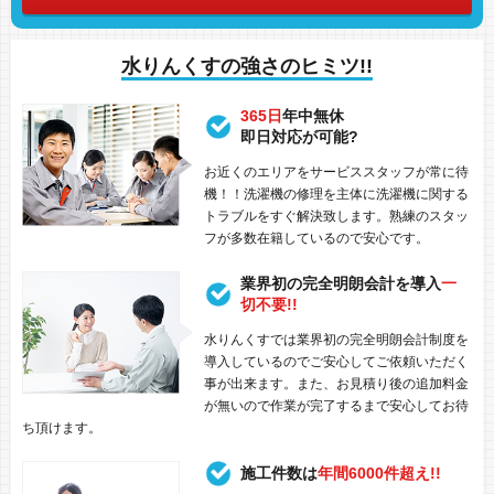
水りんくすの強さのヒミツ!!
365日
年中無休
即日対応が可能?
お近くのエリアをサービススタッフが常に待
機！！洗濯機の修理を主体に洗濯機に関する
トラブルをすぐ解決致します。熟練のスタッ
フが多数在籍しているので安心です。
業界初の完全明朗会計を導入
一
切不要!!
水りんくすでは業界初の完全明朗会計制度を
導入しているのでご安心してご依頼いただく
事が出来ます。また、お見積り後の追加料金
が無いので作業が完了するまで安心してお待
ち頂けます。
施工件数は
年間6000件超え!!