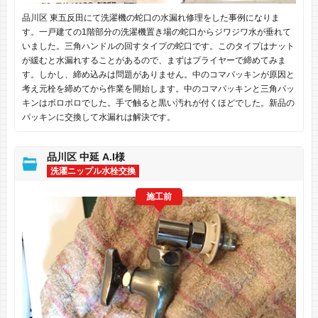
品川区 東五反田にて洗濯機の蛇口の水漏れ修理をした事例になりま
す。一戸建ての1階部分の洗濯機置き場の蛇口からジワジワ水が垂れて
いました。三角ハンドルの回すタイプの蛇口です。このタイプはナット
が緩むと水漏れすることがあるので、まずはプライヤーで締めてみま
す。しかし、締め込みは問題がありません。中のコマパッキンが原因と
考え元栓を締めてから作業を開始します。中のコマパッキンと三角パッ
キンはボロボロでした。手で触ると黒い汚れが付くほどでした。新品の
パッキンに交換して水漏れは解決です。
品川区 中延 A.I様
洗濯ニップル水栓交換
施工前