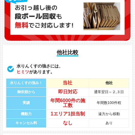
他社比較
水りんくすの強さには、
ヒミツ
があります。
当社
水りんくすの強み！
他社
即日対応
御依頼から
通常翌日～２,３日
年間
6000件
の
施
実績
年間数100件程
工数
1エリア1担当制
機動力
遠方から移動
なし
キャンセル料
あり