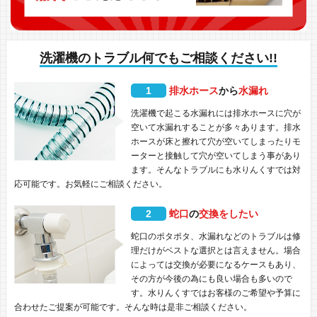
洗濯機のトラブル何でもご相談ください!!
1
排水ホース
から
水漏れ
洗濯機で起こる水漏れには排水ホースに穴が
空いて水漏れすることが多々あります。排水
ホースが床と擦れて穴が空いてしまったりモ
ーターと接触して穴が空いてしまう事があり
ます。そんなトラブルにも水りんくすでは対
応可能です。お気軽にご相談ください。
2
蛇口
の
交換をしたい
蛇口のポタポタ、水漏れなどのトラブルは修
理だけがベストな選択とは言えません。場合
によっては交換が必要になるケースもあり、
その方が今後の為にも良い場合も多いので
す。水りんくすではお客様のご希望や予算に
合わせたご提案が可能です。そんな時は是非ご相談ください。