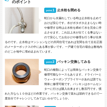
のポイント
1
止水栓を閉める
point.
蛇口から水漏れしている時は止水栓を止めて
おけば安心です。水がポタポタ止まらない時
や修理する時は止水栓を締めて水を完全に停
止させます。これ以上水が出てくる事はない
ので安心してお出かけや修理を行う事が出来
るのです。止水栓はマンションなどの共同住宅であれば玄関を出て左右正面
のメーターボックスの中にある事が多いです。一戸建て住宅の場合は敷地内
のどこか地中に埋め込まれています。
2
パッキン交換してみる
point.
蛇口の種類によっては簡単なパッキン交換で
修理可能なケースもあります。ドライバーと
ウォ―ターポンププライヤーがあれば誰でも
簡単に修理可能です。パッキンはホームセン
ターに行けば購入出来ますし数百円です。慣
れた方なら１０分ほどの作業です。パッキン交換で直れば節約できるので一
度自分でチャレンジしてみてはいかがでしょうか。