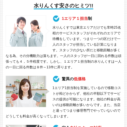
水りんくす安さのヒミツ!!
1エリア１担当
制
水りんくすでは東京エリアだけでも常時25名
程のサービススタッフがそれぞれのエリアで
待機をしています。つまり一つの区だけで一
人のスタッフが担当している計算になりま
す。スタッフの少ない所だと移動距離が多く
なる為、その分機動力は落ちます。一人のスタッフが一日に回れる件数は頑
張っても４，５件程度です。しかし、１エリア１担当制の水りんくすは一人
の一日に回る件数は８件～13件に昇ります。
驚異の
低価格
1エリア1担当制を実施しているので移動コス
トが殆どかからず、他社の半額以下でサービ
スの提供が可能になります。他社の料金が高
いのは移動距離が多いからです。また、当店
と違ってつまり修理専門でやっていないので
どうしても料金が高くなってしまいます。