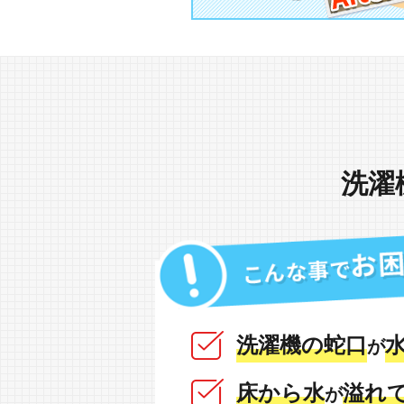
洗濯
洗濯機の蛇口
水
が
床から水
溢れて
が