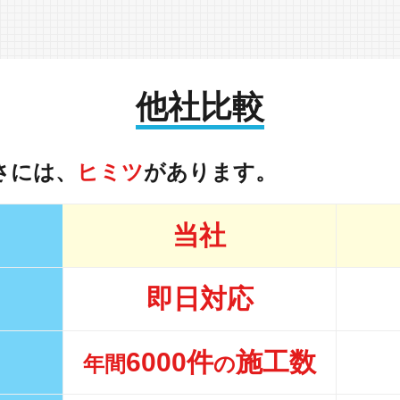
他社比較
さには、
ヒミツ
があります。
当社
即日対応
6000件
施工数
年間
の