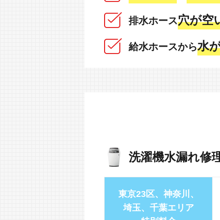
穴が空い
排水ホース
水が
給水ホースから
洗濯機水漏れ修
東京23区、神奈川、
埼玉、千葉エリア