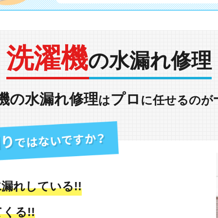
洗濯機
の水漏れ修理
機の水漏れ修理
プロ
は
に任せるのが
漏れしている!!
くる!!