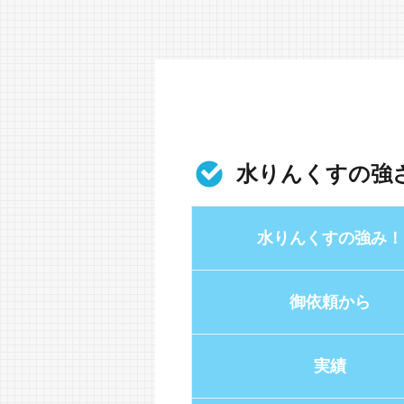
水りんくすの強
水りんくすの強み！
御依頼から
実績