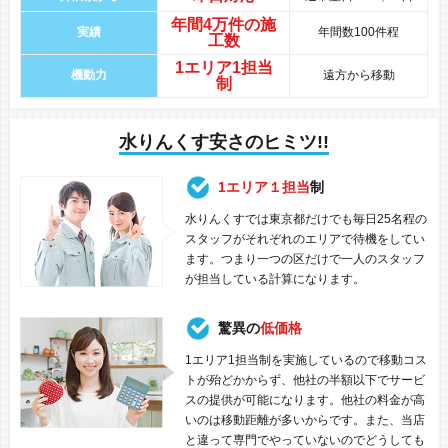
年間
4万件
の
施
実績
年間数100件程
工数
1エリア1担当
機動力
遠方から移動
制
水りんくす安さのヒミツ!!
1エリア１担当
制
水りんくすでは東京都だけでも毎日25名程の
スタッフがそれぞれのエリアで待機をしてい
ます。つまり一つの区だけで一人のスタッフ
が担当している計算になります。
驚異の
低価格
1エリア1担当制を実施しているので移動コス
トが殆どかからず、他社の半額以下でサービ
スの提供が可能になります。他社の料金が高
いのは移動距離が多いからです。また、当店
と違って専門でやっていないのでどうしても