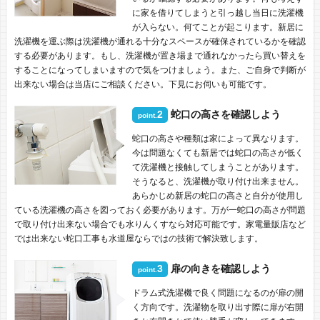
に家を借りてしまうと引っ越し当日に洗濯機
が入らない。何てことが起こります。新居に
洗濯機を運ぶ際は洗濯機が通れる十分なスペースが確保されているかを確認
する必要があります。もし、洗濯機が置き場まで通れなかったら買い替えを
することになってしまいますので気をつけましょう。また、ご自身で判断が
出来ない場合は当店にご相談ください。下見にお伺いも可能です。
2
蛇口の高さを確認しよう
point.
蛇口の高さや種類は家によって異なります。
今は問題なくても新居では蛇口の高さが低く
て洗濯機と接触してしまうことがあります。
そうなると、洗濯機が取り付け出来ません。
あらかじめ新居の蛇口の高さと自分が使用し
ている洗濯機の高さを図っておく必要があります。万が一蛇口の高さが問題
で取り付け出来ない場合でも水りんくすなら対応可能です。家電量販店など
では出来ない蛇口工事も水道屋ならではの技術で解決致します。
3
扉の向きを確認しよう
point.
ドラム式洗濯機で良く問題になるのが扉の開
く方向です。洗濯物を取り出す際に扉が右開