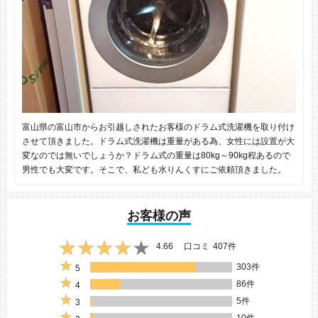
富山県の富山市からお引越しされたお客様のドラム式洗濯機を取り付け
させて頂きました。ドラム式洗濯機は重量がある為、女性には設置が大
変なのでは無いでしょうか？ドラム式の重量は80kg～90kg程あるので
男性でも大変です。そこで、私ども水りんくすにご依頼頂きました。
お客様の声
4.66
口コミ
407件
303件
5
86件
4
5件
3
10件