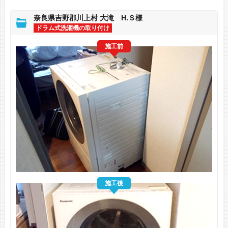
奈良県吉野郡川上村 大滝 H.Ｓ様
ドラム式洗濯機の取り付け
施工前
施工後