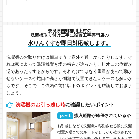
奈良県吉野郡川上村の
洗濯機取り付け工事に設置工事専門店の
水りんくすが即日対応致します。
洗濯機のお取り付けは簡単そうで意外と難しかったりします。そ
れは家によって洗濯機置き場の構造が違ったり、排水口の位置が
逆であったりするからです。それだけではなく重量があって動か
せないケースや蛇口の高さが問題で設置できないケースも多いか
らです。そこで、ご依頼の前に以下のポイントを確認しておきま
しょう。
洗濯機のお引っ越し時
に確認したいポイント
1
搬入経路が確保されているか
point.
お引越しなどで洗濯機を移動させる際に洗濯
機置き場までのルートがしっかり確保されて
いるか確認する必要があります。何も考えず