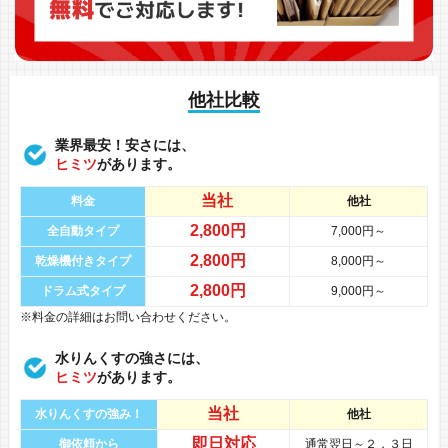
他社比較
業界最安！安さには、
ヒミツ
があります。
当社
料金
他社
2,800円
全自動タイプ
7,000円～
2,800円
乾燥機付きタイプ
8,000円～
2,800円
ドラム式タイプ
9,000円～
※料金の詳細はお問い合わせください。
水りんくすの強さには、
ヒミツ
があります。
当社
水りんくすの強み！
他社
即日対応
御依頼から
通常翌日～２，３日