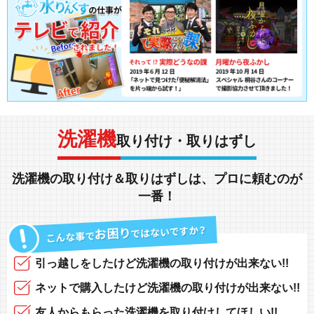
洗濯機
取り付け・取りはずし
洗濯機
の
取り付け
＆
取りはずし
は、
プロに頼む
のが
一番！
引っ越し
をしたけど
洗濯機の取り付けが出来ない!!
ネットで購入
したけど
洗濯機の取り付けが出来ない!!
友人からもらった洗濯機を取り付け
してほしい!!