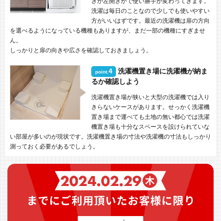
きか左開きかで使い勝手が変わってきます。
洗濯は毎日のことなので少しでも使いやすい
方がいいはずです。最近の洗濯機は扉の方向
を選べるようになっている機種もありますが、まだ一部の機種にすぎませ
ん。
しっかりと扉の向きや広さを確認しておきましょう。
4
洗濯機置き場に洗濯機が納ま
point.
るか確認しよう
洗濯機置き場が狭いと大型の洗濯機では入り
きらないケースがあります。せっかく洗濯機
置き場まで運べても土地の無い都心では洗濯
機置き場も十分なスペースを設けられていな
い部屋が多いのが現状です。洗濯機置き場の寸法や洗濯機の寸法もしっかり
測っておく必要があるでしょう。