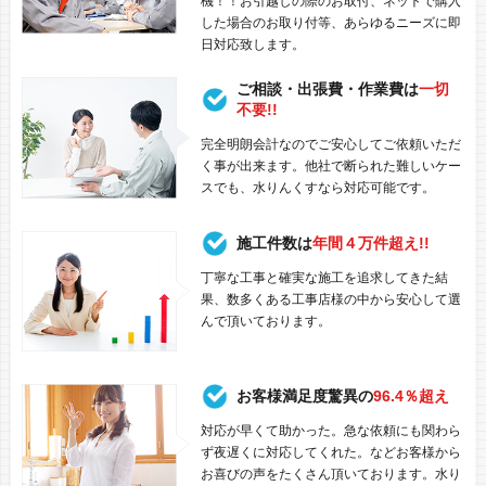
機！！お引越しの際のお取付、ネットで購入
した場合のお取り付等、あらゆるニーズに即
日対応致します。
ご相談・出張費・作業費は
一切
不要!!
完全明朗会計なのでご安心してご依頼いただ
く事が出来ます。他社で断られた難しいケー
スでも、水りんくすなら対応可能です。
施工件数は
年間４万件超え!!
丁寧な工事と確実な施工を追求してきた結
果、数多くある工事店様の中から安心して選
んで頂いております。
お客様満足度驚異の
96.4％超え
対応が早くて助かった。急な依頼にも関わら
ず夜遅くに対応してくれた。などお客様から
お喜びの声をたくさん頂いております。水り