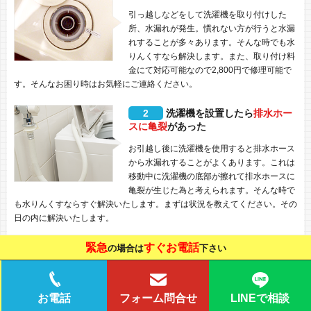
引っ越しなどをして洗濯機を取り付けした
所、水漏れが発生。慣れない方が行うと水漏
れすることが多々あります。そんな時でも水
りんくすなら解決します。また、取り付け料
金にて対応可能なので2,800円で修理可能で
す。そんなお困り時はお気軽にご連絡ください。
2
洗濯機を設置したら
排水ホー
スに亀裂
があった
お引越し後に洗濯機を使用すると排水ホース
から水漏れすることがよくあります。これは
移動中に洗濯機の底部が擦れて排水ホースに
亀裂が生じた為と考えられます。そんな時で
も水りんくすならすぐ解決いたします。まずは状況を教えてください。その
日の内に解決いたします。
緊急
すぐお電話
の場合は
下さい
よくある質問
LINEで相談
お電話
フォーム問合せ