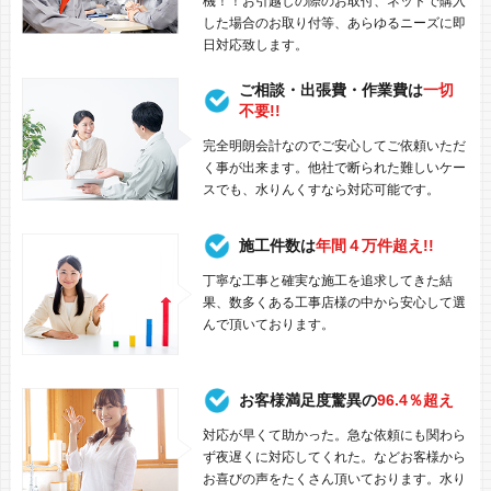
機！！お引越しの際のお取付、ネットで購入
した場合のお取り付等、あらゆるニーズに即
日対応致します。
ご相談・出張費・作業費は
一切
不要!!
完全明朗会計なのでご安心してご依頼いただ
く事が出来ます。他社で断られた難しいケー
スでも、水りんくすなら対応可能です。
施工件数は
年間４万件超え!!
丁寧な工事と確実な施工を追求してきた結
果、数多くある工事店様の中から安心して選
んで頂いております。
お客様満足度驚異の
96.4％超え
対応が早くて助かった。急な依頼にも関わら
ず夜遅くに対応してくれた。などお客様から
お喜びの声をたくさん頂いております。水り