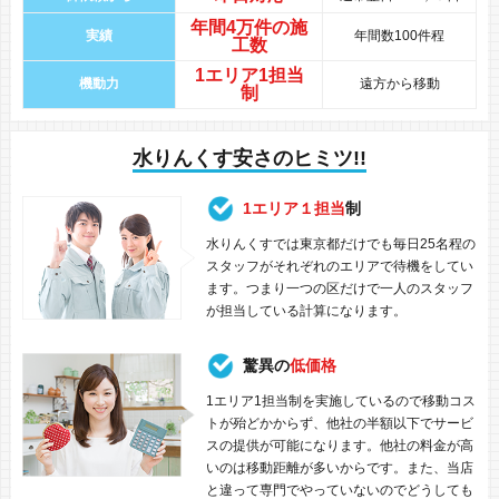
年間
4万件
の
施
実績
年間数100件程
工数
1エリア1担当
機動力
遠方から移動
制
水りんくす安さのヒミツ!!
1エリア１担当
制
水りんくすでは東京都だけでも毎日25名程の
スタッフがそれぞれのエリアで待機をしてい
ます。つまり一つの区だけで一人のスタッフ
が担当している計算になります。
驚異の
低価格
1エリア1担当制を実施しているので移動コス
トが殆どかからず、他社の半額以下でサービ
スの提供が可能になります。他社の料金が高
いのは移動距離が多いからです。また、当店
と違って専門でやっていないのでどうしても