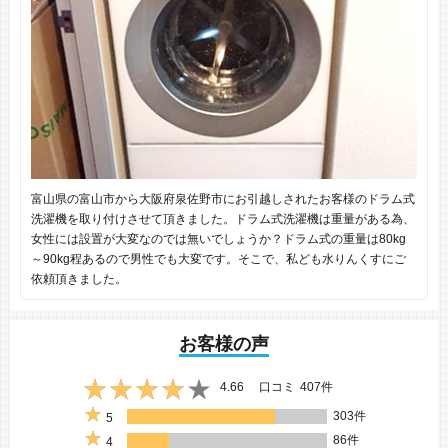
富山県の富山市から大阪府泉佐野市にお引越しされたお客様のドラム式
洗濯機を取り付けさせて頂きました。ドラム式洗濯機は重量がある為、
女性には設置が大変なのでは無いでしょうか？ドラム式の重量は80kg
～90kg程あるので男性でも大変です。そこで、私ども水りんくすにご
依頼頂きました。
お客様の声
4.66
口コミ
407件
303件
5
86件
4