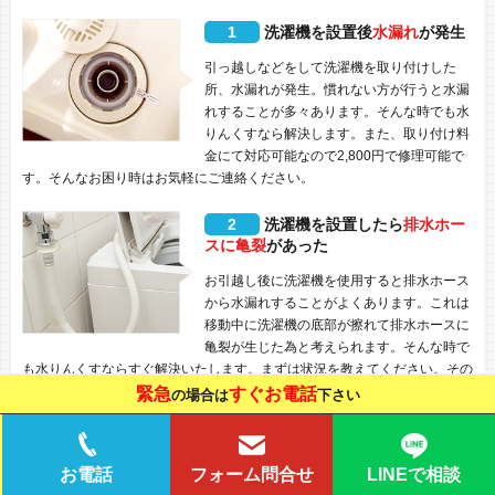
1
洗濯機を設置後
水漏れ
が発生
引っ越しなどをして洗濯機を取り付けした
所、水漏れが発生。慣れない方が行うと水漏
れすることが多々あります。そんな時でも水
りんくすなら解決します。また、取り付け料
金にて対応可能なので2,800円で修理可能で
す。そんなお困り時はお気軽にご連絡ください。
2
洗濯機を設置したら
排水ホー
スに亀裂
があった
お引越し後に洗濯機を使用すると排水ホース
から水漏れすることがよくあります。これは
移動中に洗濯機の底部が擦れて排水ホースに
亀裂が生じた為と考えられます。そんな時で
も水りんくすならすぐ解決いたします。まずは状況を教えてください。その
日の内に解決いたします。
緊急
すぐお電話
の場合は
下さい
LINEで相談
お電話
フォーム問合せ
よくある質問