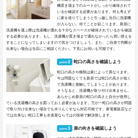
機置き場までのルートがしっかり確保されて
いるか確認する必要があります。何も考えず
に家を借りてしまうと引っ越し当日に洗濯機
が入らない。何てことが起こります。新居に
洗濯機を運ぶ際は洗濯機が通れる十分なスペースが確保されているかを確認
する必要があります。もし、洗濯機が置き場まで通れなかったら買い替えを
することになってしまいますので気をつけましょう。また、ご自身で判断が
出来ない場合は当店にご相談ください。下見にお伺いも可能です。
2
蛇口の高さを確認しよう
point.
蛇口の高さや種類は家によって異なります。
今は問題なくても新居では蛇口の高さが低く
て洗濯機と接触してしまうことがあります。
そうなると、洗濯機が取り付け出来ません。
あらかじめ新居の蛇口の高さと自分が使用し
ている洗濯機の高さを図っておく必要があります。万が一蛇口の高さが問題
で取り付け出来ない場合でも水りんくすなら対応可能です。家電量販店など
では出来ない蛇口工事も水道屋ならではの技術で解決致します。
3
扉の向きを確認しよう
point.