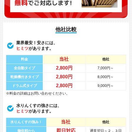
他社比較
業界最安！安さには、
ヒミツ
があります。
当社
料金
他社
2,800円
全自動タイプ
7,000円～
2,800円
乾燥機付きタイプ
8,000円～
2,800円
ドラム式タイプ
9,000円～
※料金の詳細はお問い合わせください。
水りんくすの強さには、
ヒミツ
があります。
当社
水りんくすの強み！
他社
即日対応
御依頼から
通常翌日～２，３日