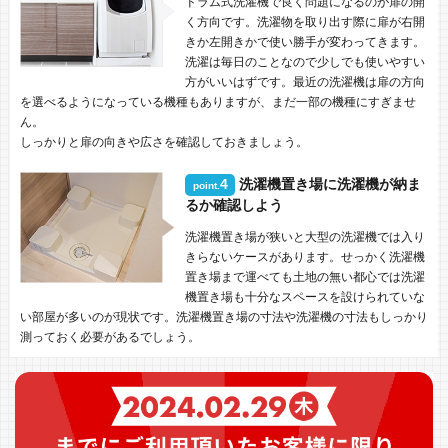
ドラム式洗濯機で良く問題になるのが扉の開
く方向です。洗濯物を取り出す際に扉が右開
きか左開きかで使い勝手が変わってきます。
洗濯は毎日のことなので少しでも使いやすい
方がいいはずです。最近の洗濯機は扉の方向
を選べるようになっている機種もありますが、まだ一部の機種にすぎませ
ん。
しっかりと扉の向きや広さを確認しておきましょう。
4
洗濯機置き場に洗濯機が納ま
point.
るか確認しよう
洗濯機置き場が狭いと大型の洗濯機では入り
きらないケースがあります。せっかく洗濯機
置き場まで運べても土地の無い都心では洗濯
機置き場も十分なスペースを設けられていな
い部屋が多いのが現状です。洗濯機置き場の寸法や洗濯機の寸法もしっかり
測っておく必要があるでしょう。