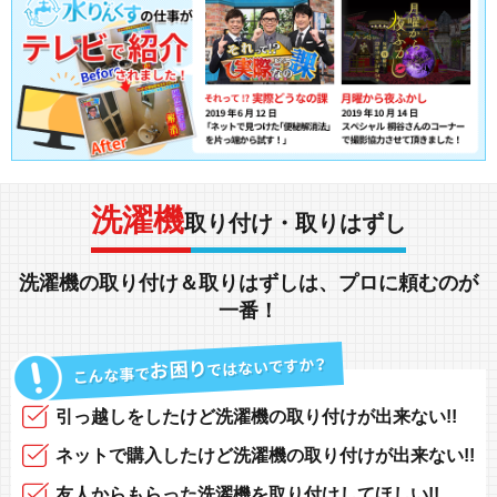
洗濯機
取り付け・取りはずし
洗濯機
の
取り付け
＆
取りはずし
は、
プロに頼む
のが
一番！
引っ越し
をしたけど
洗濯機の取り付けが出来ない!!
ネットで購入
したけど
洗濯機の取り付けが出来ない!!
友人からもらった洗濯機を取り付け
してほしい!!