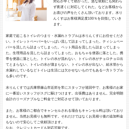
対応が早くて助かった。急な依頼にも関わら
ず夜遅くに対応してくれた。などお客様から
お喜びの声をたくさん頂いております。水り
んくすはお客様満足度100％を目指していき
ます。
家庭で起こるトイレのつまり・水漏れトラブルは水りんくすにお任せくださ
い。トイレットペーパーをいっぱい流して詰まってしまった。ティシュペー
パーを流したら詰まってしまった。ペット用品を流したら詰まってしまっ
た。生理用品を流したら詰まってしまった。おもちゃを便器に落とした。携
帯を便器に落とした。トイレの水が流れない、トイレの水がチョロチョロ出
てとまらない、トイレの水が溜まらない、トイレの水が出ない、給水管から
水漏れしているなどトイレは生活には欠かせないものでもある一方トラブル
も多いのです。
水りんくすでは兵庫県篠山市近郊を常にスタッフが巡回中で、お客様のお家
に一番近いスタッフがスグに駆けつけます。出張費はありません。完全明朗
会計のリーズナブルなご料金でご対応させて頂いております。
また、お客様のご都合でキャンセルされる場合もキャンセル料は頂いており
ません。当然お見積りも無料です。それだけではなくお見積り後の追加料金
もないので安心してご依頼頂けます。
なお、クレジットカードも対応可能です。