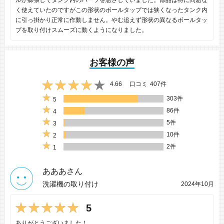
く使えていたのですがこの形状のボールタップでは狭くなったタンク内
に引っ掛かり正常に作動しません。やむ追えず形状の異なるボールタッ
プを取り付けスムーズに動くようになりました。
お客様の声
4.66
口コミ
407件
303件
5
86件
4
5件
3
10件
2
2件
1
あああさん
洗濯機の取り付け
2024年10月
5
ありがとうございました！