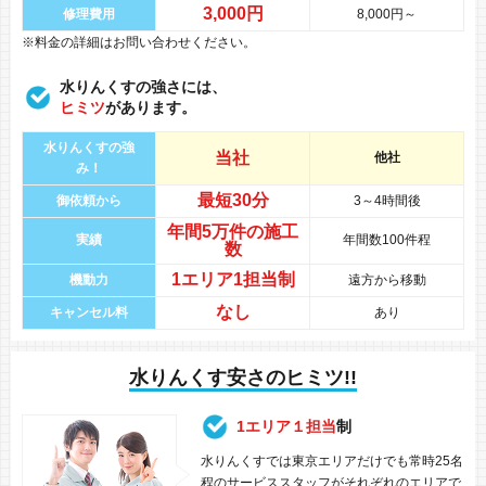
3,000円
修理費用
8,000円～
※料金の詳細はお問い合わせください。
水りんくすの強さには、
ヒミツ
があります。
水りんくすの強
当社
他社
み！
最短30分
御依頼から
3～4時間後
年間
5万件
の
施工
実績
年間数100件程
数
1エリア1担当制
機動力
遠方から移動
なし
キャンセル料
あり
水りんくす安さのヒミツ!!
1エリア１担当
制
水りんくすでは東京エリアだけでも常時25名
程のサービススタッフがそれぞれのエリアで