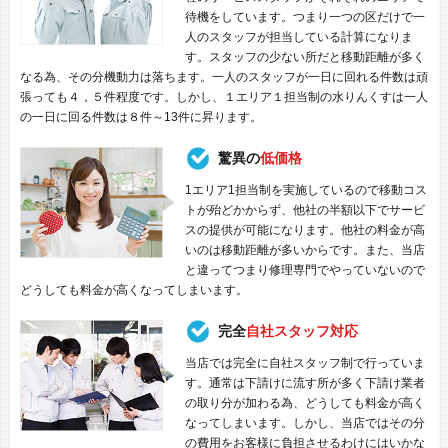
待機をしています。つまり一つの区だけで一
人のスタッフが担当している計算になりま
す。スタッフの少ない所だと移動距離が多く
なる為、その分機動力は落ちます。一人のスタッフが一日に回れる件数は頑
張っても４，５件程度です。しかし、１エリア１担当制の水りんくすは一人
の一日に回る件数は８件～13件に昇ります。
驚異の
低価格
1エリア1担当制を実施しているので移動コス
トが殆どかからず、他社の半額以下でサービ
スの提供が可能になります。他社の料金が高
いのは移動距離が多いからです。また、当店
と違ってつまり修理専門でやっていないので
どうしても料金が高くなってしまいます。
完全
自社スタッフ対応
当店では完全に自社スタッフ制で行っていま
す。通常は下請けに流す所が多く下請け業者
の取り分が加わる為、どうしても料金が高く
なってしまいます。しかし、当店ではその分
の費用をお客様に負担させるわけにはいかな