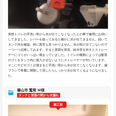
突然トイレの手洗い管から水が出てこなくなったとの事で修理にお伺い
してきました。レバーを捻ってみると確かに水が出てきません。続いて
タンク内を確認。特に異常も見つかりません。水が殆ど出てこないので
一つ一つ点検してみます。すると原因を発見。給水管を外すとストレー
ナーにゴミがいっぱい溜まっていました。トイレの種類によっては配管
のゴミをタンク内に侵入させないようにストレーナーが付いています。
そこにサビやゴミが溜まると手洗い管から水が出てこなくなります。歯
ブラシで奇麗に掃除して戻したらしっかり水が出てくるようになりまし
た。
篠山市 鷲尾 Ｍ様
タンクと便器の間から水漏れ
施工前