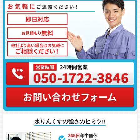
水りんくすの強さのヒミツ!!
365日
年中無休