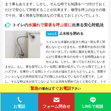
まう事もあります。しかし、そんな時でも知識を一つ付けておく
だけで安心して対処することが出来ます。修理を呼ぶのはその後
で十分。凄く簡単な対処法なので覚えておくといいでしょう。
トイレの
水漏れで業者を呼ぶ前に
出来る安心対処法
1
止水栓を閉める
point.
トイレから水漏れが起きた時は一刻も早く対
処しないといけません。仕事前やお出かけ前
のバタバタしている時に漏水を発見してもの
んびり業者が来るのを待ってる時間はありま
せんよね。しかし、放っておくわけにもいき
ません。もし、家を留守にしている間に被害が拡大していたら慌ててしまう
ハズです。仕事行ってる間にトイレの水が溢れてきたらどうしよう。実際マ
ンションなどの共同住宅では下の階に人が住んでいるので大変です。しか
し、そんな時は水が出てこないように止水栓を閉めておくと安心です。トイ
レの止水栓を閉めることで家の水道が停止する為、これ以上水が出てくる事
緊急
すぐお電話
の場合は
下さい
はありません。帰ってきてからゆっくり業者に依頼するようにしましょう。
2
タンク内を確認してみる
point.
LINEで相談
お電話
フォーム問合せ
トイレのトラブルはタンク内で異常が起きて