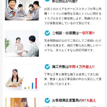
即日対応が可能?
お近くのエリアをサービススタッフが常に待
機！！トイレの修理を主体にトイレに関する
トラブルをすぐ解決致します。熟練のスタッ
フが多数在籍しているので安心です。
ご相談・出張費は
一切不要!!
完全明朗会計なのでご安心してご依頼いただ
く事が出来ます。他社で断られた難しいケー
スでも、水りんくすなら対応可能です。
施工件数は
年間４万件超え!!
丁寧な工事と確実な施工を追求してきた結
果、数多くある工事店様の中から安心して選
んで頂いております。
お客様満足度驚異の
97％超え