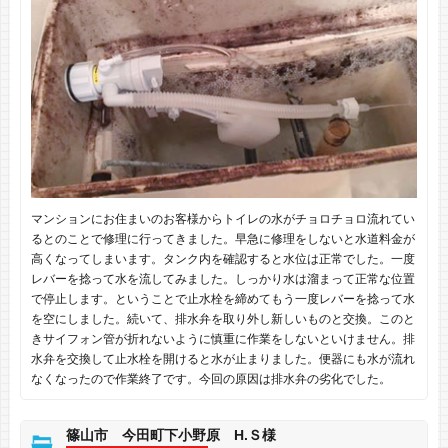
マンションにお住まいのお客様からトイレの水がチョロチョロ流れてい
るとのことで修理に行ってきました。早急に修理をしないと水道料金が
高くなってしまいます。タンク内を確認すると水位は正常でした。一度
レバーを捻って水を流してみました。しっかり水は溜まって正常な位置
で停止します。ということで止水栓を締めてもう一度レバーを捻って水
を空にしました。続いて、排水弁を取り外し新しいものと交換。このと
きサイフォン管が折れないように慎重に作業をしないといけません。排
水弁を交換して止水栓を開けると水が止まりました。便器にも水が流れ
なくなったので作業終了です。今回の原因は排水弁の劣化でした。
篠山市 今田町下小野原 H.Ｓ様