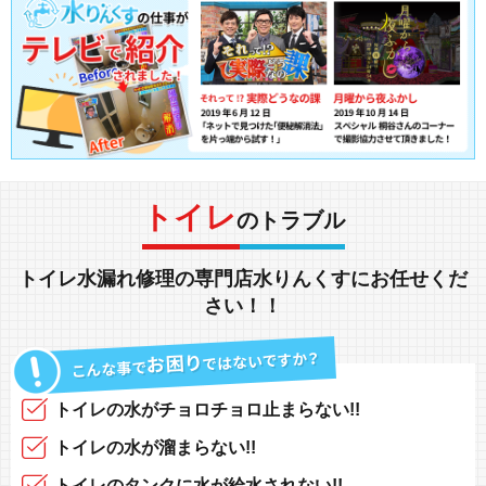
トイレ
のトラブル
トイレ水漏れ修理
の専門店
水りんくす
にお任せくだ
さい！！
トイレの水がチョロチョロ
止まらない!!
トイレの水が
溜まらない!!
トイレの
タンク
に水が
給水されない!!