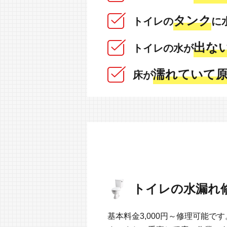
タンク
トイレの
に
出ない
トイレの水が
濡れていて原
床が
トイレの水漏れ修
基本料金3,000円～修理可能