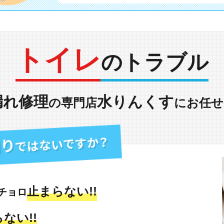
トイレ
のトラブル
漏れ修理
水りんくす
の専門店
にお任せ
止まらない!!
チョロ
ない!!