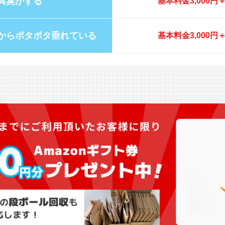
異臭がする
基本料金3,000
からポタポタ垂れている
基本料金3,000