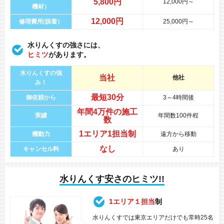
5,800円
12,000円～
機材）
12,000円
修理費用(脱着）
25,000円～
水りんくすの強さには、
ヒミツ
があります。
水りんくすの強
当社
他社
み！
最短30分
御依頼から
3～4時間後
年間
4万件
の
施工
実績
年間数100件程
数
1エリア1担当制
機動力
遠方から移動
なし
キャンセル料
あり
水りんくす安さのヒミツ!!
1エリア１担当
制
水りんくすでは東京エリアだけでも常時25名