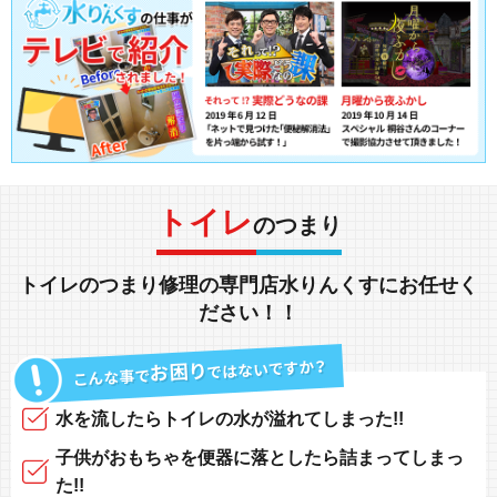
トイレ
のつまり
トイレのつまり修理
の専門店
水りんくす
にお任せく
ださい！！
水を流したらトイレの水が
溢れてしまった!!
子供がおもちゃを便器
に落としたら
詰まってしまっ
た!!