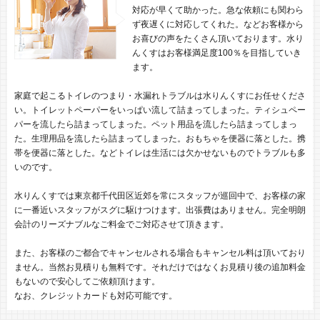
対応が早くて助かった。急な依頼にも関わら
ず夜遅くに対応してくれた。などお客様から
お喜びの声をたくさん頂いております。水り
んくすはお客様満足度100％を目指していき
ます。
家庭で起こるトイレのつまり・水漏れトラブルは水りんくすにお任せくださ
い。トイレットペーパーをいっぱい流して詰まってしまった。ティシュペー
パーを流したら詰まってしまった。ペット用品を流したら詰まってしまっ
た。生理用品を流したら詰まってしまった。おもちゃを便器に落とした。携
帯を便器に落とした。などトイレは生活には欠かせないものでトラブルも多
いのです。
水りんくすでは東京都千代田区近郊を常にスタッフが巡回中で、お客様の家
に一番近いスタッフがスグに駆けつけます。出張費はありません。完全明朗
会計のリーズナブルなご料金でご対応させて頂きます。
また、お客様のご都合でキャンセルされる場合もキャンセル料は頂いており
ません。当然お見積りも無料です。それだけではなくお見積り後の追加料金
もないので安心してご依頼頂けます。
なお、クレジットカードも対応可能です。