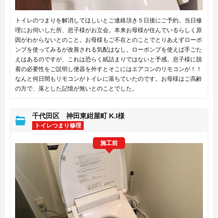
トイレのつまりを解消してほしいとご連絡頂き５日後にご予約。当日修
理にお伺いした所、息子様がお立会。本来お母様が住んでいるらしく原
因がわからないとのこと。お母様もご不在とのことでとりあえずローポ
ンプを使ってみるが改善される気配はなし。ローポンプを使えば手ごた
えはあるのですが、これは恐らく紙詰まりではないと予感。息子様に脱
着の必要性をご説明し便器を外すとそこにはエアコンのリモコンが！！
なんと何日間もリモコンがトイレに落ちていたのです。お母様はご高齢
の方で、落とした記憶が無いとのことでした。
千代田区 神田東紺屋町 K.I様
トイレつまり修理
施工前