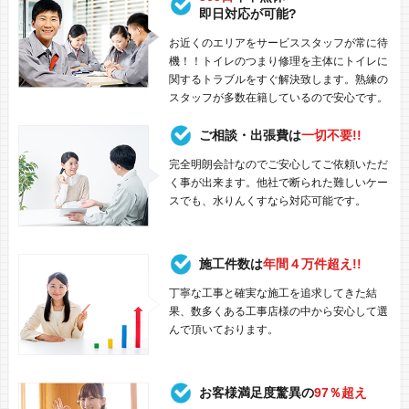
即日対応が可能?
お近くのエリアをサービススタッフが常に待
機！！トイレのつまり修理を主体にトイレに
関するトラブルをすぐ解決致します。熟練の
スタッフが多数在籍しているので安心です。
ご相談・出張費は
一切不要!!
完全明朗会計なのでご安心してご依頼いただ
く事が出来ます。他社で断られた難しいケー
スでも、水りんくすなら対応可能です。
施工件数は
年間４万件超え!!
丁寧な工事と確実な施工を追求してきた結
果、数多くある工事店様の中から安心して選
んで頂いております。
お客様満足度驚異の
97％超え