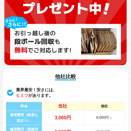
他社比較
業界最安！安さには、
ヒミツ
があります。
当社
料金
他社
修理費用（軽度な
3,000円
8,000円～
詰まり）
修理費用（業務用