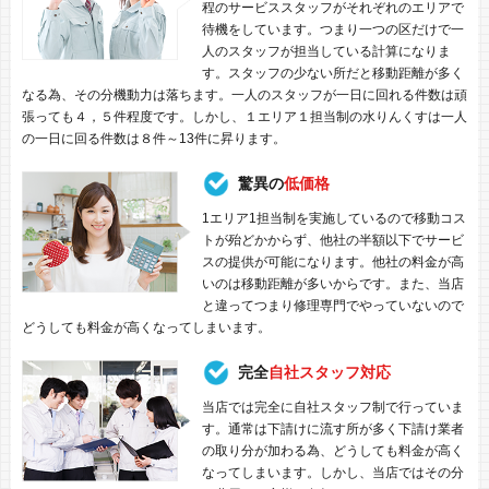
程のサービススタッフがそれぞれのエリアで
待機をしています。つまり一つの区だけで一
人のスタッフが担当している計算になりま
す。スタッフの少ない所だと移動距離が多く
なる為、その分機動力は落ちます。一人のスタッフが一日に回れる件数は頑
張っても４，５件程度です。しかし、１エリア１担当制の水りんくすは一人
の一日に回る件数は８件～13件に昇ります。
驚異の
低価格
1エリア1担当制を実施しているので移動コス
トが殆どかからず、他社の半額以下でサービ
スの提供が可能になります。他社の料金が高
いのは移動距離が多いからです。また、当店
と違ってつまり修理専門でやっていないので
どうしても料金が高くなってしまいます。
完全
自社スタッフ対応
当店では完全に自社スタッフ制で行っていま
す。通常は下請けに流す所が多く下請け業者
の取り分が加わる為、どうしても料金が高く
なってしまいます。しかし、当店ではその分