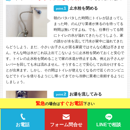
1
止水栓を閉める
point.
朝のバタバタした時間にトイレが詰まってし
まった時、のんびり業者が来るのを待ってる
時間は無いですよね。でも、仕事行ってる間
にトイレの水が溢れてきたらどうしよう。家
の誰かが水を流して汚水が家中に溢れてきた
らどうしよう。まだ、小さいお子さんが居る家庭ではそんな心配は尽きませ
ん。そんな時は水がこれ以上出てこないように止水栓を閉めておくと安心で
す。トイレの止水栓を閉めることで家の水道が停止する為、例えお子さんが
レバーを回しても水は流れません。そうすることで安心してお出かけするこ
とが出来ます。しかし、その間はトイレが使えなくなるので近くのコンビニ
などでトイレを借りるようにし帰ってきてから冷静に業者に依頼するように
しましょう。
2
お湯を流してみる
point.
緊急
すぐお電話
の場合は
下さい
トイレのつまりが起きた際に自分ですぐに出
来る対処法としてお湯を使った方法がありま
す。紙詰まりなどの軽度な詰まりに効果的で
試してみる価値は十分にあります。方法は簡
LINEで相談
お電話
フォーム問合せ
単で５０℃程のお湯をヤカンで沸かし、詰ま