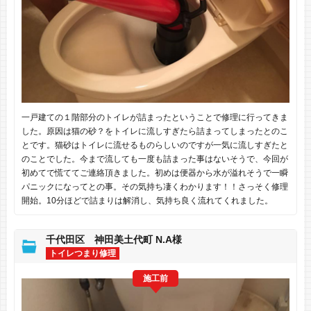
一戸建ての１階部分のトイレが詰まったということで修理に行ってきま
した。原因は猫の砂？をトイレに流しすぎたら詰まってしまったとのこ
とです。猫砂はトイレに流せるものらしいのですが一気に流しすぎたと
のことでした。今まで流しても一度も詰まった事はないそうで、今回が
初めてで慌ててご連絡頂きました。初めは便器から水が溢れそうで一瞬
パニックになってとの事。その気持ち凄くわかります！！さっそく修理
開始。10分ほどで詰まりは解消し、気持ち良く流れてくれました。
千代田区 神田美土代町 N.A様
トイレつまり修理
施工前