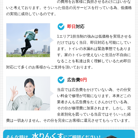
の費用をお客様に負担させるわけにはいかな
いと考えております。そういった信念の元サービスを行っている為、低価格
の実現に成功しているのです。
即日
対応
1エリア1担当制の強みは低価格を実現させる
だけではなく当日、即日対応も可能にしてい
ます。トイレの水漏れは緊急事態でもありま
す。家のトイレが使えないと生活が不自由に
なることを私達は良く理解しているため即日
対応にて多くのお客様からご支持を頂いております。
広告費
0円
当店では広告費をかけていない為、その分安
い料金で修理が可能になります。本来どこの
業者さんも広告費をたくさんかけている為、
その分が修理費に加算されます。しかし、完
全差別化を図っている当店ではそういった経
費は一切ありません。その分を完全にお客様に還元させてもらっています。