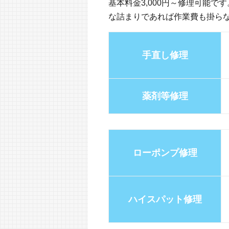
基本料金3,000円～修理可能
な詰まりであれば作業費も掛ら
手直し修理
薬剤等修理
ローポンプ修理
ハイスパット修理