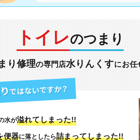
トイレ
のつまり
まり修理
水りんくす
の専門店
にお任
溢れてしまった!!
の水が
を便器
詰まってしまった!!
に落としたら