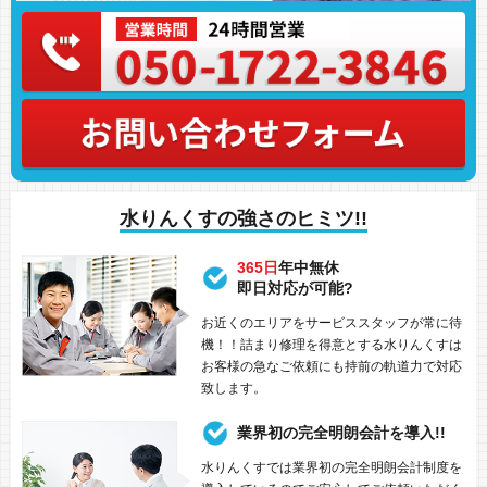
水りんくすの強さのヒミツ!!
365日
年中無休
即日対応が可能?
お近くのエリアをサービススタッフが常に待
機！！詰まり修理を得意とする水りんくすは
お客様の急なご依頼にも持前の軌道力で対応
致します。
業界初の完全明朗会計を導入!!
水りんくすでは業界初の完全明朗会計制度を