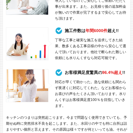
導入しているのでご安心してご依頼いただく
事が出来ます。また、お見積り後の追加料金
が無いので作業が完了するまで安心してお待
ち頂けます。
施工件数は
年間6000件
超え!!
丁寧な工事と確実な施工を追求してきた結
果、数多くある工事店様の中から安心して選
んで頂いております。他社で断られた難しい
依頼にも水りんくすなら対応可能です。
お客様満足度驚異の
96.4%超え
!!
対応が早くて助かった。急な依頼にも関わら
ず夜遅くに対応してくれた。などお客様から
お喜びの声をたくさん頂いております。水り
んくすはお客様満足度100％を目指していき
ます。
キッチンのつまりは突然起こります。今まで問題なく使用できていても、予
期せぬ時に突然排水不良を起こします。また、水回りの中でも特に台所は詰
まりやすい個所と言えます。その原因は様々ですが何といっても油。それが