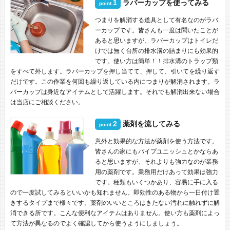
1
ラバーカップを使ってみる
point.
つまりを解消する道具として有名なのがラバ
ーカップです。皆さんも一度は聞いたことが
あると思いますが、ラバーカップはトイレだ
けでは無く台所の排水溝の詰まりにも効果的
です。使い方は簡単！！排水溝のトラップ類
をすべて外します。ラバーカップを押し当てて、押して、引いてを繰り返す
だけです。この作業を何回も繰り返している内につまりが解消されます。ラ
バーカップは身近なアイテムとして活躍します。それでも解消出来ない場合
は当店にご相談ください。
2
薬剤を流してみる
point.
意外と効果的な方法が薬剤を使う方法です。
皆さんの家にもパイプユニッシュとかならあ
ると思いますが、それよりも強力なのが業務
用の薬剤です。業務用だけあって効果は強力
です。種類もいくつかあり、容易に手に入る
ので一度試してみるといいかも知れません。即効性のある物から一日付け置
きするタイプまで様々です。薬剤のいいところはきたない汚れに触れずに解
消できる所です。こんな便利なアイテムはありません。使い方も薬剤によっ
て方法が異なるのでよく確認してから使うようにしましょう。