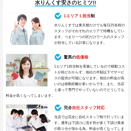
水りんくす安さのヒミツ!!
1エリア１担当
制
水りんくすでは東京都だけでも毎日25名程の
スタッフがそれぞれのエリアで待機をしてい
ます。つまり一つの区だけで一人のスタッフ
が担当している計算になります。
驚異の
低価格
1エリア1担当制を実施しているので移動コス
トが殆どかからず、他社の半額以下でサービ
スの提供が可能になります。他社の料金が高
いのは移動距離が多いからです。また、当店
と違って専門でやっていないのでどうしても
料金が高くなってしまいます。
完全
自社スタッフ対応
当店では完全に自社スタッフ制で行っていま
す。通常は下請けに流す所が多く下請け業者
の取り分が加わる為、料金が高くなってしま