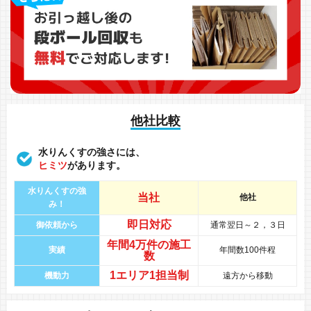
他社比較
水りんくすの強さには、
ヒミツ
があります。
水りんくすの強
当社
他社
み！
即日対応
御依頼から
通常翌日～２，３日
年間
4万件
の
施工
実績
年間数100件程
数
1エリア1担当制
機動力
遠方から移動