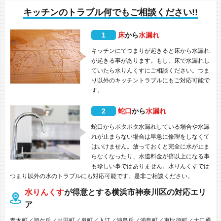
キッチンのトラブル何でもご相談ください!!
1
床
から
水漏れ
キッチンにてつまりが起きると床から水漏れ
が起きる事があります。もし、床で水漏れし
ていたら水りんくすにご相談ください。つま
り以外のキッチントラブルにもご対応可能で
す。
2
蛇口
から
水漏れ
蛇口からポタポタ水漏れしている場合や水漏
れが止まらない場合は早急に修理をしなくて
はいけません。放っておくと完全に水が止ま
らなくなったり、水道料金が倍以上になる事
も珍しい事ではありません。水りんくすでは
つまり以外の水のトラブルにも対応可能です。是非ご相談ください。
水りんくす
が得意とする横浜市神奈川区の対応エリ
ア
青木町／旭ケ丘／出田町／泉町／入江／浦島丘／浦島町／恵比須町／大口通