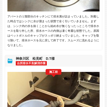
アパートの１階部分のキッチンにて排水溝が詰まっていました。到着し
た時点ではシンクに水が溜まった状態で全く引いていきません。まず
は、シンク内の水を抜くことから始め水が無くなったっところで排水ホ
ースを取り外した所、排水ホースの内側は凄く奇麗な状態でした。原因
はペットボトルのキャップがスッポリ納まっていました。キャップを取
り除いて、排水ホースを元に戻して終了です。スムーズに流れるように
なりました。
神奈川区 松見町 D.T様
台所排水不良解消作業
施工前