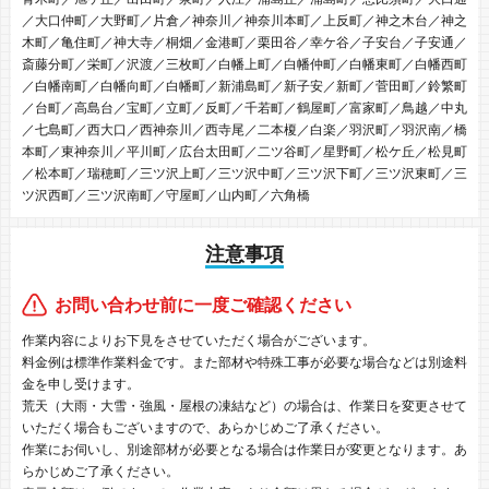
／大口仲町／大野町／片倉／神奈川／神奈川本町／上反町／神之木台／神之
木町／亀住町／神大寺／桐畑／金港町／栗田谷／幸ケ谷／子安台／子安通／
斎藤分町／栄町／沢渡／三枚町／白幡上町／白幡仲町／白幡東町／白幡西町
／白幡南町／白幡向町／白幡町／新浦島町／新子安／新町／菅田町／鈴繁町
／台町／高島台／宝町／立町／反町／千若町／鶴屋町／富家町／鳥越／中丸
／七島町／西大口／西神奈川／西寺尾／二本榎／白楽／羽沢町／羽沢南／橋
本町／東神奈川／平川町／広台太田町／二ツ谷町／星野町／松ケ丘／松見町
／松本町／瑞穂町／三ツ沢上町／三ツ沢中町／三ツ沢下町／三ツ沢東町／三
ツ沢西町／三ツ沢南町／守屋町／山内町／六角橋
注意事項
お問い合わせ前に一度ご確認ください
作業内容によりお下見をさせていただく場合がございます。
料金例は標準作業料金です。また部材や特殊工事が必要な場合などは別途料
金を申し受けます。
荒天（大雨・大雪・強風・屋根の凍結など）の場合は、作業日を変更させて
いただく場合もございますので、あらかじめご了承ください。
作業にお伺いし、別途部材が必要となる場合は作業日が変更となります。あ
らかじめご了承ください。