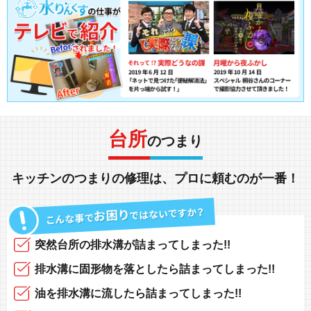
台所
のつまり
キッチン
の
つまり
の
修理
は、
プロに頼む
のが一番！
突然
台所の排水溝
が
詰まってしまった!!
排水溝
に固形物を落としたら
詰まってしまった!!
油を排水溝に
流したら
詰まってしまった!!