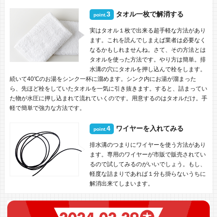
3
タオル一枚で解消する
point.
実はタオル１枚で出来る超手軽な方法があり
ます。これを読んでしまえば業者は必要なく
なるかもしれませんね。さて、その方法とは
タオルを使った方法です。やり方は簡単。排
水溝の穴にタオルを押し込んで栓をします。
続いて40℃のお湯をシンク一杯に溜めます。シンク内にお湯が溜まった
ら、先ほど栓をしていたタオルを一気に引き抜きます。すると、詰まってい
た物が水圧に押し込まれて流れていくのです。用意するのはタオルだけ。手
軽で簡単で強力な方法です。
4
ワイヤーを入れてみる
point.
排水溝のつまりにワイヤーを使う方法があり
ます。専用のワイヤーが市販で販売されてい
るので試してみるのがいいでしょう。もし、
軽度な詰まりであれば１分も掛らないうちに
解消出来てしまいます。