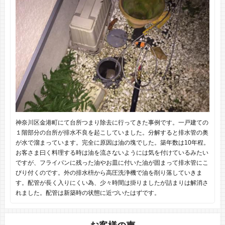
神奈川区金港町にて台所つまり除去に行ってきた事例です。一戸建ての
１階部分の台所が排水不良を起こしていました。分解すると排水管の奥
が水で溜まっています。完全に原因は油の塊でした。築年数は10年程。
お客さま曰く料理する時は油を流さないようには気を付けているみたい
ですが、フライパンに残った油やお皿に付いた油が固まって排水管にこ
びり付くのです。外の排水枡から高圧洗浄機で油を削り落していきま
す。配管が長く入りにくい為、少々時間は掛りましたが詰まりは解消さ
れました。配管は新築時の状態に近づいたはずです。