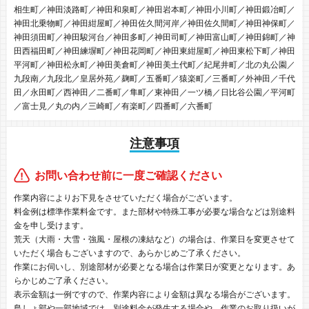
相生町／神田淡路町／神田和泉町／神田岩本町／神田小川町／神田鍛冶町／
神田北乗物町／神田紺屋町／神田佐久間河岸／神田佐久間町／神田神保町／
神田須田町／神田駿河台／神田多町／神田司町／神田富山町／神田錦町／神
田西福田町／神田練塀町／神田花岡町／神田東紺屋町／神田東松下町／神田
平河町／神田松永町／神田美倉町／神田美土代町／紀尾井町／北の丸公園／
九段南／九段北／皇居外苑／麹町／五番町／猿楽町／三番町／外神田／千代
田／永田町／西神田／二番町／隼町／東神田／一ツ橋／日比谷公園／平河町
／富士見／丸の内／三崎町／有楽町／四番町／六番町
注意事項
お問い合わせ前に一度ご確認ください
作業内容によりお下見をさせていただく場合がございます。
料金例は標準作業料金です。また部材や特殊工事が必要な場合などは別途料
金を申し受けます。
荒天（大雨・大雪・強風・屋根の凍結など）の場合は、作業日を変更させて
いただく場合もございますので、あらかじめご了承ください。
作業にお伺いし、別途部材が必要となる場合は作業日が変更となります。あ
らかじめご了承ください。
表示金額は一例ですので、作業内容により金額は異なる場合がございます。
島しょ部や一部地域では、別途料金が発生する場合や、作業のお取り扱いが