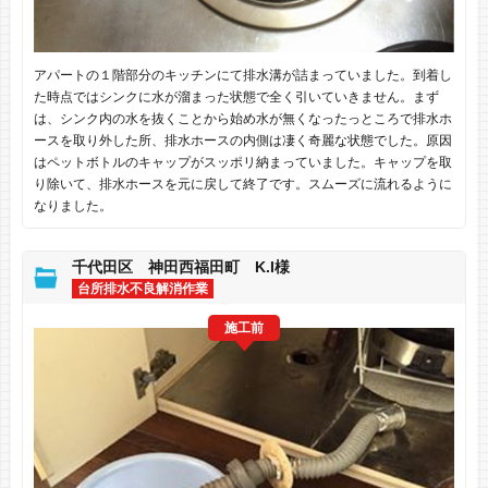
アパートの１階部分のキッチンにて排水溝が詰まっていました。到着し
た時点ではシンクに水が溜まった状態で全く引いていきません。まず
は、シンク内の水を抜くことから始め水が無くなったっところで排水ホ
ースを取り外した所、排水ホースの内側は凄く奇麗な状態でした。原因
はペットボトルのキャップがスッポリ納まっていました。キャップを取
り除いて、排水ホースを元に戻して終了です。スムーズに流れるように
なりました。
千代田区 神田西福田町 K.I様
台所排水不良解消作業
施工前