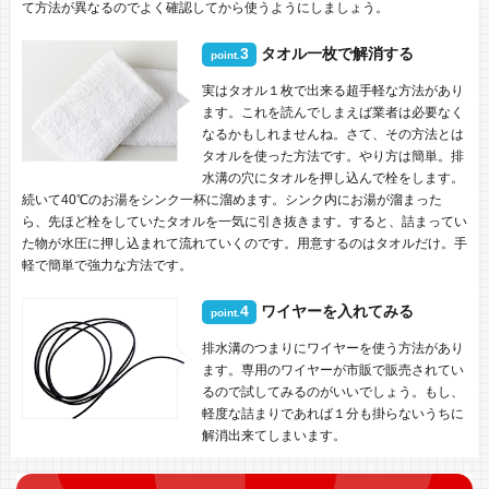
て方法が異なるのでよく確認してから使うようにしましょう。
3
タオル一枚で解消する
point.
実はタオル１枚で出来る超手軽な方法があり
ます。これを読んでしまえば業者は必要なく
なるかもしれませんね。さて、その方法とは
タオルを使った方法です。やり方は簡単。排
水溝の穴にタオルを押し込んで栓をします。
続いて40℃のお湯をシンク一杯に溜めます。シンク内にお湯が溜まった
ら、先ほど栓をしていたタオルを一気に引き抜きます。すると、詰まってい
た物が水圧に押し込まれて流れていくのです。用意するのはタオルだけ。手
軽で簡単で強力な方法です。
4
ワイヤーを入れてみる
point.
排水溝のつまりにワイヤーを使う方法があり
ます。専用のワイヤーが市販で販売されてい
るので試してみるのがいいでしょう。もし、
軽度な詰まりであれば１分も掛らないうちに
解消出来てしまいます。