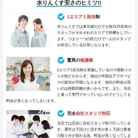
水りんくす安さのヒミツ!!
1エリア１担当
制
水りんくすでは東京都だけでも毎日25名程の
スタッフがそれぞれのエリアで待機をしてい
ます。つまり一つの区だけで一人のスタッフ
が担当している計算になります。
驚異の
低価格
1エリア1担当制を実施しているので移動コス
トが殆どかからず、他社の半額以下でサービ
スの提供が可能になります。他社の料金が高
いのは移動距離が多いからです。また、当店
と違って専門でやっていないのでどうしても
料金が高くなってしまいます。
完全
自社スタッフ対応
当店では完全に自社スタッフ制で行っていま
す。通常は下請けに流す所が多く下請け業者
の取り分が加わる為、料金が高くなってしま