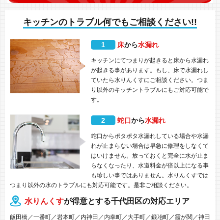
キッチンのトラブル何でもご相談ください!!
1
床
から
水漏れ
キッチンにてつまりが起きると床から水漏れ
が起きる事があります。もし、床で水漏れし
ていたら水りんくすにご相談ください。つま
り以外のキッチントラブルにもご対応可能で
す。
2
蛇口
から
水漏れ
蛇口からポタポタ水漏れしている場合や水漏
れが止まらない場合は早急に修理をしなくて
はいけません。放っておくと完全に水が止ま
らなくなったり、水道料金が倍以上になる事
も珍しい事ではありません。水りんくすでは
つまり以外の水のトラブルにも対応可能です。是非ご相談ください。
水りんくす
が得意とする千代田区の対応エリア
飯田橋／一番町／岩本町／内神田／内幸町／大手町／鍛冶町／霞が関／神田