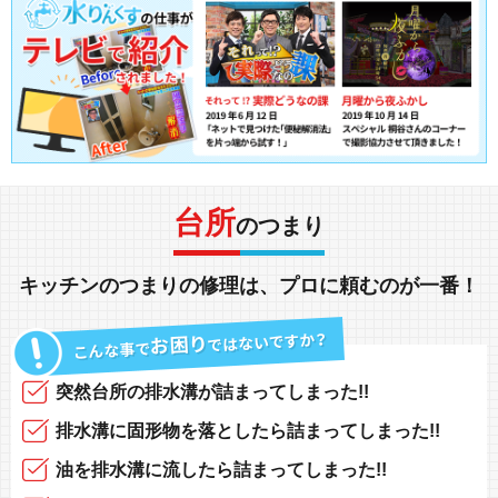
台所
のつまり
キッチン
の
つまり
の
修理
は、
プロに頼む
のが一番！
突然
台所の排水溝
が
詰まってしまった!!
排水溝
に固形物を落としたら
詰まってしまった!!
油を排水溝に
流したら
詰まってしまった!!