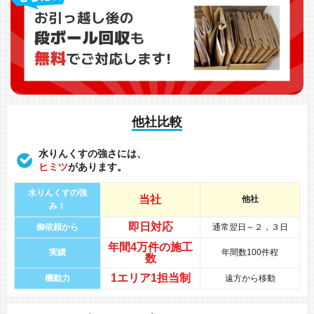
他社比較
水りんくすの強さには、
ヒミツ
があります。
水りんくすの強
当社
他社
み！
即日対応
御依頼から
通常翌日～２，３日
年間
4万件
の
施工
実績
年間数100件程
数
1エリア1担当制
機動力
遠方から移動