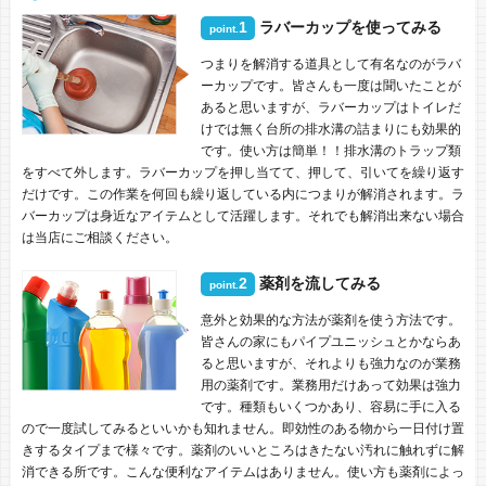
1
ラバーカップを使ってみる
point.
つまりを解消する道具として有名なのがラバ
ーカップです。皆さんも一度は聞いたことが
あると思いますが、ラバーカップはトイレだ
けでは無く台所の排水溝の詰まりにも効果的
です。使い方は簡単！！排水溝のトラップ類
をすべて外します。ラバーカップを押し当てて、押して、引いてを繰り返す
だけです。この作業を何回も繰り返している内につまりが解消されます。ラ
バーカップは身近なアイテムとして活躍します。それでも解消出来ない場合
は当店にご相談ください。
2
薬剤を流してみる
point.
意外と効果的な方法が薬剤を使う方法です。
皆さんの家にもパイプユニッシュとかならあ
ると思いますが、それよりも強力なのが業務
用の薬剤です。業務用だけあって効果は強力
です。種類もいくつかあり、容易に手に入る
ので一度試してみるといいかも知れません。即効性のある物から一日付け置
きするタイプまで様々です。薬剤のいいところはきたない汚れに触れずに解
消できる所です。こんな便利なアイテムはありません。使い方も薬剤によっ