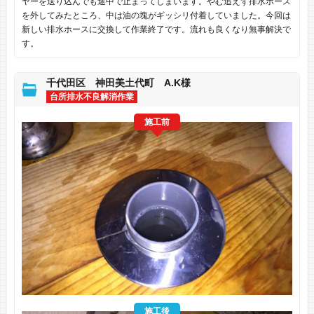
ヤーを送り込んでも途中で止まってしまいます。やむ追えず排水ホース
を外してみたところ、中は油の塊がギッシリ付着していました。今回は
新しい排水ホースに交換して作業終了です。流れも良くなり無事解決で
す。
千代田区 神田美土代町 A.K様
台所排水不良解消作業
施工前
施工後