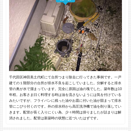
千代田区神田美土代町にて台所つまり除去に行ってきた事例です。一戸
建ての１階部分の台所が排水不良を起こしていました。分解すると排水
管の奥が水で溜まっています。完全に原因は油の塊でした。築年数は10
年程。お客さま曰く料理する時は油を流さないようには気を付けている
みたいですが、フライパンに残った油やお皿に付いた油が固まって排水
管にこびり付くのです。外の排水枡から高圧洗浄機で油を削り落してい
きます。配管が長く入りにくい為、少々時間は掛りましたが詰まりは解
消されました。配管は新築時の状態に近づいたはずです。