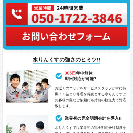
水りんくすの強さのヒミツ!!
365日
年中無休
即日対応が可能?
お近くのエリアをサービススタッフが常に待
機！！詰まり修理を得意とする水りんくすは
お客様の急なご依頼にも持前の軌道力で対応
致します。
業界初の完全明朗会計を導入!!
水りんくすでは業界初の完全明朗会計制度を