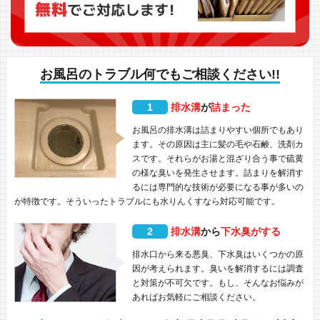
お風呂のトラブル何でもご相談ください!!
1
排水溝
が
詰まった
お風呂の排水溝は詰まりやすい個所でもあり
ます。その原因は主に髪の毛や石鹸、洗剤カ
スです。それらがお湯と混ざり合う事で硫黄
の様な臭いを発生させます。詰まりを解消す
るには専門的な技術が必要になる事が多いの
が特徴です。そういったトラブルにも水りんくすなら対応可能です。
2
排水溝
から
下水臭がする
排水口から来る悪臭、下水臭はいくつかの原
因が考えられます。臭いを解消するには調査
と対策が不可欠です。もし、そんなお悩みが
あればお気軽にご相談ください。