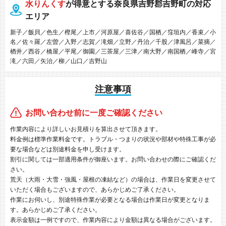
水りんくす
が得意とする奈良県吉野郡吉野町の対応
エリア
新子／飯貝／色生／樫尾／上市／河原屋／喜佐谷／国栖／窪垣内／香束／小
名／佐々羅／左曽／入野／志賀／滝畑／立野／丹治／千股／津風呂／菜摘／
楢井／西谷／橋屋／平尾／御園／三茶屋／三津／南大野／南国栖／峰寺／宮
滝／六田／矢治／柳／山口／吉野山
注意事項
お問い合わせ前に一度ご確認ください
作業内容により詳しいお見積りを算出させて頂きます。
料金例は標準作業料金です。トラブル・つまりの状況や部材や特殊工事が必
要な場合などは別途料金を申し受けます。
割引に関しては一部適用条件が御座います。お問い合わせの際にご確認くだ
さい。
荒天（大雨・大雪・強風・屋根の凍結など）の場合は、作業日を変更させて
いただく場合もございますので、あらかじめご了承ください。
作業にお伺いし、別途特殊作業が必要となる場合は作業日が変更となりま
す。あらかじめご了承ください。
表示金額は一例ですので、作業内容により金額は異なる場合がございます。