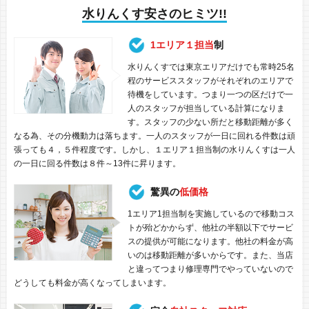
水りんくす安さのヒミツ!!
1エリア１担当
制
水りんくすでは東京エリアだけでも常時25名
程のサービススタッフがそれぞれのエリアで
待機をしています。つまり一つの区だけで一
人のスタッフが担当している計算になりま
す。スタッフの少ない所だと移動距離が多く
なる為、その分機動力は落ちます。一人のスタッフが一日に回れる件数は頑
張っても４，５件程度です。しかし、１エリア１担当制の水りんくすは一人
の一日に回る件数は８件～13件に昇ります。
驚異の
低価格
1エリア1担当制を実施しているので移動コス
トが殆どかからず、他社の半額以下でサービ
スの提供が可能になります。他社の料金が高
いのは移動距離が多いからです。また、当店
と違ってつまり修理専門でやっていないので
どうしても料金が高くなってしまいます。