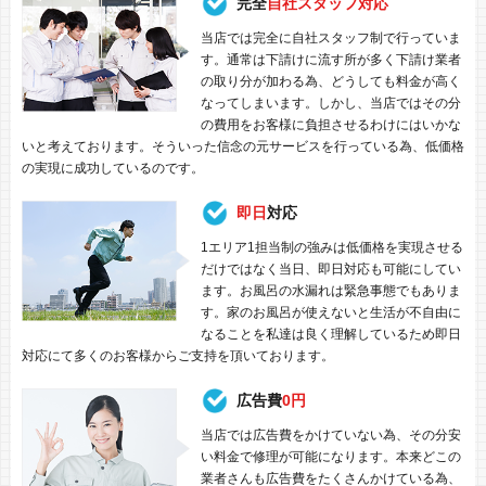
完全
自社スタッフ対応
当店では完全に自社スタッフ制で行っていま
す。通常は下請けに流す所が多く下請け業者
の取り分が加わる為、どうしても料金が高く
なってしまいます。しかし、当店ではその分
の費用をお客様に負担させるわけにはいかな
いと考えております。そういった信念の元サービスを行っている為、低価格
の実現に成功しているのです。
即日
対応
1エリア1担当制の強みは低価格を実現させる
だけではなく当日、即日対応も可能にしてい
ます。お風呂の水漏れは緊急事態でもありま
す。家のお風呂が使えないと生活が不自由に
なることを私達は良く理解しているため即日
対応にて多くのお客様からご支持を頂いております。
広告費
0円
当店では広告費をかけていない為、その分安
い料金で修理が可能になります。本来どこの
業者さんも広告費をたくさんかけている為、