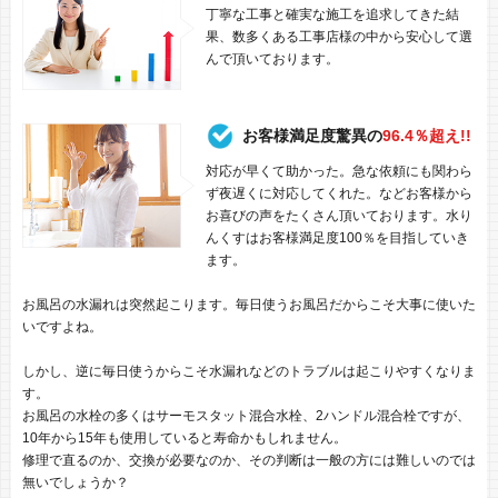
丁寧な工事と確実な施工を追求してきた結
果、数多くある工事店様の中から安心して選
んで頂いております。
お客様満足度驚異の
96.4％超え!!
対応が早くて助かった。急な依頼にも関わら
ず夜遅くに対応してくれた。などお客様から
お喜びの声をたくさん頂いております。水り
んくすはお客様満足度100％を目指していき
ます。
お風呂の水漏れは突然起こります。毎日使うお風呂だからこそ大事に使いた
いですよね。
しかし、逆に毎日使うからこそ水漏れなどのトラブルは起こりやすくなりま
す。
お風呂の水栓の多くはサーモスタット混合水栓、2ハンドル混合栓ですが、
10年から15年も使用していると寿命かもしれません。
修理で直るのか、交換が必要なのか、その判断は一般の方には難しいのでは
無いでしょうか？