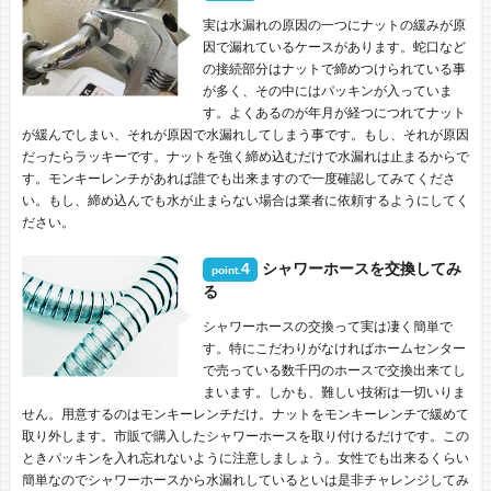
実は水漏れの原因の一つにナットの緩みが原
因で漏れているケースがあります。蛇口など
の接続部分はナットで締めつけられている事
が多く、その中にはパッキンが入っていま
す。よくあるのが年月が経つにつれてナット
が緩んでしまい、それが原因で水漏れしてしまう事です。もし、それが原因
だったらラッキーです。ナットを強く締め込むだけで水漏れは止まるからで
す。モンキーレンチがあれば誰でも出来ますので一度確認してみてくださ
い。もし、締め込んでも水が止まらない場合は業者に依頼するようにしてく
ださい。
4
シャワーホースを交換してみ
point.
る
シャワーホースの交換って実は凄く簡単で
す。特にこだわりがなければホームセンター
で売っている数千円のホースで交換出来てし
まいます。しかも、難しい技術は一切いりま
せん。用意するのはモンキーレンチだけ。ナットをモンキーレンチで緩めて
取り外します。市販で購入したシャワーホースを取り付けるだけです。この
ときパッキンを入れ忘れないように注意しましょう。女性でも出来るくらい
簡単なのでシャワーホースから水漏れしているといは是非チャレンジしてみ