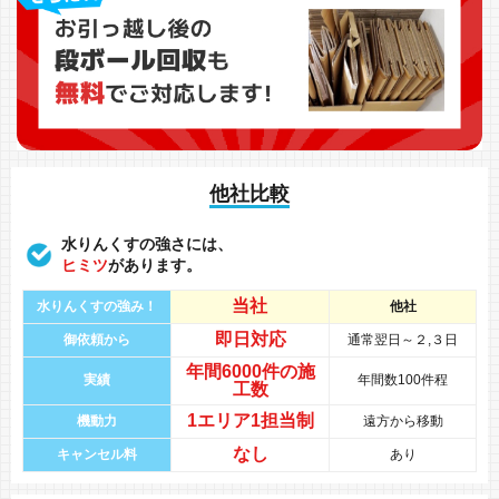
他社比較
水りんくすの強さには、
ヒミツ
があります。
当社
水りんくすの強み！
他社
即日対応
御依頼から
通常翌日～２,３日
年間
6000件
の
施
実績
年間数100件程
工数
1エリア1担当制
機動力
遠方から移動
なし
キャンセル料
あり