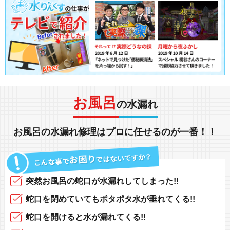
お風呂
の水漏れ
お風呂の水漏れ修理
は
プロ
に任せるのが一番！！
突然
お風呂の蛇口
が
水漏れしてしまった!!
蛇口を閉めていても
ポタポタ水が垂れてくる!!
蛇口を開けると
水が漏れてくる!!