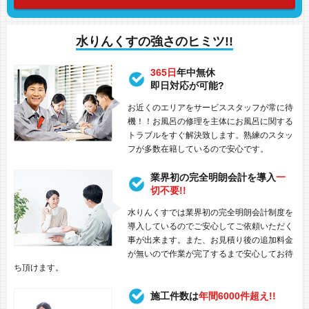
水りんくすの強さのヒミツ!!
365日
年中無休
即日対応が可能?
お近くのエリアをサービススタッフが常に待
機！！お風呂の修理を主体にお風呂に関する
トラブルをすぐ解決致します。熟練のスタッ
フが多数在籍しているので安心です。
業界初の完全明朗会計を導入
一
切不要!!
水りんくすでは業界初の完全明朗会計制度を
導入しているのでご安心してご依頼いただく
事が出来ます。また、お見積り後の追加料金
が無いので作業が完了するまで安心してお待
ち頂けます。
施工件数は
年間6000件超え!!