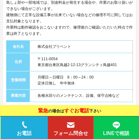
島しょ部や一部地域では、別途料金が発生する場合や、作業のお取り扱いが
できない場合がございます。
建物側にて正常な設備工事が出来ていない場合などの修理不可に関してはお
支払対象となります。
作業時は動作確認をおこないますので、修理後のご確認いただいた時点で作
業は終了となります。
会社名
株式会社プリベント
〒111-0054
住所
東京都台東区鳥越2-12-13グランシティ鳥越401
月曜日～日曜日 8：00～24：00
営業時間
定休日無し 年中無休
事業内容
各種水回りのメンテナンス、設備、保守点検など
緊急
すぐお電話
の場合は
下さい
LINEで相談
お電話
フォーム問合せ