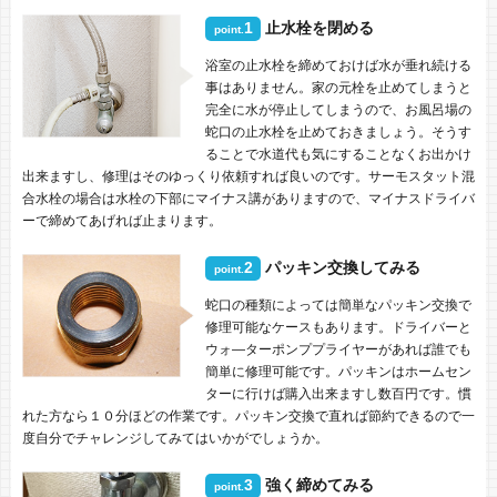
1
止水栓を閉める
point.
浴室の止水栓を締めておけば水が垂れ続ける
事はありません。家の元栓を止めてしまうと
完全に水が停止してしまうので、お風呂場の
蛇口の止水栓を止めておきましょう。そうす
ることで水道代も気にすることなくお出かけ
出来ますし、修理はそのゆっくり依頼すれば良いのです。サーモスタット混
合水栓の場合は水栓の下部にマイナス講がありますので、マイナスドライバ
ーで締めてあげれば止まります。
2
パッキン交換してみる
point.
蛇口の種類によっては簡単なパッキン交換で
修理可能なケースもあります。ドライバーと
ウォ―ターポンププライヤーがあれば誰でも
簡単に修理可能です。パッキンはホームセン
ターに行けば購入出来ますし数百円です。慣
れた方なら１０分ほどの作業です。パッキン交換で直れば節約できるので一
度自分でチャレンジしてみてはいかがでしょうか。
3
強く締めてみる
point.