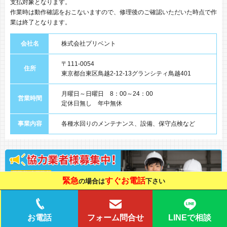
支払対象となります。
作業時は動作確認をおこないますので、修理後のご確認いただいた時点で作
業は終了となります。
会社名
株式会社プリベント
〒111-0054
住所
東京都台東区鳥越2-12-13グランシティ鳥越401
月曜日～日曜日 8：00～24：00
営業時間
定休日無し 年中無休
事業内容
各種水回りのメンテナンス、設備、保守点検など
緊急
すぐお電話
の場合は
下さい
LINEで相談
お電話
フォーム問合せ