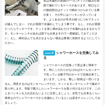
実は水漏れの原因の一つにナットの緩みが原
因で漏れているケースがあります。蛇口など
の接続部分はナットで締めつけられている事
が多く、その中にはパッキンが入っていま
す。よくあるのが年月が経つにつれてナット
が緩んでしまい、それが原因で水漏れしてしまう事です。もし、それが原因
だったらラッキーです。ナットを強く締め込むだけで水漏れは止まるからで
す。モンキーレンチがあれば誰でも出来ますので一度確認してみてくださ
い。もし、締め込んでも水が止まらない場合は業者に依頼するようにしてく
ださい。
4
シャワーホースを交換してみ
point.
る
シャワーホースの交換って実は凄く簡単で
す。特にこだわりがなければホームセンター
で売っている数千円のホースで交換出来てし
まいます。しかも、難しい技術は一切いりま
せん。用意するのはモンキーレンチだけ。ナットをモンキーレンチで緩めて
取り外します。市販で購入したシャワーホースを取り付けるだけです。この
ときパッキンを入れ忘れないように注意しましょう。女性でも出来るくらい
簡単なのでシャワーホースから水漏れしているといは是非チャレンジしてみ
ましょう。