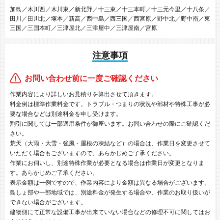
加島／木川西／木川東／新北野／十三東／十三本町／十三元今里／十八条／
田川／田川北／塚本／新高／西中島／西三国／西宮原／野中北／野中南／東
三国／三国本町／三津屋北／三津屋中／三津屋南／宮原
注意事項
お問い合わせ前に一度ご確認ください
作業内容により詳しいお見積りを算出させて頂きます。
料金例は標準作業料金です。トラブル・つまりの状況や部材や特殊工事が必
要な場合などは別途料金を申し受けます。
割引に関しては一部適用条件が御座います。お問い合わせの際にご確認くだ
さい。
荒天（大雨・大雪・強風・屋根の凍結など）の場合は、作業日を変更させて
いただく場合もございますので、あらかじめご了承ください。
作業にお伺いし、別途特殊作業が必要となる場合は作業日が変更となりま
す。あらかじめご了承ください。
表示金額は一例ですので、作業内容により金額は異なる場合がございます。
島しょ部や一部地域では、別途料金が発生する場合や、作業のお取り扱いが
できない場合がございます。
建物側にて正常な設備工事が出来ていない場合などの修理不可に関してはお