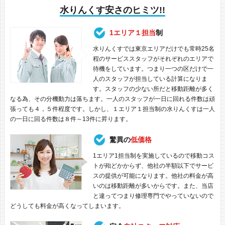
水りんくす安さのヒミツ!!
1エリア１担当
制
水りんくすでは東京エリアだけでも常時25名
程のサービススタッフがそれぞれのエリアで
待機をしています。つまり一つの区だけで一
人のスタッフが担当している計算になりま
す。スタッフの少ない所だと移動距離が多く
なる為、その分機動力は落ちます。一人のスタッフが一日に回れる件数は頑
張っても４，５件程度です。しかし、１エリア１担当制の水りんくすは一人
の一日に回る件数は８件～13件に昇ります。
驚異の
低価格
1エリア1担当制を実施しているので移動コス
トが殆どかからず、他社の半額以下でサービ
スの提供が可能になります。他社の料金が高
いのは移動距離が多いからです。また、当店
と違ってつまり修理専門でやっていないので
どうしても料金が高くなってしまいます。