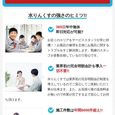
水りんくすの強さのヒミツ!!
365日
年中無休
即日対応が可能?
お近くのエリアをサービススタッフが常に待
機！！お風呂の修理を主体にお風呂に関する
トラブルをすぐ解決致します。熟練のスタッ
フが多数在籍しているので安心です。
業界初の完全明朗会計を導入
一
切不要!!
水りんくすでは業界初の完全明朗会計制度を
導入しているのでご安心してご依頼いただく
事が出来ます。また、お見積り後の追加料金
が無いので作業が完了するまで安心してお待
ち頂けます。
施工件数は
年間6000件超え!!