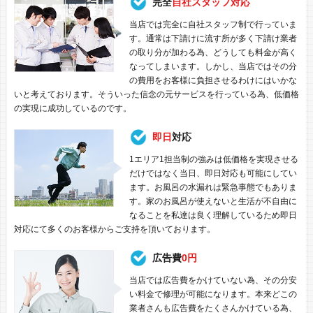
完全
自社スタッフ対応
当店では完全に自社スタッフ制で行っていま
す。通常は下請けに流す所が多く下請け業者
の取り分が加わる為、どうしても料金が高く
なってしまいます。しかし、当店ではその分
の費用をお客様に負担させるわけにはいかな
いと考えております。そういった信念の元サービスを行っている為、低価格
の実現に成功しているのです。
即日
対応
1エリア1担当制の強みは低価格を実現させる
だけではなく当日、即日対応も可能にしてい
ます。お風呂の水漏れは緊急事態でもありま
す。家のお風呂が使えないと生活が不自由に
なることを私達は良く理解しているため即日
対応にて多くのお客様からご支持を頂いております。
広告費
0円
当店では広告費をかけていない為、その分安
い料金で修理が可能になります。本来どこの
業者さんも広告費をたくさんかけている為、