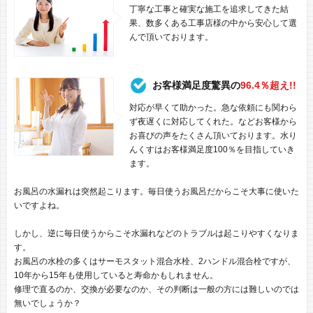
丁寧な工事と確実な施工を追求してきた結
果、数多くある工事店様の中から安心して選
んで頂いております。
お客様満足度驚異の
96.4％超え!!
対応が早くて助かった。急な依頼にも関わら
ず夜遅くに対応してくれた。などお客様から
お喜びの声をたくさん頂いております。水り
んくすはお客様満足度100％を目指していき
ます。
お風呂の水漏れは突然起こります。毎日使うお風呂だからこそ大事に使いた
いですよね。
しかし、逆に毎日使うからこそ水漏れなどのトラブルは起こりやすくなりま
す。
お風呂の水栓の多くはサーモスタット混合水栓、2ハンドル混合栓ですが、
10年から15年も使用していると寿命かもしれません。
修理で直るのか、交換が必要なのか、その判断は一般の方には難しいのでは
無いでしょうか？