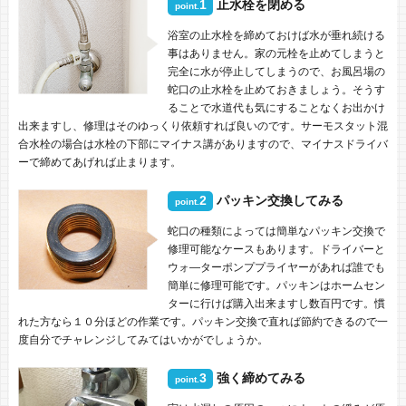
1
止水栓を閉める
point.
浴室の止水栓を締めておけば水が垂れ続ける
事はありません。家の元栓を止めてしまうと
完全に水が停止してしまうので、お風呂場の
蛇口の止水栓を止めておきましょう。そうす
ることで水道代も気にすることなくお出かけ
出来ますし、修理はそのゆっくり依頼すれば良いのです。サーモスタット混
合水栓の場合は水栓の下部にマイナス講がありますので、マイナスドライバ
ーで締めてあげれば止まります。
2
パッキン交換してみる
point.
蛇口の種類によっては簡単なパッキン交換で
修理可能なケースもあります。ドライバーと
ウォ―ターポンププライヤーがあれば誰でも
簡単に修理可能です。パッキンはホームセン
ターに行けば購入出来ますし数百円です。慣
れた方なら１０分ほどの作業です。パッキン交換で直れば節約できるので一
度自分でチャレンジしてみてはいかがでしょうか。
3
強く締めてみる
point.