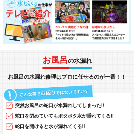
お風呂
の水漏れ
お風呂の水漏れ修理
は
プロ
に任せるのが一番！！
突然
お風呂の蛇口
が
水漏れしてしまった!!
蛇口を閉めていても
ポタポタ水が垂れてくる!!
蛇口を開けると
水が漏れてくる!!