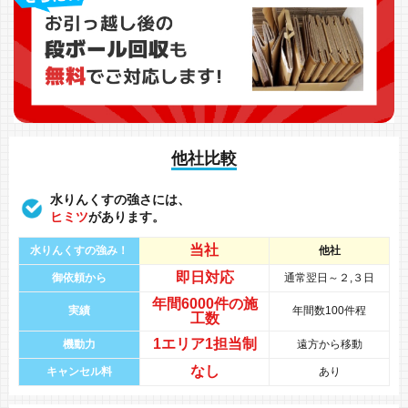
他社比較
水りんくすの強さには、
ヒミツ
があります。
当社
水りんくすの強み！
他社
即日対応
御依頼から
通常翌日～２,３日
年間
6000件
の
施
実績
年間数100件程
工数
1エリア1担当制
機動力
遠方から移動
なし
キャンセル料
あり