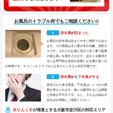
お風呂のトラブル何でもご相談ください!!
1
排水溝
が
詰まった
お風呂の排水溝は詰まりやすい個所でもあり
ます。その原因は主に髪の毛や石鹸、洗剤カ
スです。それらがお湯と混ざり合う事で硫黄
の様な臭いを発生させます。詰まりを解消す
るには専門的な技術が必要になる事が多いの
が特徴です。そういったトラブルにも水りんくすなら対応可能です。
2
排水溝
から
下水臭がする
排水口から来る悪臭、下水臭はいくつかの原
因が考えられます。臭いを解消するには調査
と対策が不可欠です。もし、そんなお悩みが
あればお気軽にご相談ください。
水りんくす
が得意とする大阪市淀川区の対応エリア