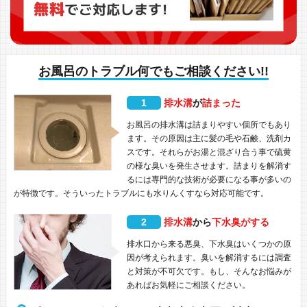
お風呂のトラブル何でもご相談ください!!
1
排水溝
が
詰まった
お風呂の排水溝は詰まりやすい個所でもあり
ます。その原因は主に髪の毛や石鹸、洗剤カ
スです。それらがお湯と混ざり合う事で硫黄
の様な臭いを発生させます。詰まりを解消す
るには専門的な技術が必要になる事が多いの
が特徴です。そういったトラブルにも水りんくすなら対応可能です。
2
排水溝
から
下水臭がする
排水口から来る悪臭、下水臭はいくつかの原
因が考えられます。臭いを解消するには調査
と対策が不可欠です。もし、そんなお悩みが
あればお気軽にご相談ください。