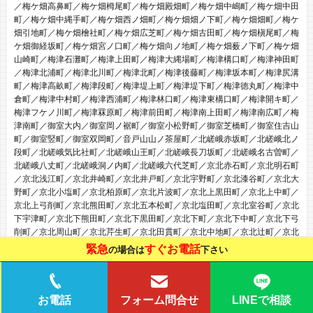
／梅ケ畑高鼻町／梅ケ畑栂尾町／梅ケ畑殿畑町／梅ケ畑中嶋町／梅ケ畑中田
町／梅ケ畑中縄手町／梅ケ畑西ノ畑町／梅ケ畑畑ノ下町／梅ケ畑畑町／梅ケ
畑引地町／梅ケ畑檜社町／梅ケ畑広芝町／梅ケ畑古田町／梅ケ畑槇尾町／梅
ケ畑御経坂町／梅ケ畑宮ノ口町／梅ケ畑向ノ地町／梅ケ畑薮ノ下町／梅ケ畑
山崎町／梅津石灘町／梅津上田町／梅津大縄場町／梅津構口町／梅津神田町
／梅津北浦町／梅津北川町／梅津北町／梅津後藤町／梅津坂本町／梅津尻溝
町／梅津高畝町／梅津段町／梅津堤上町／梅津堤下町／梅津徳丸町／梅津中
倉町／梅津中村町／梅津西浦町／梅津林口町／梅津東構口町／梅津開キ町／
梅津フケノ川町／梅津罧原町／梅津前田町／梅津南上田町／梅津南広町／梅
津南町／御室大内／御室岡ノ裾町／御室小松野町／御室芝橋町／御室住吉山
町／御室竪町／御室双岡町／音戸山山ノ茶屋町／北嵯峨赤坂町／北嵯峨北ノ
段町／北嵯峨気比社町／北嵯峨山王町／北嵯峨長刀坂町／北嵯峨名古曽町／
北嵯峨八丈町／北嵯峨洞ノ内町／北嵯峨六代芝町／京北赤石町／京北明石町
／京北浅江町／京北井崎町／京北井戸町／京北宇野町／京北漆谷町／京北大
野町／京北小塩町／京北柏原町／京北片波町／京北上黒田町／京北上中町／
京北上弓削町／京北熊田町／京北五本松町／京北塩田町／京北室谷町／京北
下宇津町／京北下熊田町／京北下黒田町／京北下町／京北下中町／京北下弓
削町／京北周山町／京北芹生町／京北田貫町／京北中地町／京北辻町／京北
塔町／京北栃本町／京北鳥居町／京北中江町／京北西町／京北灰屋町／京北
緊急
すぐお電話
の場合は
下さい
初川町／京北比賀江町／京北細野町／京北宮町／京北矢代中町／京北弓槻町
／西院乾町／西院追分町／西院太田町／西院笠目町／西院春日町／西院金槌
町／西院上今田町／西院上花田町／西院北井御料町／西院北矢掛町／西院久
田町／西院久保田町／西院高山寺町／西院小米町／西院寿町／西院三蔵町／
LINEで相談
お電話
フォーム問合せ
西院四条畑町／西院清水町／西院下花田町／西院春栄町／西院高田町／西院