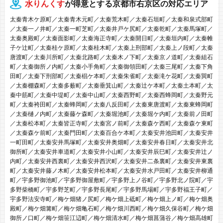
水りんくす
が得意とする京都市右京区の対応エリア
太秦青木ケ原町／太秦青木元町／太秦荒木町／太秦石垣町／太秦和泉式部町
／太秦一ノ井町／太秦一町芝町／太秦井戸ケ尻町／太秦乾町／太秦馬塚町／
太秦奥殿町／太秦面影町／太秦海正寺町／太秦開日町／太秦垣内町／太秦帷
子ケ辻町／太秦桂ケ原町／太秦桂木町／太秦上刑部町／太秦上ノ段町／太秦
唐渡町／太秦川所町／太秦北路町／太秦木ノ下町／太秦京ノ道町／太秦組石
町／太秦御所ノ内町／太秦小手角町／太秦御領田町／太秦三尾町／太秦下角
田町／太秦下刑部町／太秦椙ケ本町／太秦朱雀町／太秦滝ケ花町／太秦巽町
／太秦棚森町／太秦多薮町／太秦垂箕山町／太秦辻ケ本町／太秦土本町／太
秦中筋町／太秦中堤町／太秦中山町／太秦西野町／太秦西蜂岡町／太秦野元
町／太秦袴田町／太秦蜂岡町／太秦八反田町／太秦東唐渡町／太秦東蜂岡町
／太秦樋ノ内町／太秦藤ケ森町／太秦堀池町／太秦堀ケ内町／太秦前ノ田町
／太秦松本町／太秦皆正寺町／太秦宮ノ前町／太秦森ケ西町／太秦森ケ東町
／太秦森ケ前町／太秦門田町／太秦百合ケ本町／太秦安井池田町／太秦安井
一町田町／太秦安井馬塚町／太秦安井奥畑町／太秦安井春日町／太秦安井北
御所町／太秦安井車道町／太秦安井小山町／太秦安井辰巳町／太秦安井辻ノ
内町／太秦安井西裏町／太秦安井西沢町／太秦安井二条裏町／太秦安井東裏
町／太秦安井藤ノ木町／太秦安井松本町／太秦安井水戸田町／太秦安井柳通
町／宇多野御池町／宇多野御屋敷町／宇多野上ノ谷町／宇多野北ノ院町／宇
多野柴橋町／宇多野芝町／宇多野長尾町／宇多野馬場町／宇多野福王子町／
宇多野法安寺町／梅ケ畑猪ノ尻町／梅ケ畑上砥町／梅ケ畑上ノ町／梅ケ畑奥
殿町／梅ケ畑篝町／梅ケ畑亀石町／梅ケ畑川西町／梅ケ畑久保谷町／梅ケ畑
御所ノ口町／梅ケ畑笹江辺町／梅ケ畑清水町／梅ケ畑菖蒲谷／梅ケ畑高雄町