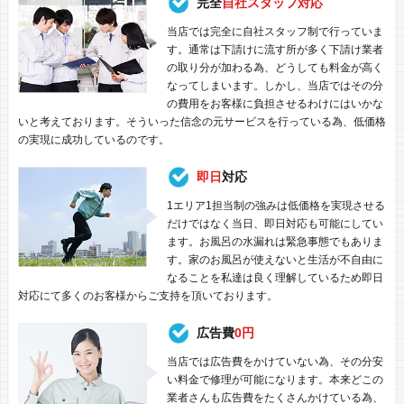
完全
自社スタッフ対応
当店では完全に自社スタッフ制で行っていま
す。通常は下請けに流す所が多く下請け業者
の取り分が加わる為、どうしても料金が高く
なってしまいます。しかし、当店ではその分
の費用をお客様に負担させるわけにはいかな
いと考えております。そういった信念の元サービスを行っている為、低価格
の実現に成功しているのです。
即日
対応
1エリア1担当制の強みは低価格を実現させる
だけではなく当日、即日対応も可能にしてい
ます。お風呂の水漏れは緊急事態でもありま
す。家のお風呂が使えないと生活が不自由に
なることを私達は良く理解しているため即日
対応にて多くのお客様からご支持を頂いております。
広告費
0円
当店では広告費をかけていない為、その分安
い料金で修理が可能になります。本来どこの
業者さんも広告費をたくさんかけている為、