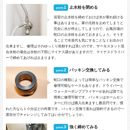
1
止水栓を閉める
point.
浴室の止水栓を締めておけば水が垂れ続ける
事はありません。家の元栓を止めてしまうと
完全に水が停止してしまうので、お風呂場の
蛇口の止水栓を止めておきましょう。そうす
ることで水道代も気にすることなくお出かけ
出来ますし、修理はそのゆっくり依頼すれば良いのです。サーモスタット混
合水栓の場合は水栓の下部にマイナス講がありますので、マイナスドライバ
ーで締めてあげれば止まります。
2
パッキン交換してみる
point.
蛇口の種類によっては簡単なパッキン交換で
修理可能なケースもあります。ドライバーと
ウォ―ターポンププライヤーがあれば誰でも
簡単に修理可能です。パッキンはホームセン
ターに行けば購入出来ますし数百円です。慣
れた方なら１０分ほどの作業です。パッキン交換で直れば節約できるので一
度自分でチャレンジしてみてはいかがでしょうか。
3
強く締めてみる
point.