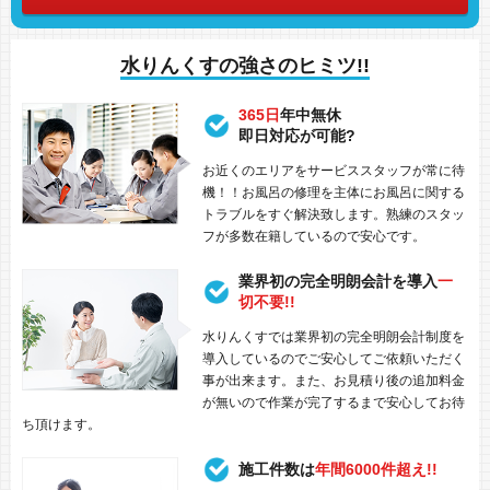
水りんくすの強さのヒミツ!!
365日
年中無休
即日対応が可能?
お近くのエリアをサービススタッフが常に待
機！！お風呂の修理を主体にお風呂に関する
トラブルをすぐ解決致します。熟練のスタッ
フが多数在籍しているので安心です。
業界初の完全明朗会計を導入
一
切不要!!
水りんくすでは業界初の完全明朗会計制度を
導入しているのでご安心してご依頼いただく
事が出来ます。また、お見積り後の追加料金
が無いので作業が完了するまで安心してお待
ち頂けます。
施工件数は
年間6000件超え!!