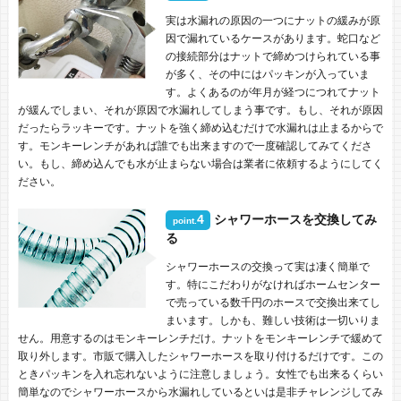
実は水漏れの原因の一つにナットの緩みが原
因で漏れているケースがあります。蛇口など
の接続部分はナットで締めつけられている事
が多く、その中にはパッキンが入っていま
す。よくあるのが年月が経つにつれてナット
が緩んでしまい、それが原因で水漏れしてしまう事です。もし、それが原因
だったらラッキーです。ナットを強く締め込むだけで水漏れは止まるからで
す。モンキーレンチがあれば誰でも出来ますので一度確認してみてくださ
い。もし、締め込んでも水が止まらない場合は業者に依頼するようにしてく
ださい。
4
シャワーホースを交換してみ
point.
る
シャワーホースの交換って実は凄く簡単で
す。特にこだわりがなければホームセンター
で売っている数千円のホースで交換出来てし
まいます。しかも、難しい技術は一切いりま
せん。用意するのはモンキーレンチだけ。ナットをモンキーレンチで緩めて
取り外します。市販で購入したシャワーホースを取り付けるだけです。この
ときパッキンを入れ忘れないように注意しましょう。女性でも出来るくらい
簡単なのでシャワーホースから水漏れしているといは是非チャレンジしてみ