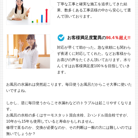
丁寧な工事と確実な施工を追求してきた結
果、数多くある工事店様の中から安心して選
んで頂いております。
お客様満足度驚異の
96.4％超え!!
対応が早くて助かった。急な依頼にも関わら
ず夜遅くに対応してくれた。などお客様から
お喜びの声をたくさん頂いております。水り
んくすはお客様満足度100％を目指していき
ます。
お風呂の水漏れは突然起こります。毎日使うお風呂だからこそ大事に使いた
いですよね。
しかし、逆に毎日使うからこそ水漏れなどのトラブルは起こりやすくなりま
す。
お風呂の水栓の多くはサーモスタット混合水栓、2ハンドル混合栓ですが、
10年から15年も使用していると寿命かもしれません。
修理で直るのか、交換が必要なのか、その判断は一般の方には難しいのでは
無いでしょうか？