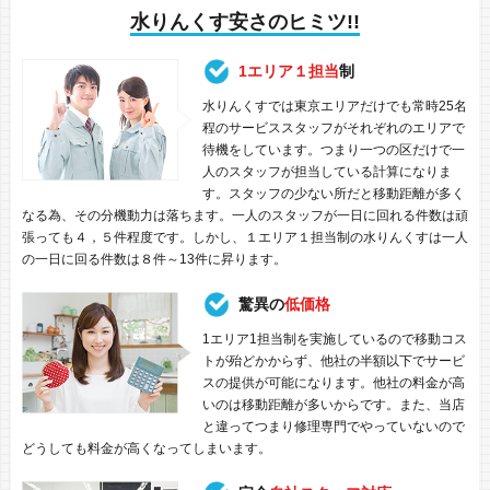
水りんくす安さのヒミツ!!
1エリア１担当
制
水りんくすでは東京エリアだけでも常時25名
程のサービススタッフがそれぞれのエリアで
待機をしています。つまり一つの区だけで一
人のスタッフが担当している計算になりま
す。スタッフの少ない所だと移動距離が多く
なる為、その分機動力は落ちます。一人のスタッフが一日に回れる件数は頑
張っても４，５件程度です。しかし、１エリア１担当制の水りんくすは一人
の一日に回る件数は８件～13件に昇ります。
驚異の
低価格
1エリア1担当制を実施しているので移動コス
トが殆どかからず、他社の半額以下でサービ
スの提供が可能になります。他社の料金が高
いのは移動距離が多いからです。また、当店
と違ってつまり修理専門でやっていないので
どうしても料金が高くなってしまいます。