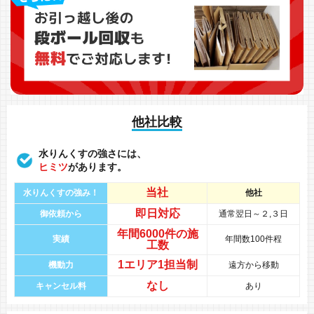
他社比較
水りんくすの強さには、
ヒミツ
があります。
当社
水りんくすの強み！
他社
即日対応
御依頼から
通常翌日～２,３日
年間
6000件
の
施
実績
年間数100件程
工数
1エリア1担当制
機動力
遠方から移動
なし
キャンセル料
あり