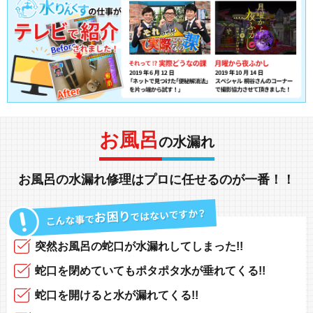
お風呂
の水漏れ
お風呂の水漏れ修理
は
プロ
に任せるのが一番！！
突然
お風呂の蛇口
が
水漏れしてしまった!!
蛇口を閉めていても
ポタポタ水が垂れてくる!!
蛇口を開けると
水が漏れてくる!!