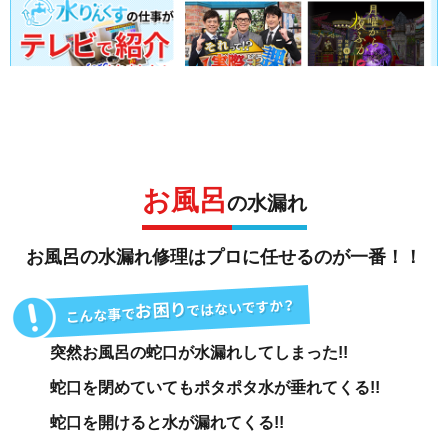
お風呂
の水漏れ
お風呂の水漏れ修理
は
プロ
に任せるのが一番！！
突然
お風呂の蛇口
が
水漏れしてしまった!!
蛇口を閉めていても
ポタポタ水が垂れてくる!!
蛇口を開けると
水が漏れてくる!!