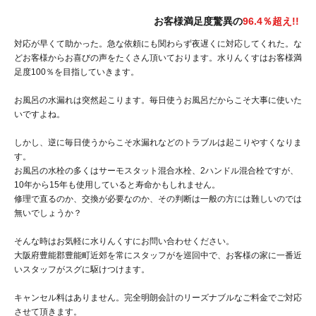
お客様満足度驚異の
96.4％超え!!
対応が早くて助かった。急な依頼にも関わらず夜遅くに対応してくれた。な
どお客様からお喜びの声をたくさん頂いております。水りんくすはお客様満
足度100％を目指していきます。
お風呂の水漏れは突然起こります。毎日使うお風呂だからこそ大事に使いた
いですよね。
しかし、逆に毎日使うからこそ水漏れなどのトラブルは起こりやすくなりま
す。
お風呂の水栓の多くはサーモスタット混合水栓、2ハンドル混合栓ですが、
10年から15年も使用していると寿命かもしれません。
修理で直るのか、交換が必要なのか、その判断は一般の方には難しいのでは
無いでしょうか？
そんな時はお気軽に水りんくすにお問い合わせください。
大阪府豊能郡豊能町近郊を常にスタッフがを巡回中で、お客様の家に一番近
いスタッフがスグに駆けつけます。
キャンセル料はありません。完全明朗会計のリーズナブルなご料金でご対応
させて頂きます。