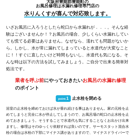
大阪府豊能郡豊能町の
お風呂修理は水漏れ修理専門店の
水りんくすが喜んで対応致します。
いざお風呂に入ろうとしたら蛇口から水漏れが．．．。そんな経
験はございませんか！？お風呂の場合、少しくらい水漏れしてい
ても慌てる必要はありません。なぜなら、濡れても問題がないか
ら。しかし、水が常に漏れてしまっていると水道代が大変なこと
に！！すぐに直したいけど時間もないし、水道代も気になる。そ
んな時は以下の方法を試してみましょう。ご自分で出来る簡単対
処法です。
業者を呼ぶ前
にやっておきたい
お風呂の水漏れ修理
のポイント
1
止水栓を閉める
point.
浴室の止水栓を締めておけば水が垂れ続ける事はありません。家の元栓を止
めてしまうと完全に水が停止してしまうので、お風呂場の蛇口の止水栓を止
めておきましょう。そうすることで水道代も気にすることなくお出かけ出来
ますし、修理はそのゆっくり依頼すれば良いのです。サーモスタット混合水
栓の場合は水栓の下部にマイナス講がありますので、マイナスドライバーで