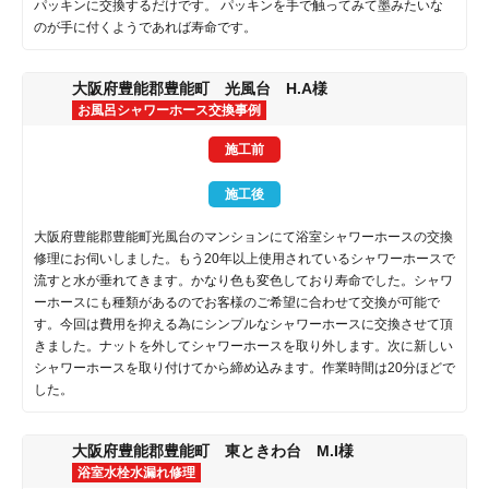
パッキンに交換するだけです。 パッキンを手で触ってみて墨みたいな
のが手に付くようであれば寿命です。
大阪府豊能郡豊能町 光風台 H.A様
お風呂シャワーホース交換事例
施工前
施工後
大阪府豊能郡豊能町光風台のマンションにて浴室シャワーホースの交換
修理にお伺いしました。もう20年以上使用されているシャワーホースで
流すと水が垂れてきます。かなり色も変色しており寿命でした。シャワ
ーホースにも種類があるのでお客様のご希望に合わせて交換が可能で
す。今回は費用を抑える為にシンプルなシャワーホースに交換させて頂
きました。ナットを外してシャワーホースを取り外します。次に新しい
シャワーホースを取り付けてから締め込みます。作業時間は20分ほどで
した。
大阪府豊能郡豊能町 東ときわ台 M.I様
浴室水栓水漏れ修理