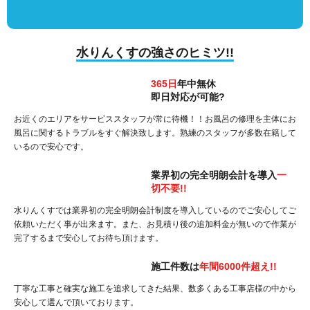
水りんくすの強さのヒミツ!!
365日
年中無休
即日対応が可能?
お近くのエリアをサービススタッフが常に待機！！お風呂の修理を主体にお
風呂に関するトラブルをすぐ解決致します。熟練のスタッフが多数在籍して
いるので安心です。
業界初の完全明朗会計を導入
一
切不要!!
水りんくすでは業界初の完全明朗会計制度を導入しているのでご安心してご
依頼いただく事が出来ます。また、お見積り後の追加料金が無いので作業が
完了するまで安心してお待ち頂けます。
施工件数は
年間6000件超え!!
丁寧な工事と確実な施工を追求してきた結果、数多くある工事店様の中から
安心して選んで頂いております。