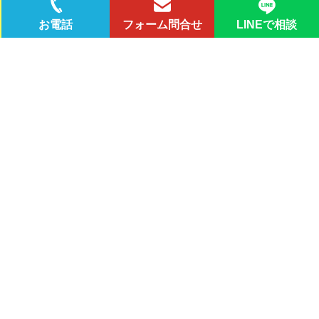
LINEで相談
お電話
フォーム問合せ
お風呂のトラブル何でもご相談ください!!
1
排水溝
が
詰まった
お風呂の排水溝は詰まりやすい個所でもあります。その原因は主に髪の毛や
石鹸、洗剤カスです。それらがお湯と混ざり合う事で硫黄の様な臭いを発生
させます。詰まりを解消するには専門的な技術が必要になる事が多いのが特
徴です。そういったトラブルにも水りんくすなら対応可能です。
2
排水溝
から
下水臭がする