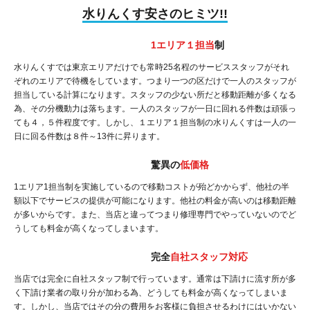
水りんくす安さのヒミツ!!
1エリア１担当
制
水りんくすでは東京エリアだけでも常時25名程のサービススタッフがそれ
ぞれのエリアで待機をしています。つまり一つの区だけで一人のスタッフが
担当している計算になります。スタッフの少ない所だと移動距離が多くなる
為、その分機動力は落ちます。一人のスタッフが一日に回れる件数は頑張っ
ても４，５件程度です。しかし、１エリア１担当制の水りんくすは一人の一
日に回る件数は８件～13件に昇ります。
驚異の
低価格
1エリア1担当制を実施しているので移動コストが殆どかからず、他社の半
額以下でサービスの提供が可能になります。他社の料金が高いのは移動距離
が多いからです。また、当店と違ってつまり修理専門でやっていないのでど
うしても料金が高くなってしまいます。
完全
自社スタッフ対応
当店では完全に自社スタッフ制で行っています。通常は下請けに流す所が多
く下請け業者の取り分が加わる為、どうしても料金が高くなってしまいま
す。しかし、当店ではその分の費用をお客様に負担させるわけにはいかない