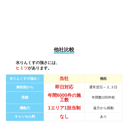
他社比較
水りんくすの強さには、
ヒミツ
があります。
当社
水りんくすの強み！
他社
即日対応
御依頼から
通常翌日～２,３日
年間
6000件
の
施
実績
年間数100件程
工数
1エリア1担当制
機動力
遠方から移動
なし
キャンセル料
あり