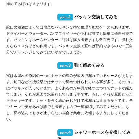
締めてあげれば止まります。
2
パッキン交換してみる
point.
蛇口の種類によっては簡単なパッキン交換で修理可能なケースもあります。
ドライバーとウォ―ターポンププライヤーがあれば誰でも簡単に修理可能で
す。パッキンはホームセンターに行けば購入出来ますし数百円です。慣れた
方なら１０分ほどの作業です。パッキン交換で直れば節約できるので一度自
分でチャレンジしてみてはいかがでしょうか。
3
強く締めてみる
point.
実は水漏れの原因の一つにナットの緩みが原因で漏れているケースがありま
す。蛇口などの接続部分はナットで締めつけられている事が多く、その中に
はパッキンが入っています。よくあるのが年月が経つにつれてナットが緩ん
でしまい、それが原因で水漏れしてしまう事です。もし、それが原因だった
らラッキーです。ナットを強く締め込むだけで水漏れは止まるからです。モ
ンキーレンチがあれば誰でも出来ますので一度確認してみてください。も
し、締め込んでも水が止まらない場合は業者に依頼するようにしてくださ
い。
4
シャワーホースを交換してみ
point.
る