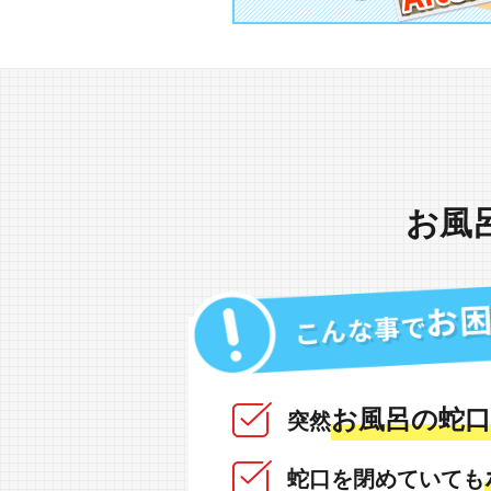
お風
お風呂の蛇口
突然
蛇口を閉めていても