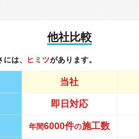
他社比較
さには、
ヒミツ
があります。
当社
即日対応
6000件
施工数
年間
の