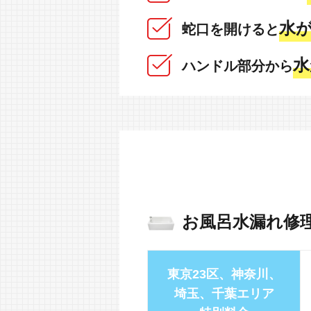
水が
蛇口を開けると
水
ハンドル部分から
お風呂水漏れ修
東京23区、神奈川、
埼玉、千葉エリア