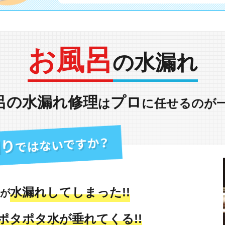
お風呂
の水漏れ
呂の水漏れ修理
プロ
は
に任せるのが
水漏れしてしまった!!
が
ポタポタ水が垂れてくる!!