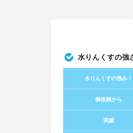
水りんくすの強
水りんくすの強み！
御依頼から
実績