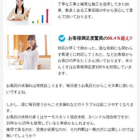
丁寧な工事と確実な施工を追求してきた結
果、数多くある工事店様の中から安心して選
んで頂いております。
お客様満足度驚異の
96.4％超え!!
対応が早くて助かった。急な依頼にも関わら
ず夜遅くに対応してくれた。などお客様から
お喜びの声をたくさん頂いております。水り
んくすはお客様満足度100％を目指していき
ます。
お風呂の水漏れは突然起こります。毎日使うお風呂だからこそ大事に使いた
いですよね。
しかし、逆に毎日使うからこそ水漏れなどのトラブルは起こりやすくなりま
す。
お風呂の水栓の多くはサーモスタット混合水栓、2ハンドル混合栓ですが、
10年から15年も使用していると寿命かもしれません。
修理で直るのか、交換が必要なのか、その判断は一般の方には難しいのでは
無いでしょうか？