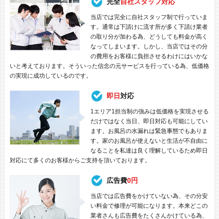
完全
自社スタッフ対応
当店では完全に自社スタッフ制で行っていま
す。通常は下請けに流す所が多く下請け業者
の取り分が加わる為、どうしても料金が高く
なってしまいます。しかし、当店ではその分
の費用をお客様に負担させるわけにはいかな
いと考えております。そういった信念の元サービスを行っている為、低価格
の実現に成功しているのです。
即日
対応
1エリア1担当制の強みは低価格を実現させる
だけではなく当日、即日対応も可能にしてい
ます。お風呂の水漏れは緊急事態でもありま
す。家のお風呂が使えないと生活が不自由に
なることを私達は良く理解しているため即日
対応にて多くのお客様からご支持を頂いております。
広告費
0円
当店では広告費をかけていない為、その分安
い料金で修理が可能になります。本来どこの
業者さんも広告費をたくさんかけている為、