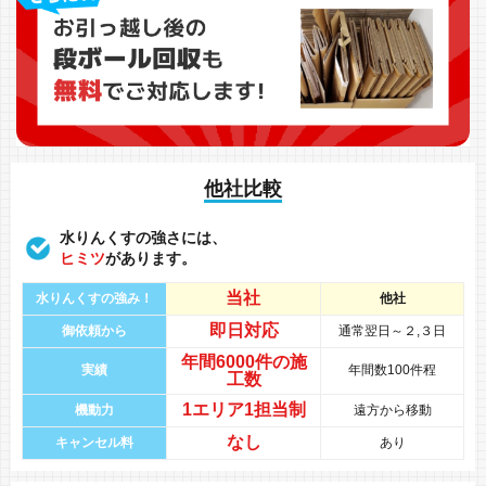
他社比較
水りんくすの強さには、
ヒミツ
があります。
当社
水りんくすの強み！
他社
即日対応
御依頼から
通常翌日～２,３日
年間
6000件
の
施
実績
年間数100件程
工数
1エリア1担当制
機動力
遠方から移動
なし
キャンセル料
あり