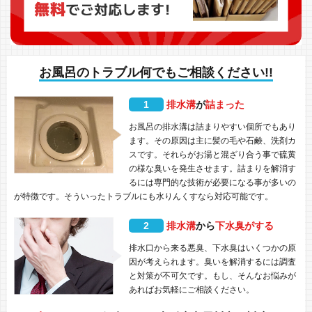
お風呂のトラブル何でもご相談ください!!
1
排水溝
が
詰まった
お風呂の排水溝は詰まりやすい個所でもあり
ます。その原因は主に髪の毛や石鹸、洗剤カ
スです。それらがお湯と混ざり合う事で硫黄
の様な臭いを発生させます。詰まりを解消す
るには専門的な技術が必要になる事が多いの
が特徴です。そういったトラブルにも水りんくすなら対応可能です。
2
排水溝
から
下水臭がする
排水口から来る悪臭、下水臭はいくつかの原
因が考えられます。臭いを解消するには調査
と対策が不可欠です。もし、そんなお悩みが
あればお気軽にご相談ください。