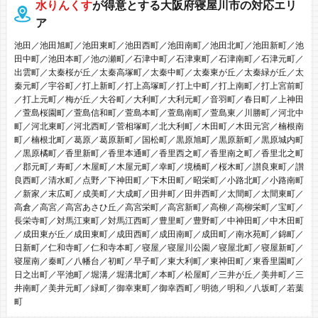
水りんくす
が得意とする大阪府寝屋川市の対応エリ
ア
池田／池田旭町／池田東町／池田西町／池田南町／池田北町／池田新町／池
田中町／池田本町／池の瀬町／石津中町／石津東町／石津南町／石津元町／
出雲町／太秦桜が丘／太秦高塚町／太秦中町／太秦東が丘／太秦緑が丘／太
秦元町／宇谷町／打上新町／打上高塚町／打上中町／打上南町／打上宮前町
／打上元町／梅が丘／大谷町／大利町／大利元町／音羽町／春日町／上神田
／萱島桜園町／萱島信和町／萱島本町／萱島南町／萱島東／川勝町／河北中
町／河北東町／河北西町／菅相塚町／北大利町／木田町／木田元宮／楠根南
町／楠根北町／葛原／葛原新町／国松町／黒原旭町／黒原新町／黒原城内町
／黒原橘町／香里新町／香里本通町／香里西之町／香里南之町／香里北之町
／郡元町／寿町／木屋町／木屋元町／幸町／境橋町／桜木町／讃良東町／讃
良西町／清水町／点野／下神田町／下木田町／昭栄町／小路北町／小路南町
／新家／末広町／成美町／大成町／田井町／田井西町／太間町／太間東町／
高倉／高宮／高宮あさひ丘／高宮栄町／高宮新町／高柳／高柳栄町／宝町／
長栄寺町／対馬江東町／対馬江西町／豊里町／豊野町／中神田町／中木田町
／成田東が丘／成田東町／成田西町／成田南町／成田町／南水苑町／錦町／
日新町／仁和寺町／仁和寺本町／寝屋／寝屋川公園／寝屋北町／寝屋新町／
寝屋南／秦町／八幡台／初町／早子町／東大利町／東神田町／東香里園町／
日之出町／平池町／堀溝／堀溝北町／本町／松屋町／三井が丘／美井町／三
井南町／美井元町／緑町／御幸東町／御幸西町／明徳／明和／八坂町／若葉
町