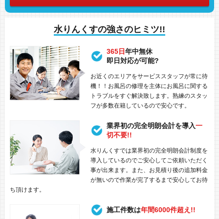
水りんくすの強さのヒミツ!!
365日
年中無休
即日対応が可能?
お近くのエリアをサービススタッフが常に待
機！！お風呂の修理を主体にお風呂に関する
トラブルをすぐ解決致します。熟練のスタッ
フが多数在籍しているので安心です。
業界初の完全明朗会計を導入
一
切不要!!
水りんくすでは業界初の完全明朗会計制度を
導入しているのでご安心してご依頼いただく
事が出来ます。また、お見積り後の追加料金
が無いので作業が完了するまで安心してお待
ち頂けます。
施工件数は
年間6000件超え!!