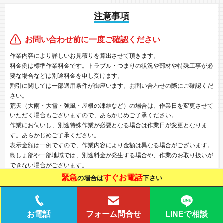
注意事項
お問い合わせ前に一度ご確認ください
作業内容により詳しいお見積りを算出させて頂きます。
料金例は標準作業料金です。トラブル・つまりの状況や部材や特殊工事が必
要な場合などは別途料金を申し受けます。
割引に関しては一部適用条件が御座います。お問い合わせの際にご確認くだ
さい。
荒天（大雨・大雪・強風・屋根の凍結など）の場合は、作業日を変更させて
いただく場合もございますので、あらかじめご了承ください。
作業にお伺いし、別途特殊作業が必要となる場合は作業日が変更となりま
す。あらかじめご了承ください。
表示金額は一例ですので、作業内容により金額は異なる場合がございます。
島しょ部や一部地域では、別途料金が発生する場合や、作業のお取り扱いが
できない場合がございます。
建物側にて正常な設備工事が出来ていない場合などの修理不可に関してはお
緊急
すぐお電話
の場合は
下さい
支払対象となります。
作業時は動作確認をおこないますので、修理後のご確認いただいた時点で作
業は終了となります。
LINEで相談
お電話
フォーム問合せ