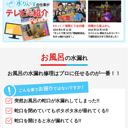
お風呂
の水漏れ
お風呂の水漏れ修理
は
プロ
に任せるのが一番！！
突然
お風呂の蛇口
が
水漏れしてしまった!!
蛇口を閉めていても
ポタポタ水が垂れてくる!!
蛇口を開けると
水が漏れてくる!!