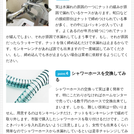
実は水漏れの原因の一つにナットの緩みが原
因で漏れているケースがあります。蛇口など
の接続部分はナットで締めつけられている事
が多く、その中にはパッキンが入っていま
す。よくあるのが年月が経つにつれてナット
が緩んでしまい、それが原因で水漏れしてしまう事です。もし、それが原因
だったらラッキーです。ナットを強く締め込むだけで水漏れは止まるからで
す。モンキーレンチがあれば誰でも出来ますので一度確認してみてくださ
い。もし、締め込んでも水が止まらない場合は業者に依頼するようにしてく
ださい。
4
シャワーホースを交換してみ
point.
る
シャワーホースの交換って実は凄く簡単で
す。特にこだわりがなければホームセンター
で売っている数千円のホースで交換出来てし
まいます。しかも、難しい技術は一切いりま
せん。用意するのはモンキーレンチだけ。ナットをモンキーレンチで緩めて
取り外します。市販で購入したシャワーホースを取り付けるだけです。この
ときパッキンを入れ忘れないように注意しましょう。女性でも出来るくらい
簡単なのでシャワーホースから水漏れしているといは是非チャレンジしてみ