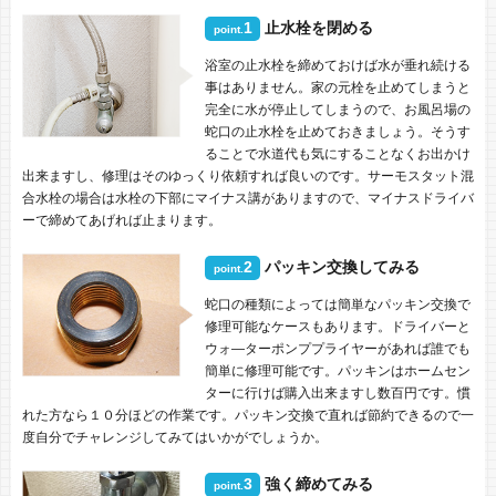
1
止水栓を閉める
point.
浴室の止水栓を締めておけば水が垂れ続ける
事はありません。家の元栓を止めてしまうと
完全に水が停止してしまうので、お風呂場の
蛇口の止水栓を止めておきましょう。そうす
ることで水道代も気にすることなくお出かけ
出来ますし、修理はそのゆっくり依頼すれば良いのです。サーモスタット混
合水栓の場合は水栓の下部にマイナス講がありますので、マイナスドライバ
ーで締めてあげれば止まります。
2
パッキン交換してみる
point.
蛇口の種類によっては簡単なパッキン交換で
修理可能なケースもあります。ドライバーと
ウォ―ターポンププライヤーがあれば誰でも
簡単に修理可能です。パッキンはホームセン
ターに行けば購入出来ますし数百円です。慣
れた方なら１０分ほどの作業です。パッキン交換で直れば節約できるので一
度自分でチャレンジしてみてはいかがでしょうか。
3
強く締めてみる
point.