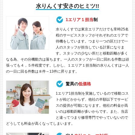
水りんくす安さのヒミツ!!
1エリア１担当
制
水りんくすでは東京エリアだけでも常時25名
程のサービススタッフがそれぞれのエリアで
待機をしています。つまり一つの区だけで一
人のスタッフが担当している計算になりま
す。スタッフの少ない所だと移動距離が多く
なる為、その分機動力は落ちます。一人のスタッフが一日に回れる件数は頑
張っても４，５件程度です。しかし、１エリア１担当制の水りんくすは一人
の一日に回る件数は８件～13件に昇ります。
驚異の
低価格
1エリア1担当制を実施しているので移動コス
トが殆どかからず、他社の半額以下でサービ
スの提供が可能になります。他社の料金が高
いのは移動距離が多いからです。また、当店
と違ってつまり修理専門でやっていないので
どうしても料金が高くなってしまいます。