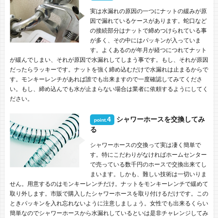
実は水漏れの原因の一つにナットの緩みが原
因で漏れているケースがあります。蛇口など
の接続部分はナットで締めつけられている事
が多く、その中にはパッキンが入っていま
す。よくあるのが年月が経つにつれてナット
が緩んでしまい、それが原因で水漏れしてしまう事です。もし、それが原因
だったらラッキーです。ナットを強く締め込むだけで水漏れは止まるからで
す。モンキーレンチがあれば誰でも出来ますので一度確認してみてくださ
い。もし、締め込んでも水が止まらない場合は業者に依頼するようにしてく
ださい。
4
シャワーホースを交換してみ
point.
る
シャワーホースの交換って実は凄く簡単で
す。特にこだわりがなければホームセンター
で売っている数千円のホースで交換出来てし
まいます。しかも、難しい技術は一切いりま
せん。用意するのはモンキーレンチだけ。ナットをモンキーレンチで緩めて
取り外します。市販で購入したシャワーホースを取り付けるだけです。この
ときパッキンを入れ忘れないように注意しましょう。女性でも出来るくらい
簡単なのでシャワーホースから水漏れしているといは是非チャレンジしてみ