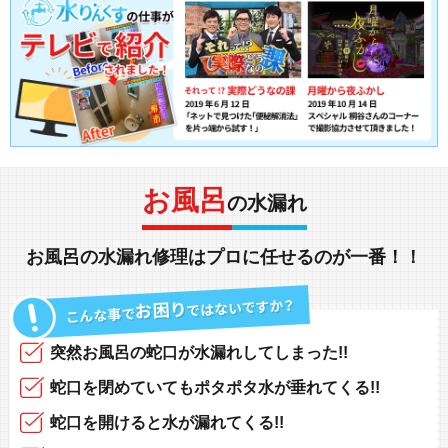
お風呂
の水漏れ
お風呂の水漏れ修理
は
プロ
に任せるのが一番！！
突然
お風呂の蛇口
が
水漏れしてしまった!!
蛇口を閉めていても
ポタポタ水が垂れてくる!!
蛇口を開けると
水が漏れてくる!!