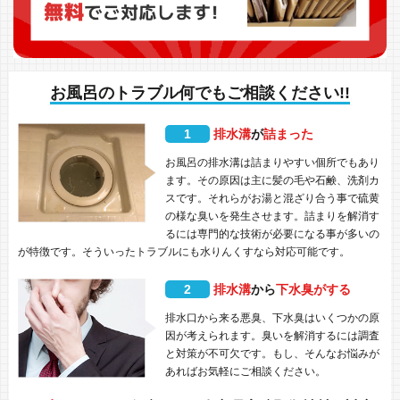
お風呂のトラブル何でもご相談ください!!
1
排水溝
が
詰まった
お風呂の排水溝は詰まりやすい個所でもあり
ます。その原因は主に髪の毛や石鹸、洗剤カ
スです。それらがお湯と混ざり合う事で硫黄
の様な臭いを発生させます。詰まりを解消す
るには専門的な技術が必要になる事が多いの
が特徴です。そういったトラブルにも水りんくすなら対応可能です。
2
排水溝
から
下水臭がする
排水口から来る悪臭、下水臭はいくつかの原
因が考えられます。臭いを解消するには調査
と対策が不可欠です。もし、そんなお悩みが
あればお気軽にご相談ください。