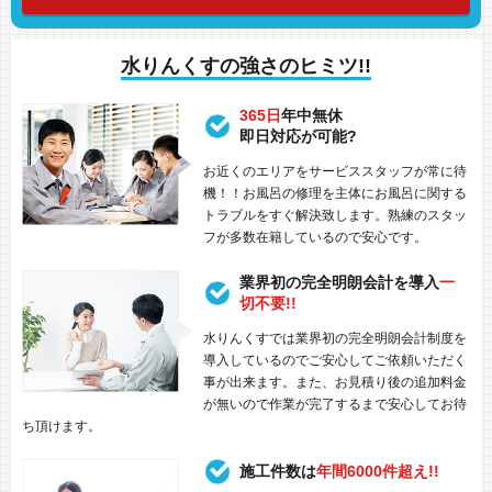
水りんくすの強さのヒミツ!!
365日
年中無休
即日対応が可能?
お近くのエリアをサービススタッフが常に待
機！！お風呂の修理を主体にお風呂に関する
トラブルをすぐ解決致します。熟練のスタッ
フが多数在籍しているので安心です。
業界初の完全明朗会計を導入
一
切不要!!
水りんくすでは業界初の完全明朗会計制度を
導入しているのでご安心してご依頼いただく
事が出来ます。また、お見積り後の追加料金
が無いので作業が完了するまで安心してお待
ち頂けます。
施工件数は
年間6000件超え!!