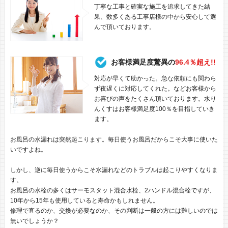
丁寧な工事と確実な施工を追求してきた結
果、数多くある工事店様の中から安心して選
んで頂いております。
お客様満足度驚異の
96.4％超え!!
対応が早くて助かった。急な依頼にも関わら
ず夜遅くに対応してくれた。などお客様から
お喜びの声をたくさん頂いております。水り
んくすはお客様満足度100％を目指していき
ます。
お風呂の水漏れは突然起こります。毎日使うお風呂だからこそ大事に使いた
いですよね。
しかし、逆に毎日使うからこそ水漏れなどのトラブルは起こりやすくなりま
す。
お風呂の水栓の多くはサーモスタット混合水栓、2ハンドル混合栓ですが、
10年から15年も使用していると寿命かもしれません。
修理で直るのか、交換が必要なのか、その判断は一般の方には難しいのでは
無いでしょうか？