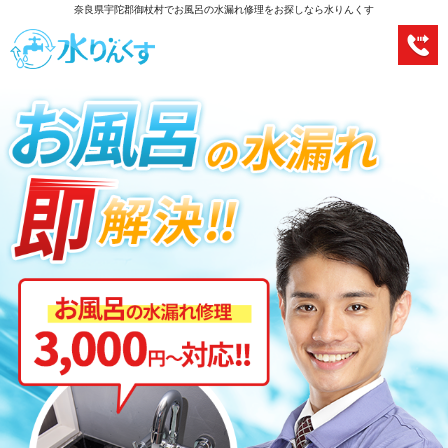
奈良県宇陀郡御杖村でお風呂の水漏れ修理をお探しなら水りんくす