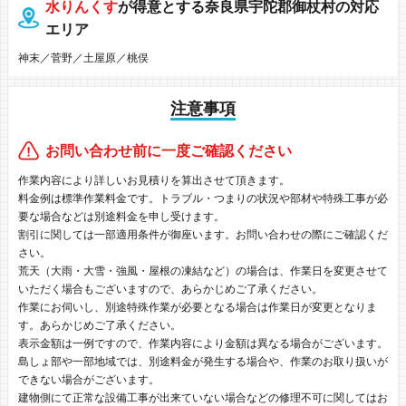
水りんくす
が得意とする奈良県宇陀郡御杖村の対応
エリア
神末／菅野／土屋原／桃俣
注意事項
お問い合わせ前に一度ご確認ください
作業内容により詳しいお見積りを算出させて頂きます。
料金例は標準作業料金です。トラブル・つまりの状況や部材や特殊工事が必
要な場合などは別途料金を申し受けます。
割引に関しては一部適用条件が御座います。お問い合わせの際にご確認くだ
さい。
荒天（大雨・大雪・強風・屋根の凍結など）の場合は、作業日を変更させて
いただく場合もございますので、あらかじめご了承ください。
作業にお伺いし、別途特殊作業が必要となる場合は作業日が変更となりま
す。あらかじめご了承ください。
表示金額は一例ですので、作業内容により金額は異なる場合がございます。
島しょ部や一部地域では、別途料金が発生する場合や、作業のお取り扱いが
できない場合がございます。
建物側にて正常な設備工事が出来ていない場合などの修理不可に関してはお