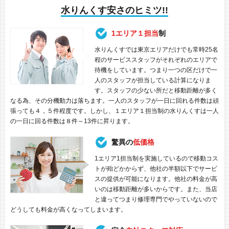
水りんくす安さのヒミツ!!
1エリア１担当
制
水りんくすでは東京エリアだけでも常時25名
程のサービススタッフがそれぞれのエリアで
待機をしています。つまり一つの区だけで一
人のスタッフが担当している計算になりま
す。スタッフの少ない所だと移動距離が多く
なる為、その分機動力は落ちます。一人のスタッフが一日に回れる件数は頑
張っても４，５件程度です。しかし、１エリア１担当制の水りんくすは一人
の一日に回る件数は８件～13件に昇ります。
驚異の
低価格
1エリア1担当制を実施しているので移動コス
トが殆どかからず、他社の半額以下でサービ
スの提供が可能になります。他社の料金が高
いのは移動距離が多いからです。また、当店
と違ってつまり修理専門でやっていないので
どうしても料金が高くなってしまいます。