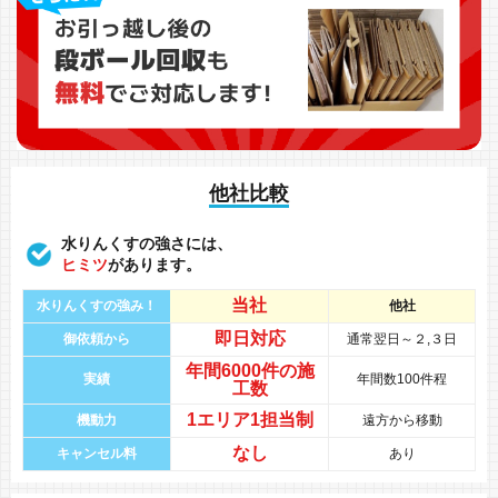
他社比較
水りんくすの強さには、
ヒミツ
があります。
当社
水りんくすの強み！
他社
即日対応
御依頼から
通常翌日～２,３日
年間
6000件
の
施
実績
年間数100件程
工数
1エリア1担当制
機動力
遠方から移動
なし
キャンセル料
あり