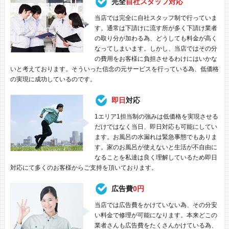
完全
自社スタッフ対応
当店では完全に自社スタッフ制で行っていま
す。通常は下請けに流す所が多く下請け業者
の取り分が加わる為、どうしても料金が高く
なってしまいます。しかし、当店ではその分
の費用をお客様に負担させるわけにはいかな
いと考えております。そういった信念の元サービスを行っている為、低価格
の実現に成功しているのです。
即日
対応
1エリア1担当制の強みは低価格を実現させる
だけではなく当日、即日対応も可能にしてい
ます。お風呂の水漏れは緊急事態でもありま
す。家のお風呂が使えないと生活が不自由に
なることを私達は良く理解しているため即日
対応にて多くのお客様からご支持を頂いております。
広告費
0円
当店では広告費をかけていない為、その分安
い料金で修理が可能になります。本来どこの
業者さんも広告費をたくさんかけている為、