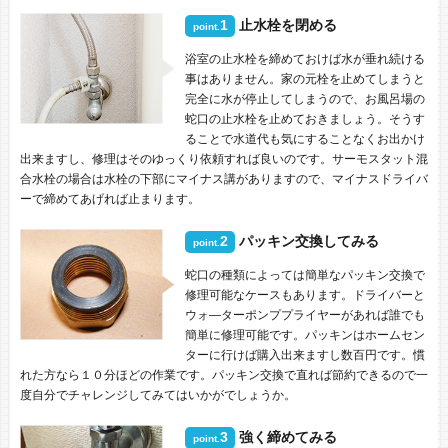
1
止水栓を閉める
point.
浴室の止水栓を締めておけば水が垂れ続ける
事はありません。家の元栓を止めてしまうと
完全に水が停止してしまうので、お風呂場の
蛇口の止水栓を止めておきましょう。そうす
ることで水道代も気にすることなくお出かけ
出来ますし、修理はそのゆっくり依頼すれば良いのです。サーモスタット混
合水栓の場合は水栓の下部にマイナス講がありますので、マイナスドライバ
ーで締めてあげれば止まります。
2
パッキン交換してみる
point.
蛇口の種類によっては簡単なパッキン交換で
修理可能なケースもあります。ドライバーと
ウォ―ターポンププライヤーがあれば誰でも
簡単に修理可能です。パッキンはホームセン
ターに行けば購入出来ますし数百円です。慣
れた方なら１０分ほどの作業です。パッキン交換で直れば節約できるので一
度自分でチャレンジしてみてはいかがでしょうか。
3
強く締めてみる
point.