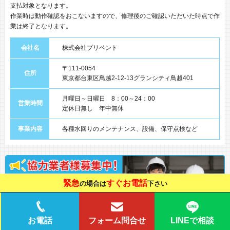
支払対象となります。
作業時は動作確認をおこないますので、修理後のご確認いただいた時点で作
業は終了となります。
会社名
株式会社プリベント
〒111-0054
住所
東京都台東区鳥越2-12-13グランシティ鳥越401
月曜日～日曜日 8：00～24：00
営業時間
定休日無し 年中無休
事業内容
各種水回りのメンテナンス、設備、保守点検など
緊急
すぐお電話
の場合は
下さい
LINEで相談
お電話
フォーム問合せ