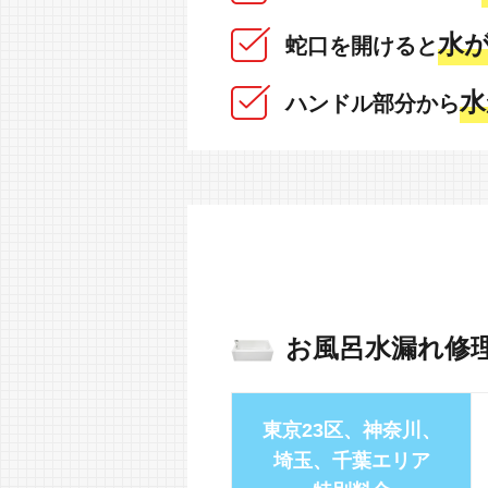
水が
蛇口を開けると
水
ハンドル部分から
お風呂水漏れ修
東京23区、神奈川、
埼玉、千葉エリア