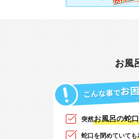
お風
お風呂の蛇口
突然
蛇口を閉めていても