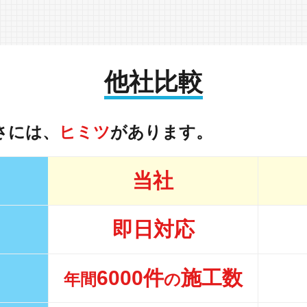
他社比較
さには、
ヒミツ
があります。
当社
即日対応
6000件
施工数
年間
の