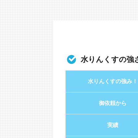
水りんくすの強
水りんくすの強み！
御依頼から
実績