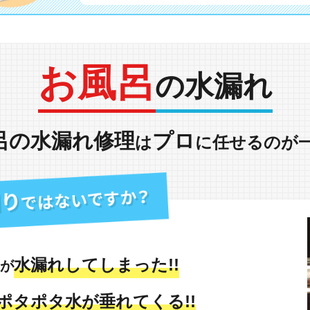
お風呂
の水漏れ
呂の水漏れ修理
プロ
は
に任せるのが
水漏れしてしまった!!
が
ポタポタ水が垂れてくる!!