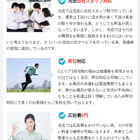
完全
自社スタッフ対応
当店では完全に自社スタッフ制で行っていま
す。通常は下請けに流す所が多く下請け業者
の取り分が加わる為、どうしても料金が高く
なってしまいます。しかし、当店ではその分
の費用をお客様に負担させるわけにはいかな
いと考えております。そういった信念の元サービスを行っている為、低価格
の実現に成功しているのです。
即日
対応
1エリア1担当制の強みは低価格を実現させる
だけではなく当日、即日対応も可能にしてい
ます。お風呂の水漏れは緊急事態でもありま
す。家のお風呂が使えないと生活が不自由に
なることを私達は良く理解しているため即日
対応にて多くのお客様からご支持を頂いております。
広告費
0円
当店では広告費をかけていない為、その分安
い料金で修理が可能になります。本来どこの
業者さんも広告費をたくさんかけている為、