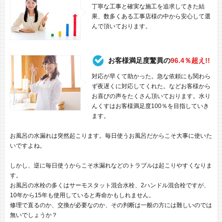
丁寧な工事と確実な施工を追求してきた結
果、数多くある工事店様の中から安心して選
んで頂いております。
お客様満足度驚異の
96.4％超え!!
対応が早くて助かった。急な依頼にも関わら
ず夜遅くに対応してくれた。などお客様から
お喜びの声をたくさん頂いております。水り
んくすはお客様満足度100％を目指していき
ます。
お風呂の水漏れは突然起こります。毎日使うお風呂だからこそ大事に使いた
いですよね。
しかし、逆に毎日使うからこそ水漏れなどのトラブルは起こりやすくなりま
す。
お風呂の水栓の多くはサーモスタット混合水栓、2ハンドル混合栓ですが、
10年から15年も使用していると寿命かもしれません。
修理で直るのか、交換が必要なのか、その判断は一般の方には難しいのでは
無いでしょうか？