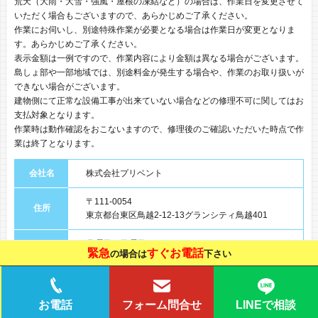
荒天（大雨・大雪・強風・屋根の凍結など）の場合は、作業日を変更させて
いただく場合もございますので、あらかじめご了承ください。
作業にお伺いし、別途特殊作業が必要となる場合は作業日が変更となりま
す。あらかじめご了承ください。
表示金額は一例ですので、作業内容により金額は異なる場合がございます。
島しょ部や一部地域では、別途料金が発生する場合や、作業のお取り扱いが
できない場合がございます。
建物側にて正常な設備工事が出来ていない場合などの修理不可に関してはお
支払対象となります。
作業時は動作確認をおこないますので、修理後のご確認いただいた時点で作
業は終了となります。
会社名
株式会社プリベント
〒111-0054
住所
東京都台東区鳥越2-12-13グランシティ鳥越401
月曜日～日曜日 8：00～24：00
営業時間
緊急
すぐお電話
の場合は
下さい
定休日無し 年中無休
事業内容
各種水回りのメンテナンス、設備、保守点検など
LINEで相談
お電話
フォーム問合せ