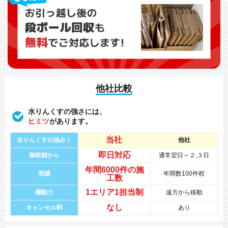
他社比較
水りんくすの強さには、
ヒミツ
があります。
当社
水りんくすの強み！
他社
即日対応
御依頼から
通常翌日～２,３日
年間
6000件
の
施
実績
年間数100件程
工数
1エリア1担当制
機動力
遠方から移動
なし
キャンセル料
あり