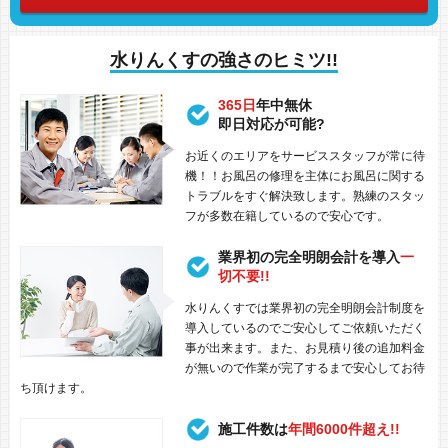
水りんくすの強さのヒミツ!!
365日
年中無休
即日対応が可能?
お近くのエリアをサービススタッフが常に待
機！！お風呂の修理を主体にお風呂に関する
トラブルをすぐ解決致します。熟練のスタッ
フが多数在籍しているので安心です。
業界初の完全明朗会計を導入
一
切不要!!
水りんくすでは業界初の完全明朗会計制度を
導入しているのでご安心してご依頼いただく
事が出来ます。また、お見積り後の追加料金
が無いので作業が完了するまで安心してお待
ち頂けます。
施工件数は
年間6000件超え!!