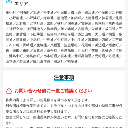
エリア
相生町／明石町／旭通／吾妻通／生田町／磯上通／磯辺通／伊藤町／江戸町
／小野柄通／小野浜町／海岸通／籠池通／加納町／上筒井通／神若通／北長
狭通／北野町／北本町通／京町／楠町／国香通／雲井通／熊内町／熊内橋通
／神戸空港／神戸港地方／御幸通／琴ノ緒町／古湊通／栄町通／坂口通／三
宮町／東雲通／下山手通／新港町／神仙寺通／諏訪山町／大日通／橘通／多
聞通／筒井町／中尾町／中島通／中町通／中山手通／浪花町／西町／二宮町
／布引町／野崎通／旗塚通／八幡通／波止場町／花隈町／浜辺通／播磨町／
東川崎町／東町／日暮通／葺合町／再度筋町／弁天町／前町／真砂通／港島
／港島中町／港島南町／南本町通／宮本通／元町高架通／元町通／八雲通／
山本通／若菜通／脇浜海岸通／脇浜町／割塚通
注意事項
お問い合わせ前に一度ご確認ください
作業内容により詳しいお見積りを算出させて頂きます。
料金例は標準作業料金です。トラブル・つまりの状況や部材や特殊工事が必
要な場合などは別途料金を申し受けます。
割引に関しては一部適用条件が御座います。お問い合わせの際にご確認くだ
さい。