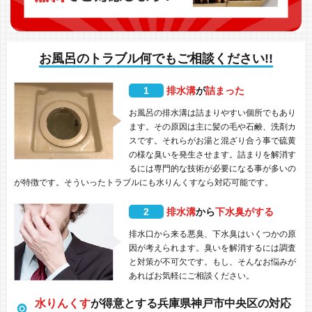
お風呂のトラブル何でもご相談ください!!
1
排水溝
が
詰まった
お風呂の排水溝は詰まりやすい個所でもあり
ます。その原因は主に髪の毛や石鹸、洗剤カ
スです。それらがお湯と混ざり合う事で硫黄
の様な臭いを発生させます。詰まりを解消す
るには専門的な技術が必要になる事が多いの
が特徴です。そういったトラブルにも水りんくすなら対応可能です。
2
排水溝
から
下水臭がする
排水口から来る悪臭、下水臭はいくつかの原
因が考えられます。臭いを解消するには調査
と対策が不可欠です。もし、そんなお悩みが
あればお気軽にご相談ください。
水りんくす
が得意とする兵庫県神戸市中央区の対応