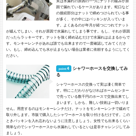
実は水漏れの原因の一つにナットの緩みが原
因で漏れているケースがあります。蛇口など
の接続部分はナットで締めつけられている事
が多く、その中にはパッキンが入っていま
す。よくあるのが年月が経つにつれてナット
が緩んでしまい、それが原因で水漏れしてしまう事です。もし、それが原因
だったらラッキーです。ナットを強く締め込むだけで水漏れは止まるからで
す。モンキーレンチがあれば誰でも出来ますので一度確認してみてくださ
い。もし、締め込んでも水が止まらない場合は業者に依頼するようにしてく
ださい。
4
シャワーホースを交換してみ
point.
る
シャワーホースの交換って実は凄く簡単で
す。特にこだわりがなければホームセンター
で売っている数千円のホースで交換出来てし
まいます。しかも、難しい技術は一切いりま
せん。用意するのはモンキーレンチだけ。ナットをモンキーレンチで緩めて
取り外します。市販で購入したシャワーホースを取り付けるだけです。この
ときパッキンを入れ忘れないように注意しましょう。女性でも出来るくらい
簡単なのでシャワーホースから水漏れしているといは是非チャレンジしてみ
ましょう。