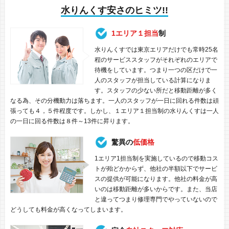
水りんくす安さのヒミツ!!
1エリア１担当
制
水りんくすでは東京エリアだけでも常時25名
程のサービススタッフがそれぞれのエリアで
待機をしています。つまり一つの区だけで一
人のスタッフが担当している計算になりま
す。スタッフの少ない所だと移動距離が多く
なる為、その分機動力は落ちます。一人のスタッフが一日に回れる件数は頑
張っても４，５件程度です。しかし、１エリア１担当制の水りんくすは一人
の一日に回る件数は８件～13件に昇ります。
驚異の
低価格
1エリア1担当制を実施しているので移動コス
トが殆どかからず、他社の半額以下でサービ
スの提供が可能になります。他社の料金が高
いのは移動距離が多いからです。また、当店
と違ってつまり修理専門でやっていないので
どうしても料金が高くなってしまいます。