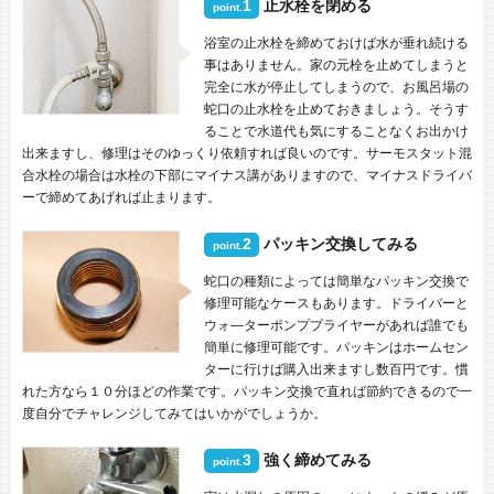
1
止水栓を閉める
point.
浴室の止水栓を締めておけば水が垂れ続ける
事はありません。家の元栓を止めてしまうと
完全に水が停止してしまうので、お風呂場の
蛇口の止水栓を止めておきましょう。そうす
ることで水道代も気にすることなくお出かけ
出来ますし、修理はそのゆっくり依頼すれば良いのです。サーモスタット混
合水栓の場合は水栓の下部にマイナス講がありますので、マイナスドライバ
ーで締めてあげれば止まります。
2
パッキン交換してみる
point.
蛇口の種類によっては簡単なパッキン交換で
修理可能なケースもあります。ドライバーと
ウォ―ターポンププライヤーがあれば誰でも
簡単に修理可能です。パッキンはホームセン
ターに行けば購入出来ますし数百円です。慣
れた方なら１０分ほどの作業です。パッキン交換で直れば節約できるので一
度自分でチャレンジしてみてはいかがでしょうか。
3
強く締めてみる
point.