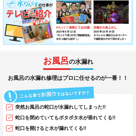
お風呂
の水漏れ
お風呂の水漏れ修理
は
プロ
に任せるのが一番！！
突然
お風呂の蛇口
が
水漏れしてしまった!!
蛇口を閉めていても
ポタポタ水が垂れてくる!!
蛇口を開けると
水が漏れてくる!!