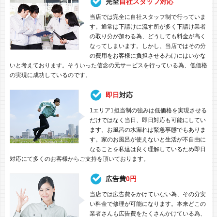
完全
自社スタッフ対応
当店では完全に自社スタッフ制で行っていま
す。通常は下請けに流す所が多く下請け業者
の取り分が加わる為、どうしても料金が高く
なってしまいます。しかし、当店ではその分
の費用をお客様に負担させるわけにはいかな
いと考えております。そういった信念の元サービスを行っている為、低価格
の実現に成功しているのです。
即日
対応
1エリア1担当制の強みは低価格を実現させる
だけではなく当日、即日対応も可能にしてい
ます。お風呂の水漏れは緊急事態でもありま
す。家のお風呂が使えないと生活が不自由に
なることを私達は良く理解しているため即日
対応にて多くのお客様からご支持を頂いております。
広告費
0円
当店では広告費をかけていない為、その分安
い料金で修理が可能になります。本来どこの
業者さんも広告費をたくさんかけている為、