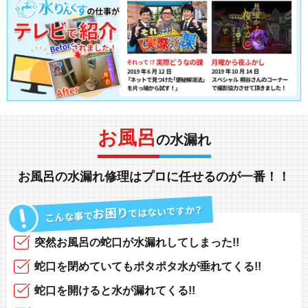
お風呂
の水漏れ
お風呂の水漏れ修理
は
プロ
に任せるのが一番！！
突然
お風呂の蛇口
が
水漏れしてしまった!!
蛇口を閉めていても
ポタポタ水が垂れてくる!!
蛇口を開けると
水が漏れてくる!!