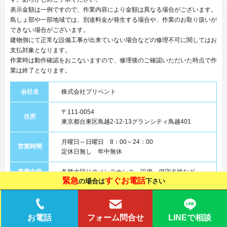
表示金額は一例ですので、作業内容により金額は異なる場合がございます。
島しょ部や一部地域では、別途料金が発生する場合や、作業のお取り扱いが
できない場合がございます。
建物側にて正常な設備工事が出来ていない場合などの修理不可に関してはお
支払対象となります。
作業時は動作確認をおこないますので、修理後のご確認いただいた時点で作
業は終了となります。
会社名
株式会社プリベント
〒111-0054
住所
東京都台東区鳥越2-12-13グランシティ鳥越401
月曜日～日曜日 8：00～24：00
営業時間
定休日無し 年中無休
事業内容
各種水回りのメンテナンス、設備、保守点検など
緊急
すぐお電話
の場合は
下さい
LINEで相談
お電話
フォーム問合せ