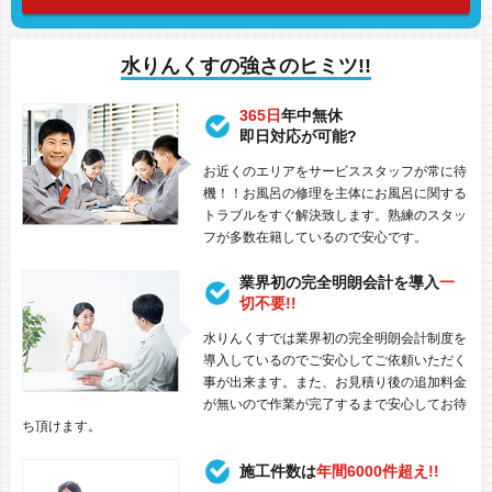
水りんくすの強さのヒミツ!!
365日
年中無休
即日対応が可能?
お近くのエリアをサービススタッフが常に待
機！！お風呂の修理を主体にお風呂に関する
トラブルをすぐ解決致します。熟練のスタッ
フが多数在籍しているので安心です。
業界初の完全明朗会計を導入
一
切不要!!
水りんくすでは業界初の完全明朗会計制度を
導入しているのでご安心してご依頼いただく
事が出来ます。また、お見積り後の追加料金
が無いので作業が完了するまで安心してお待
ち頂けます。
施工件数は
年間6000件超え!!