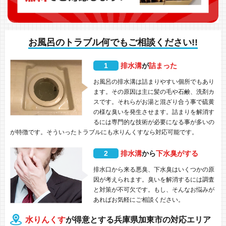
お風呂のトラブル何でもご相談ください!!
1
排水溝
が
詰まった
お風呂の排水溝は詰まりやすい個所でもあり
ます。その原因は主に髪の毛や石鹸、洗剤カ
スです。それらがお湯と混ざり合う事で硫黄
の様な臭いを発生させます。詰まりを解消す
るには専門的な技術が必要になる事が多いの
が特徴です。そういったトラブルにも水りんくすなら対応可能です。
2
排水溝
から
下水臭がする
排水口から来る悪臭、下水臭はいくつかの原
因が考えられます。臭いを解消するには調査
と対策が不可欠です。もし、そんなお悩みが
あればお気軽にご相談ください。
水りんくす
が得意とする兵庫県加東市の対応エリア