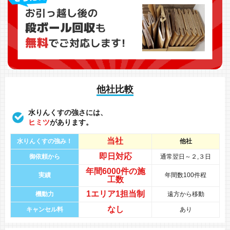
他社比較
水りんくすの強さには、
ヒミツ
があります。
当社
水りんくすの強み！
他社
即日対応
御依頼から
通常翌日～２,３日
年間
6000件
の
施
実績
年間数100件程
工数
1エリア1担当制
機動力
遠方から移動
なし
キャンセル料
あり