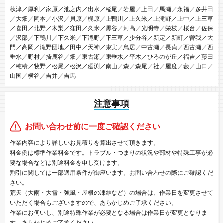
秋津／厚利／家原／池之内／出水／稲尾／岩屋／上田／馬瀬／永福／多井田
／大畑／岡本／小沢／貝原／梶原／上鴨川／上久米／上滝野／上中／上三草
／喜田／北野／木梨／窪田／久米／黒谷／河高／光明寺／栄枝／桜台／佐保
／沢部／下鴨川／下久米／下滝野／下三草／少分谷／新定／新町／曽我／大
門／高岡／滝野団地／田中／天神／東実／鳥居／中古瀬／長貞／西古瀬／西
垂水／野村／掎鹿谷／畑／東古瀬／東垂水／平木／ひろのが丘／福吉／藤田
／穂積／牧野／松尾／松沢／廻渕／南山／森／森尾／社／屋度／藪／山口／
山国／横谷／吉井／吉馬
注意事項
お問い合わせ前に一度ご確認ください
作業内容により詳しいお見積りを算出させて頂きます。
料金例は標準作業料金です。トラブル・つまりの状況や部材や特殊工事が必
要な場合などは別途料金を申し受けます。
割引に関しては一部適用条件が御座います。お問い合わせの際にご確認くだ
さい。
荒天（大雨・大雪・強風・屋根の凍結など）の場合は、作業日を変更させて
いただく場合もございますので、あらかじめご了承ください。
作業にお伺いし、別途特殊作業が必要となる場合は作業日が変更となりま
す。あらかじめご了承ください。