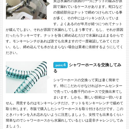
実は水漏れの原因の一つにナットの緩みが原
因で漏れているケースがあります。蛇口など
の接続部分はナットで締めつけられている事
が多く、その中にはパッキンが入っていま
す。よくあるのが年月が経つにつれてナット
が緩んでしまい、それが原因で水漏れしてしまう事です。もし、それが原因
だったらラッキーです。ナットを強く締め込むだけで水漏れは止まるからで
す。モンキーレンチがあれば誰でも出来ますので一度確認してみてくださ
い。もし、締め込んでも水が止まらない場合は業者に依頼するようにしてく
ださい。
4
シャワーホースを交換してみ
point.
る
シャワーホースの交換って実は凄く簡単で
す。特にこだわりがなければホームセンター
で売っている数千円のホースで交換出来てし
まいます。しかも、難しい技術は一切いりま
せん。用意するのはモンキーレンチだけ。ナットをモンキーレンチで緩めて
取り外します。市販で購入したシャワーホースを取り付けるだけです。この
ときパッキンを入れ忘れないように注意しましょう。女性でも出来るくらい
簡単なのでシャワーホースから水漏れしているといは是非チャレンジしてみ
ましょう。