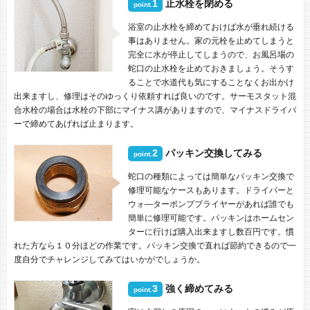
1
止水栓を閉める
point.
浴室の止水栓を締めておけば水が垂れ続ける
事はありません。家の元栓を止めてしまうと
完全に水が停止してしまうので、お風呂場の
蛇口の止水栓を止めておきましょう。そうす
ることで水道代も気にすることなくお出かけ
出来ますし、修理はそのゆっくり依頼すれば良いのです。サーモスタット混
合水栓の場合は水栓の下部にマイナス講がありますので、マイナスドライバ
ーで締めてあげれば止まります。
2
パッキン交換してみる
point.
蛇口の種類によっては簡単なパッキン交換で
修理可能なケースもあります。ドライバーと
ウォ―ターポンププライヤーがあれば誰でも
簡単に修理可能です。パッキンはホームセン
ターに行けば購入出来ますし数百円です。慣
れた方なら１０分ほどの作業です。パッキン交換で直れば節約できるので一
度自分でチャレンジしてみてはいかがでしょうか。
3
強く締めてみる
point.