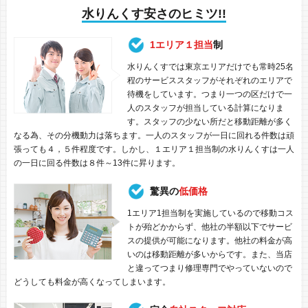
水りんくす安さのヒミツ!!
1エリア１担当
制
水りんくすでは東京エリアだけでも常時25名
程のサービススタッフがそれぞれのエリアで
待機をしています。つまり一つの区だけで一
人のスタッフが担当している計算になりま
す。スタッフの少ない所だと移動距離が多く
なる為、その分機動力は落ちます。一人のスタッフが一日に回れる件数は頑
張っても４，５件程度です。しかし、１エリア１担当制の水りんくすは一人
の一日に回る件数は８件～13件に昇ります。
驚異の
低価格
1エリア1担当制を実施しているので移動コス
トが殆どかからず、他社の半額以下でサービ
スの提供が可能になります。他社の料金が高
いのは移動距離が多いからです。また、当店
と違ってつまり修理専門でやっていないので
どうしても料金が高くなってしまいます。