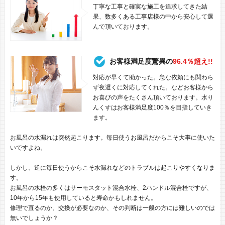
丁寧な工事と確実な施工を追求してきた結
果、数多くある工事店様の中から安心して選
んで頂いております。
お客様満足度驚異の
96.4％超え!!
対応が早くて助かった。急な依頼にも関わら
ず夜遅くに対応してくれた。などお客様から
お喜びの声をたくさん頂いております。水り
んくすはお客様満足度100％を目指していき
ます。
お風呂の水漏れは突然起こります。毎日使うお風呂だからこそ大事に使いた
いですよね。
しかし、逆に毎日使うからこそ水漏れなどのトラブルは起こりやすくなりま
す。
お風呂の水栓の多くはサーモスタット混合水栓、2ハンドル混合栓ですが、
10年から15年も使用していると寿命かもしれません。
修理で直るのか、交換が必要なのか、その判断は一般の方には難しいのでは
無いでしょうか？